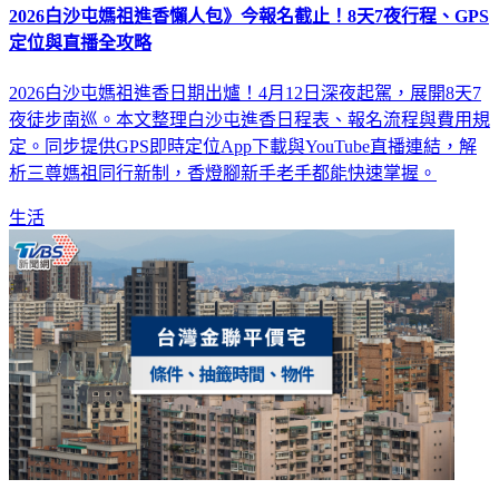
2026白沙屯媽祖進香懶人包》今報名截止！8天7夜行程、GPS
定位與直播全攻略
2026白沙屯媽祖進香日期出爐！4月12日深夜起駕，展開8天7
夜徒步南巡。本文整理白沙屯進香日程表、報名流程與費用規
定。同步提供GPS即時定位App下載與YouTube直播連結，解
析三尊媽祖同行新制，香燈腳新手老手都能快速掌握。
生活