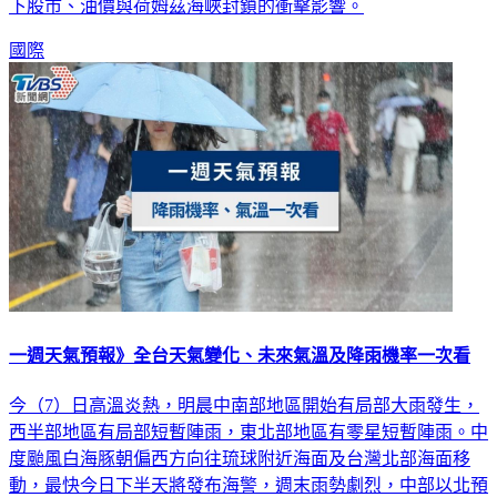
最新消息，深度解析美伊戰爭原因與戰事進度，掌握中東戰火
下股市、油價與荷姆茲海峽封鎖的衝擊影響。
國際
一週天氣預報》全台天氣變化、未來氣溫及降雨機率一次看
今（7）日高溫炎熱，明晨中南部地區開始有局部大雨發生，
西半部地區有局部短暫陣雨，東北部地區有零星短暫陣雨。中
度颱風白海豚朝偏西方向往琉球附近海面及台灣北部海面移