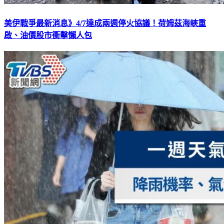
美伊戰爭最新消息》4/7達成兩週停火協議！荷姆茲海峽重
啟、油價股市衝擊懶人包