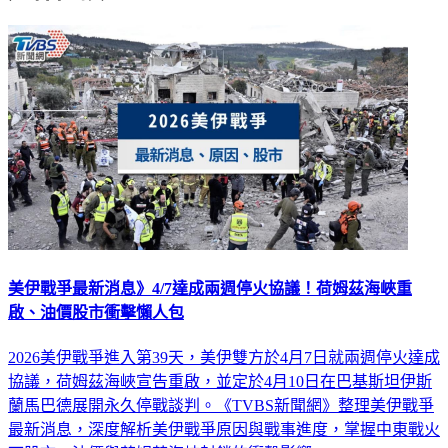
延伸閱讀
美伊戰爭最新消息》4/7達成兩週停火協議！荷姆茲海峽重
啟、油價股市衝擊懶人包
2026美伊戰爭進入第39天，美伊雙方於4月7日就兩週停火達成
協議，荷姆茲海峽宣告重啟，並定於4月10日在巴基斯坦伊斯
蘭馬巴德展開永久停戰談判。《TVBS新聞網》整理美伊戰爭