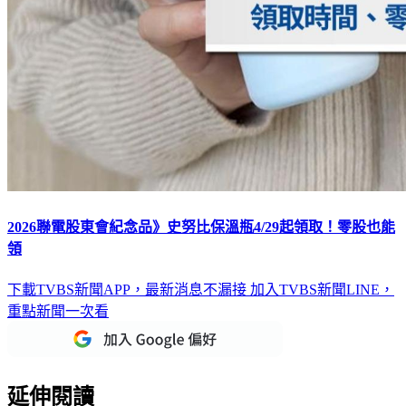
2026聯電股東會紀念品》史努比保溫瓶4/29起領取！零股也能
領
下載TVBS新聞APP，最新消息不漏接
加入TVBS新聞LINE，
重點新聞一次看