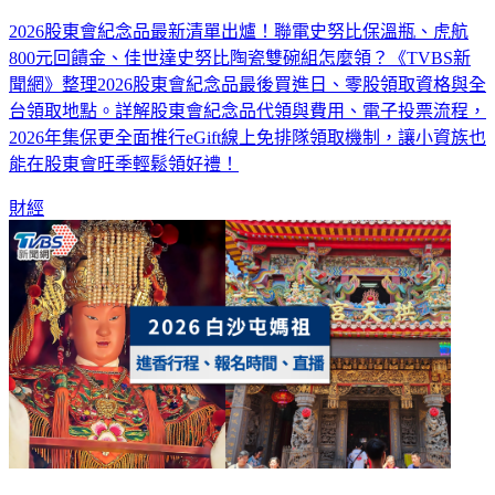
資格一次看（不斷更新）
2026股東會紀念品最新清單出爐！聯電史努比保溫瓶、虎航
800元回饋金、佳世達史努比陶瓷雙碗組怎麼領？《TVBS新
聞網》整理2026股東會紀念品最後買進日、零股領取資格與全
台領取地點。詳解股東會紀念品代領與費用、電子投票流程，
2026年集保更全面推行eGift線上免排隊領取機制，讓小資族也
能在股東會旺季輕鬆領好禮！
財經