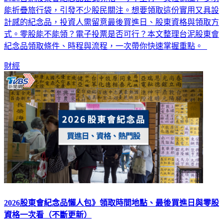
2026台泥股東會紀念品正式亮相，今年主打「美拉德風」多功
能折疊旅行袋，引發不少股民關注。想要領取這份實用又具設
計感的紀念品，投資人需留意最後買進日、股東資格與領取方
式。零股能不能領？電子投票是否可行？本文整理台泥股東會
紀念品領取條件、時程與流程，一次帶你快速掌握重點。
財經
2026股東會紀念品懶人包》領取時間地點、最後買進日與零股