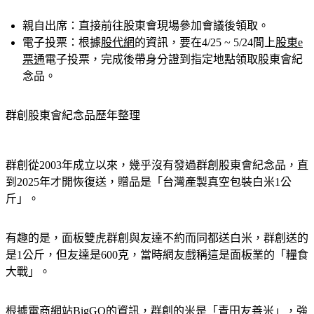
驟：
親自出席：
直接前往股東會現場參加會議後領取。
電子投票：
根據
股代網
的資訊，要在4/25 ~ 5/24間上
股東e
票通
電子投票，完成後帶身分證到指定地點領取股東會紀
念品。
群創股東會紀念品歷年整理
群創從2003年成立以來，幾乎沒有發過群創股東會紀念品，直
到2025年才開恢復送，贈品是「台灣產製真空包裝白米1公
斤」。
有趣的是，面板雙虎群創與友達不約而同都送白米，群創送的
是1公斤，但友達是600克，當時網友戲稱這是面板業的「糧食
大戰」。