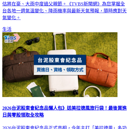
動，最快今日下半天將發布海警，週末雨勢劇烈，中部以北預
估將在豪、大雨中度過父親節。《TVBS新聞網》為您掌握全
台各地一週氣溫變化、降雨機率與最新天氣預報，隨時應對天
氣變化。
生活
2026台泥股東會紀念品懶人包》送美拉德風旅行袋！最後買進
日與零股領取全攻略