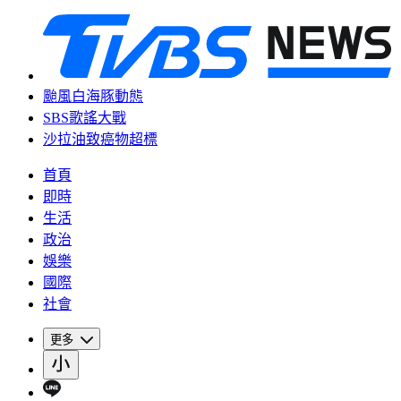
颱風白海豚動態
SBS歌謠大戰
沙拉油致癌物超標
首頁
即時
生活
政治
娛樂
國際
社會
更多