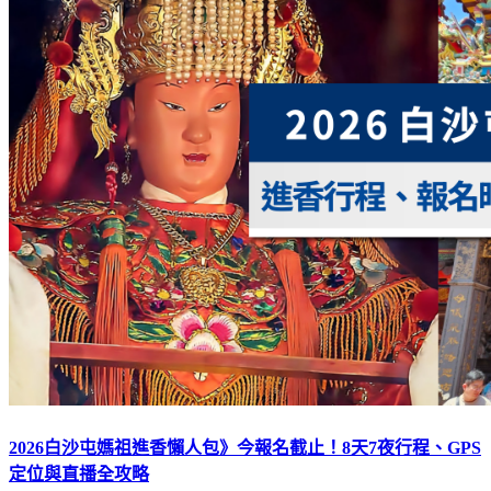
2026白沙屯媽祖進香懶人包》今報名截止！8天7夜行程、GPS