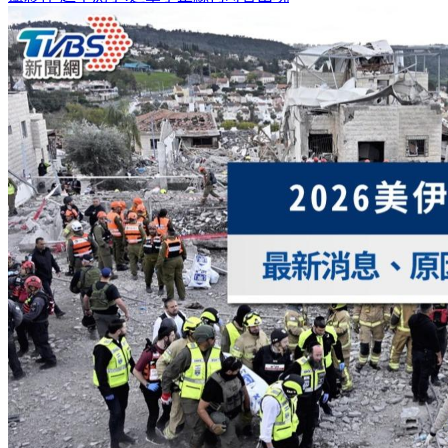
靈夥伴
超準測字!這輩子正緣何時會出現