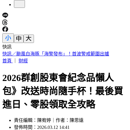
快訊
快訊／南港LaLaport施工鷹架坍塌 航空巨型裝置藝術直墜3
樓
首頁
｜
財經
2026群創股東會紀念品懶人
包》改送時尚隨手杯！最後買
進日、零股領取全攻略
責任編輯：陳宥婷｜作者：陳思遠