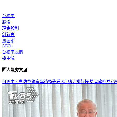
台積電
股價
現金股利
創新高
洩密案
ADR
台積電股價
盤中價
◤人氣夯文◢
何潤東、曹佑寧獨家專訪搶先看
8月緣分排行榜 這星座遇見心