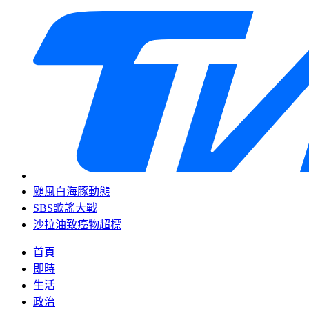
颱風白海豚動態
SBS歌謠大戰
沙拉油致癌物超標
首頁
即時
生活
政治