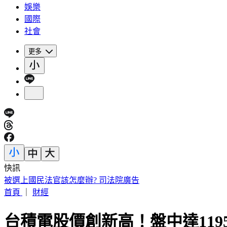
娛樂
國際
社會
更多
快訊
被選上國民法官該怎麼辦? 司法院廣告
首頁
｜
財經
台積電股價創新高！盤中達119