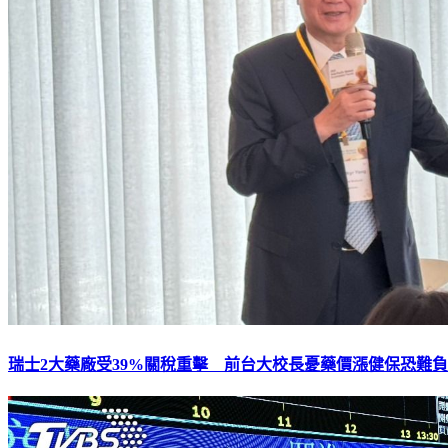
瑞士2大藥廠受39%關稅重擊 前台大校長憂藥價漲健保恐難