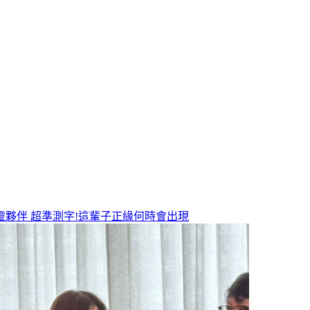
靈夥伴
超準測字!這輩子正緣何時會出現