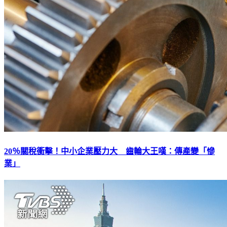
20％關稅衝擊！中小企業壓力大 齒輪大王嘆：傳產變「慘
業」