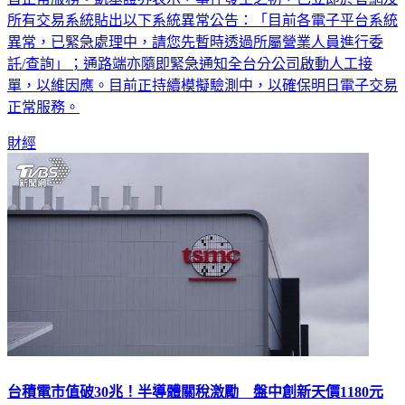
所有交易系統貼出以下系統異常公告：「目前各電子平台系統
異常，已緊急處理中，請您先暫時透過所屬營業人員進行委
託/查詢」；通路端亦隨即緊急通知全台分公司啟動人工接
單，以維因應。目前正持續模擬驗測中，以確保明日電子交易
正常服務。
財經
台積電市值破30兆！半導體關稅激勵 盤中創新天價1180元