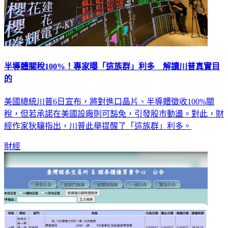
半導體關稅100%！專家曝「這族群」利多 解讀川普真實目
的
美國總統川普6日宣布，將對進口晶片、半導體徵收100%關
稅，但若承諾在美國設廠則可豁免，引發股市動盪。對此，財
經作家狄驤指出，川普此舉提醒了「這族群」利多。
財經