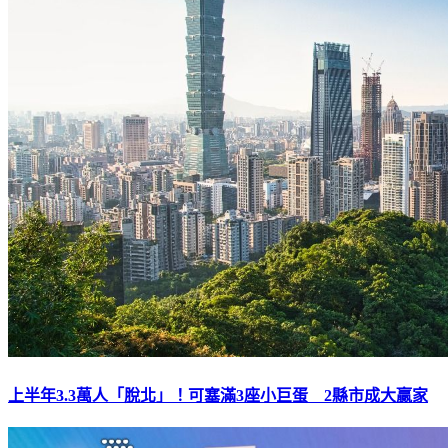
上半年3.3萬人「脫北」！可塞滿3座小巨蛋 2縣市成大贏家