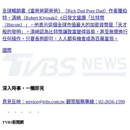
全球暢銷書《富爸爸窮爸爸》（Rich Dad Poor Dad）作者羅伯
特・清崎（Robert Kiyosaki）6日發文盛讚「比特幣
（Bitcoin）」，他表示這個全球市值最大的加密貨幣是「天才
般的發明」。清崎認為比特幣讓致富變得容易，甚至無需進行
任何操作，只要長抱即可，人人都有機會成為百萬富翁。
國際
深入時事，一觸即見
意見反映：service@tvbs.com.tw
觀眾服務專線：02-2656-1599
TVBS新聞網