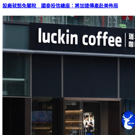
設廠就豁免關稅 國泰投信總座：將加速傳產赴美佈局