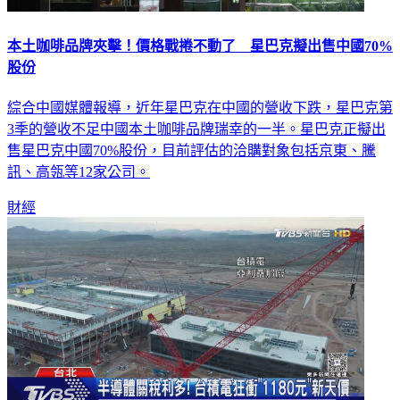
本土咖啡品牌夾擊！價格戰捲不動了 星巴克擬出售中國70%
股份
綜合中國媒體報導，近年星巴克在中國的營收下跌，星巴克第
3季的營收不足中國本土咖啡品牌瑞幸的一半。星巴克正擬出
售星巴克中國70%股份，目前評估的洽購對象包括京東、騰
訊、高瓴等12家公司。
財經