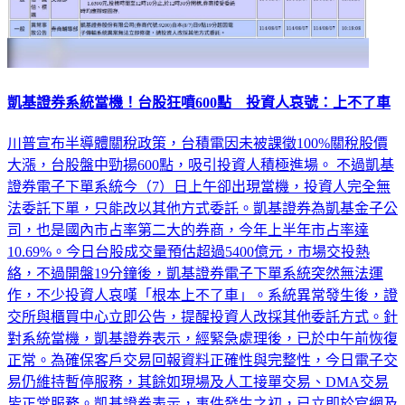
凱基證券系統當機！台股狂噴600點 投資人哀號：上不了車
川普宣布半導體關稅政策，台積電因未被課徵100%關稅股價
大漲，台股盤中勁揚600點，吸引投資人積極進場。 不過凱基
證券電子下單系統今（7）日上午卻出現當機，投資人完全無
法委託下單，只能改以其他方式委託。凱基證券為凱基金子公
司，也是國內市占率第二大的券商，今年上半年市占率達
10.69%。今日台股成交量預估超過5400億元，市場交投熱
絡，不過開盤19分鐘後，凱基證券電子下單系統突然無法運
作，不少投資人哀嘆「根本上不了車」。系統異常發生後，證
交所與櫃買中心立即公告，提醒投資人改採其他委託方式。針
對系統當機，凱基證券表示，經緊急處理後，已於中午前恢復
正常。為確保客戶交易回報資料正確性與完整性，今日電子交
易仍維持暫停服務，其餘如現場及人工接單交易、DMA交易
皆正常服務。凱基證券表示，事件發生之初，已立即於官網及