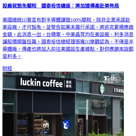
設廠就豁免關稅 國泰投信總座：將加速傳產赴美佈局
美國總統川普宣布對半導體課徵100%關稅，除非企業承諾赴
美設廠，才可豁免，並警告如果未履行承諾，將追究累積應繳
金額。此消息一出，台積電、中美晶等均在美設廠，利多消息
讓股價開盤狂飆。國泰投信總經理張雍川樂觀認為，不僅是半
導體廠，傳產也將加入前往美國設生產據點，對供應鏈來說都
是利多。
財經