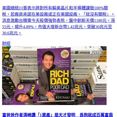
美國總統川普表示將對所有輸美晶片和半導體課徵100%關
稅，若廠商承諾在美設廠或正在美國設廠，「就沒有關稅」。
消息激勵台積電今天股價強勢表態，盤中創新天價1180元，漲
55元，揚升4.89%，市值大增新台幣1.42兆元，突破30兆元至
30.6兆元。
財經
富爸爸作者清崎讚「1資產」是天才發明 長抱就成百萬富翁