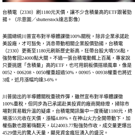
台積電（2330）刷1180元天價，讓不少含積量高的ETF跟著勁
揚。（示意圖／shutterstock達志影像）
美國總統川普宣布對半導體課徵100%關稅，除非企業承諾赴
美設廠，才可豁免，消息帶動相關企業股價勁揚，台積電
（2330）更衝至1180元刷新歷史新高，狂帶台股大噴556點，
強勢奪回24000點大關。不過一張台積電動輒上百萬，專家說
只要挑選「含積量」高的ETF，也可用銅板價搭順風車，像是
0052、006208、0050權重超過50%，00905、00938權重也將近
3成，近月漲幅均達3-6%。
川普拋出的半導體關稅重磅炸彈，雖然宣布對半導體課徵
100%重稅，但同步為已承諾赴美投資的廠商開綠燈，掃除市
場對貿易戰升溫的疑慮，台積電聞訊盤中一度衝破1180元，終
場漲55元收在天價，漲幅4.89%。在神山火力全開帶動下，加
權指數也跟著嗨翻天，以24003.77點強勢作收，成交量更爆出
4529億元的驚人天量，顯見資金瘋狂湧入的盛況。