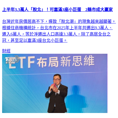
上半年3.3萬人「脫北」！可塞滿3座小巨蛋 2縣市成大贏家
台灣近年房價居高不下，導致「脫北潮」的現象越來越顯著。
根據住商機構統計，台北市在2025年上半年共遷出9.3萬人、
遷入6萬人，等於淨遷出人口高達3.3萬人，除了高居全台之
冠，甚至足以塞滿3座台北小巨蛋。
財經