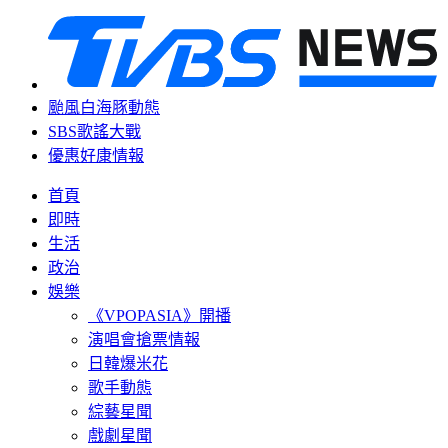
颱風白海豚動態
SBS歌謠大戰
優惠好康情報
首頁
即時
生活
政治
娛樂
《VPOPASIA》開播
演唱會搶票情報
日韓爆米花
歌手動態
綜藝星聞
戲劇星聞