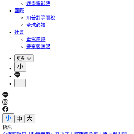
娛樂電影院
國際
川普對等關稅
全球必讀
社會
毒駕連爆
警察愛無限
更多
快訊