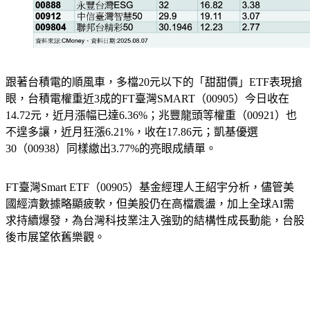
跟著台積電的順風車，多檔20元以下的「甜甜價」ETF表現搶
眼，台積電權重近3成的FT臺灣SMART（00905）今日收在
14.72元，近月漲幅已達6.36%；兆豐龍頭等權重（00921）也
不遑多讓，近月狂漲6.21%，收在17.86元；凱基優選
30（00938）同樣繳出3.77%的亮眼成績單。
FT臺灣Smart ETF（00905）基金經理人王紹宇分析，儘管美
國經濟數據略顯疲軟，但美股仍在高檔震盪，加上全球AI需
求持續爆發，為台灣科技業注入強勁的結構性成長動能，台股
後市展望依舊樂觀。