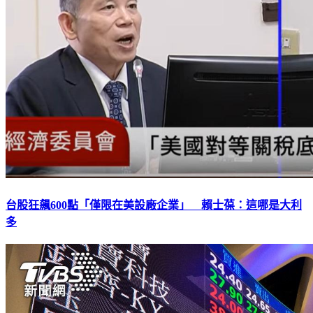
台股狂飆600點「僅限在美設廠企業」 賴士葆：這哪是大利
多