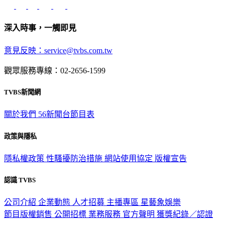
深入時事，一觸即見
意見反映：service@tvbs.com.tw
觀眾服務專線：02-2656-1599
TVBS新聞網
關於我們
56新聞台節目表
政策與隱私
隱私權政策
性騷擾防治措施
網站使用協定
版權宣告
認識 TVBS
公司介紹
企業動態
人才招募
主播專區
星藝象娛樂
節目版權銷售
公開招標
業務服務
官方聲明
獲獎紀錄／認證