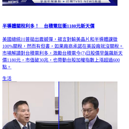
半導體關稅利多！ 台積電狂衝1180元新天價
美國總統川普拋出震撼彈，揚言對輸美晶片和半導體課徵
100%關稅，然而有但書，如果廠商承諾在美設廠就沒關稅。
市場解讀對台積電利多，激勵台積電今(7)日股價早盤飆新天
價1180元，市值破30兆，也帶動台股加權指數上漲超過600
點。
生活