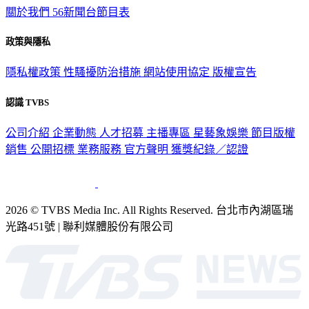
關於我們
56新聞台節目表
政策與隱私
隱私權政策
性騷擾防治措施
網站使用協定
版權宣告
認識 TVBS
公司介紹
企業動態
人才招募
主播專區
星藝象娛樂
節目版權
銷售
公開招標
業務服務
官方聲明
獲獎紀錄／認證
2026 © TVBS Media Inc. All Rights Reserved. 台北市內湖區瑞
光路451號 | 聯利媒體股份有限公司