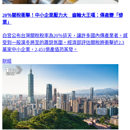
20％關稅衝擊！中小企業壓力大 齒輪大王嘆：傳產變「慘
業」
白宮公布台灣關稅稅率為20％這天，讓許多國內傳產業者，感
受到一股凜冬將至的蕭瑟氛圍。經濟部評估關稅將衝擊近2.3
萬家中小企業，2,451億產值恐蒸發。
財經