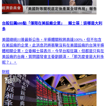
台股狂飆600點「僅限在美設廠企業」 賴士葆：這哪是大利
多
美國總統川普最新公告，半導體關稅將高達100%，但不包含
在美設廠的企業。此消息恐將衝擊沒有在美國設廠的台灣半導
體相關企業，立委賴士葆表示，今早台股狂飆，但都是只有在
美設廠的台廠，質問國發會主委劉鏡清，「那怎麼會是大利多
呢？」。
財經