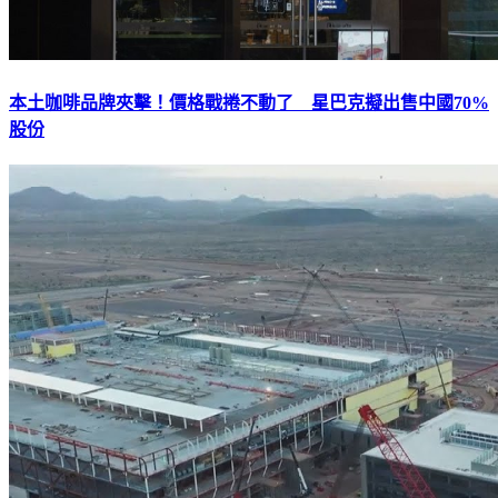
本土咖啡品牌夾擊！價格戰捲不動了 星巴克擬出售中國70%
股份