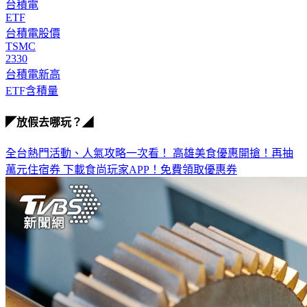
台積電
ETF
台積電股價
TSMC
2330
台積電新高
ETF含積量
◤放假去哪玩？◢
全台熱門活動、人氣攻略一次看！
高雄美食優惠開搶！再抽
萬元住宿券
下載食尚玩家APP！免費領取優惠券