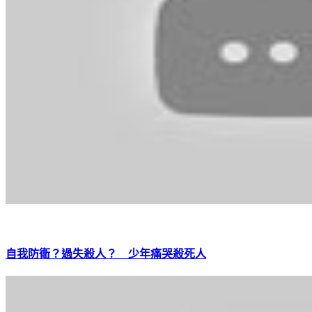
自我防衛？過失殺人？ 少年痛哭殺死人