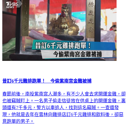
社會
昔訂6千元雞排跑單！ 今偷紫南宮金雞被捕
春節前後，南投紫南宮人潮多，有不少人會去求開運金雞，卻
也被竊賊盯上。一名男子偷走信徒放在供桌上的開運金雞，裏
頭還有7千多元，警方以車追人，找到這名竊賊。一查還發
現，他就是去年在雲林向雞排店訂6千元雞排和飲料後，卻惡