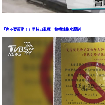
「你不要衝動！」男持刀亂揮 警噴辣椒水壓制