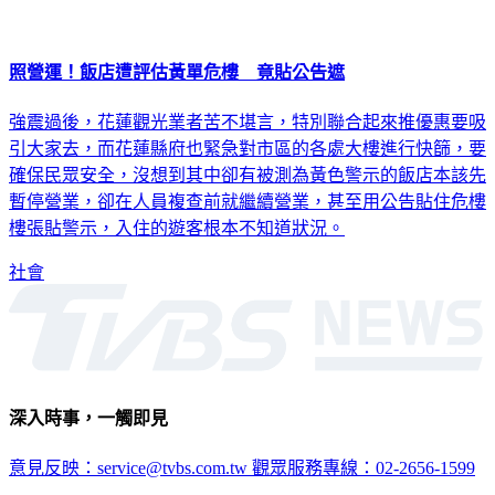
照營運！飯店遭評估黃單危樓 竟貼公告遮
強震過後，花蓮觀光業者苦不堪言，特別聯合起來推優惠要吸
引大家去，而花蓮縣府也緊急對市區的各處大樓進行快篩，要
確保民眾安全，沒想到其中卻有被測為黃色警示的飯店本該先
暫停營業，卻在人員複查前就繼續營業，甚至用公告貼住危樓
樓張貼警示，入住的遊客根本不知道狀況。
社會
深入時事，一觸即見
意見反映：service@tvbs.com.tw
觀眾服務專線：02-2656-1599