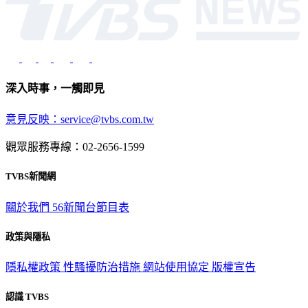
深入時事，一觸即見
意見反映：service@tvbs.com.tw
觀眾服務專線：02-2656-1599
TVBS新聞網
關於我們
56新聞台節目表
政策與隱私
隱私權政策
性騷擾防治措施
網站使用協定
版權宣告