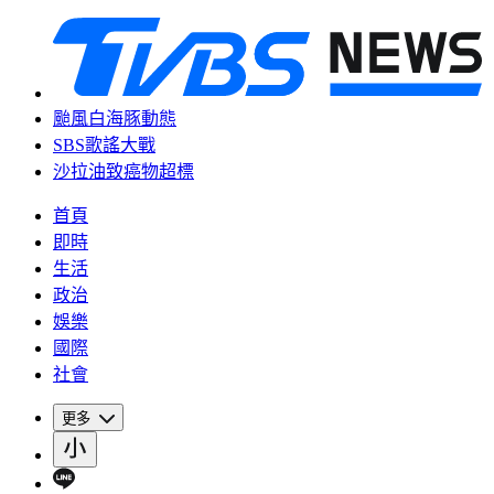
颱風白海豚動態
SBS歌謠大戰
沙拉油致癌物超標
首頁
即時
生活
政治
娛樂
國際
社會
更多