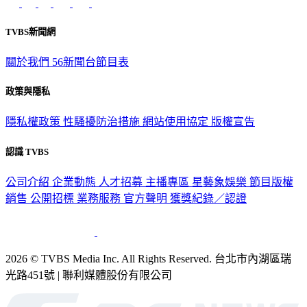
TVBS新聞網
關於我們
56新聞台節目表
政策與隱私
隱私權政策
性騷擾防治措施
網站使用協定
版權宣告
認識 TVBS
公司介紹
企業動態
人才招募
主播專區
星藝象娛樂
節目版權
銷售
公開招標
業務服務
官方聲明
獲獎紀錄／認證
2026 © TVBS Media Inc. All Rights Reserved. 台北市內湖區瑞
光路451號 | 聯利媒體股份有限公司