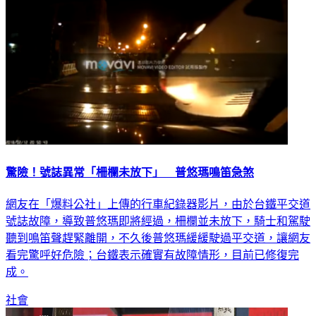
驚險！號誌異常「柵欄未放下」 普悠瑪鳴笛急煞
網友在「爆料公社」上傳的行車紀錄器影片，由於台鐵平交道
號誌故障，導致普悠瑪即將經過，柵欄並未放下，騎士和駕駛
聽到鳴笛聲趕緊離開，不久後普悠瑪緩緩駛過平交道，讓網友
看完驚呼好危險；台鐵表示確實有故障情形，目前已修復完
成。