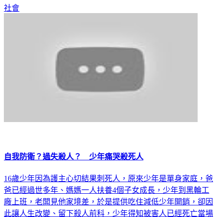
意跑單的男子。
社會
自我防衛？過失殺人？ 少年痛哭殺死人
16歲少年因為護主心切結果刺死人，原來少年是單身家庭，爸
爸已經過世多年、媽媽一人扶養4個子女成長，少年到黑輪工
廠上班，老闆見他家境差，於是提供吃住減低少年開銷，卻因