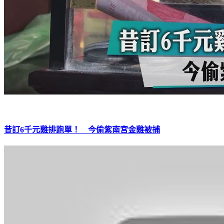
昔訂6千元雞排跑單！ 今偷紫南宮金雞被捕