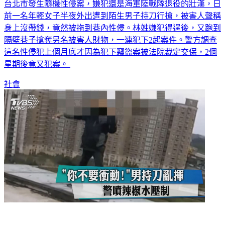
台北市發生隨機性侵案，嫌犯還是海軍陸戰隊退役的壯漢，日
前一名年輕女子半夜外出遭到陌生男子持刀行搶，被害人聲稱
身上沒帶錢，竟然被拖到巷內性侵。林姓嫌犯得逞後，又跑到
隔壁巷子搶奪另名被害人財物，一連犯下2起案件。警方調查
這名性侵犯上個月底才因為犯下竊盜案被法院裁定交保，2個
星期後竟又犯案。
社會