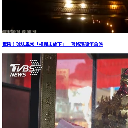
驚險！號誌異常「柵欄未放下」 普悠瑪鳴笛急煞