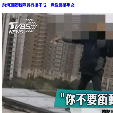
前海軍陸戰隊員行搶不成 竟性侵落單女