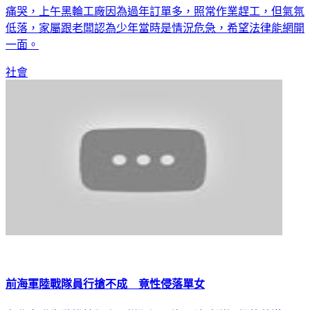
此讓人生改變、留下殺人前科，少年得知被害人已經死亡當場
痛哭，上午黑輪工廠因為過年訂單多，照常作業趕工，但氣氛
低落，家屬跟老闆認為少年當時是情況危急，希望法律能網開
一面。
社會
前海軍陸戰隊員行搶不成 竟性侵落單女