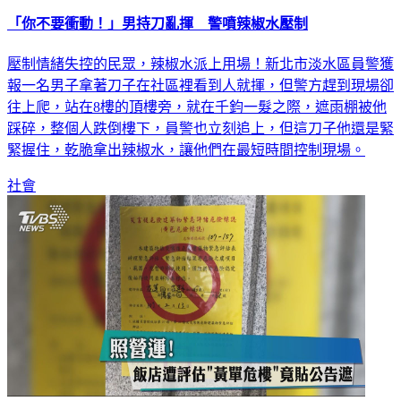
「你不要衝動！」男持刀亂揮 警噴辣椒水壓制
壓制情緒失控的民眾，辣椒水派上用場！新北市淡水區員警獲
報一名男子拿著刀子在社區裡看到人就揮，但警方趕到現場卻
往上爬，站在8樓的頂樓旁，就在千鈞一髮之際，遮雨棚被他
踩碎，整個人跌倒樓下，員警也立刻追上，但這刀子他還是緊
緊握住，乾脆拿出辣椒水，讓他們在最短時間控制現場。
社會