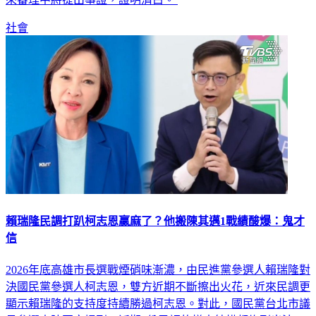
來審理中將提出事證，證明清白。
社會
賴瑞隆民調打趴柯志恩贏麻了？他搬陳其邁1戰績酸爆：鬼才
信
2026年底高雄市長選戰煙硝味漸濃，由民進黨參選人賴瑞隆對
決國民黨參選人柯志恩，雙方近期不斷擦出火花，近來民調更