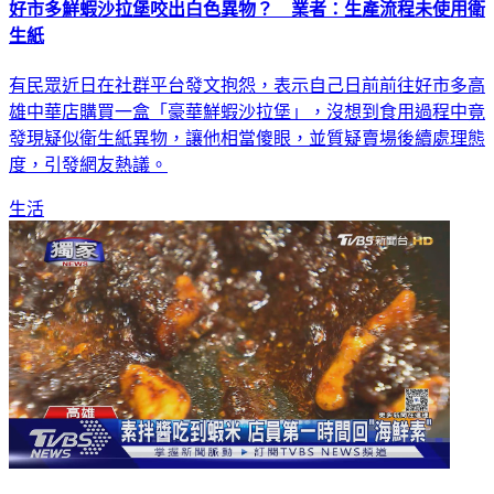
好市多鮮蝦沙拉堡咬出白色異物？ 業者：生產流程未使用衛
生紙
有民眾近日在社群平台發文抱怨，表示自己日前前往好市多高
雄中華店購買一盒「豪華鮮蝦沙拉堡」，沒想到食用過程中竟
發現疑似衛生紙異物，讓他相當傻眼，並質疑賣場後續處理態
度，引發網友熱議。
生活