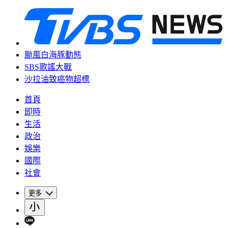
颱風白海豚動態
SBS歌謠大戰
沙拉油致癌物超標
首頁
即時
生活
政治
娛樂
國際
社會
更多