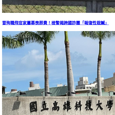
冒殉職飛官家屬募喪葬費！檢警揭跨國詐團「報復性栽贓」