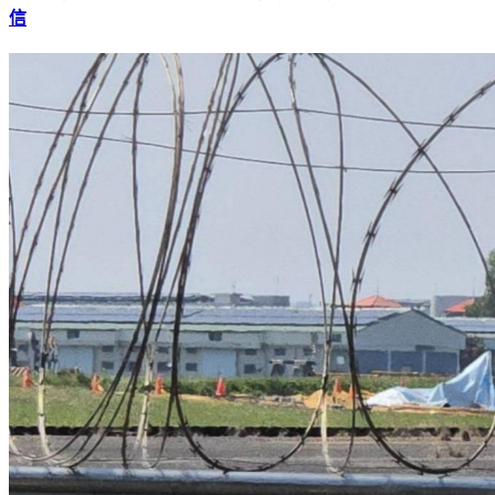
賴瑞隆民調打趴柯志恩贏麻了？他搬陳其邁1戰績酸爆：鬼才
信