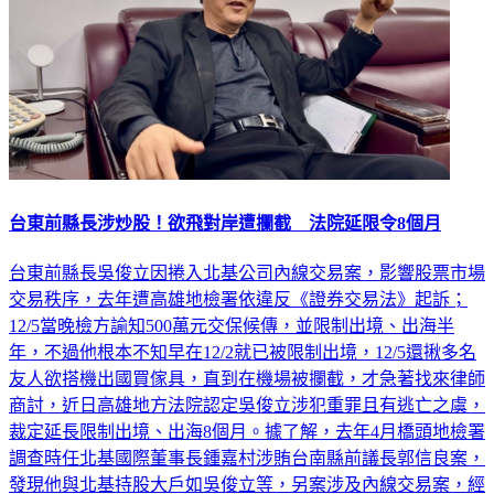
台東前縣長涉炒股！欲飛對岸遭攔截 法院延限令8個月
台東前縣長吳俊立因捲入北基公司內線交易案，影響股票市場
交易秩序，去年遭高雄地檢署依違反《證券交易法》起訴；
12/5當晚檢方諭知500萬元交保候傳，並限制出境、出海半
年，不過他根本不知早在12/2就已被限制出境，12/5還揪多名
友人欲搭機出國買傢具，直到在機場被攔截，才急著找來律師
商討，近日高雄地方法院認定吳俊立涉犯重罪且有逃亡之虞，
裁定延長限制出境、出海8個月。據了解，去年4月橋頭地檢署
調查時任北基國際董事長鍾嘉村涉賄台南縣前議長郭信良案，