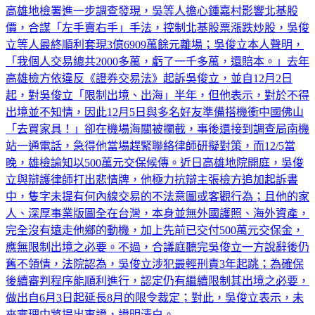
發現他與北基持股大戶如吳俊立等，另案涉及內線交易案，經
高雄地檢署進一步調查發現，吳等人擔心鍾嘉村影響北基股
價，合謀「左手賣右手」手法，控制北基股票漲跌炒股，吳俊
立等人最終順利套現3億6909萬餘元離場；吳俊立本人聲明，
「我個人交易總共2000多萬，虧了一千多萬，還賠本。」去年
高雄檢方依違反《證券交易法》起訴吳俊立，並自12月2日
起，對吳俊立「限制出境、出海」半年，但他表示，對於不得
出境並不知情，因此12月5日與多名好友準備搭機衝中國佛山
「去買家具！」卻在機場海關被攔截，事後還接到調查局南機
站一通電話，急得他當場趕緊聯絡律師研擬對策，而12/5當
晚，雄檢諭知以500萬元交保候傳。近日高雄地院開庭，吳俊
立與辯護律師打出悲情牌，他極力抗辯主張檢方追加起訴書
中，隻字未提有何內線交易的不法意圖或客觀行為；且他的家
人、深厚事業版圖全在台灣，本身並無外國護照、海外資產，
完全沒有遠走他鄉的動機，加上先前已交付500萬元交保金，
應無限制出境之必要。不過，合議庭聽完吳俊立一方說辭後仍
舊不領情，法院認為，吳俊立涉犯最輕刑責3年起跳；為確保
後續審判程序能順利進行，認定仍有繼續限制其出境之必要，
做出自6月3日起延長8月的限令裁定；對此，吳俊立表示，未