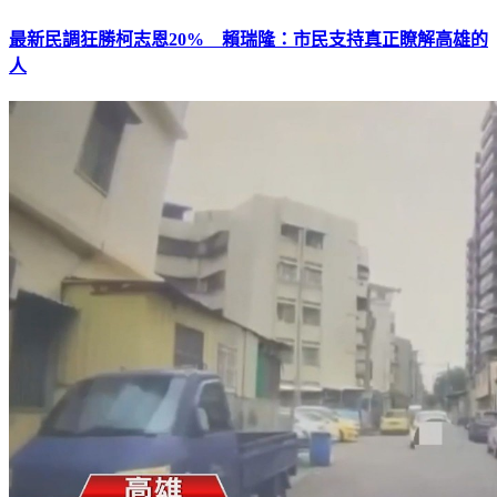
最新民調狂勝柯志恩20% 賴瑞隆：市民支持真正瞭解高雄的
人