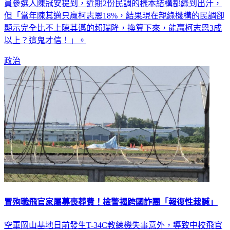
顯示賴瑞隆的支持度持續勝過柯志恩。對此，國民黨台北市議
員參選人陳冠安提到，近期2份民調的樣本結構都綠到出汁，
但「當年陳其邁只贏柯志恩18%，結果現在親綠機構的民調卻
顯示完全比不上陳其邁的賴瑞隆，換算下來，能贏柯志恩3成
以上？這鬼才信！」。
政治
冒殉職飛官家屬募喪葬費！檢警揭跨國詐團「報復性栽贓」