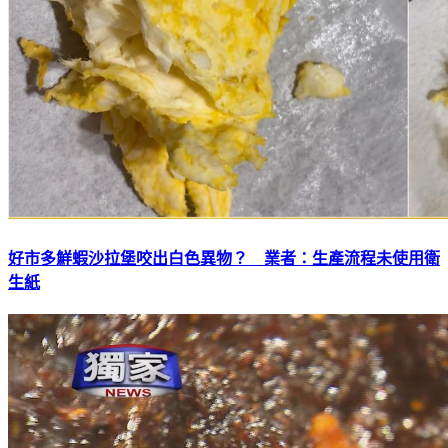
好市多鮮蝦沙拉堡咬出白色異物？ 業者：生產流程未使用衛
生紙