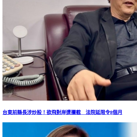
台東前縣長涉炒股！欲飛對岸遭攔截 法院延限令8個月