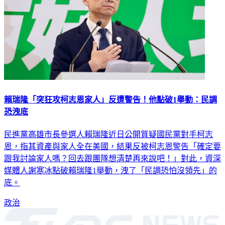
賴瑞隆「突狂攻柯志恩家人」反遭警告！他點破1舉動：民調
恐洩底
民進黨高雄市長參選人賴瑞隆近日公開質疑國民黨對手柯志
恩，指其資產與家人全在美國，結果反被柯志恩警告「確定要
跟我討論家人嗎？回去跟團隊想清楚再來說吧！」對此，資深
媒體人謝寒冰點破賴瑞隆1舉動，洩了「民調恐怕沒領先」的
底。
政治