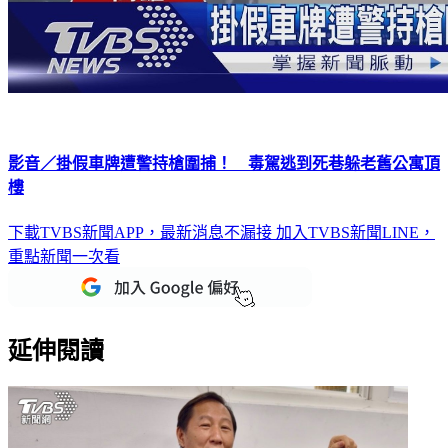
影音／掛假車牌遭警持槍圍捕！ 毒駕逃到死巷躲老舊公寓頂
樓
下載TVBS新聞APP，最新消息不漏接
加入TVBS新聞LINE，
重點新聞一次看
延伸閱讀