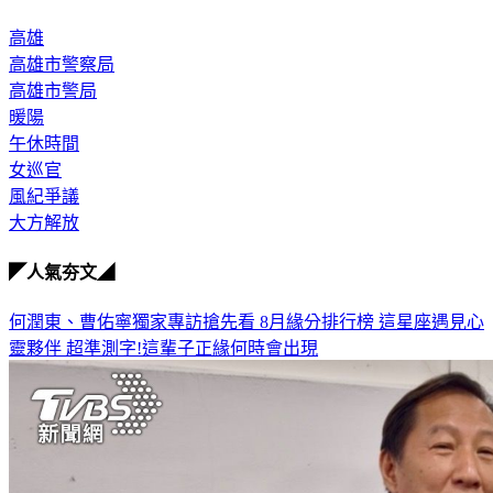
高雄
高雄市警察局
高雄市警局
暖陽
午休時間
女巡官
風紀爭議
大方解放
◤人氣夯文◢
何潤東、曹佑寧獨家專訪搶先看
8月緣分排行榜 這星座遇見心
靈夥伴
超準測字!這輩子正緣何時會出現