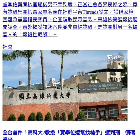
空軍岡山基地日前發生T-34C教練機失事意外，導致中校飛官
盧季佑與考核官過俊男不幸殉職，正當社會各界哀悼之際，竟
有詐騙集團假冒家屬名義在社群平台Threads發文，謊稱家境
困難急需籌措喪葬費，企圖騙取民眾善款。高雄檢警獲報後展
開調查，意外揭發該起案件並非單純詐騙，是詐團對另一名被
害人的「報復性栽贓」。
社會