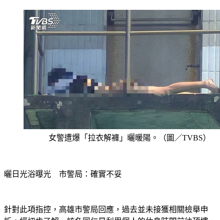
女警遭爆「拉衣解褲」曬暖陽。（圖／TVBS）
曬日光浴曝光　市警局：確實不妥