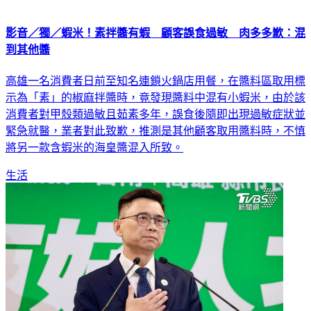
影音／獨／蝦米！素拌醬有蝦 顧客誤食過敏 肉多多歉：混
到其他醬
高雄一名消費者日前至知名連鎖火鍋店用餐，在醬料區取用標
示為「素」的椒麻拌醬時，竟發現醬料中混有小蝦米，由於該
消費者對甲殼類過敏且茹素多年，誤食後隨即出現過敏症狀並
緊急就醫，業者對此致歉，推測是其他顧客取用醬料時，不慎
將另一款含蝦米的海皇醬混入所致。
生活