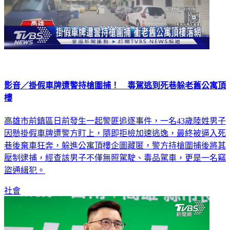
影音／掛假車牌遭警持槍圍捕！ 毒駕逃到死巷躲老舊公寓頂
樓
高雄市前鎮區日前發生一起警匪追逐事件，一名43歲陸姓男子
因懸掛假車牌遭警方盯上，隨即拒檢加速逃逸，最終被逼入死
巷後棄車狂奔，躲進公寓頂樓企圖藏匿，警方持槍圍捕後將其
壓制逮捕，經查該男子不僅無照駕駛、毒品駕車，更是一名竊
盜通緝犯。
社會