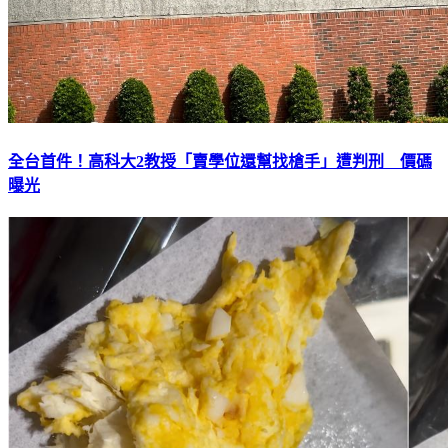
全台首件！高科大2教授「賣學位還幫找槍手」遭判刑 價碼
曝光