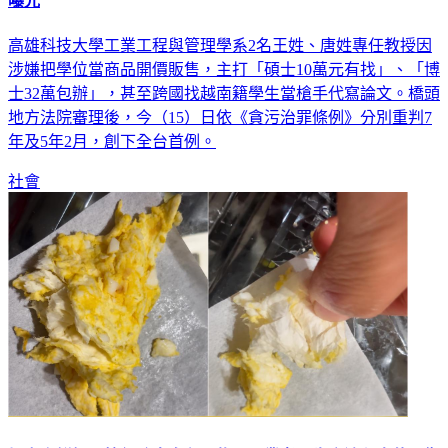
全台首件！高科大2教授「賣學位還幫找槍手」遭判刑 價碼
曝光
高雄科技大學工業工程與管理學系2名王姓、唐姓專任教授因
涉嫌把學位當商品開價販售，主打「碩士10萬元有找」、「博
士32萬包辦」，甚至跨國找越南籍學生當槍手代寫論文。橋頭
地方法院審理後，今（15）日依《貪污治罪條例》分別重判7
年及5年2月，創下全台首例。
社會