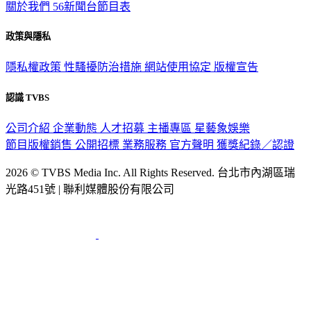
關於我們
56新聞台節目表
政策與隱私
隱私權政策
性騷擾防治措施
網站使用協定
版權宣告
認識 TVBS
公司介紹
企業動態
人才招募
主播專區
星藝象娛樂
節目版權銷售
公開招標
業務服務
官方聲明
獲獎紀錄／認證
2026 © TVBS Media Inc. All Rights Reserved. 台北市內湖區瑞
光路451號 | 聯利媒體股份有限公司