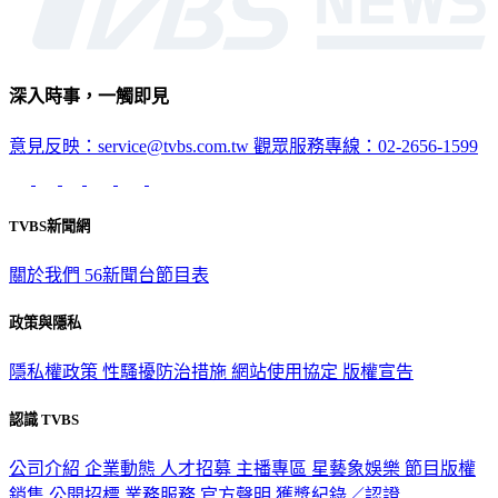
深入時事，一觸即見
意見反映：service@tvbs.com.tw
觀眾服務專線：02-2656-1599
TVBS新聞網
關於我們
56新聞台節目表
政策與隱私
隱私權政策
性騷擾防治措施
網站使用協定
版權宣告
認識 TVBS
公司介紹
企業動態
人才招募
主播專區
星藝象娛樂
節目版權