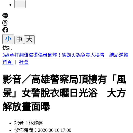
快訊
注意！淡江大橋首納入漢光演習「今晚8時起封橋」 交管一
次看
首頁
｜
社會
影音／高雄警察局頂樓有「風
景」女警脫衣曬日光浴 大方
解放畫面曝
記者：林雅婷