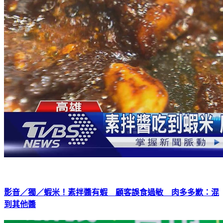
影音／獨／蝦米！素拌醬有蝦 顧客誤食過敏 肉多多歉：混
到其他醬