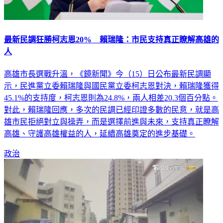
最新民調狂勝柯志恩20% 賴瑞隆：市民支持真正瞭解高雄的
人
高雄市長選戰升溫，《鏡新聞》今（15）日公布最新民調顯
示，民進黨立委賴瑞隆與國民黨立委柯志恩對決，賴瑞隆獲得
45.1%的支持度，柯志恩則為24.8%，兩人相差20.3個百分點。
對此，賴瑞隆回應，多次的民調已經印證多數的民意，就是高
雄市民拒絕對立與操弄，而是選擇前進與未來，支持真正瞭解
高雄、守護高雄權益的人，延續高雄奠定的進步基礎。
政治