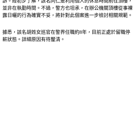
針對此項指控，高雄市警局回應，過去並未接獲相關檢舉申
訴。經初步了解，該名同仁是利用個人的休息時間前往頂樓，
並非在執勤時間。不過，警方也坦承，在辦公機關頂樓從事裸
露日曬的行為確實不妥，將針對此個案進一步檢討相關規範。
據悉，該名胡姓女巡官在警界任職約8年，目前正處於留職停
薪狀態。詳細原因有待釐清。