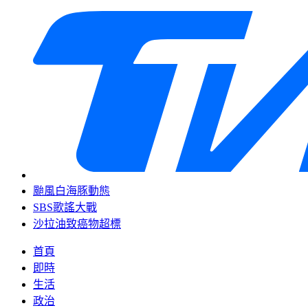
颱風白海豚動態
SBS歌謠大戰
沙拉油致癌物超標
首頁
即時
生活
政治