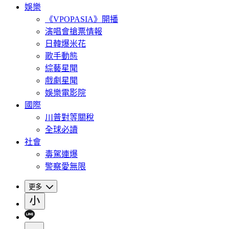
娛樂
《VPOPASIA》開播
演唱會搶票情報
日韓爆米花
歌手動態
綜藝星聞
戲劇星聞
娛樂電影院
國際
川普對等關稅
全球必讀
社會
毒駕連爆
警察愛無限
更多