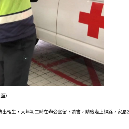
畫面）
傳出輕生，大年初二時在辦公室留下遺書，隨後走上絕路，家屬