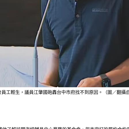
會員工輕生，議員江肇國砲轟台中市府找不到原因。（圖／翻攝自