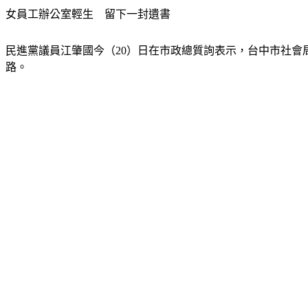
女員工辦公室輕生　留下一封遺書
民進黨議員江肇國今（20）日在市政總質詢表示，台中市社會
路。