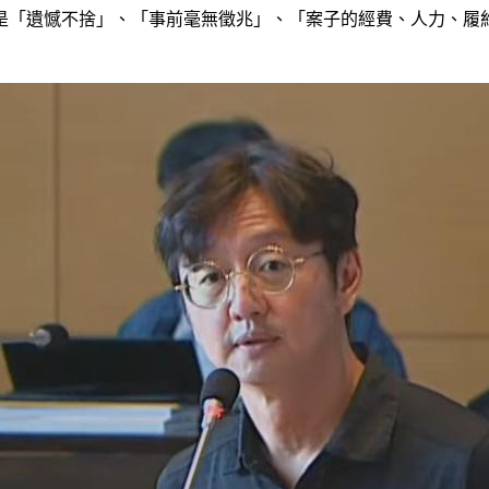
是「遺憾不捨」、「事前毫無徵兆」、「案子的經費、人力、履