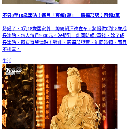
不只0至18歲津貼！每月「爽領1萬」 衛福部認：可領2筆
發錢了，0到18歲國家養！總統賴清德宣布，將提供0到18歲成
長津貼，每人每月5000元。沒想到，能同時領2筆錢，除了成
長津貼，還有育兒津貼！對此，衛福部證實，能同時領，而且
不排富。
生活