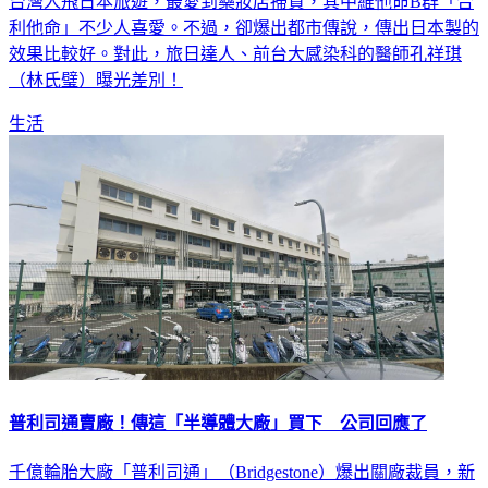
台灣人飛日本旅遊，最愛到藥妝店掃貨，其中維他命B群「合
利他命」不少人喜愛。不過，卻爆出都市傳說，傳出日本製的
效果比較好。對此，旅日達人、前台大感染科的醫師孔祥琪
（林氏璧）曝光差別！
生活
普利司通賣廠！傳這「半導體大廠」買下 公司回應了