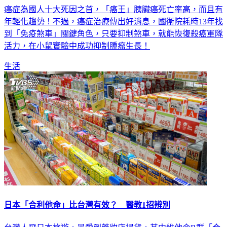
癌症為國人十大死因之首，「癌王」胰臟癌死亡率高，而且有
年輕化趨勢！不過，癌症治療傳出好消息，國衛院耗時13年找
到「免疫煞車」關鍵角色，只要抑制煞車，就能恢復殺癌軍隊
活力，在小鼠實驗中成功抑制腫瘤生長！
生活
日本「合利他命」比台灣有效？ 醫教1招辨別