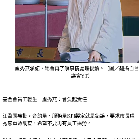
盧秀燕承諾，她會再了解事情處理後續。（圖／翻攝自台
議會YT）
基金會員工輕生　盧秀燕：會負起責任
江肇國痛批，合約量、服務量KPI製定就是錯誤，要求市長盧
秀燕重啟調查，希望不要再有員工過勞。