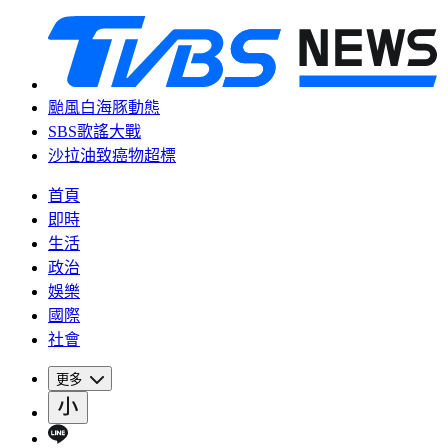
颱風白海豚動態
SBS歌謠大戰
沙拉油致癌物超標
首頁
即時
生活
政治
娛樂
國際
社會
更多