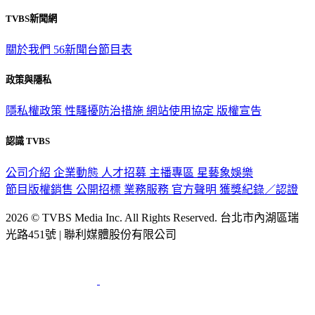
觀眾服務專線：02-2656-1599
TVBS新聞網
關於我們
56新聞台節目表
政策與隱私
隱私權政策
性騷擾防治措施
網站使用協定
版權宣告
認識 TVBS
公司介紹
企業動態
人才招募
主播專區
星藝象娛樂
節目版權銷售
公開招標
業務服務
官方聲明
獲獎紀錄／認證
2026 © TVBS Media Inc. All Rights Reserved. 台北市內湖區瑞
光路451號 | 聯利媒體股份有限公司