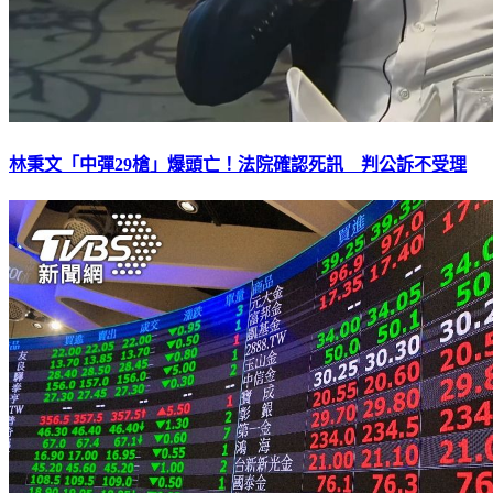
林秉文「中彈29槍」爆頭亡！法院確認死訊 判公訴不受理