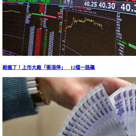
殺瘋了！上市大廠「衝漲停」 12檔一路飆