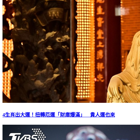
4生肖出大運！扭轉厄運「財庫爆滿」 貴人運也來