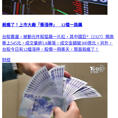
殺瘋了！上市大廠「衝漲停」 12檔一路飆
台股震盪，被動元件股猛飆一片紅，其中國巨*（2327）開高
衝上545元，成交量逾5.8萬張，成交金額破300億元。另外，
台股今日有12檔漲停，股價一飛衝天，簡直殺瘋了！
財經