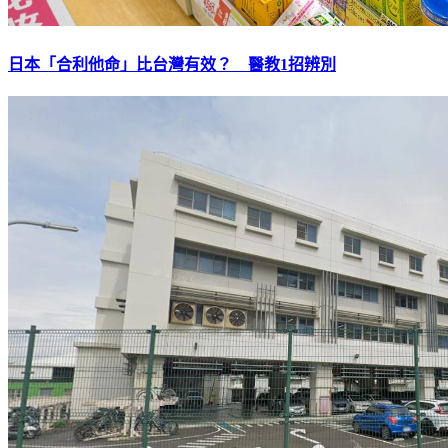
日本「合利他命」比台灣有效？ 醫教1招辨別