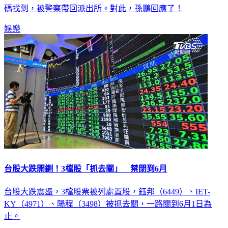
狄鶯今（18）日驚傳失聯，讓家屬相當焦急，最後在淡水漁人
碼找到，被警察帶回派出所。對此，孫鵬回應了！
娛樂
台股大跌開鍘！3檔股「抓去關」 禁閉到6月
台股大跌震盪，3檔股票被列處置股，鈺邦（6449）、IET-
KY（4971）、陽程（3498）被抓去關，一路關到6月1日為