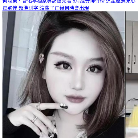
何潤東、曹佑寧獨家專訪搶先看
8月緣分排行榜 這星座遇見心
靈夥伴
超準測字!這輩子正緣何時會出現