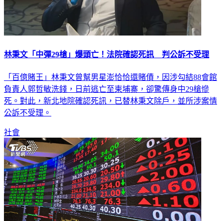
林秉文「中彈29槍」爆頭亡！法院確認死訊 判公訴不受理
「百億賭王」林秉文曾幫男星澎恰恰還賭債，因涉勾結88會館
負責人郭哲敏洗錢，日前逃亡至柬埔寨，卻驚傳身中29槍慘
死。對此，新北地院確認死訊，已替林秉文除戶，並所涉案情
公訴不受理。
社會