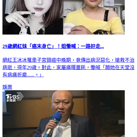
29歲網紅妹「癌末身亡」！姐慟喊：一路好走...
網紅王冰冰罹患子宮頸癌中晚期，竟傳出病況惡化，搶救不治
病逝，得年29歲。對此，家屬痛曝噩耗，慟喊「願她在天堂沒
有病痛折磨......。」
娛樂