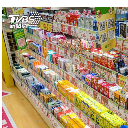
癌症重大突破！癌王「抑制腫瘤」奇蹟 神助攻殺癌