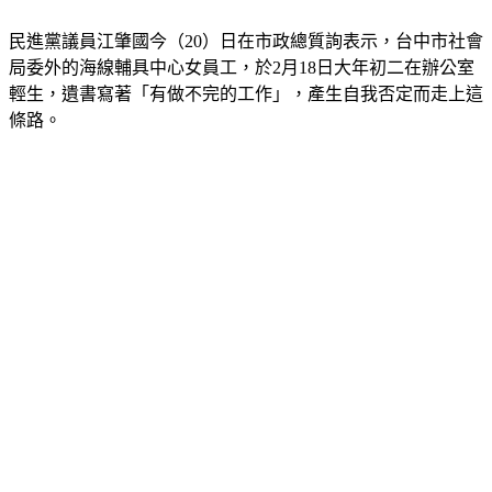
女員工辦公室輕生　留下一封遺書
民進黨議員江肇國今（20）日在市政總質詢表示，台中市社會
局委外的海線輔具中心女員工，於2月18日大年初二在辦公室
輕生，遺書寫著「有做不完的工作」，產生自我否定而走上這
條路。