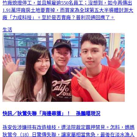
千億輪胎大廠「普利司通」（Bridgestone）爆出關廠裁員，新
竹廠熄燈停工，並且解雇逾550名員工；沒想到，如今再傳出
1.91萬坪廠房土地要賣掉，而買家為全球第五大半導體封測大
廠「力成科技」。至於是否賣廠？普利司通回應了。
生活
快訊／狄鶯失聯「海邊尋獲」！ 孫鵬曝現況
孫安佐涉嫌持有改造槍枝，遭法院裁定羈押禁見。怎料，媽媽