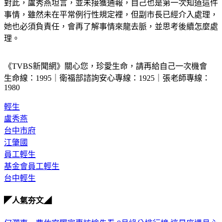
對此，盧秀燕坦言，並未接獲通報，自己也是第一次知道這件
事情，雖然未在平常例行性規定裡，但副市長已經介入處理，
她也必須負責任，會再了解事情來龍去脈，並思考後續怎麼處
理。
《TVBS新聞網》關心您，珍愛生命，請再給自己一次機會
生命線：1995｜衛福部諮詢安心專線：1925｜張老師專線：
1980
輕生
盧秀燕
台中市府
江肇國
員工輕生
基金會員工輕生
台中輕生
◤人氣夯文◢