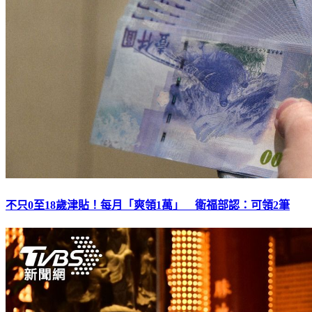
不只0至18歲津貼！每月「爽領1萬」 衛福部認：可領2筆