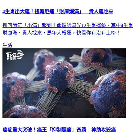
4生肖出大運！扭轉厄運「財庫爆滿」 貴人運也來
週四節氣「小滿」報到！命理師曝光12生肖運勢，其中4生肖
財庫滿、貴人找來，馬年大轉運，快看你有沒有上榜！
生活
癌症重大突破！癌王「抑制腫瘤」奇蹟 神助攻殺癌