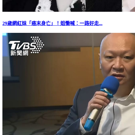
29歲網紅妹「癌末身亡」！姐慟喊：一路好走...