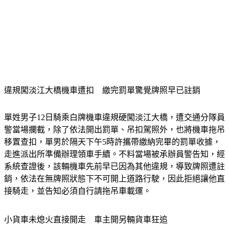
違規闖淡江大橋機車遭扣　繳完罰單驚覺牌照早已註銷
單姓男子12日騎乘白牌機車違規硬闖淡江大橋，遭交通分隊員
警當場攔截，除了依法開出罰單、吊扣駕照外，也將機車拖吊
移置查扣，單男於隔天下午5時許攜帶繳納完畢的罰單收據，
走進派出所準備辦理領車手續。不料當場被承辦員警告知，經
系統查證後，該輛機車先前早已因為其他違規，導致牌照遭註
銷，依法在無牌照狀態下不可開上道路行駛，因此拒絕讓他直
接騎走，並告知必須自行請拖吊車載運。
小貨車未熄火直接開走　車主開另輛貨車狂追