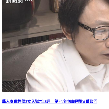
藝人秦偉性侵3女入獄7年8月 第七度申請假釋又遭駁回