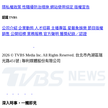
隱私權政策
性騷擾防治措施
網站使用協定
版權宣告
認識 TVBS
公司介紹
企業動態
人才招募
主播專區
星藝象娛樂
節目版權
銷售
公開招標
業務服務
官方聲明
獲獎紀錄／認證
2026 © TVBS Media Inc. All Rights Reserved. 台北市內湖區瑞
光路451號 | 聯利媒體股份有限公司
深入時事，一觸即見