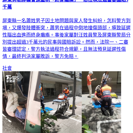
千萬
屏東縣一名蕭姓男子因土地問題與家人發生糾紛，怎料警方到
場，又爆發肢體衝突，蕭男在過程中倒地撞傷頭部，導致延遲
性腦出血進而終身癱瘓。事後家屬對汪姓員警及屏東縣警局分
別提出超過3千萬元的民事與國賠訴訟。然而，法院一、二審
皆審理認定，警方執法過程符合規範，且無法預見延遲性傷
情，最終判決家屬敗訴，警方免賠。
社會