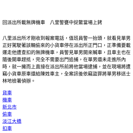
回派出所載無牌機車　八里警甕中捉鱉當場上銬
八里派出所才剛收到報案電話，值班員警一抬頭，就看見單男
正好駕駛著該輛偷來的小貨車停在派出所正門口，正準備要載
運走他遭查扣的無牌機車，員警見單男開來贓車，且車主也在
隨後開車趕抵，完全不需要出門追捕，在單男還未走進所內
時，就一擁而上直接在派出所前將他當場逮捕，並在現場將遭
竊小貨車原車還給陳姓車主，全案訊後依竊盜罪將單男移送士
林地檢署偵辦。
貨車
機車
新北市
偷車
淡江大橋
扣車