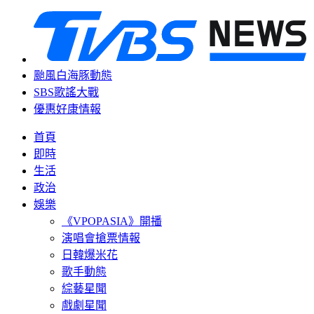
颱風白海豚動態
SBS歌謠大戰
優惠好康情報
首頁
即時
生活
政治
娛樂
《VPOPASIA》開播
演唱會搶票情報
日韓爆米花
歌手動態
綜藝星聞
戲劇星聞