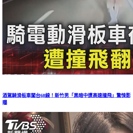
酒駕騎滑板車闖台68線！新竹男「黑暗中遭高速撞飛」驚悚影
曝