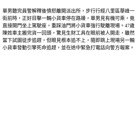
單男聽完員警解釋後憤怒離開派出所，步行行經八里區華峰一
街前時，正好目擊一輛小貨車停在路邊，單男見有機可乘，竟
直接開門坐上駕駛座，重踩油門將小貨車強行駛離現場。47歲
陳姓車主搬完貨一回頭，驚見生財工具在眼前被人開走，雖然
當下試圖徒步追趕，但眼見根本追不上，隨即跳上現場另一輛
小貨車發動引擎死命追趕，並在途中緊急打電話向警方報案。