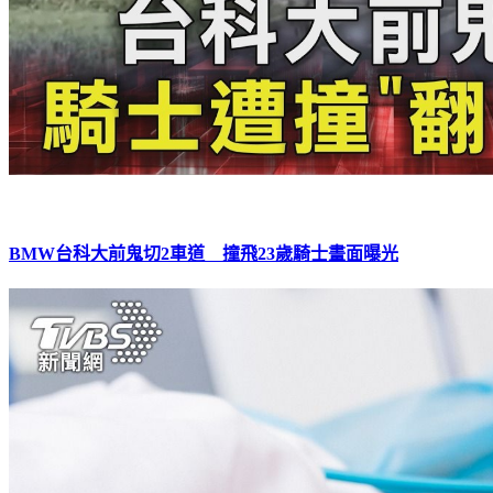
BMW台科大前鬼切2車道 撞飛23歲騎士畫面曝光