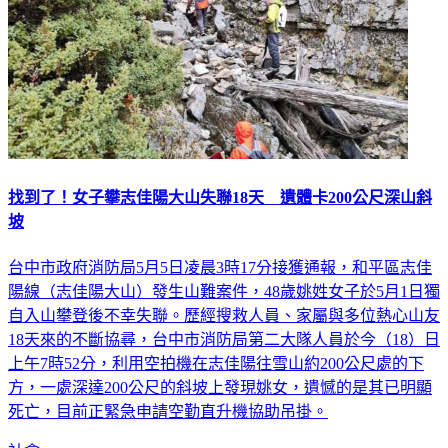
找到了！女子攀志佳陽大山失聯18天 遺體卡200公尺深山斜
坡
台中市政府消防局5月5日凌晨3時17分接獲通報，和平區志佳
陽線（志佳陽大山）發生山難案件，48歲姚姓女子於5月1日獨
自入山攀登後不幸失聯。歷經搜救人員、家屬與多位熱心山友
18天來的不斷協尋，台中市消防局第二大隊人員於今（18）日
上午7時52分，利用空拍機在志佳陽往雪山約200公尺處的下
方，一處深達200公尺的斜坡上發現姚女，遺憾的是其已明顯
死亡，目前正緊急申請空勤直升機協助吊掛。