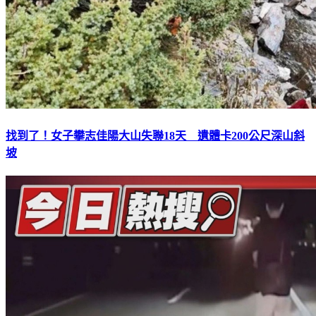
找到了！女子攀志佳陽大山失聯18天 遺體卡200公尺深山斜
坡