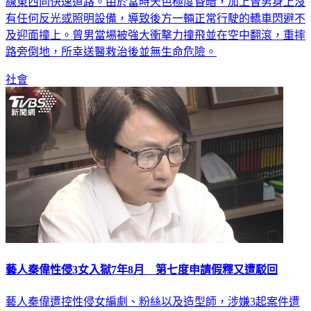
線東西向快速道路。由於當時天色極度昏暗，加上曾男身上沒
有任何反光或照明設備，導致後方一輛正常行駛的轎車閃避不
及迎面撞上。曾男當場被強大衝擊力撞飛並在空中翻滾，重摔
路旁倒地，所幸送醫救治後並無生命危險。
社會
藝人秦偉性侵3女入獄7年8月 第七度申請假釋又遭駁回
藝人秦偉遭控性侵女編劇、粉絲以及造型師，涉嫌3起案件遭