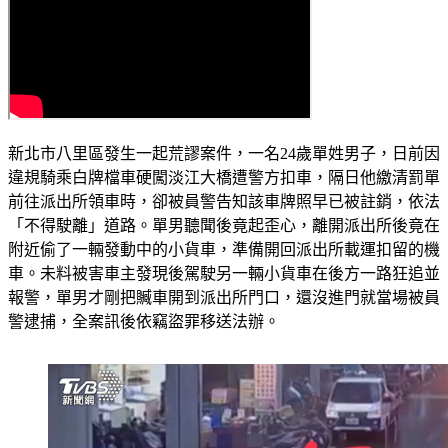
新北市八里區發生一起荒謬案件，一名24歲單姓男子，日前因
違規騎乘白牌檔車硬闖淡江大橋遭警方扣車，隔日他繳清罰單
前往派出所領車時，卻被員警告知該車牌照早已被註銷，依法
「不得駛離」道路。單男聽聞後竟起歪心，離開派出所後竟在
附近偷了一輛發動中的小貨車，準備開回派出所載運扣留的機
車。未料被害車主發現後駕駛另一輛小貨車在後方一路狂追並
報警，單男才剛把贓車開到派出所門口，還沒進門就當場被員
警逮捕，全案訊後依竊盜罪移送法辦。