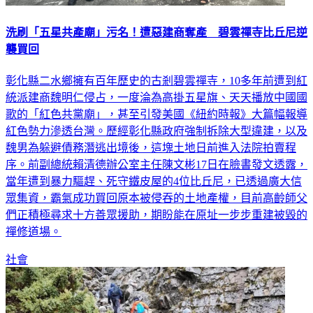
洗刷「五星共產廟」污名！遭惡建商奪產 碧雲禪寺比丘尼逆
襲買回
彰化縣二水鄉擁有百年歷史的古剎碧雲禪寺，10多年前遭到紅
統派建商魏明仁侵占，一度淪為高掛五星旗、天天播放中國國
歌的「紅色共黨廟」，甚至引發美國《紐約時報》大篇幅報導
紅色勢力滲透台灣。歷經彰化縣政府強制拆除大型違建，以及
魏男為躲避債務潛逃出境後，這塊土地日前進入法院拍賣程
序。前副總統賴清德辦公室主任陳文彬17日在臉書發文透露，
當年遭到暴力驅趕、死守鐵皮屋的4位比丘尼，已透過廣大信
眾集資，霸氣成功買回原本被侵吞的土地產權，目前高齡師父
們正積極尋求十方善眾援助，期盼能在原址一步步重建被毀的
禪修道場。
社會