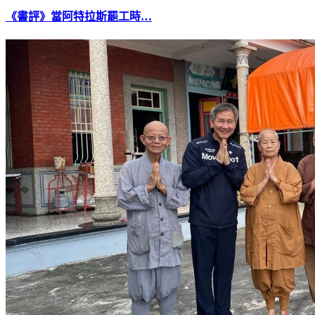
《書評》當阿特拉斯罷工時…