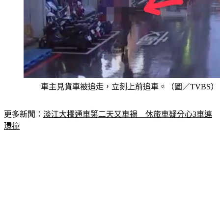
車主見貨車被追走，立刻上前追車。（圖／TVBS）
更多新聞：
淡江大橋通車第二天又車禍　休旅車疑分心3車連
環撞