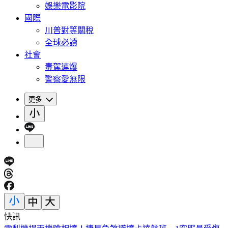
娛樂電影院
國際
川普對等關稅
全球必讀
社會
毒駕連爆
警察愛無限
更多
快訊