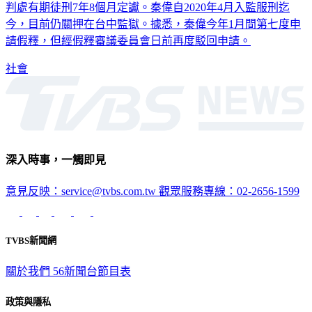
判處有期徒刑7年8個月定讞。秦偉自2020年4月入監服刑迄
今，目前仍關押在台中監獄。據悉，秦偉今年1月間第七度申
請假釋，但經假釋審議委員會日前再度駁回申請。
社會
深入時事，一觸即見
意見反映：service@tvbs.com.tw
觀眾服務專線：02-2656-1599
TVBS新聞網
關於我們
56新聞台節目表
政策與隱私