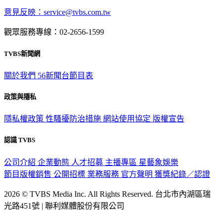
意見反映：service@tvbs.com.tw
觀眾服務專線：02-2656-1599
TVBS新聞網
關於我們
56新聞台節目表
政策與隱私
隱私權政策
性騷擾防治措施
網站使用協定
版權宣告
認識 TVBS
公司介紹
企業動態
人才招募
主播專區
星藝象娛樂
節目版權銷售
公開招標
業務服務
官方聲明
獲獎紀錄／認證
2026 © TVBS Media Inc. All Rights Reserved. 台北市內湖區瑞
光路451號 | 聯利媒體股份有限公司