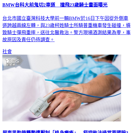
BMW台科大前鬼切2車道 撞飛23歲騎士畫面曝光
台北市國立臺灣科技大學前一輛BMW於16日下午因從外側車
道跨越兩線左轉，與23歲柯姓騎士所騎普重機車發生碰撞，導
致騎士彈飛重摔，送往北醫救治。警方現場酒測結果為零，事
故原因及責任仍待調查。
社會
屏東男勒脖襲警遭壓制「終身癱瘓」 怒控執法過當要國賠3