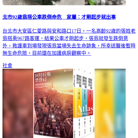
北市92歲翁搭公車跌倒命危 家屬：才剛起步就出事
台北市大安區仁愛路與安和路口17日，一名高齡92歲的張姓老
翁搭乘967路客運，結果公車才剛起步，張翁就發生跌倒意
外，救護車到場發現張翁當場失去生命跡象，所幸送醫後暫時
無生命危險，目前還在加護病房觀察中。
社會