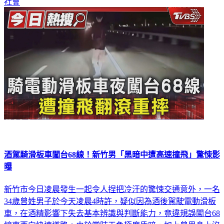
社會
酒駕騎滑板車闖台68線！新竹男「黑暗中遭高速撞飛」驚悚影
曝
新竹市今日凌晨發生一起令人捏把冷汗的驚悚交通意外，一名
34歲曾姓男子於今天凌晨4時許，疑似因為酒後駕駛電動滑板
車，在酒精影響下失去基本辨識與判斷能力，竟違規誤闖台68