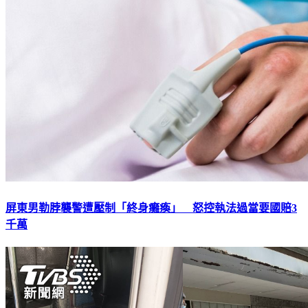
屏東男勒脖襲警遭壓制「終身癱瘓」 怒控執法過當要國賠3
千萬