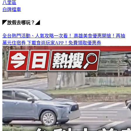
八里區
白牌檔車
◤放假去哪玩？◢
全台熱門活動、人氣攻略一次看！
高雄美食優惠開搶！再抽
萬元住宿券
下載食尚玩家APP！免費領取優惠券