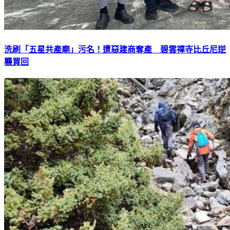
洗刷「五星共產廟」污名！遭惡建商奪產 碧雲禪寺比丘尼逆
襲買回