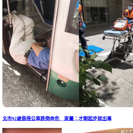
北市92歲翁搭公車跌倒命危 家屬：才剛起步就出事