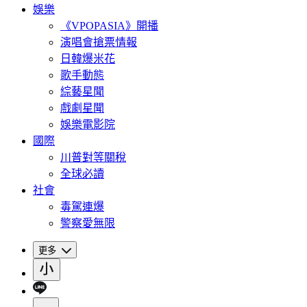
娛樂
《VPOPASIA》開播
演唱會搶票情報
日韓爆米花
歌手動態
綜藝星聞
戲劇星聞
娛樂電影院
國際
川普對等關稅
全球必讀
社會
毒駕連爆
警察愛無限
更多