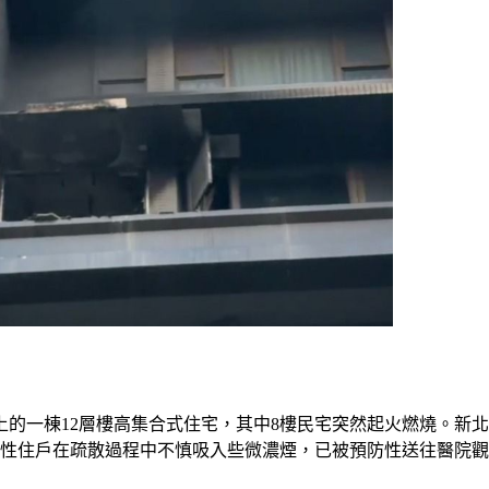
上的一棟12層樓高集合式住宅，其中8樓民宅突然起火燃燒。新
男性住戶在疏散過程中不慎吸入些微濃煙，已被預防性送往醫院