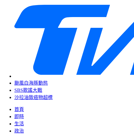
颱風白海豚動態
SBS歌謠大戰
沙拉油致癌物超標
首頁
即時
生活
政治