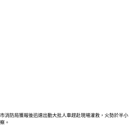
北市消防局獲報後迅速出動大批人車趕赴現場灌救，火勢於半小
觀察。