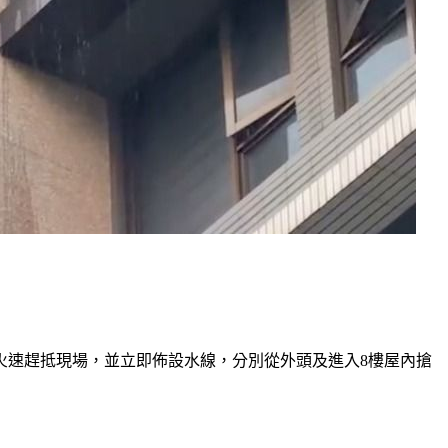
即火速趕抵現場，並立即佈設水線，分別從外頭及進入8樓屋內搶