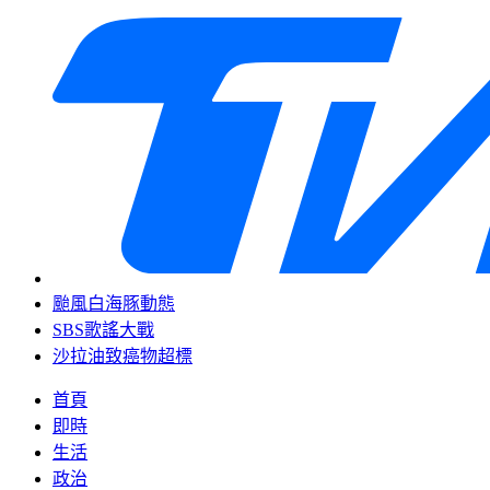
颱風白海豚動態
SBS歌謠大戰
沙拉油致癌物超標
首頁
即時
生活
政治