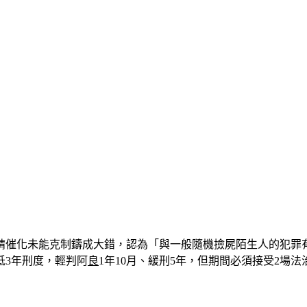
精催化未能克制鑄成大錯，認為「與一般隨機撿屍陌生人的犯罪
低3年刑度，輕判阿
良
1年10月、緩刑5年，但期間必須接受2場