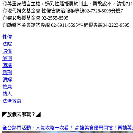
◎尊重身體自主權，遇到性騷擾勇於制止、勇敢說不，請撥打113
◎現代婦女基金會 性侵害防治服務專線02-7728-5098分機7
◎婦女救援基金會 02-2555-8595
◎勵馨基金會諮詢專線 02-8911-5595/性騷擾專線04-2223-9595
性侵
法院
賠償
減刑
酒精
緩刑
調解
撿屍
熟人
法治教育
◤放假去哪玩？◢
全台熱門活動、人氣攻略一次看！
高雄美食優惠開搶！再抽萬