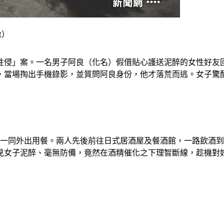
像）
性侵」案。一名男子阿良（化名）假借貼心護送泥醉的女性好友
，當場掏出手機錄影，並質問阿良身份，他才落荒而逃。女子驚
性好友一同外出用餐。兩人先後前往日式居酒屋及餐酒館，一路飲
見女子泥醉、毫無防備，竟然在酒精催化之下理智斷線，趁機對