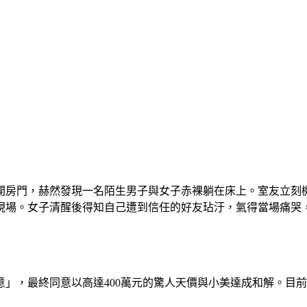
開房門，赫然發現一名陌生男子與女子赤裸躺在床上。室友立刻
現場。女子清醒後得知自己遭到信任的好友玷汙，氣得當場痛哭
，最終同意以高達400萬元的驚人天價與小美達成和解。目前阿良已