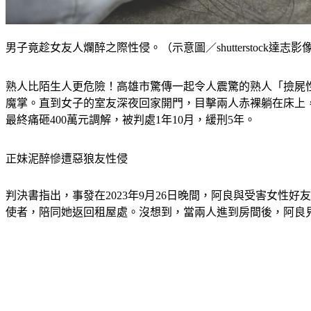
男子竟趁女友人爛醉之際性侵。（示意圖／shutterstock達志影
熟人比陌生人更危險！高雄市驚傳一起令人震驚的熟人「撿屍
魔掌。直到女子的室友深夜回家開門，目擊兩人赤裸躺在床上
最終痛砸400萬元調解，被判處1年10月，緩刑5年。
正妹泥醉慘遭惡狼友性侵
判決書指出，事發在2023年9月26日晚間，阿良與受害女
使者，陪同她返回租屋處。沒想到，當兩人進到房間後，阿良