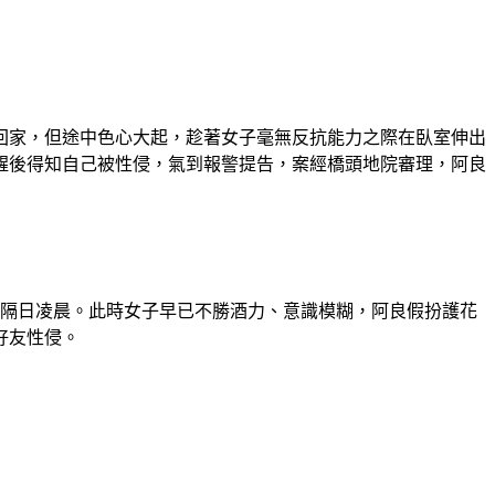
回家，但途中色心大起，趁著女子毫無反抗能力之際在臥室伸出
醒後得知自己被性侵，氣到報警提告，案經橋頭地院審理，阿良
酒到隔日凌晨。此時女子早已不勝酒力、意識模糊，阿良假扮護花
好友性侵。