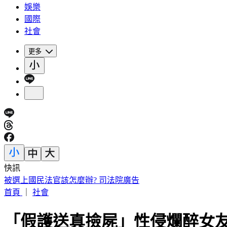
娛樂
國際
社會
更多
快訊
被選上國民法官該怎麼辦? 司法院廣告
首頁
｜
社會
「假護送真撿屍」性侵爛醉女友