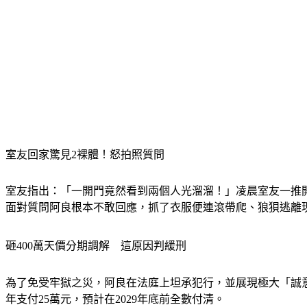
室友回家驚見2裸體！怒拍照質問
室友指出：「一開門竟然看到兩個人光溜溜！」凌晨室友一推
面對質問阿良根本不敢回應，抓了衣服便連滾帶爬、狼狽逃離
砸400萬天價分期調解　這原因判緩刑
為了免受牢獄之災，阿良在法庭上坦承犯行，並展現極大「誠意」
年支付25萬元，預計在2029年底前全數付清。