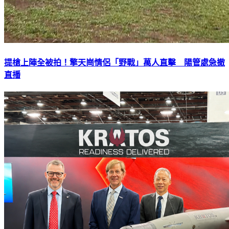
提槍上陣全被拍！擎天崗情侶「野戰」萬人直擊 陽管處急撤
直播