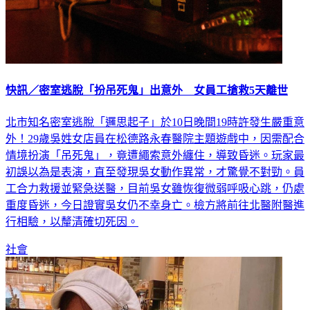
快訊／密室逃脫「扮吊死鬼」出意外 女員工搶救5天離世
北市知名密室逃脫「邏思起子」於10日晚間19時許發生嚴重意
外！29歲吳姓女店員在松德路永春醫院主題遊戲中，因需配合
情境扮演「吊死鬼」，竟遭繩索意外纏住，導致昏迷。玩家最
初誤以為是表演，直至發現吳女動作異常，才驚覺不對勁。員
工合力救援並緊急送醫，目前吳女雖恢復微弱呼吸心跳，仍處
重度昏迷，今日證實吳女仍不幸身亡。檢方將前往北醫附醫進
行相驗，以釐清確切死因。
社會