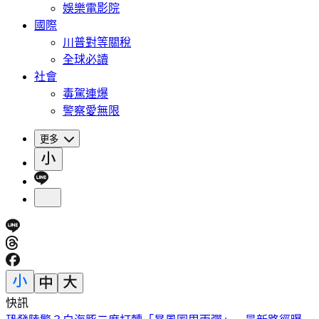
娛樂電影院
國際
川普對等關稅
全球必讀
社會
毒駕連爆
警察愛無限
更多
快訊