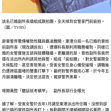
該名已婚副所長還組成跟拍團，全天候到女警家門前偷拍。
（圖／TVBS）
屏東警界驚傳權勢性騷與霸凌醜聞，東港分局一名已婚的曾姓
前副所長（現改調巡佐），遭爆料長期利用職務權勢，同樣已
婚的女警實施言語與肢體騷擾。更離譜的是，曾姓副所長竟然
還在派出所內利誘其他員警，組成「偷拍團」，對女警展開全
天候監控、甚至寄發黑函。受害女警在身心備受摧殘、調職後
仍遭跨區圍堵的雙重打擊下，最終對警界徹底心寒，於今年五
月崩潰離職，決定依法提告、揭穿警界黑幕。
噁開黃腔「聽話就考績甲」　副所長惡行全曝光
據了解，受害女警於去年1月調至東港派出所任職，沒想到卻