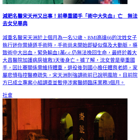
減肥名醫宋天州又出事！前舉重國手「術中大失血」亡 無法
去女兒畢典
減重名醫宋天洲於上個月為一名52歲、BMI高達66的沈姓女子
執行迷你胃繞道手術時，手術尚未開始即疑似傷及大動脈，導
致術中大出血，緊急輸血1萬c.c.仍無法挽回生命，最終於義大
大昌醫院加護病房搶救3天後身亡。據了解，沈女曾是舉重國
手，因比賽關係需維持體重，退役後到國小擔任體育老師，家
屬悲憤指控醫療疏失，宋天洲則強調術前已說明風險。目前院
方已成立專案小組調查並暫停涉案醫師臨床業務3個月。
社會