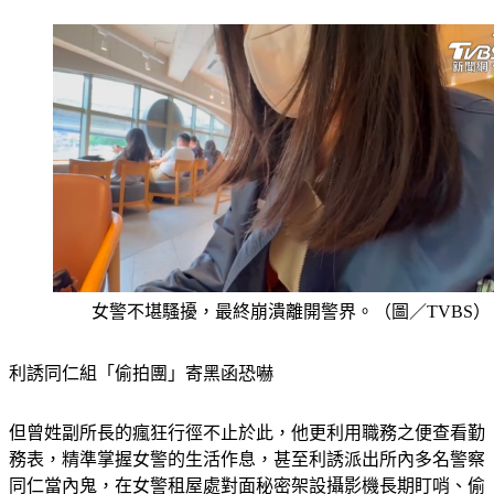
女警不堪騷擾，最終崩潰離開警界。（圖／TVBS）
利誘同仁組「偷拍團」寄黑函恐嚇 
但曾姓副所長的瘋狂行徑不止於此，他更利用職務之便查看勤
務表，精準掌握女警的生活作息，甚至利誘派出所內多名警察