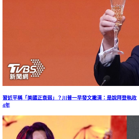
習近平稱「美國正衰弱」？川普一早發文撇清：是說拜登執政
4年