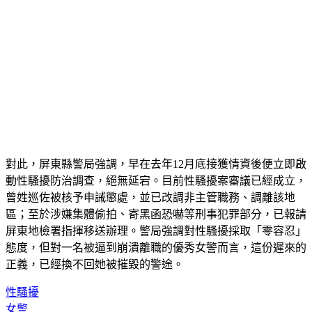
對此，屏東縣警局強調，早在去年12月底接獲情資後便立即啟
動性騷擾防治調查，絕無延宕。目前性騷擾案審議已經成立，
曾姓巡佐被核予申誡懲處，並已改調非主管職務、調離該地
區；至於涉嫌集體偷拍、寄黑函恐嚇等刑事犯罪部分，已報請
屏東地檢署指揮移送辦理。警局強調對性騷擾採取「零容忍」
態度，但對一名被逼到崩潰離職的優秀女警而言，這份遲來的
正義，已經換不回她被摧毀的警途。
性騷擾