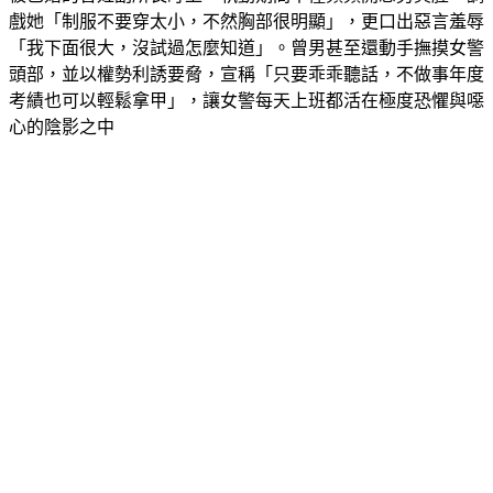
被已婚的曾姓副所長盯上，執勤期間不僅頻頻開惡劣黃腔，調
戲她「制服不要穿太小，不然胸部很明顯」，更口出惡言羞辱
「我下面很大，沒試過怎麼知道」。曾男甚至還動手撫摸女警
頭部，並以權勢利誘要脅，宣稱「只要乖乖聽話，不做事年度
考績也可以輕鬆拿甲」，讓女警每天上班都活在極度恐懼與噁
心的陰影之中