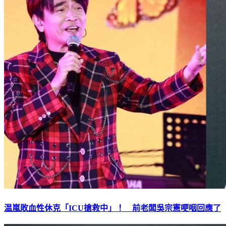
温嵐敗血性休克「ICU搶救中」！ 前老闆吳宗憲哽咽回應了