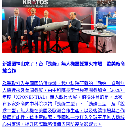
新護國神山來了！台「勁蜂」無人機震撼軍火市場 歐美廠商
搶合作
為爭取打入美國國防供應鏈，我中科院研發的「勁蜂」系列無
人機近來赴美國參展，由中科院長李世強率團參加今（2026）
年度「XPONENTIAL」無人載具大展。值得注意的是，此次
有多家外商向中科院探詢「勁蜂二型」、「勁蜂三型」及「銳
鳶二型」無人機在美國及歐洲合作生產，以及後續市場與合作
發展可能性，這也意味著，我國進一步打入全球軍用無人機核