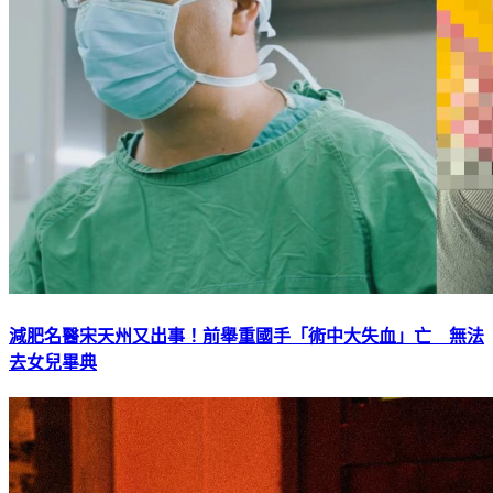
減肥名醫宋天州又出事！前舉重國手「術中大失血」亡 無法
去女兒畢典