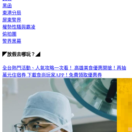
女警
黑函
東港分局
屏東警界
權勢性騷與霸凌
偷拍團
警界黑幕
◤放假去哪玩？◢
全台熱門活動、人氣攻略一次看！
高雄美食優惠開搶！再抽
萬元住宿券
下載食尚玩家APP！免費領取優惠券