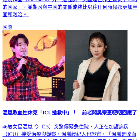
總統拜登（Joe Biden）外，還強調「美國是世界上最炙手可熱
的國家」，並期盼與中國的關係能夠比以往任何時候都更加牢
固和融洽。
國際
温嵐敗血性休克「ICU搶救中」！ 前老闆吳宗憲哽咽回應了
46歲女星温嵐 今（15）突驚傳緊急住院，人正在加護病房
（ICU）接受治療與觀察，温嵐經紀人也證實，「温嵐是敗血