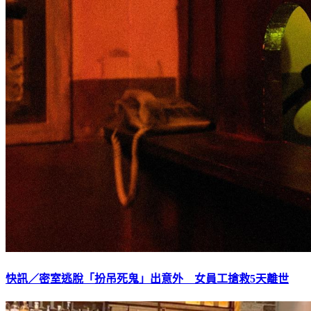
快訊／密室逃脫「扮吊死鬼」出意外 女員工搶救5天離世