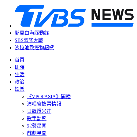
颱風白海豚動態
SBS歌謠大戰
沙拉油致癌物超標
首頁
即時
生活
政治
娛樂
《VPOPASIA》開播
演唱會搶票情報
日韓爆米花
歌手動態
綜藝星聞
戲劇星聞