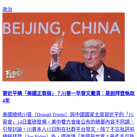
心供應鏈，提升國際戰略價值與國防產業影響力。
政治
習近平稱「美國正衰弱」？川普一早發文撇清：是說拜登執政
4年
美國總統川普（Donald Trump）與中國國家主席習近平的「川
習會」14日重磅登場，美中雙方會後公布的摘要內容不同調、
引發討論。川普本人15日則在社群平台發文，除了不忘批評前