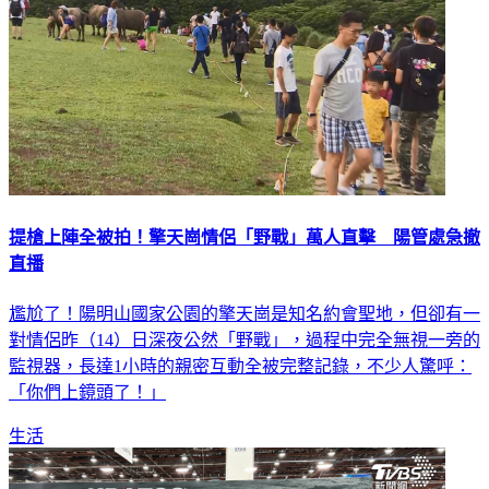
提槍上陣全被拍！擎天崗情侶「野戰」萬人直擊 陽管處急撤
直播
尷尬了！陽明山國家公園的擎天崗是知名約會聖地，但卻有一
對情侶昨（14）日深夜公然「野戰」，過程中完全無視一旁的
監視器，長達1小時的親密互動全被完整記錄，不少人驚呼：
「你們上鏡頭了！」
生活