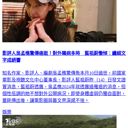
影評人吳孟樵驚傳癌逝！對外瞞病多時 藍祖蔚慟悼：纖細文
字成絕響
知名作家、影評人、編劇吳孟樵驚傳魚本月10日過世，前國家
電影及視聽文化中心董事長、影評人藍祖蔚昨（14）日發文證
實消息，藍祖蔚透露，吳孟樵2024年就透露過罹癌的消息，但
個性低調的她不想對外公開病況，即使身體虛弱仍獨自面對，
噩耗傳出後，讓電影圈與藝文界深感不捨。
娛樂