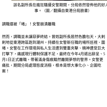
該名副所長在瘋狂騷擾女警期間，分局依然發佈他的好
事。（圖／翻攝自東港分局臉書）
調職還被「堵」！女警崩潰離職 
然而，調職並未讓惡夢終結。曾姓副所長居然色膽包天，大剌
剌地從東港跨區跑到潮州，持續在女警新任職的場所巡視、圍
堵。女警在工作環境與私人生活遭到雙重夾擊、精神遭受巨大
打擊下，痛感現行體制保護不足，最終在今年4月遞出辭呈、5
月1日正式離職，帶著滿身傷痕黯然離開夢想的警界。女警更
痛批，期間分局處理態度消極，根本是想大事化小、企圖吃
案！