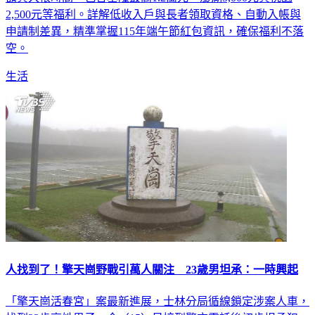
額與入帳時間，包含基隆最高1.2萬元、澎湖5,000元與桃園
2,500元等福利。詳解低收入戶與長者領取資格、自動入帳與
申請制差異，精準掌握115年端午節紅包資訊，確保福利不落
空。
生活
人找到了！擎天崗野戰引萬人關注 23歲男坦承：一時興起
「擎天崗活春宮」案最新進展，士林分局循線鎖定涉案人車，