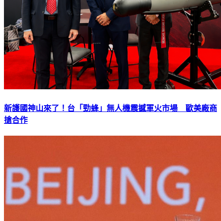
新護國神山來了！台「勁蜂」無人機震撼軍火市場 歐美廠商
搶合作