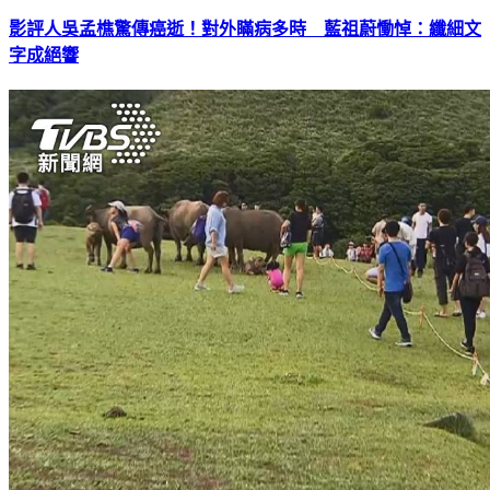
影評人吳孟樵驚傳癌逝！對外瞞病多時 藍祖蔚慟悼：纖細文
字成絕響