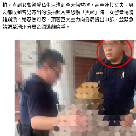
同仁當內鬼，在女警租屋處對面秘密架設攝影機長期盯哨、偷
拍。直到女警驚覺私生活遭到全天候監控，甚至連其丈夫、男
友都收到曾男寄出的偷拍照片與恐嚇「黑函」時，女警當場情
緒崩潰。她忍無可忍，頂著巨大壓力向分局提出申訴，並緊急
請調至潮州分局企圖逃離魔掌。