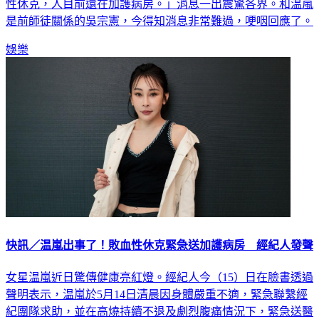
性休克，人目前還在加護病房。」消息一出震驚各界。和温嵐
是前師徒關係的吳宗憲，今得知消息非常難過，哽咽回應了。
娛樂
快訊／温嵐出事了！敗血性休克緊急送加護病房 經紀人發聲
女星温嵐近日驚傳健康亮紅燈。經紀人今（15）日在臉書透過
聲明表示，温嵐於5月14日清晨因身體嚴重不適，緊急聯繫經