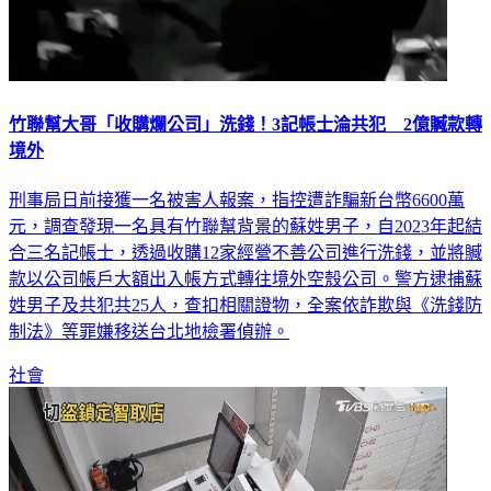
竹聯幫大哥「收購爛公司」洗錢！3記帳士淪共犯 2億贓款轉
境外
刑事局日前接獲一名被害人報案，指控遭詐騙新台幣6600萬
元，調查發現一名具有竹聯幫背景的蘇姓男子，自2023年起結
合三名記帳士，透過收購12家經營不善公司進行洗錢，並將贓
款以公司帳戶大額出入帳方式轉往境外空殼公司。警方逮捕蘇
姓男子及共犯共25人，查扣相關證物，全案依詐欺與《洗錢防
制法》等罪嫌移送台北地檢署偵辦。
社會