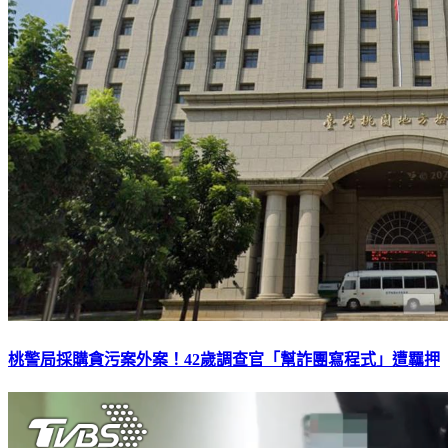
桃警局採購貪污案外案！42歲調查官「幫詐團寫程式」遭羈押