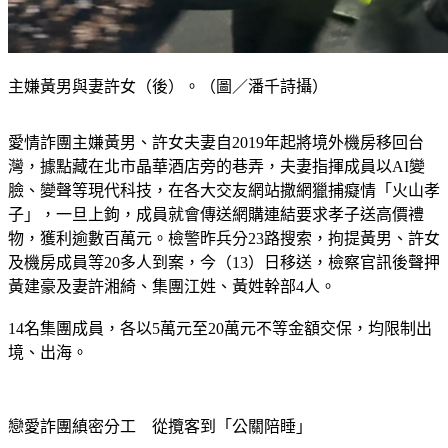
主嫌黃男與妻許女（後）。（圖／潘千詩攝）
愛情詐團主嫌黃男、許女夫妻自2019年起將境外機房移回台
灣，據點藏在北市晶華酒店旁的巷弄，夫妻指揮成員以AI變
臉、變聲等現代科技，在各大交友網站撒網獵捕癡情「火山孝
子」，一旦上鉤，成員就會傳送網購連結要求孝子送高價禮
物，獲利逾數百萬元。檢警昨兵分23路搜索，拘提黃男、許女
及機房成員等20多人到案，今（13）日移送，檢察官訊後聲押
黃建豪及妻許湘綺、集團江姓、黃姓幹部4人。
14名集團成員，各以5萬元至20萬元不等金額交保，均限制出
境、出海。
戀愛詐團縝密分工　從攬客到「公關陪睡」