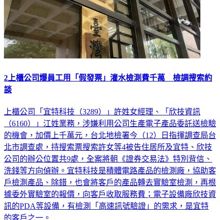
2上櫃公司爆員工用「假發票」灌水檢測費千萬 檢調搜索約
談
上櫃公司「宜特科技（3289）」許姓女經理、「欣技資訊
（6160）」江姓業務，涉嫌利用公司生產電子產品委託送檢驗
的機會，加價上千萬元，台北地檢署今（12）日指揮調查局台
北市調查處，持搜索票搜索許女等4被告住居所及宜特、欣技
公司的辦公位置共9處，全案將朝《證券交易法》特別背信、
洗錢等方向偵辦。宜特科技是積體電路產品的檢測廠，協助客
戶檢測產品、除錯，也會將客戶的產品轉去實驗室檢測，再根
據委外實驗室的報價，向客戶收取服務費；電子設備廠欣技資
訊的PDA等設備，有檢測「高速訊號驗證」的需求，是宜特
的客戶之一。