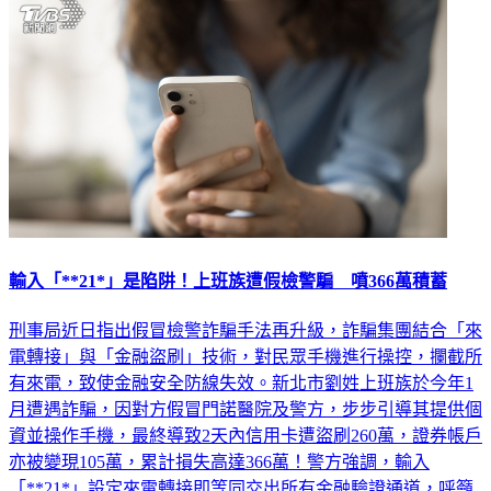
輸入「**21*」是陷阱！上班族遭假檢警騙 噴366萬積蓄
刑事局近日指出假冒檢警詐騙手法再升級，詐騙集團結合「來
電轉接」與「金融盜刷」技術，對民眾手機進行操控，攔截所
有來電，致使金融安全防線失效。新北市劉姓上班族於今年1
月遭遇詐騙，因對方假冒門諾醫院及警方，步步引導其提供個
資並操作手機，最終導致2天內信用卡遭盜刷260萬，證券帳戶
亦被變現105萬，累計損失高達366萬！警方強調，輸入
「**21*」設定來電轉接即等同交出所有金融驗證通道，呼籲