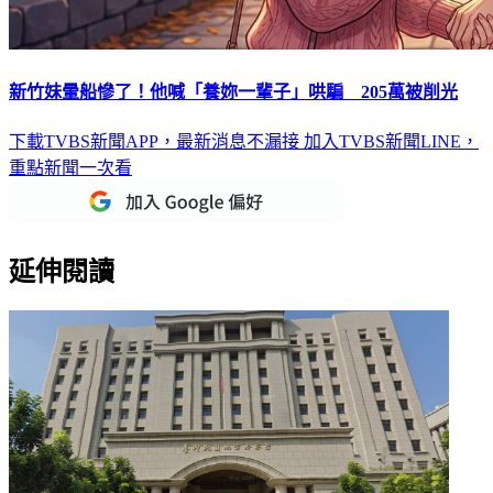
新竹妹暈船慘了！他喊「養妳一輩子」哄騙 205萬被削光
下載TVBS新聞APP，最新消息不漏接
加入TVBS新聞LINE，
重點新聞一次看
延伸閱讀