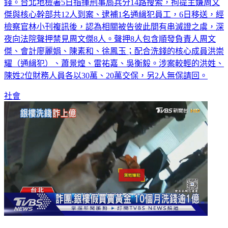
錢。台北地檢署5日指揮刑事局兵分14路搜索，拘提主嫌周文
傑與核心幹部共12人到案、逮補1名通緝犯員工，6日移送，經
檢察官林小刊複訊後，認為相關被告彼此間有串滅證之虞，深
夜向法院聲押禁見周文傑8人。聲押8人包含順發負責人周文
傑、會計廖麗娟、陳素和、徐鳳玉；配合洗錢的核心成員洪崇
耀（通緝犯）、蕭景煌、雷祐嘉、吳衡毅。涉案較輕的洪姓、
陳姓2位財務人員各以30萬、20萬交保，另2人無保請回。
社會