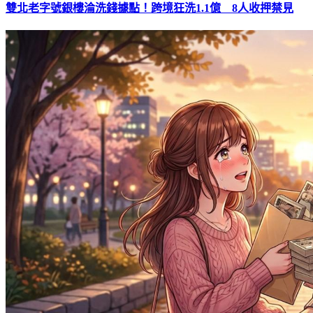
雙北老字號銀樓淪洗錢據點！跨境狂洗1.1億 8人收押禁見