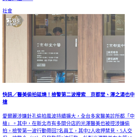
社會
快訊／醫美偷拍延燒！檢警第二波搜索 京都堂、澤之湯也中
槍
愛爾麗涉嫌針孔偷拍風波持續擴大，全台多家醫美診所都「中
槍」。其中，在新北市有多間分店的光澤醫美也被控涉嫌偷
拍，檢警第一波行動帶回7名員工，其中2人收押禁見、5人交