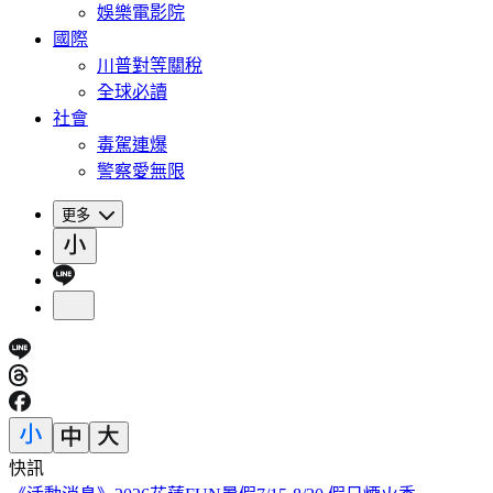
娛樂電影院
國際
川普對等關稅
全球必讀
社會
毒駕連爆
警察愛無限
更多
快訊