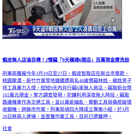
蝦皮無人店淪目標！2慣竊「9天橫掃6間店」百萬現金遭洗劫
刑事局獲報今年3月19日至27日，蝦皮智取店在新北市鶯歌、
桃園龍潭、新竹竹東等地連續遭兩名48歲慣竊林姓、楊姓男子
持工具暴力入侵，短短9天內共行竊6家無人商店，竊取新台幣
102萬元現金。警方調查發現，犯嫌利用深夜無人時段，竊取
路邊機車作為交通工具，並以萬能鑰匙、電動工具與撬棍破壞
收銀機，跨縣市作案。刑事局偵四大隊成立專案小組，於3月
28日將兩人逮捕，並查獲作案工具，目前已遭羈押。
社會