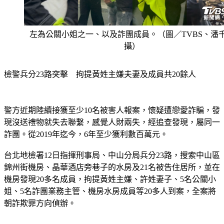
左為公關小姐之一、以及詐團成員。（圖／TVBS、潘
攝）
檢警兵分23路突擊　拘提黃姓主嫌夫妻及成員共20餘人
警方近期陸續接獲至少10名被害人報案，懷疑遭戀愛詐騙，發
現沒送禮物就失去聯繫，感覺人財兩失，經追查發現，屬同一
詐團。從2019年迄今，6年至少獲利數百萬元。
台北地檢署12日指揮刑事局、中山分局兵分23路，搜索中山區
錦州街機房、晶華酒店旁巷子的水房及21名被告住居所，並在
機房發現20多名成員，拘提黃姓主嫌、許姓妻子、5名公關小
姐、5名詐團業務主管、機房水房成員等20多人到案，全案將
朝詐欺罪方向偵辦。