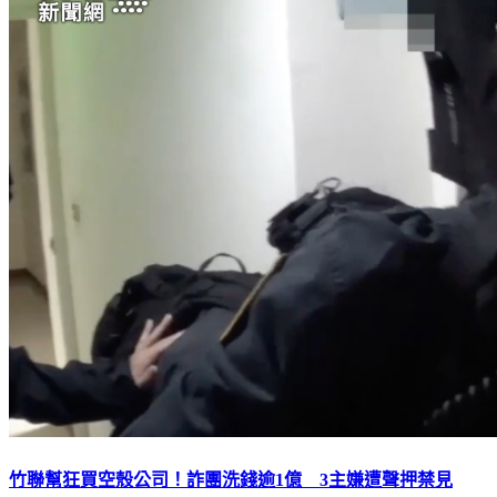
竹聯幫狂買空殼公司！詐團洗錢逾1億 3主嫌遭聲押禁見