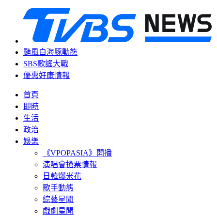
颱風白海豚動態
SBS歌謠大戰
優惠好康情報
首頁
即時
生活
政治
娛樂
《VPOPASIA》開播
演唱會搶票情報
日韓爆米花
歌手動態
綜藝星聞
戲劇星聞