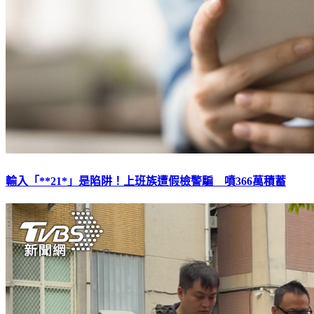
輸入「**21*」是陷阱！上班族遭假檢警騙 噴366萬積蓄