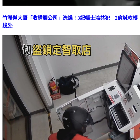
竹聯幫大哥「收購爛公司」洗錢！3記帳士淪共犯 2億贓款轉
境外