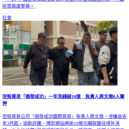
民眾高度警覺。
社會
空殼貿易「順發成功」一年洗錢破10億 負責人周文傑8人聲
押
空殼貿易公司「順發成功國際貿易」負責人周文傑，涉嫌自去
年3月起，協助詐團、博弈網站將逾10億元贓款匯往境外洗