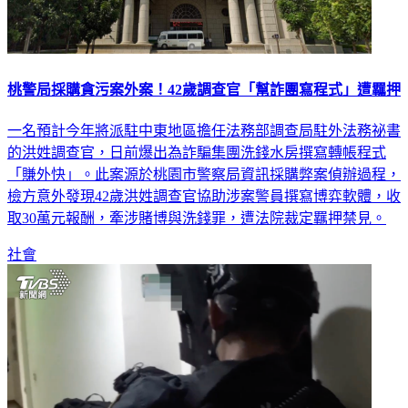
桃警局採購貪污案外案！42歲調查官「幫詐團寫程式」遭羈押
一名預計今年將派駐中東地區擔任法務部調查局駐外法務祕書
的洪姓調查官，日前爆出為詐騙集團洗錢水房撰寫轉帳程式
「賺外快」。此案源於桃園市警察局資訊採購弊案偵辦過程，
檢方意外發現42歲洪姓調查官協助涉案警員撰寫博弈軟體，收
取30萬元報酬，牽涉賭博與洗錢罪，遭法院裁定羈押禁見。
社會