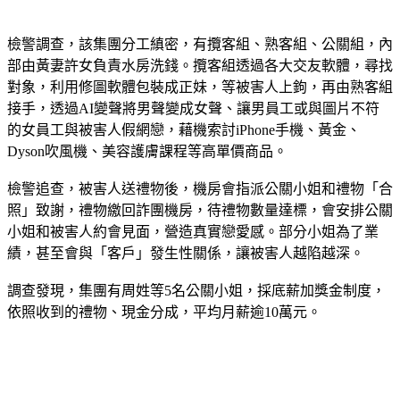
檢警調查，該集團分工縝密，有攬客組、熟客組、公關組，內
部由黃妻許女負責水房洗錢。攬客組透過各大交友軟體，尋找
對象，利用修圖軟體包裝成正妹，等被害人上鉤，再由熟客組
接手，透過AI變聲將男聲變成女聲、讓男員工或與圖片不符
的女員工與被害人假網戀，藉機索討iPhone手機、黃金、
Dyson吹風機、美容護膚課程等高單價商品。
檢警追查，被害人送禮物後，機房會指派公關小姐和禮物「合
照」致謝，禮物繳回詐團機房，待禮物數量達標，會安排公關
小姐和被害人約會見面，營造真實戀愛感。部分小姐為了業
績，甚至會與「客戶」發生性關係，讓被害人越陷越深。
調查發現，集團有周姓等5名公關小姐，採底薪加獎金制度，
依照收到的禮物、現金分成，平均月薪逾10萬元。