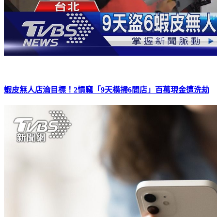
蝦皮無人店淪目標！2慣竊「9天橫掃6間店」百萬現金遭洗劫