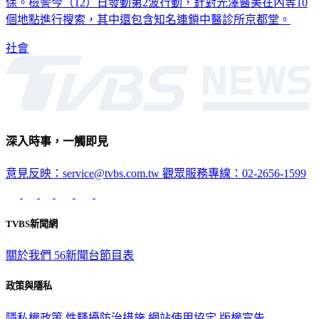
保。檢警今（12）日發動第2波行動，針對光澤醫美在內等10
個地點進行搜索，其中還包含知名連鎖中醫診所京都堂。
社會
深入時事，一觸即見
意見反映：service@tvbs.com.tw
觀眾服務專線：02-2656-1599
TVBS新聞網
關於我們
56新聞台節目表
政策與隱私
隱私權政策
性騷擾防治措施
網站使用協定
版權宣告