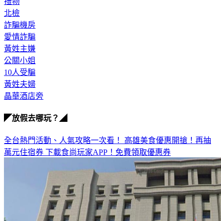
禮物
北檢
詐騙機房
愛情詐騙
黃姓主嫌
公關小姐
10人受騙
黃姓夫婦
晶華酒店旁
◤放假去哪玩？◢
全台熱門活動、人氣攻略一次看！
高雄美食優惠開搶！再抽
萬元住宿券
下載食尚玩家APP！免費領取優惠券