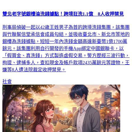
雙北老字號銀樓淪洗錢據點！跨境狂洗1.1億 8人收押禁見
刑事局偵破一起以42歲王姓男子為首的跨境洗錢集團，該集團
與竹聯幫信堂承信會成員勾結，並吸收臺北市、新北市等地的
銀樓為洗錢據點，短短一年內洗錢金額高達新臺幣1億1700萬
餘元。該集團利用自行開發的手機App綁定中國銀聯卡，以
「假買金、真洗錢」方式製造虛假交易。警方歷經三波行動，
拘提、逮捕多人，查扣現金及帳戶款項2435萬餘元等證物，王
嫌等8人遭法院裁定收押禁見。
社會