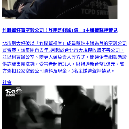
竹聯幫狂買空殼公司！詐團洗錢逾1億 3主嫌遭聲押禁見
北市刑大偵破以「竹聯幫禮堂」成員蘇姓主嫌為首的空殼公司
買賣案，該集團自去年5月起於台北市大規模收購不善公司，
並以租賃辦公室、變更人頭負責人等方式，開通企業網銀憑證
供詐騙集團洗錢，受害者超過31人，財損逾新台幣1億元。警
方查扣12家空殼公司資料及現金，3名主嫌遭聲押禁見。
社會