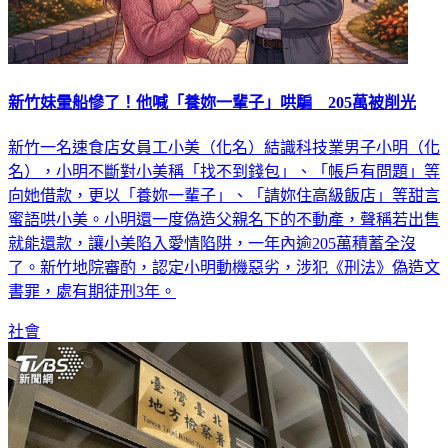
新竹妹暈船慘了！他喊「養妳一輩子」哄騙 205萬被削光
新竹一名速食店女員工小美（化名）結識科技業男子小明（化
名），小明不斷對小美稱「找不到錢包」、「帳戶有問題」等
向她借款，更以「養妳一輩子」、「請妳住高級飯店」等甜言
蜜語哄小美。小明還一度偽造父親名下的不動產，聲稱若出售
就能還款，讓小美陷入愛情陷阱，一年內逾205萬積蓄全沒
了。新竹地院審酌，認定小明動機惡劣，涉犯《刑法》偽造文
書罪，處有期徒刑3年。
社會