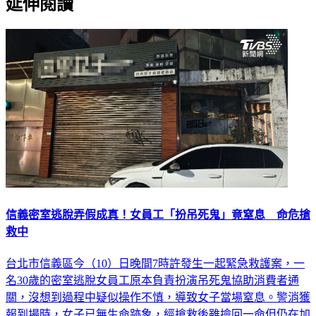
延伸閱讀
信義密室逃脫弄假成真！女員工「扮吊死鬼」竟窒息 命危搶
救中
台北市信義區今（10）日晚間7時許發生一起緊急救護案，一
名30歲的密室逃脫女員工原本負責扮演吊死鬼協助消費者通
關，沒想到過程中疑似操作不慎，導致女子當場窒息。警消獲