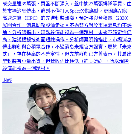
面板大廠群創（3481）今（11）日股價飆漲停鎖32.3元，盤中
成交量達39萬張，買盤不斷湧入，盤中逾27萬張排隊等買。由
於市場消息傳出，群創不僅打入SpaceX供應鏈，更因應AI與
高速運算（HPC）的先進封裝熱潮，預計將與台積電（2330）
展開合作，消息助攻股價走揚。不過雙方對於市場消息均不評
論。分析師指出，現階段僅能視為一個題材，未來不確定性仍
高，建議根據技術面短線操作。分析師蔡明翰指出，市場消息
傳出群創與台積電合作，不過消息未經官方證實，屬於「未來
式」，存在極高的不確定性，但先前群創官方曾表示，其扇出
型封裝有小量出貨，但營收佔比極低（約 1-2%），所以現階
段僅能視為一個題材。
財經