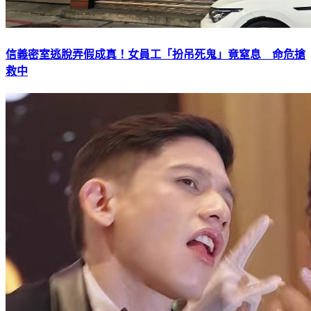
信義密室逃脫弄假成真！女員工「扮吊死鬼」竟窒息 命危搶
救中