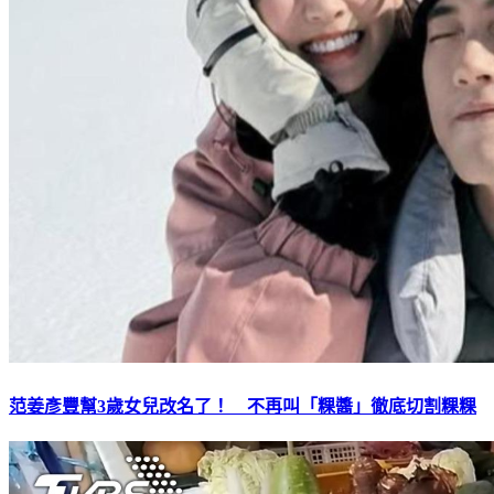
范姜彥豐幫3歲女兒改名了！ 不再叫「粿醬」徹底切割粿粿