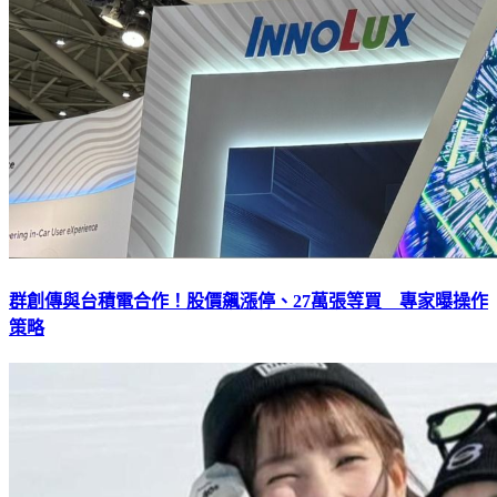
群創傳與台積電合作！股價飆漲停、27萬張等買 專家曝操作
策略