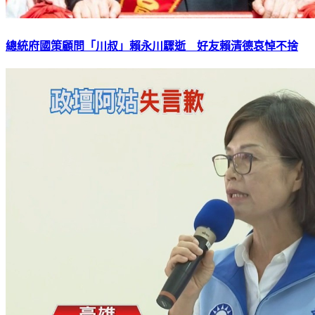
總統府國策顧問「川叔」賴永川驟逝 好友賴清德哀悼不捨