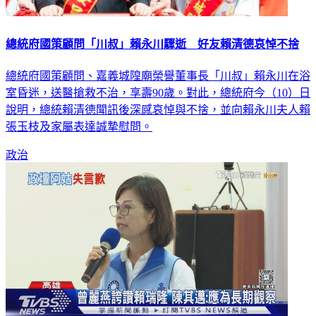
總統府國策顧問「川叔」賴永川驟逝 好友賴清德哀悼不捨
總統府國策顧問、嘉義城隍廟榮譽董事長「川叔」賴永川在浴
室昏迷，送醫搶救不治，享壽90歲。對此，總統府今（10）日
說明，總統賴清德聞訊後深感哀悼與不捨，並向賴永川夫人賴
張玉枝及家屬表達誠摯慰問。
政治