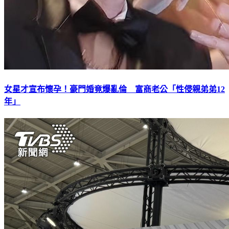
女星才宣布懷孕！豪門婚竟爆亂倫 富商老公「性侵親弟弟12
年」