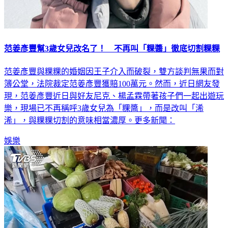
范姜彥豐幫3歲女兒改名了！ 不再叫「粿醬」徹底切割粿粿
范姜彥豐與粿粿的婚姻因王子介入而破裂，雙方談判無果而對
簿公堂，法院裁定范姜彥豐獲賠100萬元。然而，近日網友發
現，范姜彥豐近日與好友尼克、楊孟霖帶著孩子們一起出遊玩
樂，現場已不再稱呼3歲女兒為「粿醬」，而是改叫「浠
浠」，與粿粿切割的意味相當濃厚。更多新聞：
娛樂