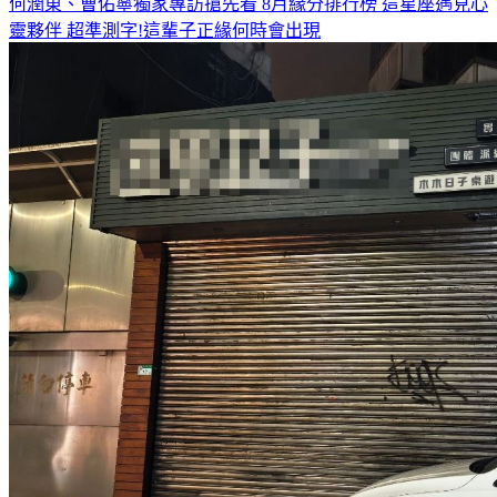
何潤東、曹佑寧獨家專訪搶先看
8月緣分排行榜 這星座遇見心
靈夥伴
超準測字!這輩子正緣何時會出現