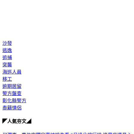
沙發
逃逸
追捕
突襲
海巡人員
移工
逾期居留
警方盤查
彰化縣警方
泰籍情侶
◤人氣夯文◢