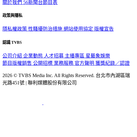
關於我們
56新聞台節目表
政策與隱私
隱私權政策
性騷擾防治措施
網站使用協定
版權宣告
認識 TVBS
公司介紹
企業動態
人才招募
主播專區
星藝象娛樂
節目版權銷售
公開招標
業務服務
官方聲明
獲獎紀錄／認證
2026 © TVBS Media Inc. All Rights Reserved. 台北市內湖區瑞
光路451號 | 聯利媒體股份有限公司