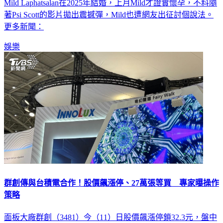
成年開始遭哥哥Pai Sunit Scott性侵多年，Pai Sunit Scott跟女星
Mild Laphatsalan在2025年結婚，上月Mild才證實懷孕，不料隨
著Psi Scott的影片拋出震撼彈，Mild也遭網友出征討個說法。
更多新聞：
娛樂
群創傳與台積電合作！股價飆漲停、27萬張等買 專家曝操作
策略