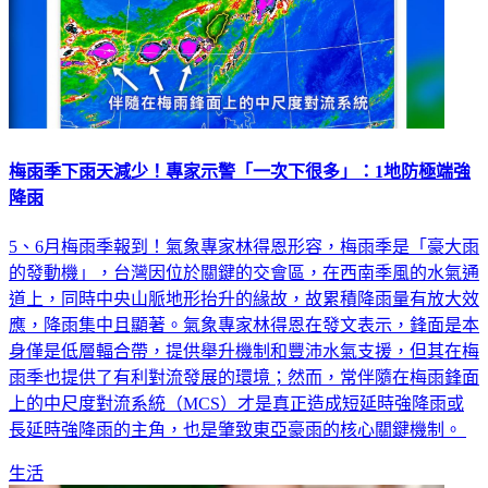
梅雨季下雨天減少！專家示警「一次下很多」：1地防極端強
降雨
5、6月梅雨季報到！氣象專家林得恩形容，梅雨季是「豪大雨
的發動機」，台灣因位於關鍵的交會區，在西南季風的水氣通
道上，同時中央山脈地形抬升的緣故，故累積降雨量有放大效
應，降雨集中且顯著。氣象專家林得恩在發文表示，鋒面是本
身僅是低層輻合帶，提供舉升機制和豐沛水氣支援，但其在梅
雨季也提供了有利對流發展的環境；然而，常伴隨在梅雨鋒面
上的中尺度對流系統（MCS）才是真正造成短延時強降雨或
長延時強降雨的主角，也是肇致東亞豪雨的核心關鍵機制。