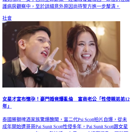
報到場時，女子已無生命跡象，經搶救後雖撿回一命但仍在加
護病房觀察中，至於詳細意外原因尚待警方進一步釐清。
社會
女星才宣布懷孕！豪門婚竟爆亂倫 富商老公「性侵親弟弟12
年」
泰國勝獅啤酒家族驚爆醜聞，富二代Psi Scott拍片自爆，從未