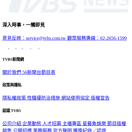
深入時事，一觸即見
意見反映：service@tvbs.com.tw
觀眾服務專線：02-2656-1599
TVBS新聞網
關於我們
56新聞台節目表
政策與隱私
隱私權政策
性騷擾防治措施
網站使用協定
版權宣告
認識 TVBS
公司介紹
企業動態
人才招募
主播專區
星藝象娛樂
節目版權