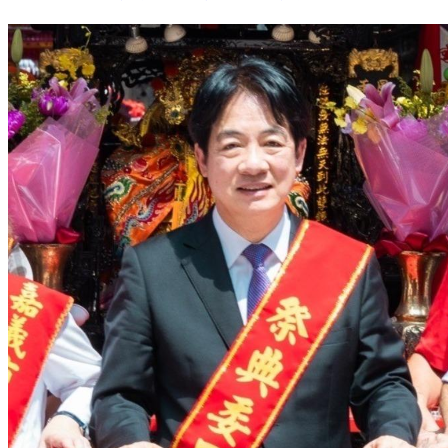
癌症大突破！「這蔬菜」超抗癌 打擊腫瘤生長