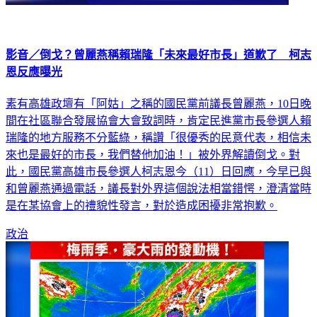
影音／倒戈？曾麗燕稱賴瑞隆「未來最好市長」道歉了 柯志
恩反應曝光
素有高雄政壇有「阿姑」之稱的國民黨前議長曾麗燕，10日晚
間在社區聯合發展協會大會致詞時，肯定民進黨市長參選人賴
瑞隆的地方服務不分藍綠，稱讚「很優秀的民意代表，相信未
來也是最好的市長，我們替他加油！」被外界解讀倒戈。對
此，國民黨高雄市長參選人柯志恩今（11）日回應，今早已與
和曾麗燕通過電話，議長對外界這個說法相當錯愕，澄清當時
是在某協會上的禮貌性發言，對於造成困擾非常抱歉。
政治