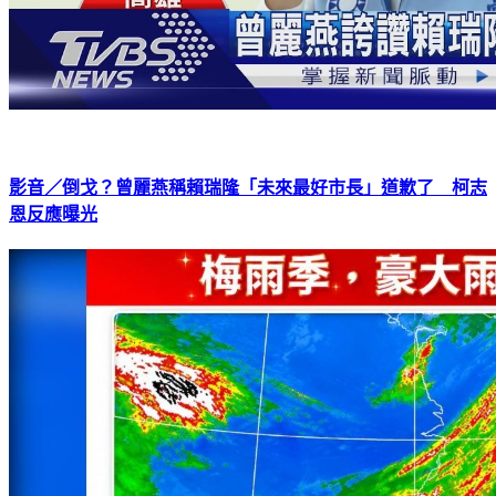
影音／倒戈？曾麗燕稱賴瑞隆「未來最好市長」道歉了 柯志
恩反應曝光