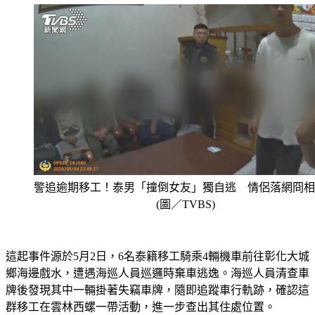
警追逾期移工！泰男「撞倒女友」獨自逃 情侶落網冏相
(圖／TVBS)
這起事件源於5月2日，6名泰籍移工騎乘4輛機車前往彰化大城
鄉海邊戲水，遭遇海巡人員巡邏時棄車逃逸。海巡人員清查車
牌後發現其中一輛掛著失竊車牌，隨即追蹤車行軌跡，確認這