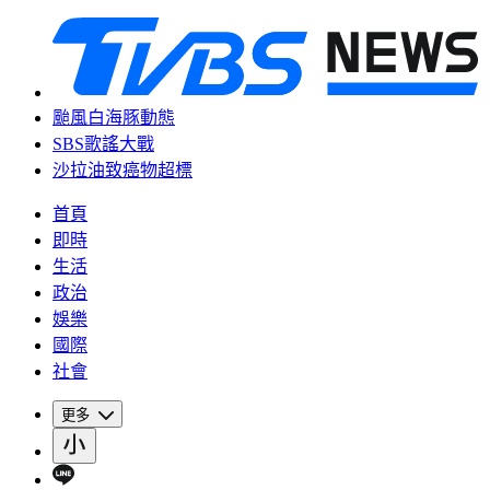
颱風白海豚動態
SBS歌謠大戰
沙拉油致癌物超標
首頁
即時
生活
政治
娛樂
國際
社會
更多