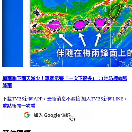
梅雨季下雨天減少！專家示警「一次下很多」：1地防極端強
降雨
下載TVBS新聞APP，最新消息不漏接
加入TVBS新聞LINE，
重點新聞一次看