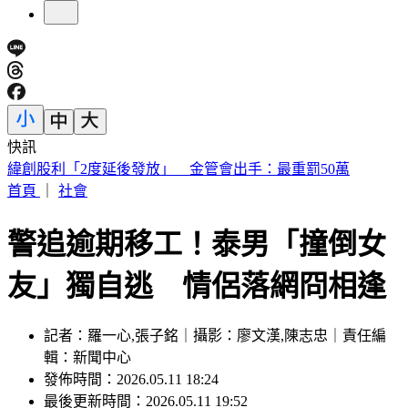
快訊
傅子純「穿病人服回家」生前暖舉惹鼻酸 愛妻心碎：我想你
了
首頁
｜
社會
警追逾期移工！泰男「撞倒女
友」獨自逃 情侶落網冏相逢
記者：羅一心,張子銘｜攝影：廖文漢,陳志忠｜責任編
輯：新聞中心
發佈時間：2026.05.11 18:24