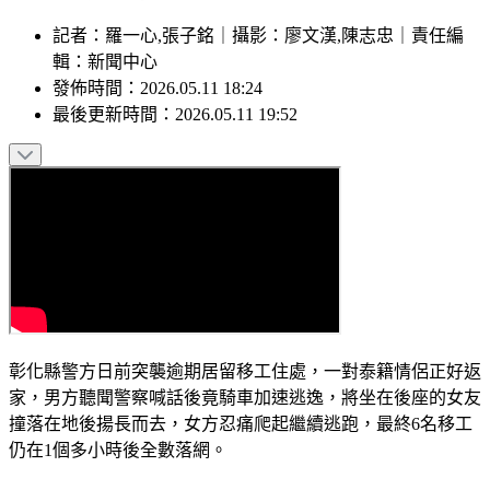
最後更新時間：2026.05.11 19:52
記者
：
羅一心,張子銘
｜
攝影
：
廖文漢,陳志忠
｜
責任編
輯
：
新聞中心
發佈時間：
2026.05.11 18:24
最後更新時間：
2026.05.11 19:52
彰化縣警方日前突襲逾期居留移工住處，一對泰籍情侶正好返
家，男方聽聞警察喊話後竟騎車加速逃逸，將坐在後座的女友
撞落在地後揚長而去，女方忍痛爬起繼續逃跑，最終6名移工
仍在1個多小時後全數落網。