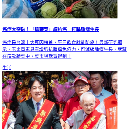
癌症大突破！「這蔬菜」超抗癌 打擊腫瘤生長
癌症是台灣十大死因榜首，平日飲食就能防癌！最新研究顯
示，玉米黃素具有增強抗腫瘤免疫力，可減緩腫瘤生長，就藏
在這款蔬菜中，菜市場就買得到！
生活