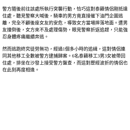
群移工在雲林西螺一帶活動，進一步查出其住處位置。
警方隨後前往該處所執行突襲行動，恰巧這對泰籍情侶剛抵達
住處，聽見警察大喊後，騎車的男方竟直接催下油門企圖逃
離，完全不顧後座女友的安危，導致女方當場摔落地面。遭男
友撞倒後，女方來不及處理傷勢，眼見警察折返追趕，只能強
忍身體疼痛繼續奔逃。
然而逃跑終究徒勞無功，經過1個多小時的追緝，這對情侶連
同其他移工全數被警方逮捕歸案。6名泰籍移工3男3女被帶回
住處，排坐在沙發上接受警方盤查，而這對歷經波折的情侶也
在此刻再度相逢。