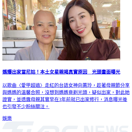
媽爆出家當尼姑！本土女星親揭真實原因 光頭畫面曝光
以歌曲〈愛甲超過〉走紅的台語女神向蕙玲，趁著母親節分享
與媽媽的溫馨合照，沒想到媽媽竟剃光頭，疑似出家，對此她
證實，並透露母親其實早在3年前就已出家修行，消息曝光後
也引發不少粉絲關注。
娛樂