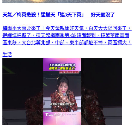
天氣／梅雨急殺！猛變天「連3天下雨」 好天氣沒了
梅雨季大雨要來了！今天母親節好天氣，白天大太陽回來了，
得謹慎把握了，這天起梅雨季第3波鋒面報到，接著華南雲雨
區東移，大台北等北部、中部、東半部都逃不掉，雨區擴大！
生活