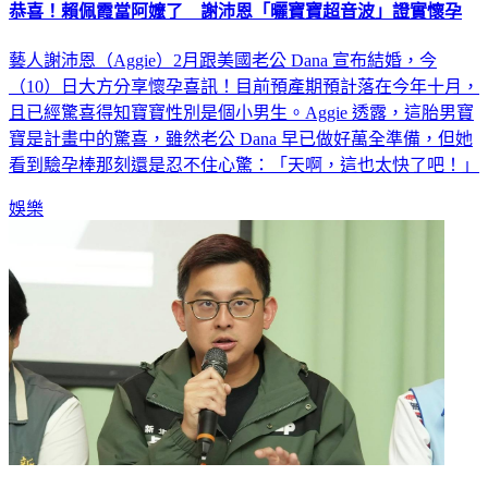
恭喜！賴佩霞當阿嬤了 謝沛恩「曬寶寶超音波」證實懷孕
藝人謝沛恩（Aggie）2月跟美國老公 Dana 宣布結婚，今
（10）日大方分享懷孕喜訊！目前預產期預計落在今年十月，
且已經驚喜得知寶寶性別是個小男生。Aggie 透露，這胎男寶
寶是計畫中的驚喜，雖然老公 Dana 早已做好萬全準備，但她
看到驗孕棒那刻還是忍不住心驚：「天啊，這也太快了吧！」
娛樂