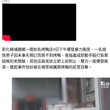
彰化縣埔鹽鄉一間知名烤鴨店9日下午爆發暴力衝突，一名胡
姓男子因未事先預訂而買不到烤鴨，竟惱羞成怒動手毆打負責
結帳的老闆娘，其他店員見狀立即上前制止，雙方一度爆發衝
突，整起事件恰好被在場等候購買烤鴨的民眾目擊。