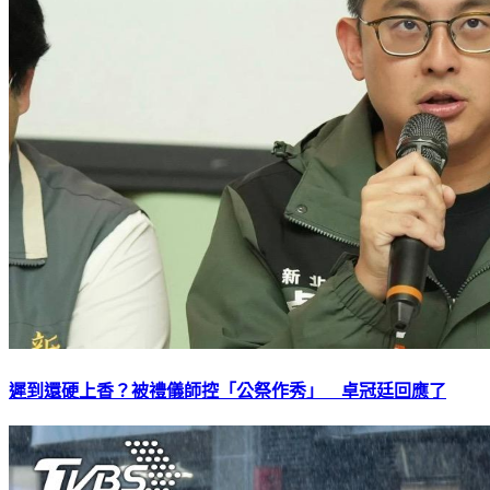
遲到還硬上香？被禮儀師控「公祭作秀」 卓冠廷回應了