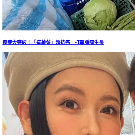
癌症大突破！「這蔬菜」超抗癌 打擊腫瘤生長