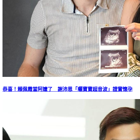
恭喜！賴佩霞當阿嬤了 謝沛恩「曬寶寶超音波」證實懷孕