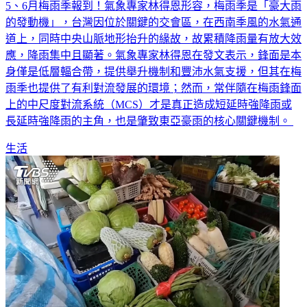
5、6月梅雨季報到！氣象專家林得恩形容，梅雨季是「豪大雨
的發動機」，台灣因位於關鍵的交會區，在西南季風的水氣通
道上，同時中央山脈地形抬升的緣故，故累積降雨量有放大效
應，降雨集中且顯著。氣象專家林得恩在發文表示，鋒面是本
身僅是低層輻合帶，提供舉升機制和豐沛水氣支援，但其在梅
雨季也提供了有利對流發展的環境；然而，常伴隨在梅雨鋒面
上的中尺度對流系統（MCS）才是真正造成短延時強降雨或
長延時強降雨的主角，也是肇致東亞豪雨的核心關鍵機制。
生活