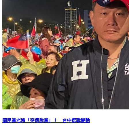
國民黨老將「突傳脫黨」！ 台中選戰變動