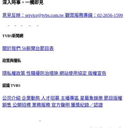
深入時事，一觸即見
意見反映：service@tvbs.com.tw
觀眾服務專線：02-2656-1599
TVBS新聞網
關於我們
56新聞台節目表
政策與隱私
隱私權政策
性騷擾防治措施
網站使用協定
版權宣告
認識 TVBS
公司介紹
企業動態
人才招募
主播專區
星藝象娛樂
節目版權
銷售
公開招標
業務服務
官方聲明
獲獎紀錄／認證