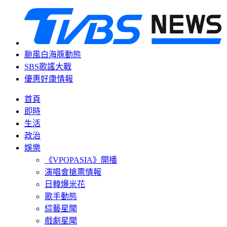
颱風白海豚動態
SBS歌謠大戰
優惠好康情報
首頁
即時
生活
政治
娛樂
《VPOPASIA》開播
演唱會搶票情報
日韓爆米花
歌手動態
綜藝星聞
戲劇星聞