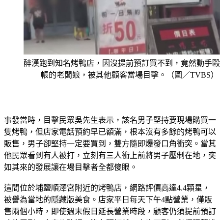
醉漢跑到知名烤鴨店，因沒提前預訂買不到，竟然動手毆
帳的老闆娘，被其他顧客當場目擊。（圖／TVBS）
事發當時，目擊民眾吳先生表示，該名男子堅持要現場購買一
隻烤鴨，但店家電話預約早已額滿，根本沒有多餘的烤鴨可以
販售，男子卻堅持一定要買到，雙方隨即爆發口角衝突。當其
他民眾看到有人被打，立刻有三人衝上前將男子壓制在地，突
如其來的發展讓在場目擊者全都傻眼。
這間位於埔鹽順澤宮附近的烤鴨店，網路評價高達4.4顆星，
被譽為當地的隱藏版美食。店家平日每天下午4點營業，僅販
售兩個小時，即使週末假日延長營業時段，顧客仍須提前預訂