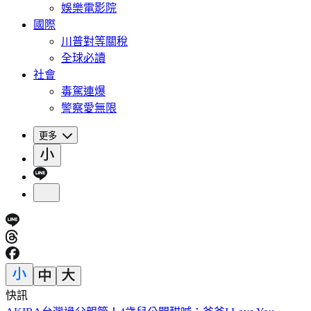
娛樂電影院
國際
川普對等關稅
全球必讀
社會
毒駕連爆
警察愛無限
更多
快訊