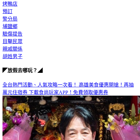
烤鴨店
預訂
警分局
埔鹽鄉
驗傷提告
目擊民眾
親戚關係
胡姓男子
◤放假去哪玩？◢
全台熱門活動、人氣攻略一次看！
高雄美食優惠開搶！再抽
萬元住宿券
下載食尚玩家APP！免費領取優惠券