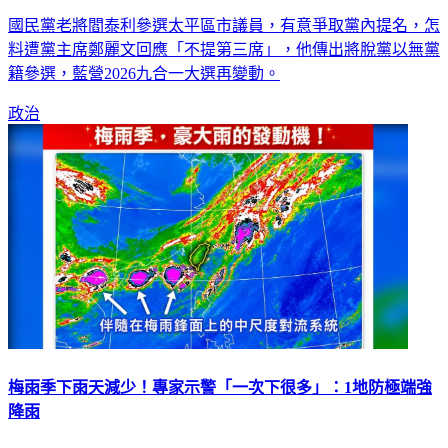
國民黨老將閻泰利參選太平區市議員，有意爭取黨內提名，怎
料遭黨主席鄭麗文回應「不提第三席」，他傳出將脫黨以無黨
籍參選，藍營2026九合一大選再變動。
政治
梅雨季下雨天減少！專家示警「一次下很多」：1地防極端強
降雨