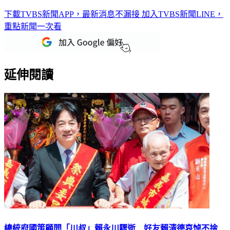
下載TVBS新聞APP，最新消息不漏接
加入TVBS新聞LINE，
重點新聞一次看
延伸閱讀
總統府國策顧問「川叔」賴永川驟逝 好友賴清德哀悼不捨