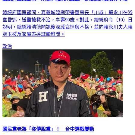
總統府國策顧問、嘉義城隍廟榮譽董事長「川叔」賴永川在浴
室昏迷，送醫搶救不治，享壽90歲。對此，總統府今（10）日
說明，總統賴清德聞訊後深感哀悼與不捨，並向賴永川夫人賴
張玉枝及家屬表達誠摯慰問。
政治
國民黨老將「突傳脫黨」！ 台中選戰變動