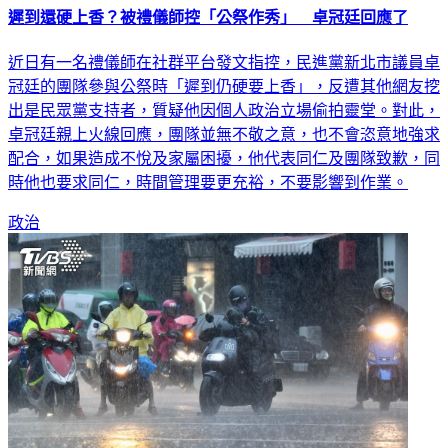
遲到還硬上香？被禮儀師控「公祭作秀」 卓冠廷回應了
近日有一名禮儀師在社群平台發文指控，民進黨新北市議員卓
冠廷的團隊參與公祭時「遲到仍硬要上香」，反遭其他網友挖
出是民眾黨支持者，質疑他因個人政治立場偷拍靈堂。對此，
卓冠廷親上火線回應，團隊並無不敬之意，也不會恣意地強求
配合，如果造成不悅及家屬困擾，他代表同仁及團隊致歉，同
時他也要求同仁，時間管理要更充裕，不要影響到作業。
政治