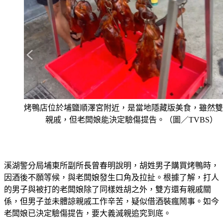
烤鴨店位於埔鹽順澤宮附近，是當地隱藏版美食，雖然雙
親戚，但老闆娘能決定驗傷提告。（圖／TVBS）
溪湖警分局埔東所副所長曾春明說明，胡姓男子購買烤鴨時，
因酒後不願等候，與老闆娘發生口角及拉扯。根據了解，打人
的男子與被打的老闆娘除了同樣姓胡之外，雙方還有親戚關
係，但男子並未體諒親戚工作辛苦，疑似借酒裝瘋鬧事。如今
老闆娘已決定驗傷提告，要大義滅親追究到底。