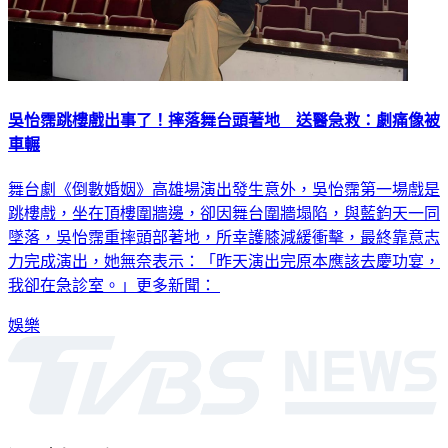
吳怡霈跳樓戲出事了！摔落舞台頭著地 送醫急救：劇痛像被
車輾
舞台劇《倒數婚姻》高雄場演出發生意外，吳怡霈第一場戲是
跳樓戲，坐在頂樓圍牆邊，卻因舞台圍牆塌陷，與藍鈞天一同
墜落，吳怡霈重摔頭部著地，所幸護膝減緩衝擊，最終靠意志
力完成演出，她無奈表示：「昨天演出完原本應該去慶功宴，
我卻在急診室。」更多新聞：
娛樂