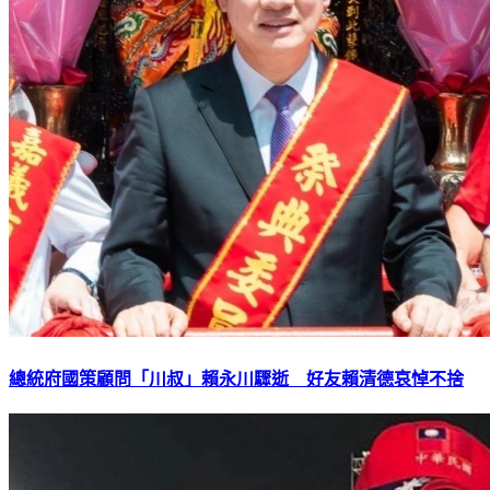
總統府國策顧問「川叔」賴永川驟逝 好友賴清德哀悼不捨