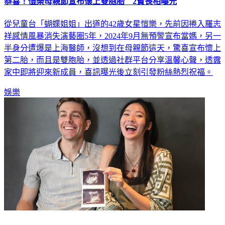
恭喜！愷樂母親節宣布懷上雙胞胎 2寶長相曝光
從兒童台「蝴蝶姐姐」出道的42歲女星愷樂，先前因捲入羅志
祥感情風暴消失演藝圈5年，2024年9月無預警宣布當媽，另一
半身分遭爆是上海醫師，沒想到在母親節這天，驚喜宣布懷上
第二胎，而且是雙胞胎，並透過社群平台分享溫馨心聲，透露
家中即將迎來新成員，喜訊曝光後立刻引發粉絲熱烈祝福。
娛樂