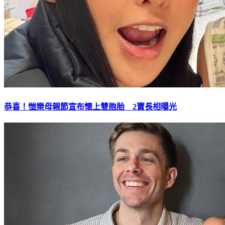
恭喜！愷樂母親節宣布懷上雙胞胎 2寶長相曝光