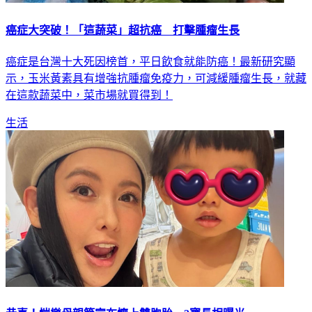
癌症大突破！「這蔬菜」超抗癌 打擊腫瘤生長
癌症是台灣十大死因榜首，平日飲食就能防癌！最新研究顯
示，玉米黃素具有增強抗腫瘤免疫力，可減緩腫瘤生長，就藏
在這款蔬菜中，菜市場就買得到！
生活