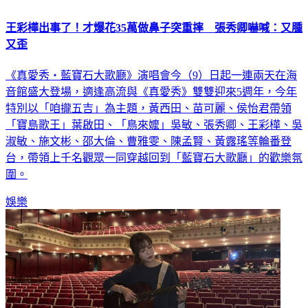
王彩樺出事了！才爆花35萬做鼻子突重摔 張秀卿嚇喊：又腫
又歪
《真愛秀・藍寶石大歌廳》演唱會今（9）日起一連兩天在海
音館盛大登場，適逢高流與《真愛秀》雙雙迎來5週年，今年
特別以「咱攏五吉」為主題，黃西田、苗可麗、侯怡君帶領
「寶島歌王」葉啟田、「鳥來嬤」吳敏、張秀卿、王彩樺、吳
淑敏、施文彬、邵大倫、曹雅雯、陳孟賢、黃露瑤等輪番登
台，帶領上千名觀眾一同穿越回到「藍寶石大歌廳」的歡樂氛
圍。
娛樂