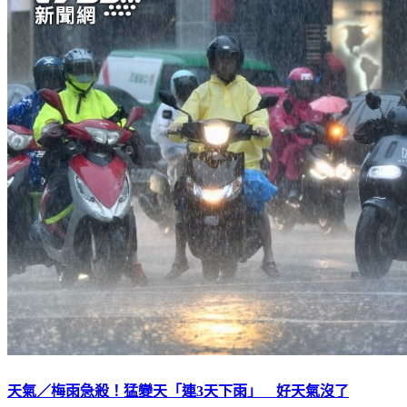
天氣／梅雨急殺！猛變天「連3天下雨」 好天氣沒了