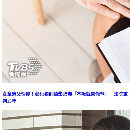
女童遭父性侵！彰化狼師錄影恐嚇「不吸就告你爸」 法院重
判15年