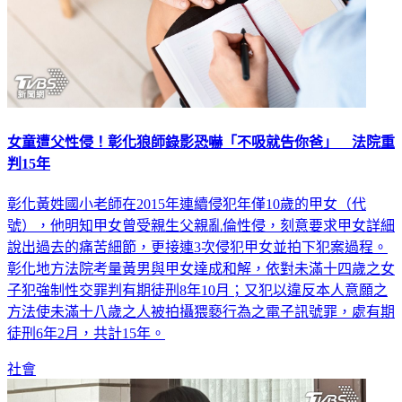
女童遭父性侵！彰化狼師錄影恐嚇「不吸就告你爸」 法院重
判15年
彰化黃姓國小老師在2015年連續侵犯年僅10歲的甲女（代
號），他明知甲女曾受親生父親亂倫性侵，刻意要求甲女詳細
說出過去的痛苦細節，更接連3次侵犯甲女並拍下犯案過程。
彰化地方法院考量黃男與甲女達成和解，依對未滿十四歲之女
子犯強制性交罪判有期徒刑8年10月；又犯以違反本人意願之
方法使未滿十八歲之人被拍攝猥褻行為之電子訊號罪，處有期
徒刑6年2月，共計15年。
社會