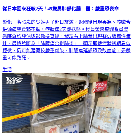
從日本回來狂咳2天！45歲男肺部化膿 醫：嚴重恐喪命
彰化一名45歲的吳姓男子赴日旅遊，返國後出現畏寒、咳嗽合
併頭痛與食慾不振，症狀僅2天即送醫。經員榮醫療體系員榮
醫院急診評估與影像檢查後，發現右上肺葉出現疑似膿瘍性病
灶，最終診斷為「肺膿瘍合併肺炎」，顯示即使症狀初期看似
輕微，仍可能潛藏較嚴重感染，肺膿瘍延誤恐致敗血症，最嚴
重可能致死。
生活