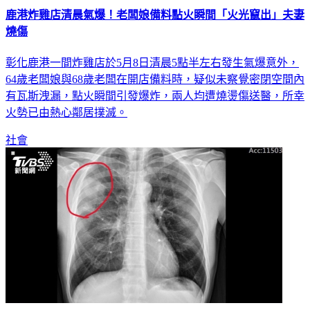
鹿港炸雞店清晨氣爆！老闆娘備料點火瞬間「火光竄出」夫妻
燒傷
彰化鹿港一間炸雞店於5月8日清晨5點半左右發生氣爆意外，
64歲老闆娘與68歲老闆在開店備料時，疑似未察覺密閉空間內
有瓦斯洩漏，點火瞬間引發爆炸，兩人均遭燒燙傷送醫，所幸
火勢已由熱心鄰居撲滅。
社會