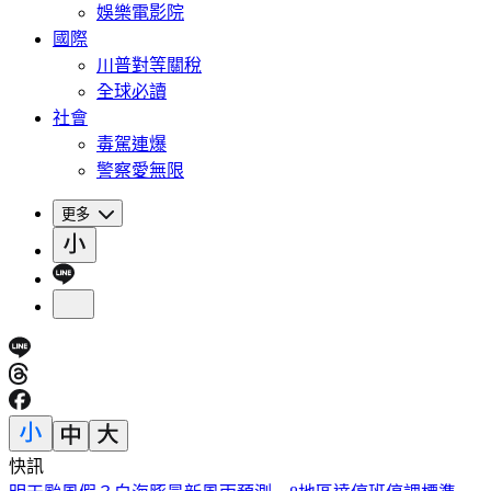
娛樂電影院
國際
川普對等關稅
全球必讀
社會
毒駕連爆
警察愛無限
更多
快訊