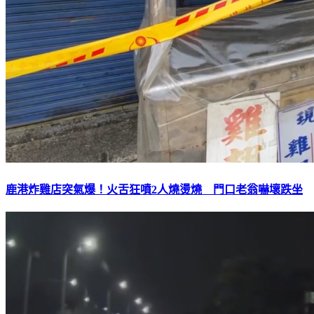
鹿港炸雞店突氣爆！火舌狂噴2人燒燙燒 門口老翁嚇壞跌坐