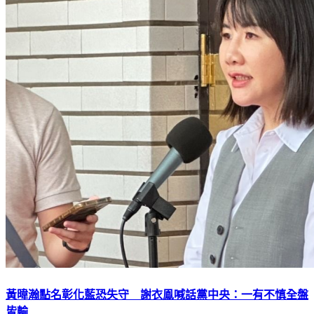
黃暐瀚點名彰化藍恐失守 謝衣鳯喊話黨中央：一有不慎全盤