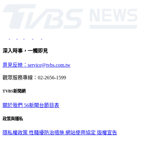
光路451號 | 聯利媒體股份有限公司
深入時事，一觸即見
意見反映：service@tvbs.com.tw
觀眾服務專線：02-2656-1599
TVBS新聞網
關於我們
56新聞台節目表
政策與隱私
隱私權政策
性騷擾防治措施
網站使用協定
版權宣告