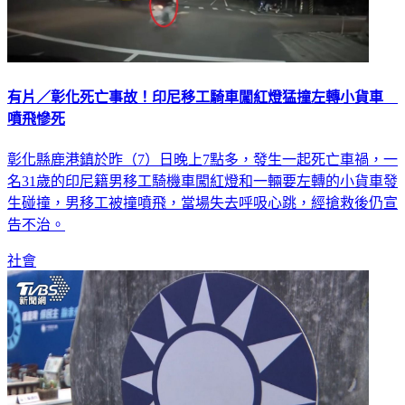
有片／彰化死亡事故！印尼移工騎車闖紅燈猛撞左轉小貨車
噴飛慘死
彰化縣鹿港鎮於昨（7）日晚上7點多，發生一起死亡車禍，一
名31歲的印尼籍男移工騎機車闖紅燈和一輛要左轉的小貨車發
生碰撞，男移工被撞噴飛，當場失去呼吸心跳，經搶救後仍宣
告不治。
社會