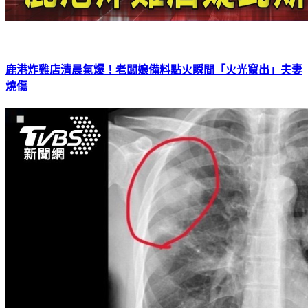
鹿港炸雞店清晨氣爆！老闆娘備料點火瞬間「火光竄出」夫妻
燒傷