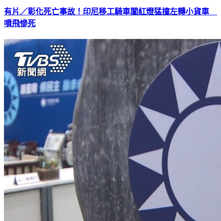
有片／彰化死亡事故！印尼移工騎車闖紅燈猛撞左轉小貨車
噴飛慘死