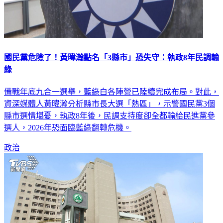
國民黨危險了！黃暐瀚點名「3縣市」恐失守：執政8年民調輸
綠
備戰年底九合一選舉，藍綠白各陣營已陸續完成布局。對此，
資深媒體人黃暐瀚分析縣市長大選「熱區」，示警國民黨3個
縣市選情堪憂，執政8年後，民調支持度卻全都輸給民進黨參
選人，2026年恐面臨藍綠翻轉危機。
政治