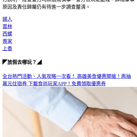
方說明，經查雙方均無酒駕情事，警方依規定處理，詳細肇事
原因及責任歸屬仍有待進一步調查釐清。
婦人
雲林
西螺
喪家
上香
◤放假去哪玩？◢
全台熱門活動、人氣攻略一次看！
高雄美食優惠開搶！再抽
萬元住宿券
下載食尚玩家APP！免費領取優惠券