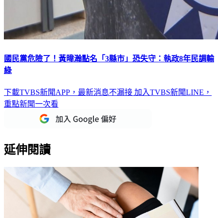
國民黨危險了！黃暐瀚點名「3縣市」恐失守：執政8年民調輸
綠
下載TVBS新聞APP，最新消息不漏接
加入TVBS新聞LINE，
重點新聞一次看
延伸閱讀