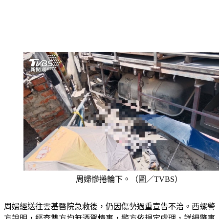
周婦慘捲輪下。（圖／TVBS）
周婦經送往雲基醫院急救後，仍因傷勢過重宣告不治。西螺警