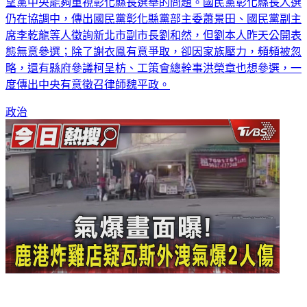
棋，那當然基層非常緊張，現在只要不慎有可能全盤皆輸，希
望黨中央能夠重視彰化縣長選舉的問題。國民黨彰化縣長人選
仍在協調中，傳出國民黨彰化縣黨部主委蕭景田、國民黨副主
席李乾龍等人徵詢新北市副市長劉和然，但劉本人昨天公開表
態無意參選；除了謝衣鳯有意爭取，卻因家族壓力，頻頻被忽
略，還有縣府參議柯呈枋、工策會總幹事洪榮章也想參選，一
度傳出中央有意徵召律師魏平政。
政治