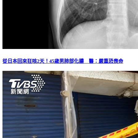
從日本回來狂咳2天！45歲男肺部化膿 醫：嚴重恐喪命