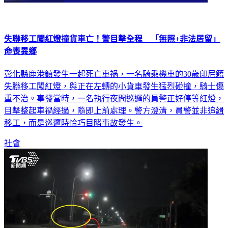
失聯移工闖紅燈撞貨車亡！警目擊全程 「無照+非法居留」
命喪異鄉
彰化縣鹿港鎮發生一起死亡車禍，一名騎乘機車的30歲印尼籍
失聯移工闖紅燈，與正在左轉的小貨車發生猛烈碰撞，騎士傷
重不治。事發當時，一名執行夜間巡邏的員警正好停等紅燈，
目擊整起車禍經過，隨即上前處理。警方澄清，員警並非追緝
移工，而是巡邏時恰巧目睹事故發生。
社會