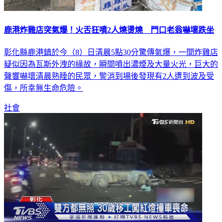
鹿港炸雞店突氣爆！火舌狂噴2人燒燙燒 門口老翁嚇壞跌坐
彰化縣鹿港鎮於今（8）日清晨5點30分驚傳氣爆，一間炸雞店
疑似因為瓦斯外洩的緣故，瞬間噴出濃煙及大量火光，巨大的
聲響嚇壞清晨熟睡的民眾，警消到場後發現有2人遭到波及受
傷，所幸無生命危險。
社會