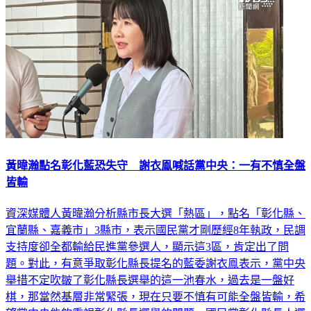
黃暐瀚點名彰化藍恐失守 謝衣鳯喊話黨中央：一有不慎全盤
皆輸
資深媒體人黃暐瀚分析縣市長大選「熱區」，點名「彰化縣、
宜蘭縣、嘉義市」3縣市，表示國民黨才剛歷經8年執政，民調
支持度卻全都輸給民進黨參選人，顯示這3區，肯定出了問
題。對此，有意爭取彰化縣長提名的藍委謝衣鳯表示，黨中央
舉措不定吹皺了彰化縣長選舉的這一池春水，過去是一盤好