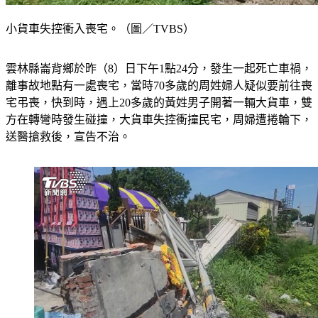
小貨車失控衝入喪宅。（圖／TVBS）
雲林縣崙背鄉於昨（8）日下午1點24分，發生一起死亡車禍，
離事故地點有一處喪宅，當時70多歲的周姓婦人疑似要前往喪
宅弔喪，快到時，遇上20多歲的黃姓男子開著一輛大貨車，雙
方在轉彎時發生碰撞，大貨車失控衝撞民宅，周婦遭捲輪下，
送醫搶救後，宣告不治。