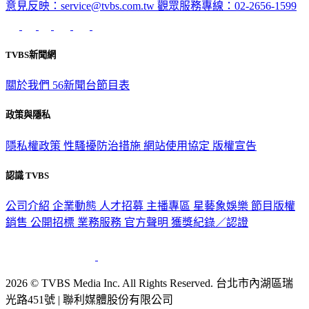
意見反映：service@tvbs.com.tw
觀眾服務專線：02-2656-1599
TVBS新聞網
關於我們
56新聞台節目表
政策與隱私
隱私權政策
性騷擾防治措施
網站使用協定
版權宣告
認識 TVBS
公司介紹
企業動態
人才招募
主播專區
星藝象娛樂
節目版權
銷售
公開招標
業務服務
官方聲明
獲獎紀錄／認證
2026 © TVBS Media Inc. All Rights Reserved. 台北市內湖區瑞