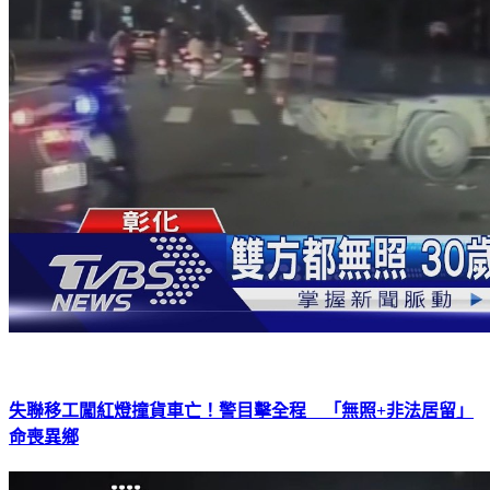
失聯移工闖紅燈撞貨車亡！警目擊全程 「無照+非法居留」
命喪異鄉