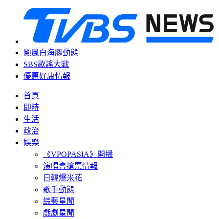
颱風白海豚動態
SBS歌謠大戰
優惠好康情報
首頁
即時
生活
政治
娛樂
《VPOPASIA》開播
演唱會搶票情報
日韓爆米花
歌手動態
綜藝星聞
戲劇星聞