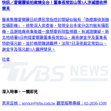
快訊／愛爾麗偷拍案燒全台！董事長常如山等3人涉滅證收押
禁見
醫美集團愛爾麗日前遭民眾指控診間疑似裝有「偽煙霧偵測器
型攝影機」，檢警深入追查後，發現全台多家分店均裝有攝影
機，且謝姓廠商事後還一度想要拆除監視器，有滅證嫌疑。新
北地檢署6日拘提愛爾麗董事長常如山、廠商謝金亨及董事長
特助張元齡，並於晚間聲請羈押，法院7日深夜裁定常如山、
謝金亨及張元齡3人羈押禁見。
社會
深入時事，一觸即見
意見反映：service@tvbs.com.tw
觀眾服務專線：02-2656-1599