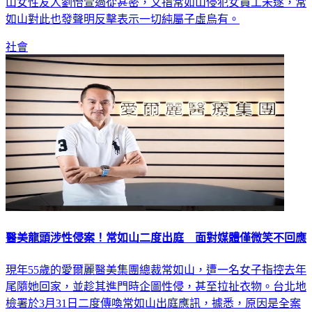
今（3）日遭媒體爆料「奪人小三」，與愛爾麗集團總裁常如
山女性友人劉怡萱過從甚密，又指常如山侵犯女員工未遂，常
如山對此也發聲明反擊表示一切純屬子虛烏有。
社會
醫美龍頭涉性侵案！常如山二度出庭 面對媒體僅微笑不回應
現年55歲的愛爾麗醫美集團總裁常如山，遭一名女子指控去年
尾隨她回家，並趁其進門時企圖性侵，甚至拉扯衣物。台北地