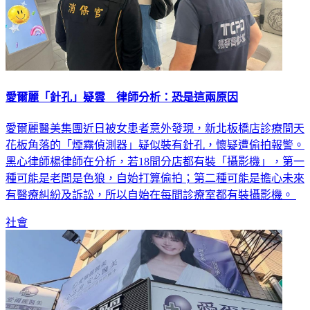
愛爾麗「針孔」疑雲 律師分析：恐是這兩原因
愛爾麗醫美集團近日被女患者意外發現，新北板橋店診療間天
花板角落的「煙霧偵測器」疑似裝有針孔，懷疑遭偷拍報警。
黑心律師楊律師在分析，若18間分店都有裝「攝影機」，第一
種可能是老闆是色狼，自始打算偷拍；第二種可能是擔心未來
有醫療糾紛及訴訟，所以自始在每間診療室都有裝攝影機。
社會