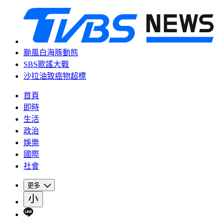
颱風白海豚動態
SBS歌謠大戰
沙拉油致癌物超標
首頁
即時
生活
政治
娛樂
國際
社會
更多