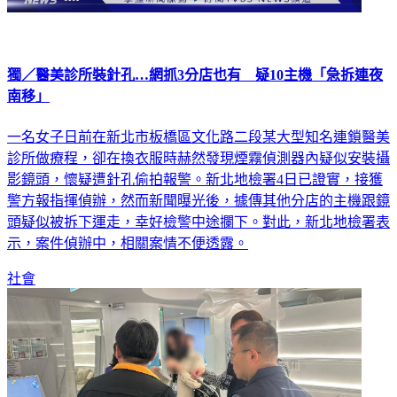
獨／醫美診所裝針孔…網抓3分店也有 疑10主機「急拆連夜
南移」
一名女子日前在新北市板橋區文化路二段某大型知名連鎖醫美
診所做療程，卻在換衣服時赫然發現煙霧偵測器內疑似安裝攝
影鏡頭，懷疑遭針孔偷拍報警。新北地檢署4日已證實，接獲
警方報指揮偵辦，然而新聞曝光後，據傳其他分店的主機跟鏡
頭疑似被拆下運走，幸好檢警中途攔下。對此，新北地檢署表
示，案件偵辦中，相關案情不便透露。
社會