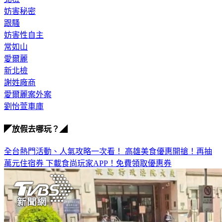
北檢
妨害秘密
跟騷
妨害性自主
常如山
愛爾麗
新北檢
謝姓廠商
愛爾麗案外案
劉怡萱車庫
◤放假去哪玩？◢
全台熱門活動、人氣攻略一次看！
高雄美食優惠開搶！再抽
萬元住宿券
下載食尚玩家APP！免費領取優惠券