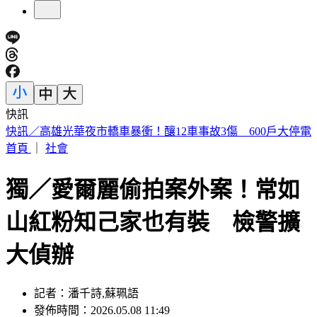
快訊
預告基本工資要漲了！賴清德喊話企業：有獲利替「員工加
薪」
首頁
｜
社會
獨／愛爾麗偷拍案外案！常如
山紅粉知己家也有裝 檢警擴
大偵辦
記者：潘千詩,蘇珮語