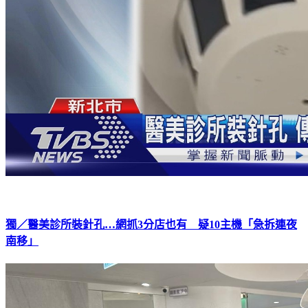
獨／醫美診所裝針孔…網抓3分店也有 疑10主機「急拆連夜
南移」