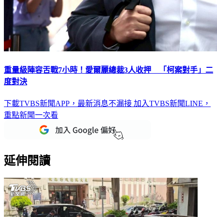
重量級陣容舌戰7小時！愛爾麗總裁3人收押 「柯案對手」二
度對決
下載TVBS新聞APP，最新消息不漏接
加入TVBS新聞LINE，
重點新聞一次看
延伸閱讀