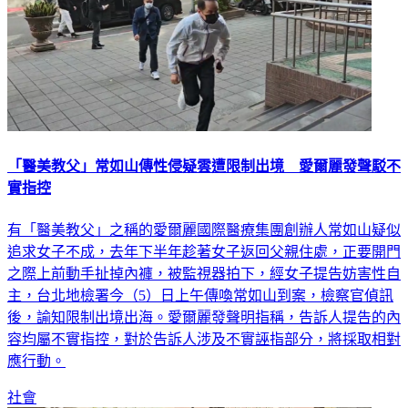
「醫美教父」常如山傳性侵疑雲遭限制出境 愛爾麗發聲駁不
實指控
有「醫美教父」之稱的愛爾麗國際醫療集團創辦人常如山疑似
追求女子不成，去年下半年趁著女子返回父親住處，正要開門
之際上前動手扯掉內褲，被監視器拍下，經女子提告妨害性自
主，台北地檢署今（5）日上午傳喚常如山到案，檢察官偵訊
後，諭知限制出境出海。愛爾麗發聲明指稱，告訴人提告的內
容均屬不實指控，對於告訴人涉及不實誣指部分，將採取相對
應行動。