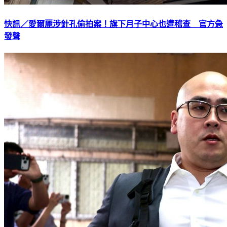
快訊／愛爾麗涉針孔偷拍案！旗下月子中心也遭稽查 官方急
發聲