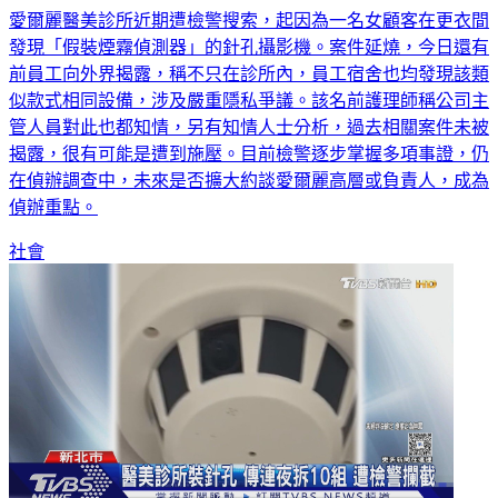
愛爾麗醫美診所近期遭檢警搜索，起因為一名女顧客在更衣間
發現「假裝煙霧偵測器」的針孔攝影機。案件延燒，今日還有
前員工向外界揭露，稱不只在診所內，員工宿舍也均發現該類
似款式相同設備，涉及嚴重隱私爭議。該名前護理師稱公司主
管人員對此也都知情，另有知情人士分析，過去相關案件未被
揭露，很有可能是遭到施壓。目前檢警逐步掌握多項事證，仍
在偵辦調查中，未來是否擴大約談愛爾麗高層或負責人，成為
偵辦重點。
社會