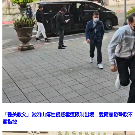
「醫美教父」常如山傳性侵疑雲遭限制出境 愛爾麗發聲駁不
實指控