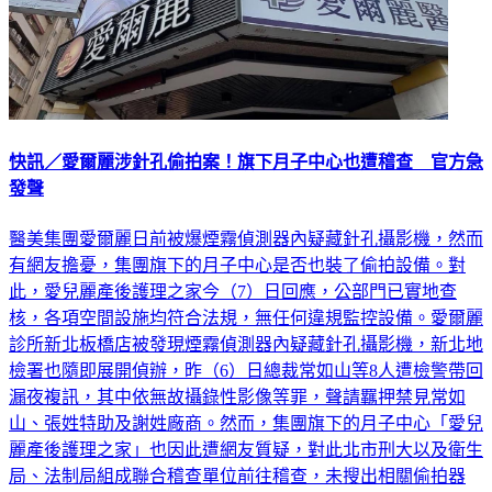
快訊／愛爾麗涉針孔偷拍案！旗下月子中心也遭稽查 官方急
發聲
醫美集團愛爾麗日前被爆煙霧偵測器內疑藏針孔攝影機，然而
有網友擔憂，集團旗下的月子中心是否也裝了偷拍設備。對
此，愛兒麗產後護理之家今（7）日回應，公部門已實地查
核，各項空間設施均符合法規，無任何違規監控設備。愛爾麗
診所新北板橋店被發現煙霧偵測器內疑藏針孔攝影機，新北地
檢署也隨即展開偵辦，昨（6）日總裁常如山等8人遭檢警帶回
漏夜複訊，其中依無故攝錄性影像等罪，聲請羈押禁見常如
山、張姓特助及謝姓廠商。然而，集團旗下的月子中心「愛兒
麗產後護理之家」也因此遭網友質疑，對此北市刑大以及衛生