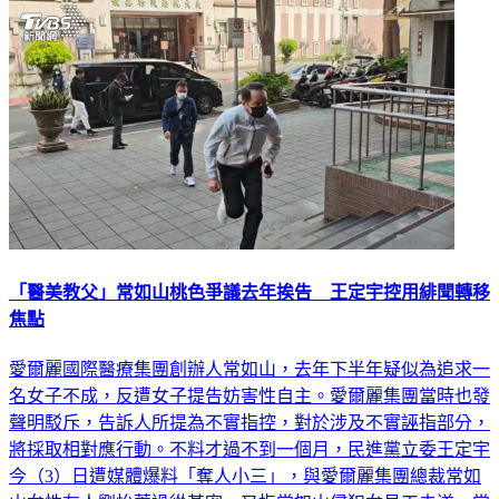
社會
「醫美教父」常如山桃色爭議去年挨告 王定宇控用緋聞轉移
焦點
愛爾麗國際醫療集團創辦人常如山，去年下半年疑似為追求一
名女子不成，反遭女子提告妨害性自主。愛爾麗集團當時也發
聲明駁斥，告訴人所提為不實指控，對於涉及不實誣指部分，
將採取相對應行動。不料才過不到一個月，民進黨立委王定宇