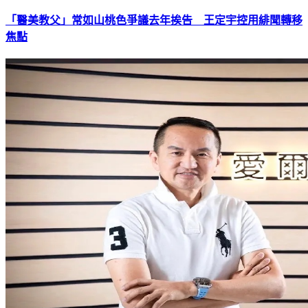
「醫美教父」常如山桃色爭議去年挨告 王定宇控用緋聞轉移
焦點