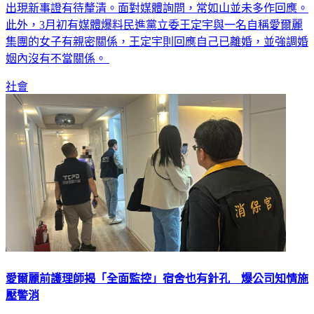
檢署於3月31日二度傳喚常如山出庭應訊，據悉，原因是全案
出現新事證有待釐清。面對媒體詢問，常如山並未多作回應。
此外，3月初有媒體爆料民進黨立委王定宇與一名自稱愛爾麗
集團的女子有親密關係，王定宇則回應自己已離婚，並強調婚
姻內沒有不當關係。
社會
愛爾麗前護理師揭「全面監控」宿舍也有針孔 爆公司知情施
壓警消