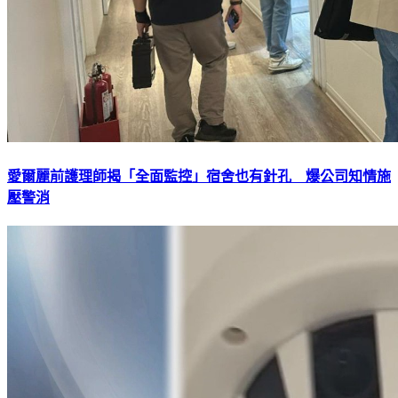
愛爾麗前護理師揭「全面監控」宿舍也有針孔 爆公司知情施
壓警消