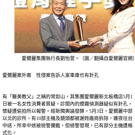
愛爾麗集團執行長劉怡萱。（圖／翻攝自愛爾麗官網
愛爾麗案外案　性侵案告訴人家車庫也有針孔
有「醫美教父」之稱的常如山，其集團愛爾麗新北板橋店5月1
日被一名女性消費者質疑，診間內的煙霧偵測器疑似有針孔，
懷疑遭偷拍所以報警。經新聞輿論發酵，5月3日，愛爾麗中部
以北的診所，有10部主機及鏡頭都被謝姓廠商拆除，連夜往台
中送，所幸中途被檢警攔截，但檢警發現，已有部分主機遭格