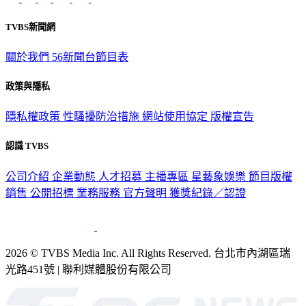
TVBS新聞網
關於我們
56新聞台節目表
政策與隱私
隱私權政策
性騷擾防治措施
網站使用協定
版權宣告
認識 TVBS
公司介紹
企業動態
人才招募
主播專區
星藝象娛樂
節目版權
銷售
公開招標
業務服務
官方聲明
獲獎紀錄／認證
2026 © TVBS Media Inc. All Rights Reserved. 台北市內湖區瑞
光路451號 | 聯利媒體股份有限公司