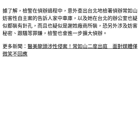
式化。
據了解，檢警在偵辦過程中，意外查出台北地檢署偵辦常如山
妨害性自主案的告訴人家中車庫，以及她在台北的辦公室也疑
似都裝有針孔，而且也疑似是謝姓廠商所裝，恐另外涉及妨害
秘密、跟騷等罪嫌，檢警也會進一步擴大偵辦。
更多新聞：
醫美龍頭涉性侵案！常如山二度出庭　面對媒體僅
微笑不回應