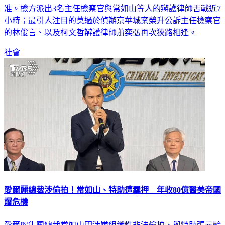
亨3人到案，經訊問後，7日深夜23時50分終於聲押禁見3人獲
准。檢方派出3名主任檢察官與常如山等人的辯護律師舌戰近7
小時；最引人注目的莫過於偵辦京華城案榮升公訴主任檢察官
的林俊言、以及柯文哲辯護律師蕭奕弘再次狹路相逢。
社會
愛爾麗總裁涉偷拍！常如山、特助遭羈押 年收80億醫美帝國
爆危機