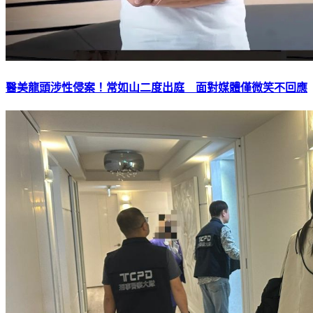
醫美龍頭涉性侵案！常如山二度出庭 面對媒體僅微笑不回應