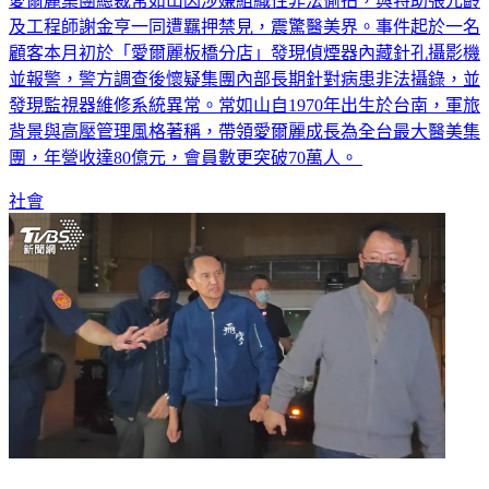
愛爾麗集團總裁常如山因涉嫌組織性非法偷拍，與特助張元齡
及工程師謝金亨一同遭羈押禁見，震驚醫美界。事件起於一名
顧客本月初於「愛爾麗板橋分店」發現偵煙器內藏針孔攝影機
並報警，警方調查後懷疑集團內部長期針對病患非法攝錄，並
發現監視器維修系統異常。常如山自1970年出生於台南，軍旅
背景與高壓管理風格著稱，帶領愛爾麗成長為全台最大醫美集
團，年營收達80億元，會員數更突破70萬人。
社會