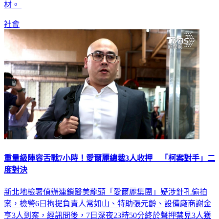
局、法制局組成聯合稽查單位前往稽查，未搜出相關偷拍器
材。
社會
重量級陣容舌戰7小時！愛爾麗總裁3人收押 「柯案對手」二
度對決
新北地檢署偵辦連鎖醫美龍頭「愛爾麗集團」疑涉針孔偷拍
案，檢警6日拘提負責人常如山、特助張元齡、設備廠商謝金