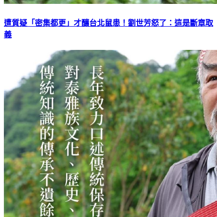
遭質疑「密集都更」才釀台北鼠患！劉世芳怒了：這是斷章取
義