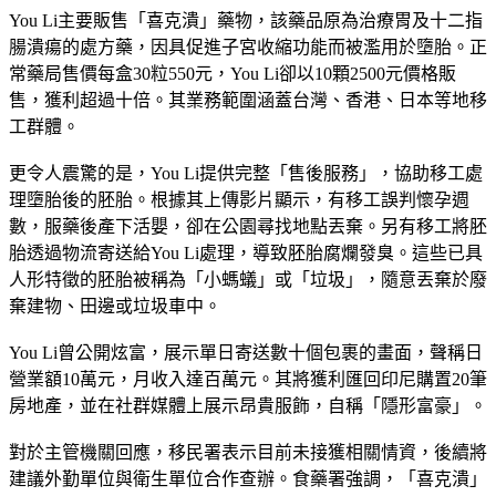
You Li主要販售「喜克潰」藥物，該藥品原為治療胃及十二指
腸潰瘍的處方藥，因具促進子宮收縮功能而被濫用於墮胎。正
常藥局售價每盒30粒550元，You Li卻以10顆2500元價格販
售，獲利超過十倍。其業務範圍涵蓋台灣、香港、日本等地移
工群體。
更令人震驚的是，You Li提供完整「售後服務」，協助移工處
理墮胎後的胚胎。根據其上傳影片顯示，有移工誤判懷孕週
數，服藥後產下活嬰，卻在公園尋找地點丟棄。另有移工將胚
胎透過物流寄送給You Li處理，導致胚胎腐爛發臭。這些已具
人形特徵的胚胎被稱為「小螞蟻」或「垃圾」，隨意丟棄於廢
棄建物、田邊或垃圾車中。
You Li曾公開炫富，展示單日寄送數十個包裹的畫面，聲稱日
營業額10萬元，月收入達百萬元。其將獲利匯回印尼購置20筆
房地產，並在社群媒體上展示昂貴服飾，自稱「隱形富豪」。
對於主管機關回應，移民署表示目前未接獲相關情資，後續將
建議外勤單位與衛生單位合作查辦。食藥署強調，「喜克潰」