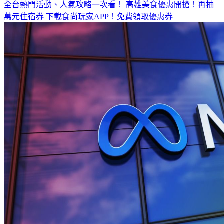
全台熱門活動、人氣攻略一次看！
高雄美食優惠開搶！再抽
萬元住宿券
下載食尚玩家APP！免費領取優惠券