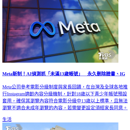
Meta新制！AI偵測抓「未滿13歲帳號」 永久刪除臉書、IG
Meta公司參考電影分級制度與家長回饋，在台灣及全球各地推
行Instagram適齡內容分級機制，針對18歲以下青少年帳號預設
套用，確保其瀏覽內容符合電影分級中13歲以上標準，且無法
瀏覽不適合未成年瀏覽的內容，若需變更設定須經家長同意。
生活