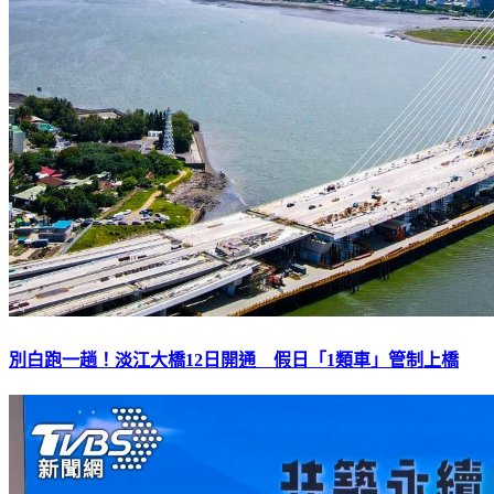
別白跑一趟！淡江大橋12日開通 假日「1類車」管制上橋