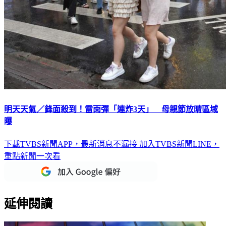
明天天氣／鋒面殺到！雷雨彈「連炸3天」 母親節放晴區域
曝
下載TVBS新聞APP，最新消息不漏接
加入TVBS新聞LINE，
重點新聞一次看
延伸閱讀