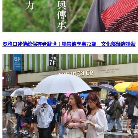
泰雅口述傳統保存者辭世！楊崇德享壽72歲 文化部頒旌揚狀