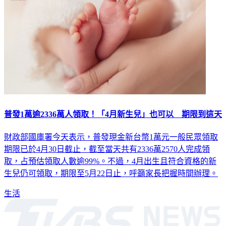
普發1萬逾2336萬人領取！「4月新生兒」也可以 期限到這天
財政部國庫署今天表示，普發現金新台幣1萬元一般民眾領取
期限已於4月30日截止，截至當天共有2336萬2570人完成領
取，占預估領取人數逾99%。不過，4月出生且符合資格的新
生兒仍可領取，期限至5月22日止，呼籲家長把握時間辦理。
生活