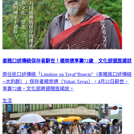
泰雅口述傳統保存者辭世！楊崇德享壽72歲 文化部頒旌揚狀
原住民口述傳統「Lmuhuw na Tayal“Bngciq”（泰雅族口述傳統
─大豹群）」保存者楊崇德（Yukan Tayax），4月22日辭世，
享壽72歲，文化部將頒贈旌揚狀。
生活