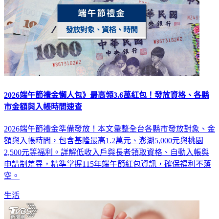
2026端午節禮金懶人包》最高領3.6萬紅包！發放資格、各縣
市金額與入帳時間速查
2026端午節禮金準備發放！本文彙整全台各縣市發放對象、金
額與入帳時間，包含基隆最高1.2萬元、澎湖5,000元與桃園
2,500元等福利。詳解低收入戶與長者領取資格、自動入帳與
申請制差異，精準掌握115年端午節紅包資訊，確保福利不落
空。
生活