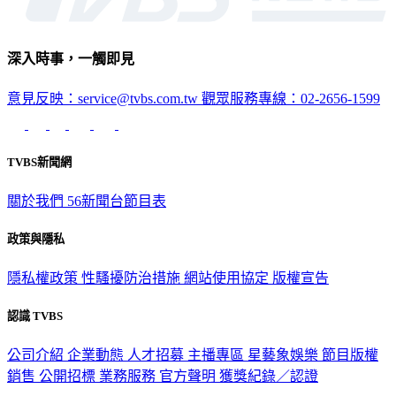
深入時事，一觸即見
意見反映：service@tvbs.com.tw
觀眾服務專線：02-2656-1599
TVBS新聞網
關於我們
56新聞台節目表
政策與隱私
隱私權政策
性騷擾防治措施
網站使用協定
版權宣告
認識 TVBS
公司介紹
企業動態
人才招募
主播專區
星藝象娛樂
節目版權
銷售
公開招標
業務服務
官方聲明
獲獎紀錄／認證