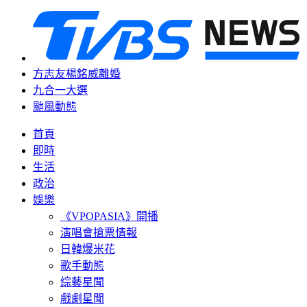
方志友楊銘威離婚
九合一大選
颱風動態
首頁
即時
生活
政治
娛樂
《VPOPASIA》開播
演唱會搶票情報
日韓爆米花
歌手動態
綜藝星聞
戲劇星聞