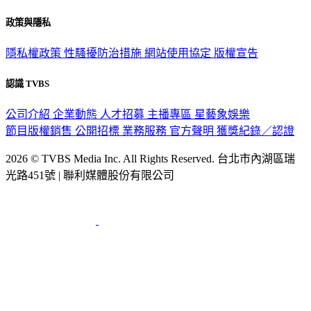
政策與隱私
隱私權政策
性騷擾防治措施
網站使用協定
版權宣告
認識 TVBS
公司介紹
企業動態
人才招募
主播專區
星藝象娛樂
節目版權銷售
公開招標
業務服務
官方聲明
獲獎紀錄／認證
2026 © TVBS Media Inc. All Rights Reserved. 台北市內湖區瑞
光路451號 | 聯利媒體股份有限公司