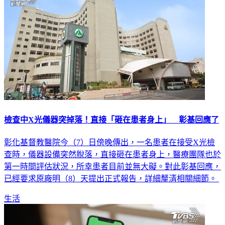
檢查中X光儀器突掉落！直接「砸在患者身上」 彰基回應了
彰化基督教醫院今（7）日傍晚傳出，一名患者在接受X光檢
查時，儀器設備突然脫落，直接砸在患者身上，醫療團隊也於
第一時間評估狀況，所幸患者目前並無大礙。對此彰基回應，
已經要求原廠明（8）天提出正式報告，詳細釐清相關細節。
生活