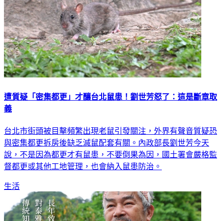
遭質疑「密集都更」才釀台北鼠患！劉世芳怒了：這是斷章取
義
台北市街頭被目擊頻繁出現老鼠引發關注，外界有聲音質疑恐
與密集都更拆房後缺乏滅鼠配套有關。內政部長劉世芳今天
說，不是因為都更才有鼠患，不要倒果為因，國土署會嚴格監
督都更或其他工地管理，也會納入鼠患防治。
生活