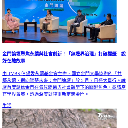
金門論壇聚焦永續與社會創新！「無邊界治理」打破標籤 說
好在地故事
由 TVBS 信望愛永續基金會主辦、國立金門大學協辦的「共
築永續，邁向智慧未來：金門論壇」於 5 月 7 日盛大舉行。論
壇首度聚焦金門在氣候變遷與社會轉型下的關鍵角色，邀請產
官學界菁英，透過深度對談重新定義金門。
生活