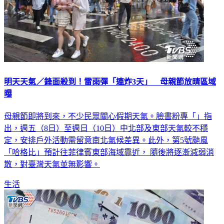
明天天氣／鋒面殺到！雷雨彈「連炸3天」 母親節放晴區域
曝
母親節即將到來，不少民眾關心假期天氣。臉書粉專「」指
出，週五（8日）至週日（10日）中北部及東部天氣較不穩
定，安排戶外活動需留意南北氣候差異。此外，第5號颱風
「哈格比」預計往菲律賓東部海域靠近， 隨後將逐漸減弱消
散，對臺灣天氣並無影響。
生活