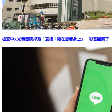
檢查中X光儀器突掉落！直接「砸在患者身上」 彰基回應了