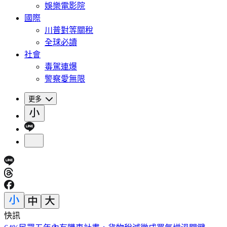
娛樂電影院
國際
川普對等關稅
全球必讀
社會
毒駕連爆
警察愛無限
更多
快訊