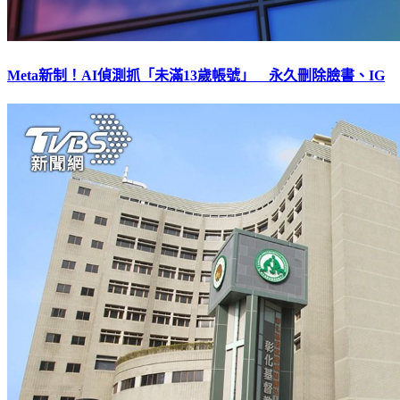
Meta新制！AI偵測抓「未滿13歲帳號」 永久刪除臉書、IG