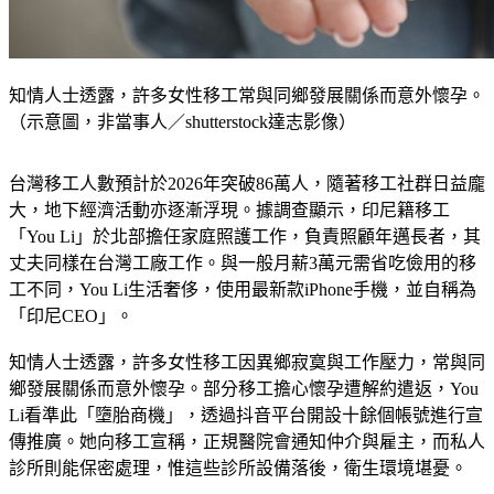
知情人士透露，許多女性移工常與同鄉發展關係而意外懷孕。
（示意圖，非當事人／shutterstock達志影像）
台灣移工人數預計於2026年突破86萬人，隨著移工社群日益龐
大，地下經濟活動亦逐漸浮現。據調查顯示，印尼籍移工
「You Li」於北部擔任家庭照護工作，負責照顧年邁長者，其
丈夫同樣在台灣工廠工作。與一般月薪3萬元需省吃儉用的移
工不同，You Li生活奢侈，使用最新款iPhone手機，並自稱為
「印尼CEO」。
知情人士透露，許多女性移工因異鄉寂寞與工作壓力，常與同
鄉發展關係而意外懷孕。部分移工擔心懷孕遭解約遣返，You 
Li看準此「墮胎商機」，透過抖音平台開設十餘個帳號進行宣
傳推廣。她向移工宣稱，正規醫院會通知仲介與雇主，而私人
診所則能保密處理，惟這些診所設備落後，衛生環境堪憂。