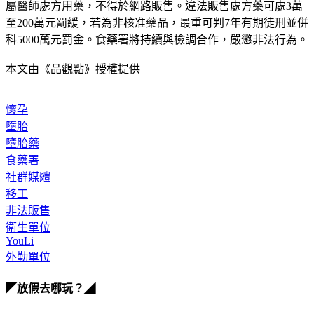
屬醫師處方用藥，不得於網路販售。違法販售處方藥可處3萬
至200萬元罰緩，若為非核准藥品，最重可判7年有期徒刑並併
科5000萬元罰金。食藥署將持續與檢調合作，嚴懲非法行為。
本文由《
品觀點
》授權提供
懷孕
墮胎
墮胎藥
食藥署
社群媒體
移工
非法販售
衛生單位
YouLi
外勤單位
◤放假去哪玩？◢