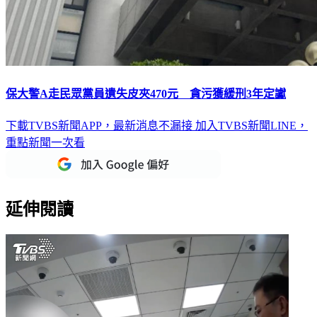
保大警A走民眾黨員遺失皮夾470元 貪污獲緩刑3年定讞
下載TVBS新聞APP，最新消息不漏接
加入TVBS新聞LINE，
重點新聞一次看
延伸閱讀