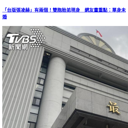
「台版張凌赫」有兩個！雙胞胎弟現身 網友畫重點：單身未
婚