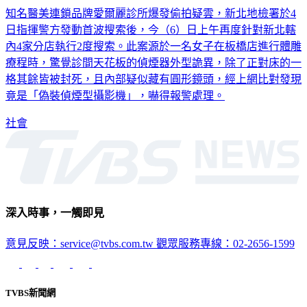
知名醫美連鎖品牌愛爾麗診所爆發偷拍疑雲，新北地檢署於4
日指揮警方發動首波搜索後，今（6）日上午再度針對新北轄
內4家分店執行2度搜索。此案源於一名女子在板橋店進行體雕
療程時，驚覺診間天花板的偵煙器外型詭異，除了正對床的一
格其餘皆被封死，且內部疑似藏有圓形鏡頭，經上網比對發現
竟是「偽裝偵煙型攝影機」，嚇得報警處理。
社會
深入時事，一觸即見
意見反映：service@tvbs.com.tw
觀眾服務專線：02-2656-1599
TVBS新聞網