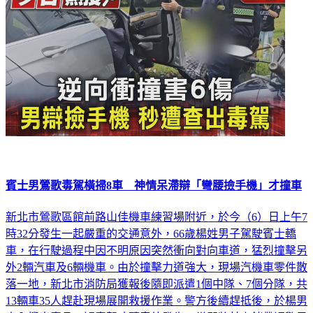
賓士男鶯歌毒駕橫掃8車 神情呆滯辯「彎腰撿手機」才撞車
新北市鶯歌區館前路山佳機車練習場附近，於今（6）日上午7
時32分發生一起嚴重的交通意外，66歲楊姓男子駕駛賓士轎
車，在行駛過程中因不明原因突然衝向對向車道，猛烈撞擊另
外2輛汽車及6輛機車。由於撞擊力道強大，現場汽機車零件散
落一地，新北市消防局獲報後隨即派遣1個中隊、7個分隊，共
13輛車35人趕赴現場展開救援作業。警方後續趕抵後，於楊男