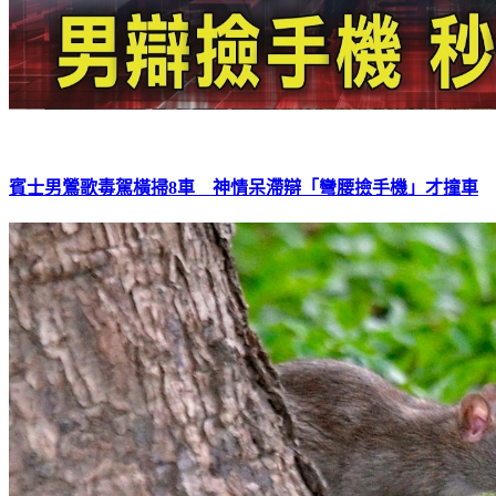
賓士男鶯歌毒駕橫掃8車 神情呆滯辯「彎腰撿手機」才撞車