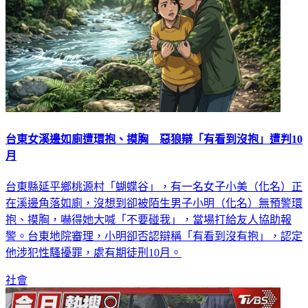
台東女溪邊如廁遭環抱、摸胸 惡狼辯「有看到沒抱」遭判10
月
台東縣延平鄉桃源村「蝴蝶谷」，有一名女子小美（化名）正
在溪邊角落如廁，沒想到卻被陌生男子小明（化名）無預警環
抱、摸胸，嚇得她大喊「不要碰我」，當場打給友人協助報
警。台東地院審理，小明卻否認辯稱「有看到沒有抱」，認定
他涉犯性騷擾罪，處有期徒刑10月。
社會