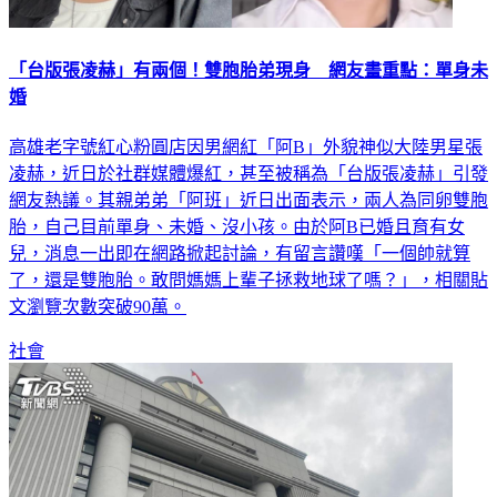
「台版張凌赫」有兩個！雙胞胎弟現身 網友畫重點：單身未
婚
高雄老字號紅心粉圓店因男網紅「阿B」外貌神似大陸男星張
凌赫，近日於社群媒體爆紅，甚至被稱為「台版張凌赫」引發
網友熱議。其親弟弟「阿班」近日出面表示，兩人為同卵雙胞
胎，自己目前單身、未婚、沒小孩。由於阿B已婚且育有女
兒，消息一出即在網路掀起討論，有留言讚嘆「一個帥就算
了，還是雙胞胎。敢問媽媽上輩子拯救地球了嗎？」，相關貼
文瀏覽次數突破90萬。
社會