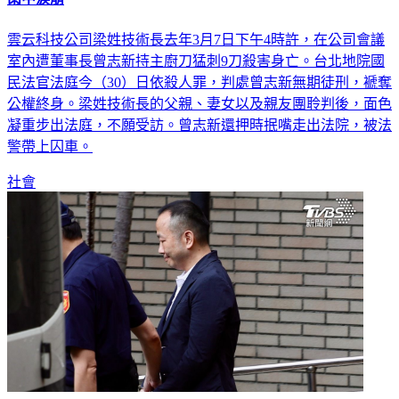
雲云科技公司梁姓技術長去年3月7日下午4時許，在公司會議
室內遭董事長曾志新持主廚刀猛刺9刀殺害身亡。台北地院國
民法官法庭今（30）日依殺人罪，判處曾志新無期徒刑，褫奪
公權終身。梁姓技術長的父親、妻女以及親友團聆判後，面色
凝重步出法庭，不願受訪。曾志新還押時抿嘴走出法院，被法
警帶上囚車。
社會