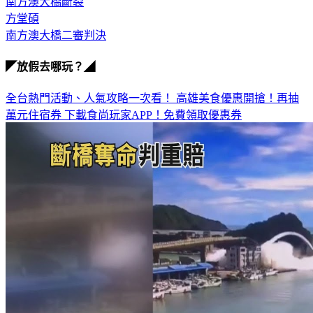
南方澳大橋斷裂
方堂碩
南方澳大橋二審判決
◤放假去哪玩？◢
全台熱門活動、人氣攻略一次看！
高雄美食優惠開搶！再抽
萬元住宿券
下載食尚玩家APP！免費領取優惠券