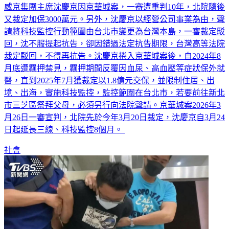
威京集團主席沈慶京因京華城案，一審遭重判10年，北院隨後
又裁定加保3000萬元。另外，沈慶京以經營公司事業為由，聲
請將科技監控行動範圍由台北市變更為台灣本島，一審裁定駁
回，沈不服提起抗告，卻因錯過法定抗告期限，台灣高等法院
裁定駁回，不得再抗告。沈慶京捲入京華城案後，自2024年8
月底遭羈押禁見，羈押期間反覆因血尿、高血壓等症狀保外就
醫，直到2025年7月獲裁定以1.8億元交保，並限制住居、出
境、出海，實施科技監控，監控範圍在台北市，若要前往新北
市三芝區祭拜父母，必須另行向法院聲請。京華城案2026年3
月26日一審宣判，北院先於今年3月20日裁定，沈慶京自3月24
日起延長三線、科技監控8個月。
社會