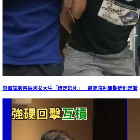
梁育誌殺害馬國女大生「確定逃死」 最高院判無期徒刑定讞