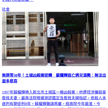
社會
無罪等30年！土城凶殺案逆轉 蘇耀輝逃亡遇兒溺斃：無法出
面多悲哀
1997年蘇耀輝捲入新北市土城區一樁凶殺案，他遭控涉嫌殺害
詹姓夫妻，最高法院根據測謊鑑定及詹姓夫婦指認，依殺人未
遂判有期徒刑8年。蘇耀輝聲請再審，經高院今年裁准，今