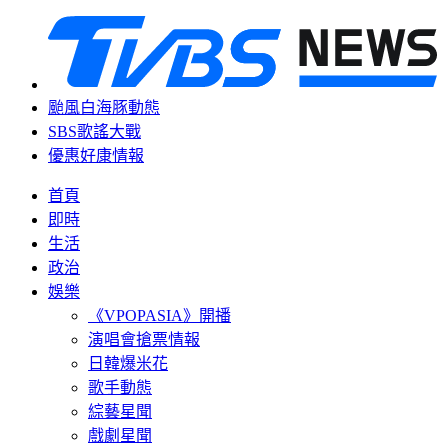
颱風白海豚動態
SBS歌謠大戰
優惠好康情報
首頁
即時
生活
政治
娛樂
《VPOPASIA》開播
演唱會搶票情報
日韓爆米花
歌手動態
綜藝星聞
戲劇星聞