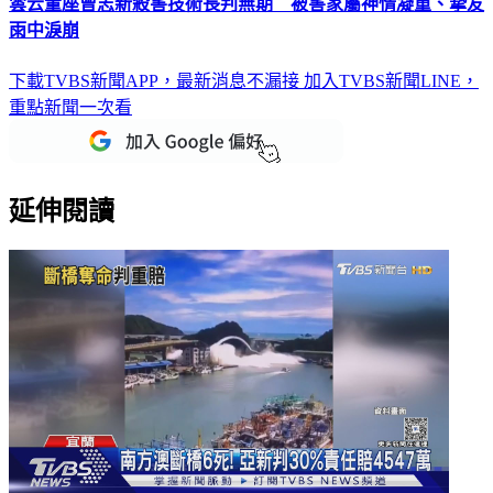
雲云董座曾志新殺害技術長判無期 被害家屬神情凝重、摯友
雨中淚崩
下載TVBS新聞APP，最新消息不漏接
加入TVBS新聞LINE，
重點新聞一次看
延伸閱讀