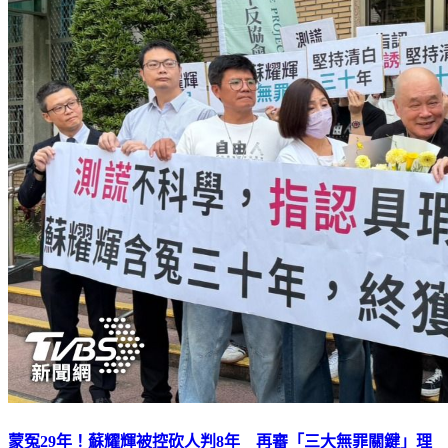
蒙冤29年！蘇耀輝被控砍人判8年 再審「三大無罪關鍵」理