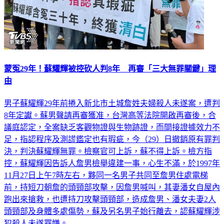
蒙冤29年！蘇耀輝被控砍人判8年 再審「三大無罪關鍵」理
由
男子蘇耀輝29年前捲入新北市土城詹姓夫婦殺人未遂案，遭判
8年定讞。蘇男聲請再審獲准，台灣高等法院開啟再審後，合
議庭認定，全案缺乏客觀物證與生物跡證，而間接證據效力不
足，指認程序及測謊鑑定也有瑕疵，今（29）日撤銷原有罪判
決，判決蘇耀輝無罪。檢察官可上訴，蘇不得上訴。檢方指
控，蘇耀輝因告訴人詹男檢舉違建一事，心生不滿，於1997年
11月27日上午7時左右，夥同一名男子共同至詹男住處電梯
前，持短刀朝詹的頭頸部攻擊，因詹男喊叫，其妻潘女自屋內
跑出來搶救，也遭持刀攻擊頭頸部，造成詹男、潘女夫妻2人
頭頸部及身體多處傷勢，蘇及另名男子始行離去，認蘇耀輝涉
犯殺人未遂罪嫌。