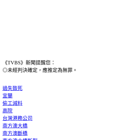
《TVBS》新聞提醒您：
◎未經判決確定，應推定為無罪。
過失致死
宜蘭
偷工減料
高院
台灣港務公司
南方澳大橋
南方澳斷橋