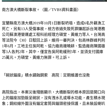
南方澳大橋斷裂事故。（圖／TVBS資料畫面）
宜蘭縣南方澳大橋2019年10月1日斷裂坍塌，造成6名外籍漁工
死亡，另有13人受傷事故，檢方依過失致死罪嫌起訴台灣港務
公司蘇澳港營運處工程科前經理方碩堂、黃維力等人。台灣高
等法院今（30）日駁回上訴，維持一審判決，包商林群峰判刑
1年6月，工地主任吳阿乾、協力廠商邊曉耕、監造廠商陳國雄
等3人各判2年，其中，僅宣告吳阿乾緩刑5年，並須支付國庫
25萬元。方碩堂、黃維力無罪。可上訴。
「碗狀錨座」積水鏽蝕鋼索　高院：定期維護也沒救
高院指出，本案災後殘骸顯示，大橋斷裂的根本原因是開口向
上的錨座加勁鈑呈碗狀，沒有洩水孔或導水功能，產生積水現
象；鋼絞線外圍沒有錨定套筒與錨頭密接保護，且未裝設喇叭