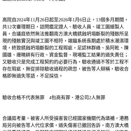
高院自2024年11月26日起至2026年1月6日止，13個多月期間，
共12次審理期日，詰問鑑定證人、驗收人員、竣工圖繪製人
員，合議庭依然無法推翻南方澳大橋銹蝕坍塌斷裂的殘骸所呈
現的殘骸實況與竣工圖不相符，端錨系統長期處於積水潮濕環
境，終致銹蝕坍塌斷裂的工程瑕疵，足認林群峰、吳阿乾、陳
國雄、邊曉耕有行政、資金監督、現場監工結果的過失責任；
又驗收只是完成工程契約的必要行為，驗收通過不等於工程不
存在瑕疵，無從排除驗收過程的疏忽，被告等人辯稱，驗收合
格即無過失等語，不足採信。
驗收合格不代表無罪　4包商有罪、港公司2人無罪
合議庭考量，被害人所受損害皆已經國家機關代為填補，港務
局另向被告等人代位求償，過失傷害已撤回告訴，南方澳大橋