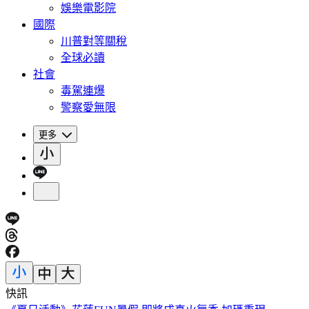
娛樂電影院
國際
川普對等關稅
全球必讀
社會
毒駕連爆
警察愛無限
更多
快訊