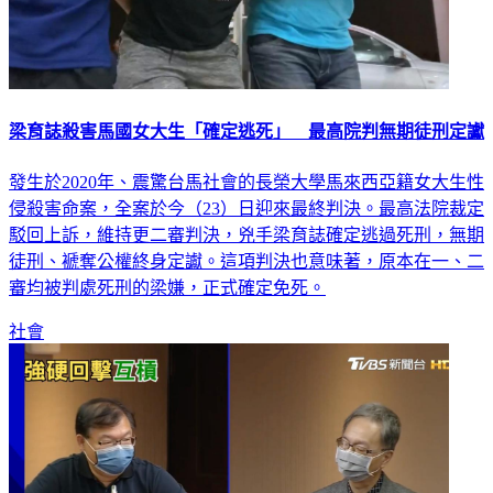
梁育誌殺害馬國女大生「確定逃死」 最高院判無期徒刑定讞
發生於2020年、震驚台馬社會的長榮大學馬來西亞籍女大生性
侵殺害命案，全案於今（23）日迎來最終判決。最高法院裁定
駁回上訴，維持更二審判決，兇手梁育誌確定逃過死刑，無期
徒刑、褫奪公權終身定讞。這項判決也意味著，原本在一、二
審均被判處死刑的梁嫌，正式確定免死。
社會