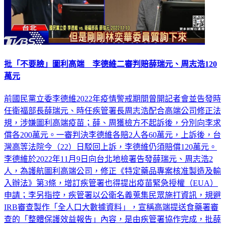
批「不要臉」圖利高端 李德維二審判賠薛瑞元、周志浩120
萬元
前國民黨立委李德維2022年疫情警戒期間曾開記者會並告發時
任衛福部長薛瑞元、時任疾管署長周志浩配合高端公司修正法
規，涉嫌圖利高端疫苗；薛、周獲檢方不起訴後，分別向李求
償各200萬元。一審判決李德維各賠2人各60萬元，上訴後，台
灣高等法院今（22）日駁回上訴，李德維仍須賠償120萬元。
李德維於2022年11月9日向台北地檢署告發薛瑞元、周志浩2
人，為護航圖利高端公司，修正《特定藥品專案核准製造及輸
入辦法》第3條，增訂疾管署也得提出疫苗緊急授權（EUA）
申請；李另指控，疾管署以公衛名義蒐集民眾施打資訊，規避
IRB審查製作「全人口大數據資料」，宣稱高端提送食藥署審
查的「整體保護效益報告」內容，是由疾管署協作完成，批薛