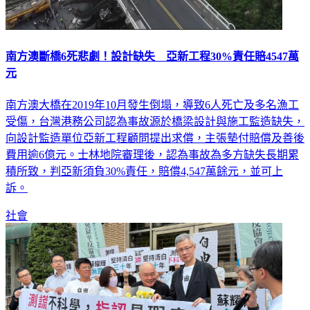
南方澳斷橋6死悲劇！設計缺失 亞新工程30%責任賠4547萬
元
南方澳大橋在2019年10月發生倒塌，導致6人死亡及多名漁工
受傷，台灣港務公司認為事故源於橋梁設計與施工監造缺失，
向設計監造單位亞新工程顧問提出求償，主張墊付賠償及善後
費用逾6億元。士林地院審理後，認為事故為多方缺失長期累
積所致，判亞新須負30%責任，賠償4,547萬餘元，並可上
訴。
社會