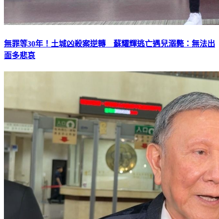
無罪等30年！土城凶殺案逆轉 蘇耀輝逃亡遇兒溺斃：無法出
面多悲哀