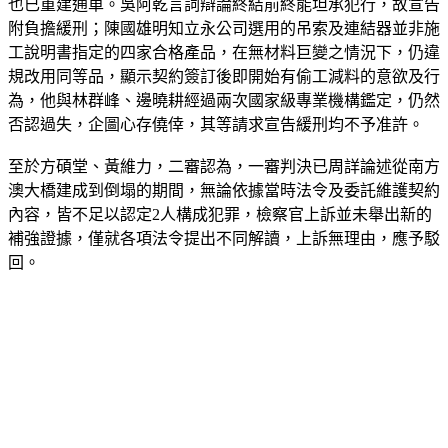
也已重建通車。吳阿乾言詞辯論終結前終能坦承犯行，故宣告
附負擔緩刑；陳國雄明知立永公司選用的吊索及連結器並非施
工說明書指定的四家合格產品，在無材料巨變之情況下，仍違
規改用同等品，顯示契約簽訂後即開始有偷工減料的意欲及行
為，他與林群峰、邊曉耕經過兩次國家級專業機構鑑定，仍然
否認過失，企圖心存僥倖，其等請求宣告緩刑均不予准許。
至於方碩堂、黃維力，二審認為，一審判決已周詳論述從南方
澳大橋建成到倒塌的期間，無論依據當時法令及委託維護契約
內容，皆不足以認定2人構成犯罪，檢察官上訴並未舉出新的
補強證據，僅就各項法令提出不同解讀，上訴無理由，應予駁
回。