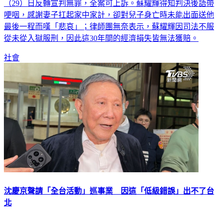
（29）日反轉宣判無罪，全案可上訴。蘇耀輝得知判決後語帶
哽咽，感謝妻子扛起家中家計，卻對兒子身亡時未能出面送他
最後一程而嘆「悲哀」；律師團無奈表示，蘇耀輝因司法不服
從未從入獄服刑，因此這30年間的經濟損失皆無法獲賠。
社會
沈慶京聲請「全台活動」巡事業 因這「低級錯誤」出不了台
北