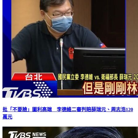
批「不要臉」圖利高端 李德維二審判賠薛瑞元、周志浩120
萬元