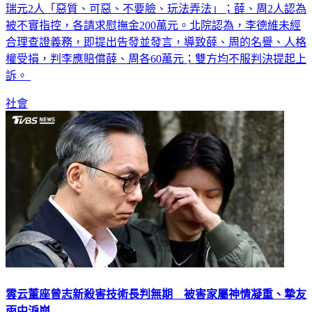
瑞元2人「惡質、可惡、不要臉、玩法弄法」；薛、周2人認為
被不實指控，各請求慰撫金200萬元。北院認為，李德維未經
合理查證義務，即提出告發並發言，導致薛、周的名譽、人格
權受損，判李應賠償薛、周各60萬元；雙方均不服判決提起上
訴。
社會
雲云董座曾志新殺害技術長判無期 被害家屬神情凝重、摯友
雨中淚崩