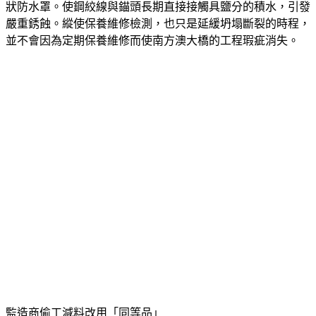
狀防水罩。使鋼絞線與錨頭長期直接接觸具鹽分的積水，引發
嚴重銹蝕。縱使保養維修檢測，也只是延緩坍塌斷裂的時程，
並不會因為定期保養維修而使南方澳大橋的工程瑕疵消失。
監造商偷工減料改用「同等品」