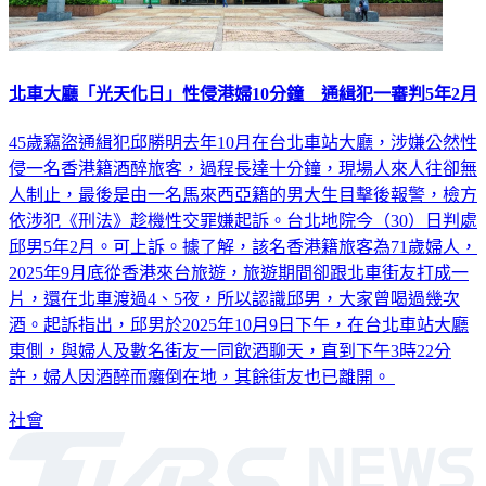
北車大廳「光天化日」性侵港婦10分鐘 通緝犯一審判5年2月
45歲竊盜通緝犯邱勝明去年10月在台北車站大廳，涉嫌公然性
侵一名香港籍酒醉旅客，過程長達十分鐘，現場人來人往卻無
人制止，最後是由一名馬來西亞籍的男大生目擊後報警，檢方
依涉犯《刑法》趁機性交罪嫌起訴。台北地院今（30）日判處
邱男5年2月。可上訴。據了解，該名香港籍旅客為71歲婦人，
2025年9月底從香港來台旅遊，旅遊期間卻跟北車街友打成一
片，還在北車渡過4、5夜，所以認識邱男，大家曾喝過幾次
酒。起訴指出，邱男於2025年10月9日下午，在台北車站大廳
東側，與婦人及數名街友一同飲酒聊天，直到下午3時22分
許，婦人因酒醉而癱倒在地，其餘街友也已離開。
社會