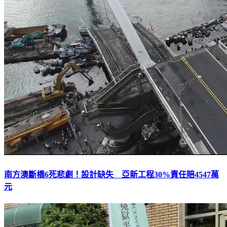
南方澳斷橋6死悲劇！設計缺失 亞新工程30%責任賠4547萬
元