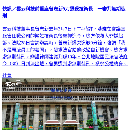
快訊／雲云科技前董座曾志新9刀狠殺技術長 一審判無期徒
刑
雲云科技董事長曾志新去年3月7日下午4時許，涉嫌在會議室
殺害任職公司的梁姓技術長後羈押迄今，檢方依殺人罪嫌起
訴。法院28日言詞辯論時，曾志新爆哭道歉9分鐘，強調「我
不是霸凌員工的老闆」，懇求法官給他改過自新機會。檢方求
處無期徒刑，辯護律師建議判處10年。台北地院國民法官法庭
今（30）日判決出爐，曾男遭判處無期徒刑、褫奪公權終身。
社會