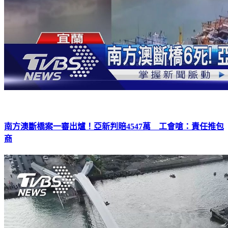
南方澳斷橋案一審出爐！亞新判賠4547萬 工會嗆：責任推包
商