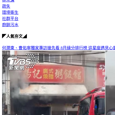
排水溝
疏失
環境衛生
社群平台
廚餘污水
◤人氣夯文◢
何潤東、曹佑寧獨家專訪搶先看
8月緣分排行榜 這星座遇見心