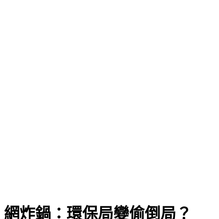
 網炸鍋：環保局變偷倒局？