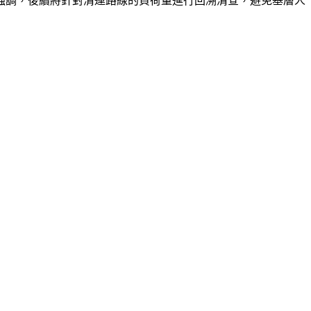
強調，後續將針對清運路線的負荷量進行回溯清查，避免基層人