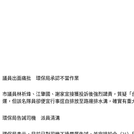
議員出面痛批　環保局承認不當作業
市議員林祈烽、江肇國、謝家宜接獲投訴後強烈譴責，質疑「
運，但該名隊員卻便宜行事逕自排放至路邊排水溝，確實有重
環保局告誡司機　派員清溝