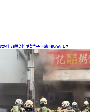
靈夥伴
超準測字!這輩子正緣何時會出現