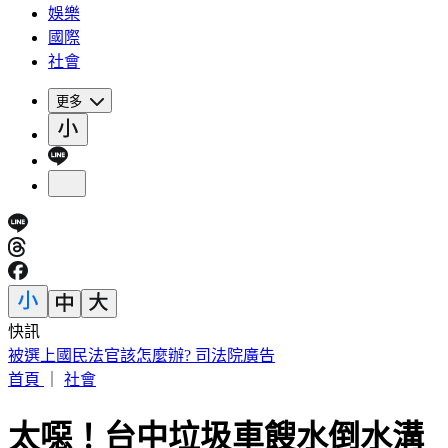
娛樂
國際
社會
更多
快訊
被選上國民法官該怎麼辦? 司法院廣告
首頁
｜
社會
太噁！台中垃圾車餿水倒水溝