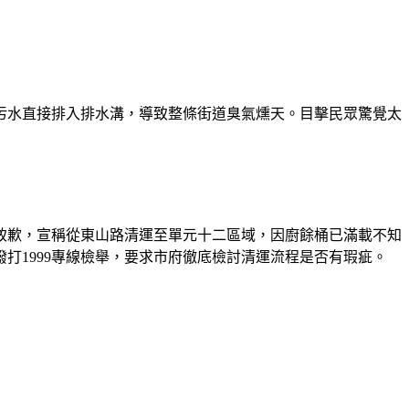
污水直接排入排水溝，導致整條街道臭氣燻天。目擊民眾驚覺太
致歉，宣稱從東山路清運至單元十二區域，因廚餘桶已滿載不知
打1999專線檢舉，要求市府徹底檢討清運流程是否有瑕疵。