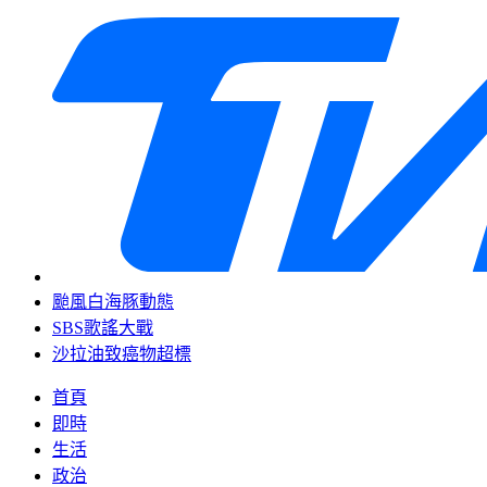
颱風白海豚動態
SBS歌謠大戰
沙拉油致癌物超標
首頁
即時
生活
政治