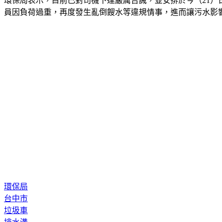
環保局表示，目前已對司機下達嚴厲告誡，並安排於今（21
員因負荷過重，再度發生亂倒餿水等違規情事，進而讓污水影
環保局
台中市
垃圾車