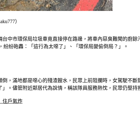
ku777）
輛台中市環保局垃圾車竟直接停在路邊，將車內惡臭難聞的廚餘
激憤，紛紛砲轟：「這行為太噁了」、「環保局變偷倒局？」。
傾倒，滿地都是噁心的殘渣餿水，民眾上前阻攔時，女駕駛不斷
」。儘管附近鄰居代為說情，稱該隊員服務熱忱，民眾仍堅持撥
」住戶氣炸