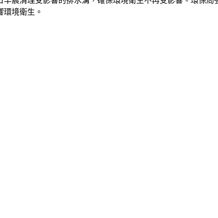
）日早晨清理受影響的排水溝，確保環境衛生不再受影響。環保局
響環境衛生。