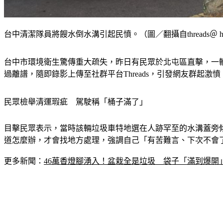
台中清潔隊員將餿水倒水溝引起民憤。（圖／翻攝自threads＠ ha
台中市環境衛生驚傳重大疏失，昨日有民眾於北屯區直擊，一
過離譜，隨即錄影上傳至社群平台Threads，引發網友群起
民眾檢舉清運瑕疵　駕駛稱「桶子滿了」
目擊民眾表示，當時該輛垃圾車特地選在人跡罕至的水溝蓋旁
道怎麼辦，才會找地方處理，強調自己「有苦難言、下次不會了
更多新聞：
46萬香燈腳湧入！盆栽全是垃圾　袋子「滿到爆開