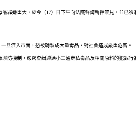
毒品罪嫌重大，於今（17）日下午向法院聲請羈押禁見，並已獲
，一旦流入市面，恐被轉製成大量毒品，對社會造成嚴重危害。
揮聯防機制，嚴密查緝透過小三通走私毒品及相關原料的犯罪行