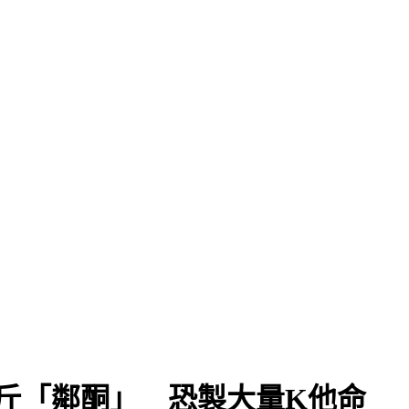
強
斤「鄰酮」 恐製大量K他命