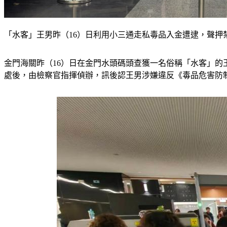
「水客」王男昨（16）日利用小三通走私毒品入金遭逮，聲押
金門海關昨（16）日在金門水頭碼頭查獲一名俗稱「水客」的
處後，由檢察官指揮偵辦，訊後認王男涉嫌違反《毒品危害防