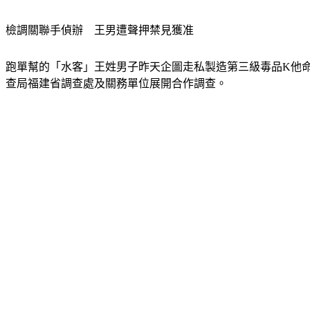
檢調關聯手偵辦　王男遭聲押禁見獲准
跑單幫的「水客」王姓男子昨天企圖走私製造第三級毒品K他
查局福建省調查處及關務單位展開合作調查。