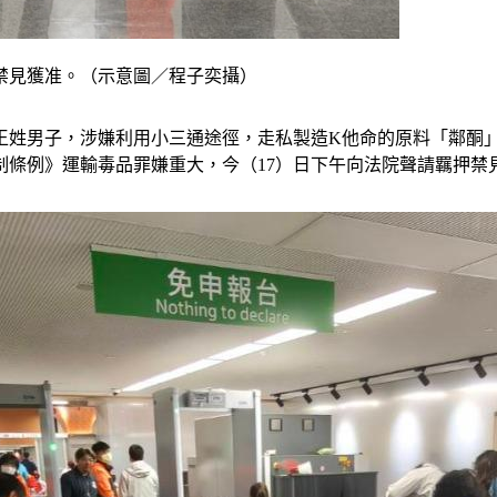
禁見獲准。（示意圖／程子奕攝）
王姓男子，涉嫌利用小三通途徑，走私製造K他命的原料「鄰酮
制條例》運輸毒品罪嫌重大，今（17）日下午向法院聲請羈押禁