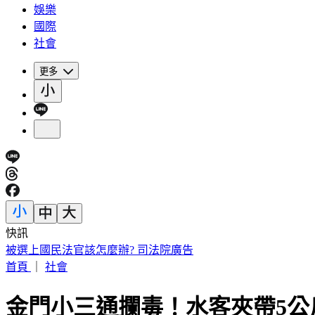
娛樂
國際
社會
更多
快訊
陳佩琪曝柯文哲生日心聲 監控腳環換手環沒不同：羞辱性更
首頁
｜
社會
金門小三通攔毒！水客夾帶5公