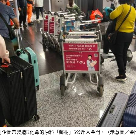
男企圖帶製造K他命的原料「鄰酮」5公斤入金門。（示意圖／金