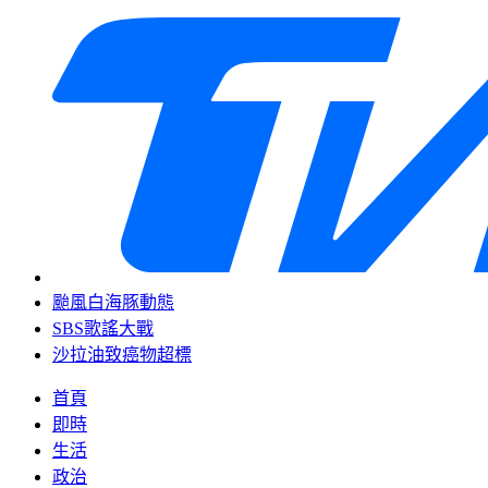
颱風白海豚動態
SBS歌謠大戰
沙拉油致癌物超標
首頁
即時
生活
政治