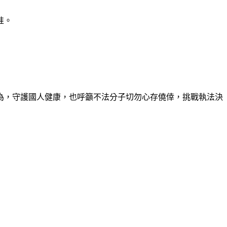
准。
為，守護國人健康，也呼籲不法分子切勿心存僥倖，挑戰執法決