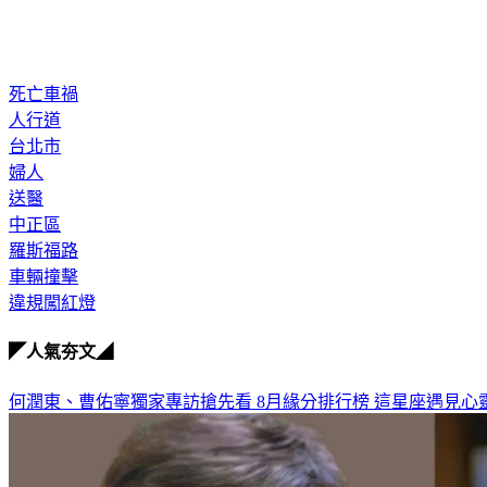
死亡車禍
人行道
台北市
婦人
送醫
中正區
羅斯福路
車輛撞擊
違規闖紅燈
◤人氣夯文◢
何潤東、曹佑寧獨家專訪搶先看
8月緣分排行榜 這星座遇見心