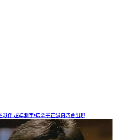
靈夥伴
超準測字!這輩子正緣何時會出現