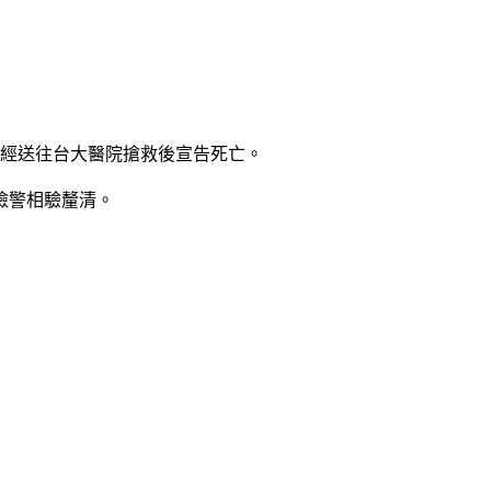
婦經送往台大醫院搶救後宣告死亡。
檢警相驗釐清。