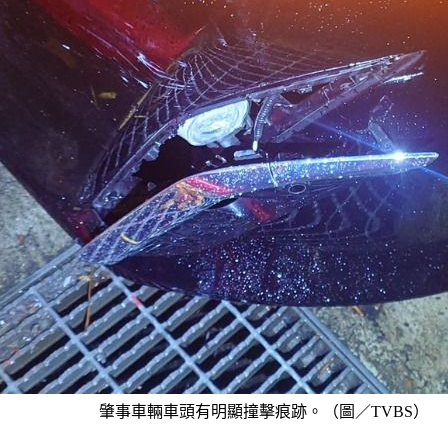
肇事車輛車頭有明顯撞擊痕跡。（圖／TVBS）