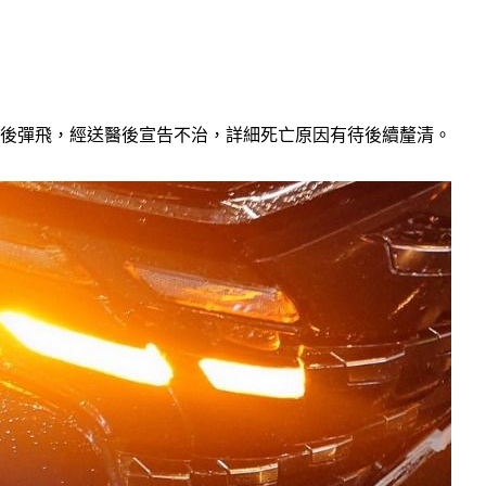
擊後彈飛，經送醫後宣告不治，詳細死亡原因有待後續釐清。