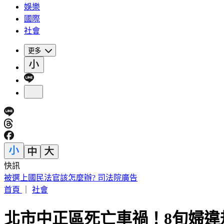
娛樂
國際
社會
更多
快訊
高雄金獅湖驚悚掛男屍！「衣著整齊」身分曝 民眾目擊嚇壞
首頁
｜
社會
北市中正區死亡車禍！8旬婦違