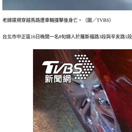
老婦違規穿越馬路遭車輛撞擊後身亡。（圖／TVBS）
台北市中正區16日晚間一名8旬婦人於羅斯福路3段與辛亥路