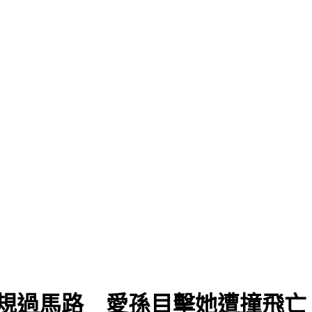
規過馬路 愛孫目擊她遭撞飛亡