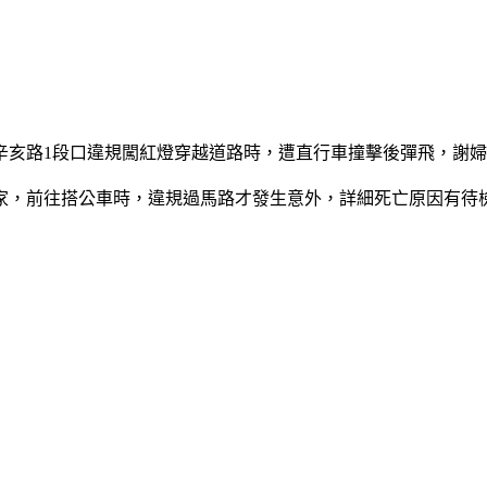
與辛亥路1段口違規闖紅燈穿越道路時，遭直行車撞擊後彈飛，謝
家，前往搭公車時，違規過馬路才發生意外，詳細死亡原因有待