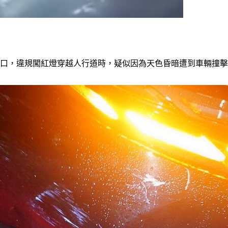
1段口，違規闖紅燈穿越人行道時，疑似因為天色昏暗遭到車輛撞