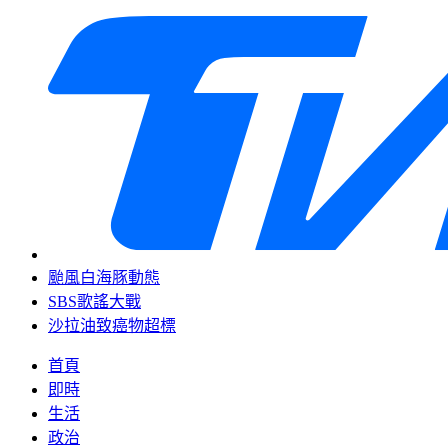
颱風白海豚動態
SBS歌謠大戰
沙拉油致癌物超標
首頁
即時
生活
政治