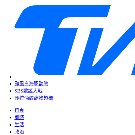
颱風白海豚動態
SBS歌謠大戰
沙拉油致癌物超標
首頁
即時
生活
政治