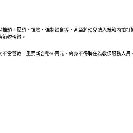
以推頭、壓頭、捏臉、強制餵食等，甚至將幼兒裝入紙箱內拍打搖
情節較輕微。
不當管教，重罰新台幣50萬元，終身不得聘任為教保服務人員