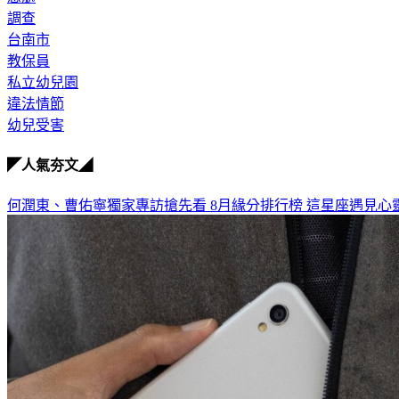
調查
台南市
教保員
私立幼兒園
違法情節
幼兒受害
◤人氣夯文◢
何潤東、曹佑寧獨家專訪搶先看
8月緣分排行榜 這星座遇見心