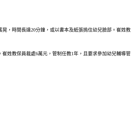
晃，時間長達20分鐘，或以書本及紙張摀住幼兒臉部。崔姓教
。崔姓教保員裁處6萬元，管制任教1年，且要求參加幼兒輔導管