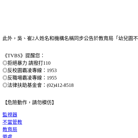
此外，吳、崔2人姓名和機構名稱同步公告於教育局「幼兒園
《TVBS》提醒您：
◎拒絕暴力 請撥打110
◎反校園霸凌專線：1953
◎反職場霸凌專線：1955
◎法律扶助基金會：(02)412-8518
【危險動作，請勿模仿】
監視器
不當管教
教育局
懲處