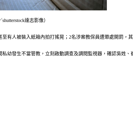
terstock達志影像）
甚至有人被裝入紙箱內拍打搖晃；2名涉案教保員遭懲處開罰，其
私幼發生不當管教，立刻啟動調查及調閱監視器，確認吳姓、崔