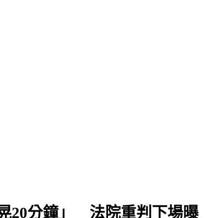
晃20分鐘」 法院重判下場曝