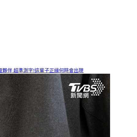
靈夥伴
超準測字!這輩子正緣何時會出現