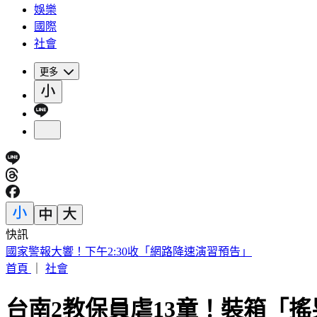
娛樂
國際
社會
更多
快訊
被選上國民法官該怎麼辦? 司法院廣告
首頁
｜
社會
台南2教保員虐13童！裝箱「搖