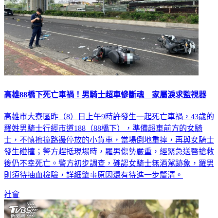
高雄88橋下死亡車禍！男騎士超車慘斷魂 家屬淚求監視器
高雄市大寮區昨（8）日上午9時許發生一起死亡車禍，43歲的
羅姓男騎士行經市道188（88橋下），準備超車前方的女騎
士，不慎擦撞路邊停放的小貨車，當場倒地重摔，再與女騎士
發生碰撞；警方趕抵現場時，羅男傷勢嚴重，經緊急送醫搶救
後仍不幸死亡。警方初步調查，確認女騎士無酒駕跡象，羅男
則須待抽血檢驗，詳細肇事原因還有待進一步釐清。
社會