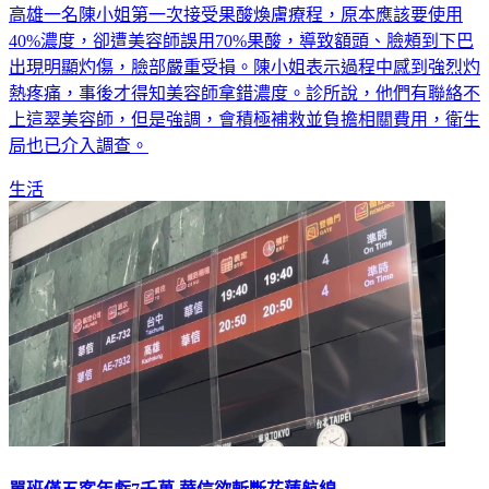
40%濃度，卻遭美容師誤用70%果酸，導致額頭、臉頰到下巴
出現明顯灼傷，臉部嚴重受損。陳小姐表示過程中感到強烈灼
熱疼痛，事後才得知美容師拿錯濃度。診所說，他們有聯絡不
上這翠美容師，但是強調，會積極補救並負擔相關費用，衛生
局也已介入調查。
生活
單班僅五客年虧7千萬 華信欲斬斷花蓮航線