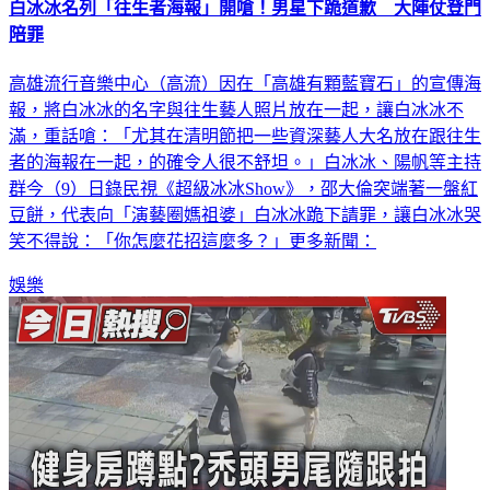
陪罪
高雄流行音樂中心（高流）因在「高雄有顆藍寶石」的宣傳海
報，將白冰冰的名字與往生藝人照片放在一起，讓白冰冰不
滿，重話嗆：「尤其在清明節把一些資深藝人大名放在跟往生
者的海報在一起，的確令人很不舒坦。」白冰冰、陽帆等主持
群今（9）日錄民視《超級冰冰Show》，邵大倫突端著一盤紅
豆餅，代表向「演藝圈媽祖婆」白冰冰跪下請罪，讓白冰冰哭
笑不得說：「你怎麼花招這麼多？」更多新聞：
娛樂