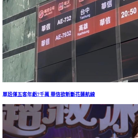
單班僅五客年虧7千萬 華信欲斬斷花蓮航線