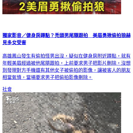
獨家影音／健身房蹲點？禿頭男尾隨跟拍 美眉勇揪偷拍狼赫
見多女受害
高雄鳳山發生有偷拍怪男出沒，疑似在健身房附近蹲點，就有
年輕美眉經過被他尾隨跟拍，上前要求男子把影片刪除，沒想
到發現對方手機還有其他女子被偷拍的影像，讓被害人的朋友
相當氣憤，當場要求男子把偷拍影像刪除。
社會