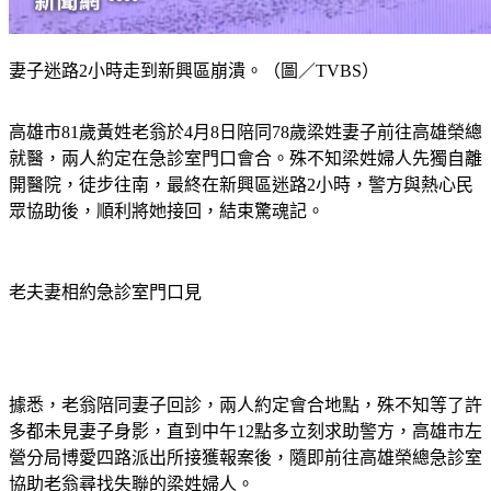
妻子迷路2小時走到新興區崩潰。（圖／TVBS）
高雄市81歲黃姓老翁於4月8日陪同78歲梁姓妻子前往高雄榮總
就醫，兩人約定在急診室門口會合。殊不知梁姓婦人先獨自離
開醫院，徒步往南，最終在新興區迷路2小時，警方與熱心民
眾協助後，順利將她接回，結束驚魂記。
老夫妻相約急診室門口見
據悉，老翁陪同妻子回診，兩人約定會合地點，殊不知等了許
多都未見妻子身影，直到中午12點多立刻求助警方，高雄市左
營分局博愛四路派出所接獲報案後，隨即前往高雄榮總急診室
協助老翁尋找失聯的梁姓婦人。