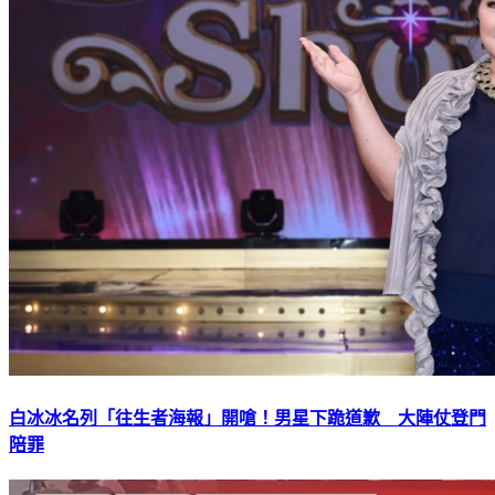
白冰冰名列「往生者海報」開嗆！男星下跪道歉 大陣仗登門
陪罪