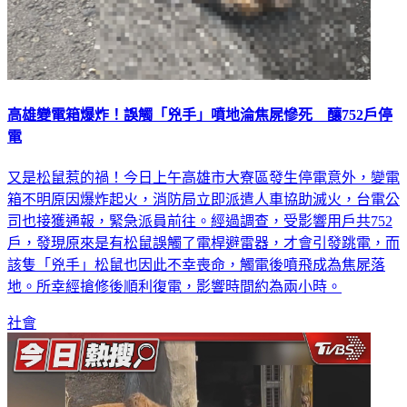
高雄變電箱爆炸！誤觸「兇手」噴地淪焦屍慘死 釀752戶停
電
又是松鼠惹的禍！今日上午高雄市大寮區發生停電意外，變電
箱不明原因爆炸起火，消防局立即派遣人車協助滅火，台電公
司也接獲通報，緊急派員前往。經過調查，受影響用戶共752
戶，發現原來是有松鼠誤觸了電桿避雷器，才會引發跳電，而
該隻「兇手」松鼠也因此不幸喪命，觸電後噴飛成為焦屍落
地。所幸經搶修後順利復電，影響時間約為兩小時。
社會