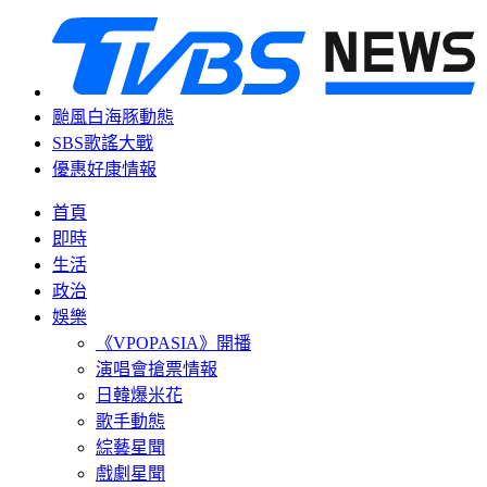
颱風白海豚動態
SBS歌謠大戰
優惠好康情報
首頁
即時
生活
政治
娛樂
《VPOPASIA》開播
演唱會搶票情報
日韓爆米花
歌手動態
綜藝星聞
戲劇星聞