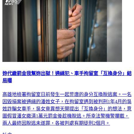
妳代繳罰金我幫妳出獄！通緝犯、車手拘留室「互換身分」結
局曝
高雄地檢署拘留室日前發生一起荒唐的身分互換脫逃案。一名
因毀損案被通緝的潘姓女子，在拘留室遇到被判刑1年4月的吳
姓詐騙女車手，吳女竟異想天開提出「互換身分」的想法，意
圖假冒潘女繳清1萬元罰金後趁機脫逃。所幸法警機警攔截，
兩人最終因脫逃未遂罪，各被判處有期徒刑2個月。
社會