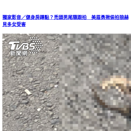
獨家影音／健身房蹲點？禿頭男尾隨跟拍 美眉勇揪偷拍狼赫
見多女受害