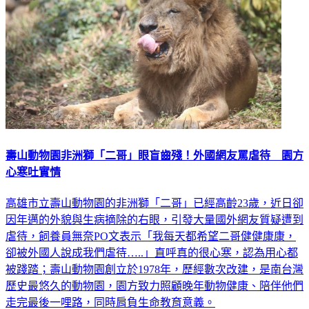
壽山動物園非洲獅「二哥」眼盲齒殘！外國網友罵虐待 園方
心寒吐實情
高雄市立壽山動物園的非洲獅「二哥」已經高齡23歲，近日卻
因年邁的外貌與生病摘除的右眼，引發大量國外網友質疑遭到
虐待，飼養員無奈PO文表示「我每天都希望二哥健健康康，
卻被外國人說成我們虐待…..」直呼真的很心寒，認為用心都
被踐踏；壽山動物園創立於1978年，歷經數次改建，是南台灣
歷史最悠久的動物園，園方致力照顧晚年動物健康、陪伴他們
走完最後一哩路，同時肩負生命教育意義。