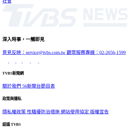
深入時事，一觸即見
意見反映：service@tvbs.com.tw
觀眾服務專線：02-2656-1599
TVBS新聞網
關於我們
56新聞台節目表
政策與隱私
隱私權政策
性騷擾防治措施
網站使用協定
版權宣告
認識 TVBS
公司介紹
企業動態
人才招募
主播專區
星藝象娛樂
節目版權