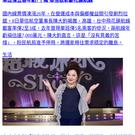
國內線票價凍漲26年，在營運成本與偏鄉權益間引發劇烈拉
鋸。8日華信航空董事長陳大鈞揭露，高雄、台中飛花蓮航線
載客率僅2至3成，去年曾現單班僅5名乘客的慘況，兩航線年
虧損估達7,000萬元。陳大鈞直言，這是「沒有意義的苦
撐」，盼民航局准予停飛，將運能移往需求穩定的離島。
生活
白冰冰名列「往生者海報」開嗆！男星下跪道歉 大陣仗登門