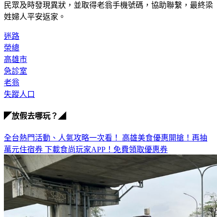
姓婦人平安返家。
迷路
榮總
高雄市
急診室
老翁
失蹤人口
◤放假去哪玩？◢
全台熱門活動、人氣攻略一次看！
高雄美食優惠開搶！再抽
萬元住宿券
下載食尚玩家APP！免費領取優惠券