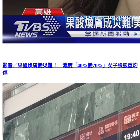
影音／果酸煥膚變災難！ 濃度「40%變70%」女子臉嚴重灼
傷