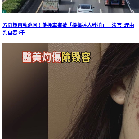
方向燈自動跳回！他換車道遭「檢舉達人秒拍」 法官1理由
判自吞3千