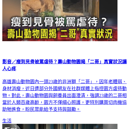
影音／瘦到見骨被罵虐待？壽山動物園揭「二哥」真實狀況讓
人心疼
高雄壽山動物園內一頭23歲的非洲獅「二哥」，因年老體弱、
身材消瘦，近日遭部分外國網友在社群媒體上指控園方虐待動
物。對此，壽山動物園與飼養員出面澄清，強調23歲的二哥相
當於人類百歲高齡，園方不僅細心照護，更特別購買切肉機協
助牠進食，盼民眾能給予支持與鼓勵。
生活