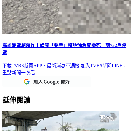
高雄變電箱爆炸！誤觸「兇手」噴地淪焦屍慘死 釀752戶停
電
下載TVBS新聞APP，最新消息不漏接
加入TVBS新聞LINE，
重點新聞一次看
延伸閱讀