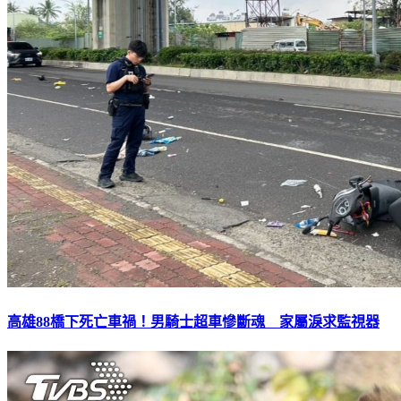
高雄88橋下死亡車禍！男騎士超車慘斷魂 家屬淚求監視器