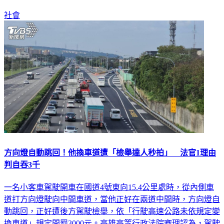
社會
方向燈自動跳回！他換車道遭「檢舉達人秒拍」 法官1理由
判自吞3千
一名小客車駕駛開車在國道4號東向15.4公里處時，從內側車
道打方向燈駛向中間車道，當他正好在兩道中間時，方向燈自
動跳回，正好遭後方駕駛檢舉，依「行駛高速公路未依規定變
換車道」規定開罰3000元。高雄高等行政法院審理認為，駕駛
知道方向燈跳回時應再打一次，放任它跳回、繼續行駛實屬過