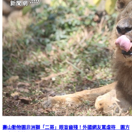
壽山動物園非洲獅「二哥」眼盲齒殘！外國網友罵虐待 園方
心寒吐實情