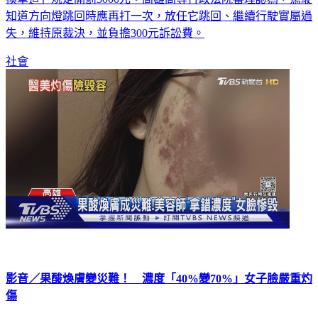
失，維持原裁決，並負擔300元訴訟費。
社會
影音／果酸煥膚變災難！ 濃度「40%變70%」女子臉嚴重灼
傷
高雄一名陳小姐第一次接受果酸煥膚療程，原本應該要使用