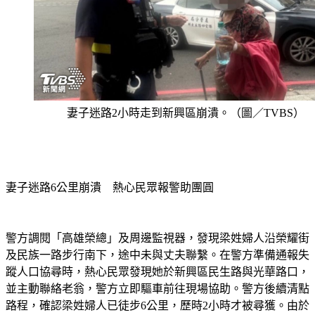
妻子迷路2小時走到新興區崩潰。（圖／TVBS）
妻子迷路6公里崩潰　熱心民眾報警助團圓
警方調閱「高雄榮總」及周邊監視器，發現梁姓婦人沿榮耀街
及民族一路步行南下，途中未與丈夫聯繫。在警方準備通報失
蹤人口協尋時，熱心民眾發現她於新興區民生路與光華路口，
並主動聯絡老翁，警方立即驅車前往現場協助。警方後續清點
路程，確認梁姓婦人已徒步6公里，歷時2小時才被尋獲。由於
民眾及時發現異狀，並取得老翁手機號碼，協助聯繫，最終梁