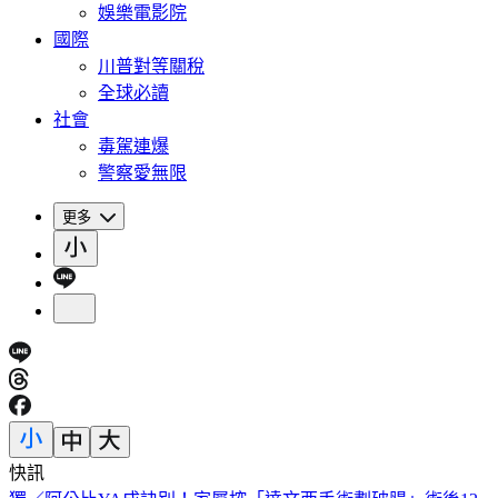
娛樂電影院
國際
川普對等關稅
全球必讀
社會
毒駕連爆
警察愛無限
更多
快訊