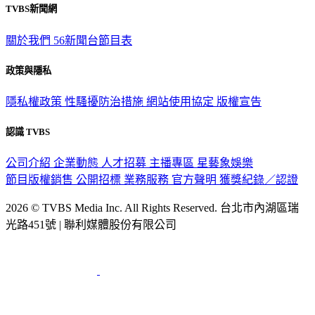
關於我們
56新聞台節目表
政策與隱私
隱私權政策
性騷擾防治措施
網站使用協定
版權宣告
認識 TVBS
公司介紹
企業動態
人才招募
主播專區
星藝象娛樂
節目版權銷售
公開招標
業務服務
官方聲明
獲獎紀錄／認證
2026 © TVBS Media Inc. All Rights Reserved. 台北市內湖區瑞
光路451號 | 聯利媒體股份有限公司