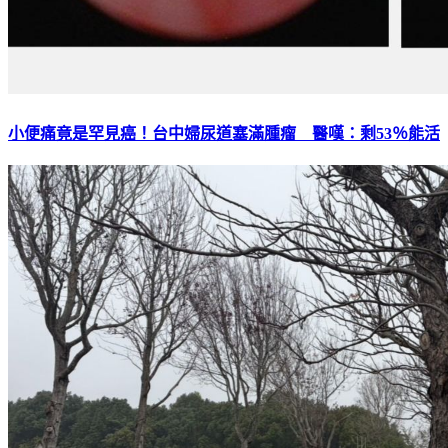
小便痛竟是罕見癌！台中婦尿道塞滿腫瘤 醫嘆：剩53％能活