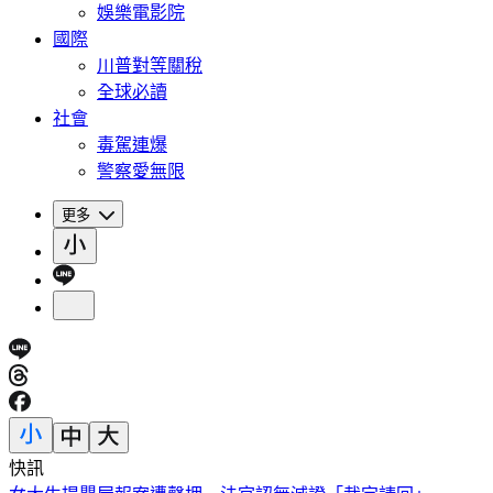
娛樂電影院
國際
川普對等關稅
全球必讀
社會
毒駕連爆
警察愛無限
更多
快訊