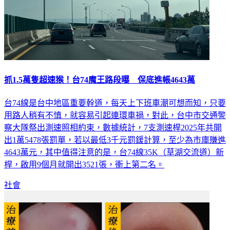
抓1.5萬隻超速猴！台74魔王路段曝 保底進帳4643萬
台74線是台中地區重要幹道，每天上下班車潮可想而知，只要
用路人稍有不慎，就容易引起連環車禍，對此，台中市交通警
察大隊祭出測速照相約束，數據統計，7支測速桿2025年共開
出1萬5478張罰單，若以最低3千元罰鍰計算，至少為市庫賺進
4643萬元，其中值得注意的是，台74線35K（草湖交流道）新
桿，啟用9個月就開出3521張，衝上第二名。
社會