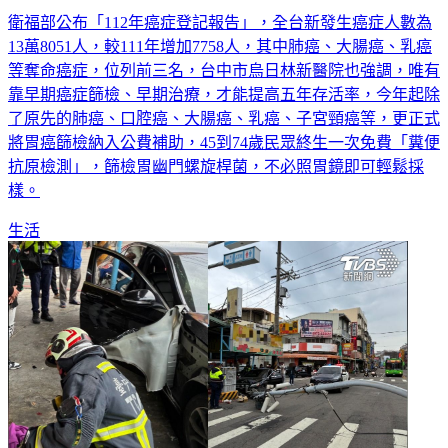
衛福部公布「112年癌症登記報告」，全台新發生癌症人數為
13萬8051人，較111年增加7758人，其中肺癌、大腸癌、乳癌
等奪命癌症，位列前三名，台中市烏日林新醫院也強調，唯有
靠早期癌症篩檢、早期治療，才能提高五年存活率，今年起除
了原先的肺癌、口腔癌、大腸癌、乳癌、子宮頸癌等，更正式
將胃癌篩檢納入公費補助，45到74歲民眾終生一次免費「糞便
抗原檢測」，篩檢胃幽門螺旋桿菌，不必照胃鏡即可輕鬆採
樣。
生活