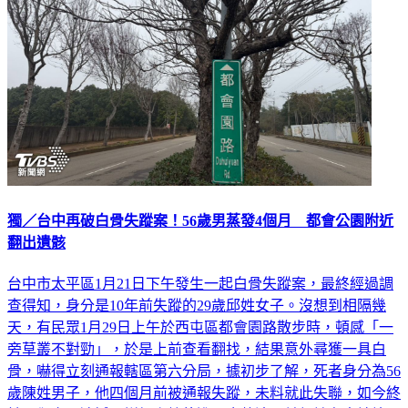
獨／台中再破白骨失蹤案！56歲男蒸發4個月 都會公園附近
翻出遺骸
台中市太平區1月21日下午發生一起白骨失蹤案，最終經過調
查得知，身分是10年前失蹤的29歲邱姓女子。沒想到相隔幾
天，有民眾1月29日上午於西屯區都會園路散步時，頓感「一
旁草叢不對勁」，於是上前查看翻找，結果意外尋獲一具白
骨，嚇得立刻通報轄區第六分局，據初步了解，死者身分為56
歲陳姓男子，他四個月前被通報失蹤，未料就此失聯，如今終