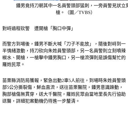
鍾男竟持刀朝其中一名員警頭部猛刺，一旁員警見狀立
槍。（圖／TVBS）
對峙過程砍警　遭開槍「胸口中彈」
而警方到場後，鍾男不斷大喊「刀子不能放」，隨後對峙到一
半情緒激動，持刀砍向朱姓員警頭部，另一名員警則立刻噴辣
椒水、開槍，一槍擊中鍾男胸口，另一槍流彈則是誤傷幫忙的
羅姓民眾。
苗栗縣消防局獲報，緊急出動2車5人前往，到場時朱姓員警頭
部5公分撕裂傷，鮮血直流，送往苗栗醫院，鍾男意識躁動，
胸部槍傷無貫穿，送大千醫院，羅姓民眾由當地里長先行協助
送醫，詳細犯案動機仍待進一步釐清。