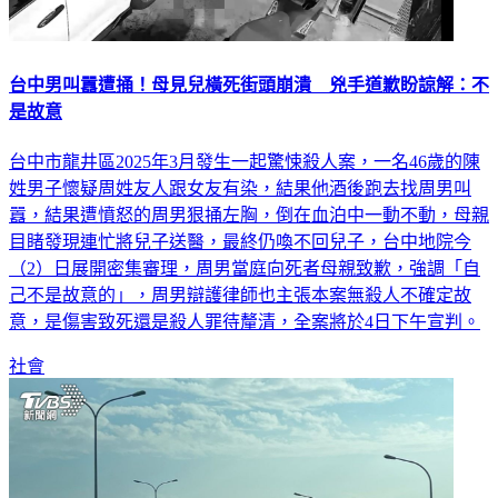
台中男叫囂遭捅！母見兒橫死街頭崩潰 兇手道歉盼諒解：不
是故意
台中市龍井區2025年3月發生一起驚悚殺人案，一名46歲的陳
姓男子懷疑周姓友人跟女友有染，結果他酒後跑去找周男叫
囂，結果遭憤怒的周男狠捅左胸，倒在血泊中一動不動，母親
目睹發現連忙將兒子送醫，最終仍喚不回兒子，台中地院今
（2）日展開密集審理，周男當庭向死者母親致歉，強調「自
己不是故意的」，周男辯護律師也主張本案無殺人不確定故
意，是傷害致死還是殺人罪待釐清，全案將於4日下午宣判。
社會