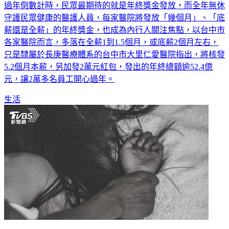
過年倒數計時，民眾最期待的就是年終獎金發放，而全年無休
守護民眾健康的醫護人員，每家醫院將發放「幾個月」、「底
薪還是全薪」的年終獎金，也成為內行人關注焦點，以台中市
各家醫院而言，多落在全薪1到1.5個月，或底薪2個月左右，
只是隸屬於長庚醫療體系的台中市大里仁愛醫院指出，將核發
5.2個月本薪，另加發2萬元紅包，發出的年終總額逾52.4億
元，讓2萬多名員工開心過年。
生活