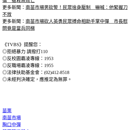
傷　搶救無效亡
更多新聞：
南苗市場男砍警！民眾捨身壓制　嚇喊：他緊握刀
不放
更多新聞：
南苗市場砍人英勇民眾搏命相助手掌中彈　市長慰
問竟是當兵同梯
《TVBS》提醒您：
◎拒絕暴力 請撥打110
◎反校園霸凌專線：1953
◎反職場霸凌專線：1955
◎法律扶助基金會：(02)412-8518
◎未經判決確定，應推定為無罪。
苗栗
南苗市場
胸口中彈