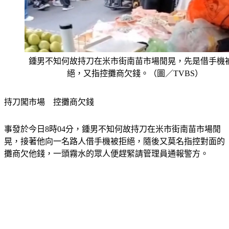
鍾男不知何故持刀在米市街南苗市場閒晃，先是借手機
絕，又指控攤商欠錢。（圖／TVBS）
持刀闖市場　控攤商欠錢
事發於今日8時04分，鍾男不知何故持刀在米市街南苗市場閒
晃，接著他向一名路人借手機被拒絕，隨後又莫名指控對面的
攤商欠他錢，一頭霧水的眾人便趕緊請管理員通報警方。