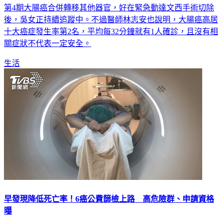
第4期大腸癌合併轉移其他器官，好在緊急動達文西手術切除
後，吳女正持續追蹤中。不過醫師林志安也說明，大腸癌高居
十大癌症發生率第2名，平均每32分鐘就有1人確診，且沒有相
關症狀不代表一定安全。
生活
早發現降低死亡率！6癌公費篩檢上路 高危險群、申請資格
曝