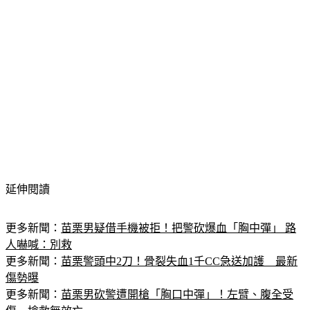
延伸閱讀
更多新聞：
苗栗男疑借手機被拒！把警砍爆血「胸中彈」 路
人嚇喊：別救
更多新聞：
苗栗警頭中2刀！骨裂失血1千CC急送加護　最新
傷勢曝
更多新聞：
苗栗男砍警遭開槍「胸口中彈」！左臂、腹全受