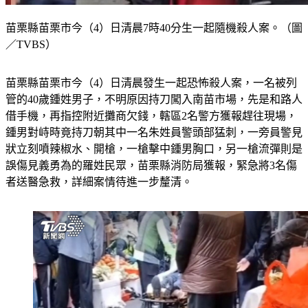
苗栗縣苗栗市今（4）日清晨7時40分生一起隨機殺人案。（圖
／TVBS）
苗栗縣苗栗市今（4）日清晨發生一起恐怖殺人案，一名被列
管的40歲鍾姓男子，不明原因持刀闖入南苗市場，先是和路人
借手機，再指控附近攤商欠錢，轄區2名警方獲報趕往現場，
鍾男對峙時竟持刀朝其中一名朱姓員警頭部猛刺，一旁員警見
狀立刻噴辣椒水、開槍，一槍擊中鍾男胸口，另一槍流彈則是
誤傷見義勇為的羅姓民眾，苗栗縣消防局獲報，緊急將3名傷
者送醫急救，詳細案情待進一步釐清。