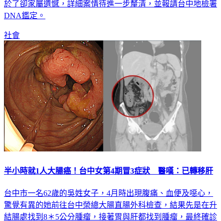
於了卻家屬遺憾，詳細案情待進一步釐清，並報請台中地檢署
DNA鑑定。
社會
半小時就1人大腸癌！台中女第4期冒3症狀 醫嘆：已轉移肝
台中市一名62歲的吳姓女子，4月時出現腹痛、血便及噁心，
驚覺有異的她前往台中榮總大腸直腸外科檢查，結果先是在升
結腸處找到8＊5公分腫瘤，接著胃與肝都找到腫瘤，最終確診