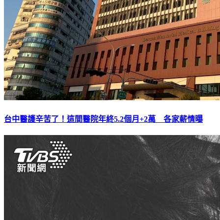
台中醫護辛苦了！這間醫院年終5.2個月+2萬 各家薪情曝