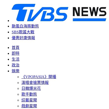
颱風白海豚動態
SBS歌謠大戰
優惠好康情報
首頁
即時
生活
政治
娛樂
《VPOPASIA》開播
演唱會搶票情報
日韓爆米花
歌手動態
綜藝星聞
戲劇星聞