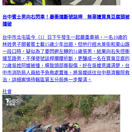
台中賓士男向右閃車！暴衝撞斷號誌桿 無辜嬤買臭豆腐頭被
撞破
台中市北屯區今（1）日下午發生一起嚴重車禍，一名19歲的
林姓男子開著賓士載15歲少年出遊，但他行經水景街和東山路
一段口時，疑似為了要閃避左轉的51歲張男，結果向右失控衝
撞至路旁，不僅使號誌桿攔腰折斷，更釀成一名在買臭豆腐的
72歲吳姓阿嬤被撞，導致頭部撕裂傷，好在吳嬤意識清楚，台
中市消防局人員給予急救處置後，將吳嬤送往台中慈濟醫院救
治，詳細案情待轄區第五分局進一步釐清。
社會