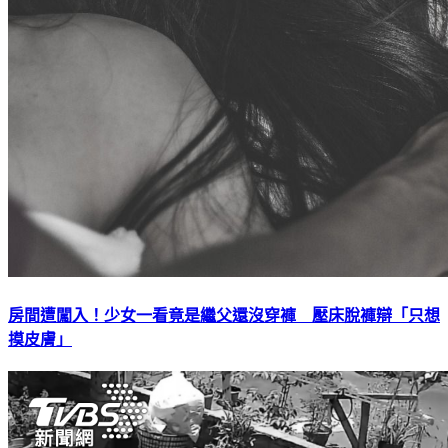
房間遭闖入！少女一看竟是繼父還沒穿褲 壓床脫褲辯「只想
摸皮膚」