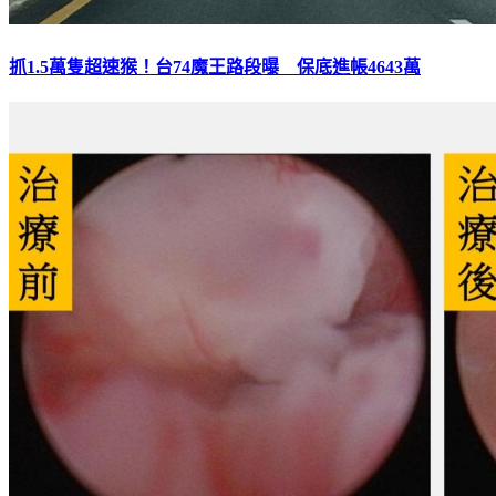
抓1.5萬隻超速猴！台74魔王路段曝 保底進帳4643萬