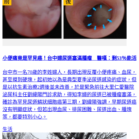
小便痛竟是罕見癌！台中婦尿道塞滿腫瘤 醫嘆：剩53％能活
台中市一名70歲的李姓婦人，長期出現反覆小便疼痛、血尿，
甚至摸到硬塊，起初她以為是典型夏季泌尿道感染的症狀，但
是以抗生素治療2週後並未改善，於是緊急前往大里仁愛醫院
泌尿科主任劉緯陽門診求助，得知李婦的尿道已被腫瘤塞滿，
確診為罕見尿道鱗狀細胞癌第三期，劉緯陽強調，早期尿道癌
沒有明顯症狀，但若出現血尿、排尿困難、尿道出血、腫塊
等，都要特別小心。
生活