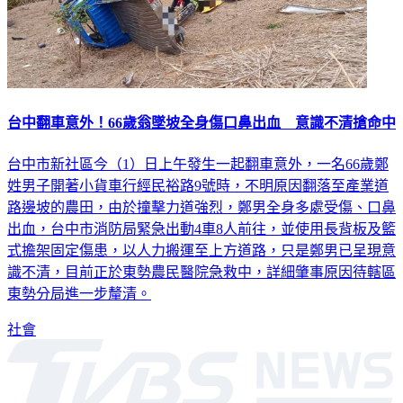
台中翻車意外！66歲翁墜坡全身傷口鼻出血 意識不清搶命中
台中市新社區今（1）日上午發生一起翻車意外，一名66歲鄭
姓男子開著小貨車行經民裕路9號時，不明原因翻落至產業道
路邊坡的農田，由於撞擊力道強烈，鄭男全身多處受傷、口鼻
出血，台中市消防局緊急出動4車8人前往，並使用長背板及籃
式擔架固定傷患，以人力搬運至上方道路，只是鄭男已呈現意
識不清，目前正於東勢農民醫院急救中，詳細肇事原因待轄區
東勢分局進一步釐清。
社會