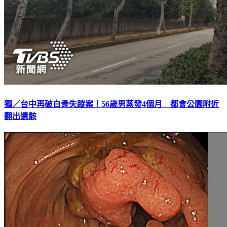
獨／台中再破白骨失蹤案！56歲男蒸發4個月 都會公園附近
翻出遺骸