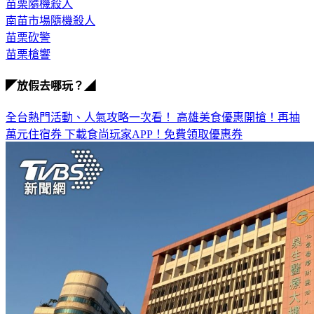
苗栗隨機殺人
南苗市場隨機殺人
苗栗砍警
苗栗槍響
◤放假去哪玩？◢
全台熱門活動、人氣攻略一次看！
高雄美食優惠開搶！再抽
萬元住宿券
下載食尚玩家APP！免費領取優惠券