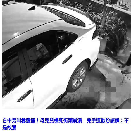
台中男叫囂遭捅！母見兒橫死街頭崩潰 兇手道歉盼諒解：不
是故意