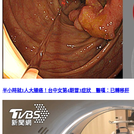
半小時就1人大腸癌！台中女第4期冒3症狀 醫嘆：已轉移肝