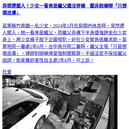
房間遭闖入！少女一看竟是繼父還沒穿褲 壓床脫褲辯「只想
摸皮膚」
苗栗縣竹南鎮一名少女，2024年2月在房間內休息時，突然遭
人闖入，她一看竟是繼父，而繼父赤裸下半身還強跨坐在少女
身上，將少女褲子脫下企圖侵犯，好在少女緊急逃離求助。苗
栗地院一審處2年6月，台中高分院二審時，繼父主張「只是想
摸皮膚」，律師則辯稱僅是強制猥褻罪，不過法官不採信繼父
說詞，依家暴妨害性自主處2年6月，可上訴。
社會