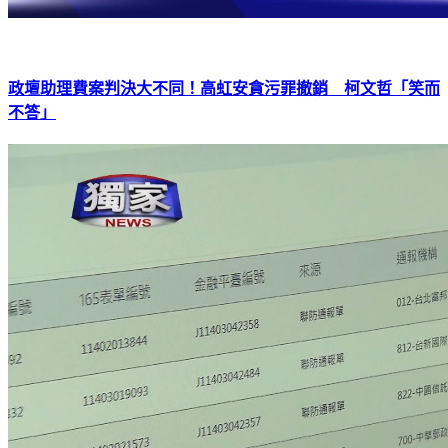
政壇助理費案判決大不同！高虹安貪污罪撤銷 柯文哲「笑而
不答」