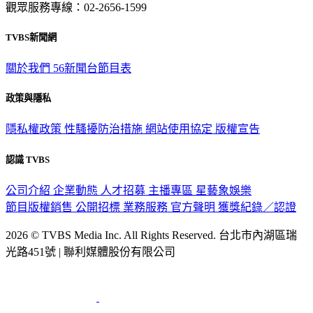
觀眾服務專線：02-2656-1599
TVBS新聞網
關於我們
56新聞台節目表
政策與隱私
隱私權政策
性騷擾防治措施
網站使用協定
版權宣告
認識 TVBS
公司介紹
企業動態
人才招募
主播專區
星藝象娛樂
節目版權銷售
公開招標
業務服務
官方聲明
獲獎紀錄／認證
2026 © TVBS Media Inc. All Rights Reserved. 台北市內湖區瑞
光路451號 | 聯利媒體股份有限公司