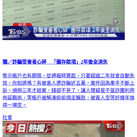
獨／詐騙受害者心碎 「圈存款項」2年後全消失
警示帳戶也有期限，從通報時算起，只要超過二年就會自動失
效，你知道嗎？有被害人遭詐騙近五萬，案件因為車手不斷上
訴，偵辦三年才結案，錢卻不見了，讓人懷疑是不是詐團利用
拖延戰術，等帳戶被解凍偷偷領走贓款，被害人空等好幾年換
得一場空。
社會