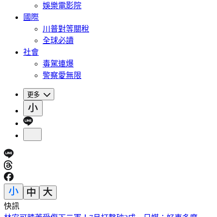
娛樂電影院
國際
川普對等關稅
全球必讀
社會
毒駕連爆
警察愛無限
更多
快訊