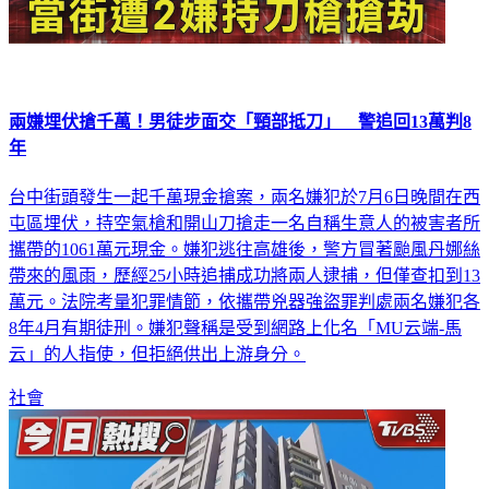
兩嫌埋伏搶千萬！男徒步面交「頸部抵刀」 警追回13萬判8
年
台中街頭發生一起千萬現金搶案，兩名嫌犯於7月6日晚間在西
屯區埋伏，持空氣槍和開山刀搶走一名自稱生意人的被害者所
攜帶的1061萬元現金。嫌犯逃往高雄後，警方冒著颱風丹娜絲
帶來的風雨，歷經25小時追捕成功將兩人逮捕，但僅查扣到13
萬元。法院考量犯罪情節，依攜帶兇器強盜罪判處兩名嫌犯各
8年4月有期徒刑。嫌犯聲稱是受到網路上化名「MU云端-馬
云」的人指使，但拒絕供出上游身分。
社會