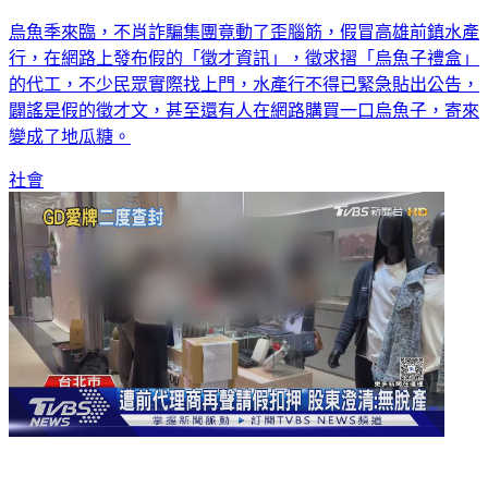
詐團也想賺「黑金」！ 假冒水產行徵摺紙盒代工
烏魚季來臨，不肖詐騙集團竟動了歪腦筋，假冒高雄前鎮水產
行，在網路上發布假的「徵才資訊」，徵求摺「烏魚子禮盒」
的代工，不少民眾實際找上門，水產行不得已緊急貼出公告，
闢謠是假的徵才文，甚至還有人在網路購買一口烏魚子，寄來
變成了地瓜糖。
社會