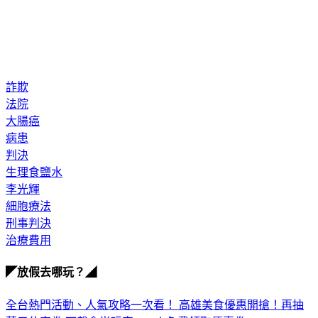
詐欺
法院
大腸癌
病患
判決
生理食鹽水
李光輝
細胞療法
刑事判決
治療費用
◤放假去哪玩？◢