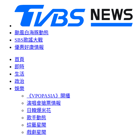
颱風白海豚動態
SBS歌謠大戰
優惠好康情報
首頁
即時
生活
政治
娛樂
《VPOPASIA》開播
演唱會搶票情報
日韓爆米花
歌手動態
綜藝星聞
戲劇星聞