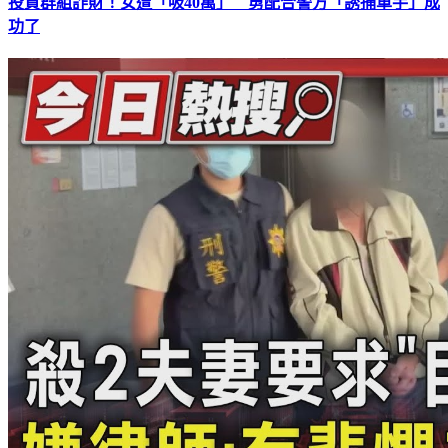
投資群組詐財！女遭「吸40萬」 勇配合警方「誘捕車手」成
功了