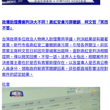
政壇助理費案判決大不同！高虹安貪污罪撤銷 柯文哲「笑而
不答」
台灣政壇多位政治人物捲入助理費用爭議，判決結果卻有顯著
差異。新竹市長高虹安二審撤銷貪污罪，引發各界關注。前民
眾黨主席柯文哲日前因京華城案出庭時，面對高虹安判決相關
提問，僅以微笑回應，不發一語。法界人士指出，相關案件判
決差異主要在於是否有真實助理存在，以及當事人是否具公務
人員身分、領取政府薪資等關鍵因素，這些都直接影響法院對
案件的認定結果。
社會