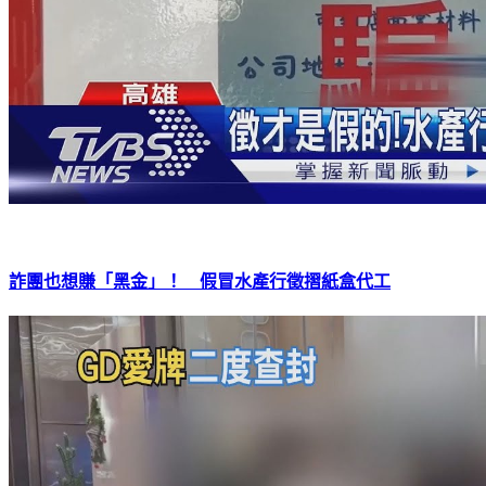
詐團也想賺「黑金」！ 假冒水產行徵摺紙盒代工