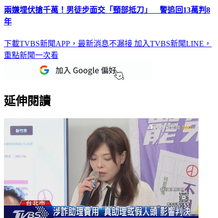
兩嫌埋伏搶千萬！男徒步面交「頸部抵刀」 警追回13萬判8
年
下載TVBS新聞APP，最新消息不漏接
加入TVBS新聞LINE，
重點新聞一次看
延伸閱讀