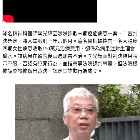
知名精神科醫師李光輝因涉嫌詐欺末期癌症病患一案，二審判
決確定，將入監服刑一年六個月。這名醫師被控向一名大腸癌
四期女性病患收取150萬元治療費用，卻僅為病患注射生理食
鹽水。該病患在轉院後兩週即告不治。李光輝面對判決結果表
示不服，否認有犯罪行為，並指高等法院誤判事實，但法院根
據調查證據做出裁決，認定其詐欺行為成立。