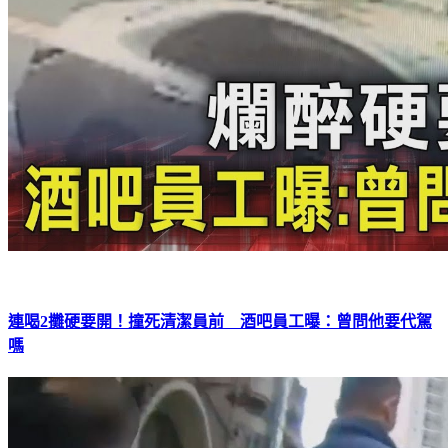
連喝2攤硬要開！撞死清潔員前 酒吧員工曝：曾問他要代駕
嗎