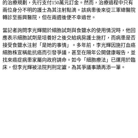
根據法院調查，這名罹患大腸癌第四期的女性病患相信李光輝
的治療規劃，先行支付150萬元訂金。然而，治療過程中只有
兩位身分不明的護士為其注射點滴。該病患後來從三軍總醫院
轉診至振興醫院，但在兩週後便不幸過世。
當記者詢問李光輝關於細胞試劑與食鹽水的使用情況時，他回
應表示細胞試劑是培養好之後交給病房護士施打，而病患是否
接受食鹽水注射「是她的事情」。多年前，李光輝因施打血癌
細胞株宣稱能抗癌而引發爭議，甚至在隔年公開健康報告，並
找來癌症病患家屬向政府請命。如今「細胞療法」已運用於臨
床，但李光輝被法院判刑定讞，為其爭議事蹟再添一筆。