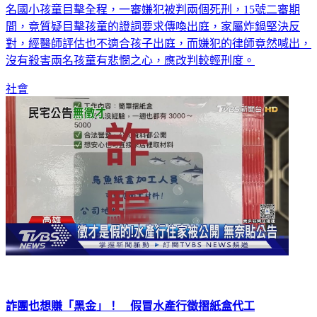
高雄一名吳姓嫌犯，兩年前的九月殺害鄰居夫妻檔，死者的兩
名國小孩童目擊全程，一審嫌犯被判兩個死刑，15號二審期
間，竟質疑目擊孩童的證詞要求傳喚出庭，家屬炸鍋堅決反
對，經醫師評估也不適合孩子出庭，而嫌犯的律師竟然喊出，
沒有殺害兩名孩童有悲憫之心，應改判較輕刑度。
社會