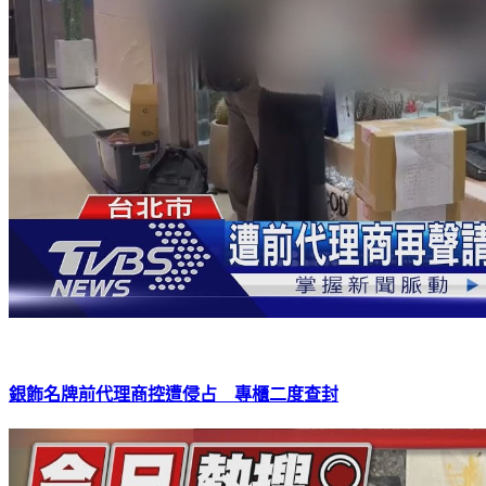
銀飾名牌前代理商控遭侵占 專櫃二度查封