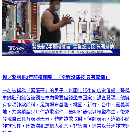
獨／緊張哥2年前模樣曝 「全程沒演技 只有感情」
一名被稱為「緊張哥」的男子，以固定話術向店家借錢，聲稱
車鑰匙和錢包被鎖在車內需要借錢坐車回家。調查發現，他擁
有多項詐欺前科，足跡遍布基隆、桃園、新竹、台中、嘉義等
地，共累積至少11件詐欺案件！最初他疑似以竊盜為生，後來
發現自己具有表演天分，轉向詐欺取財。律師表示，這類小額