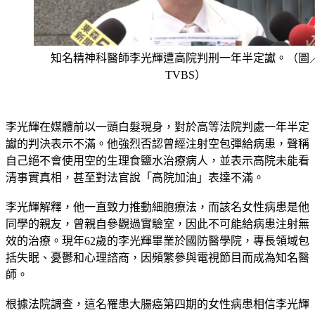
知名精神科醫師李光輝遭高院判刑一年半定讞。（圖
TVBS）
李光輝在媒體前以一頭白髮現身，對於高等法院判處一年半定
讞的判決表示不滿。他強烈否認曾經注射空包彈給病患，聲稱
自己絕不會使用空的生理食鹽水治療病人，並表示高院未能看
清事實真相，甚至對法官說「高院加油」表達不滿。
李光輝解釋，他一直致力推動細胞療法，而該名女性病患是他
同學的親友，曾親自參觀過實驗室，因此不可能給病患注射無
效的治療。現年62歲的李光輝畢業於國防醫學院，專長領域包
括失眠、憂鬱和心理諮商，因頻繁參與電視節目而成為知名醫
師。