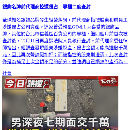
銀飾名牌前代理商控遭侵占 專櫃二度查封
全球知名銀飾品牌發生經營糾紛，前代理商指控股東和前員工
涉嫌侵占公司資產。這家曾受韓星GD和Lisa喜愛的銀飾品
牌，其位於台北市信義區百貨公司的專櫃，繼四個月前首次被
查封後，12月11日再度遭法院人員執行查封。前代理商委任律
師指出，經調查發現股東涉嫌脫產，侵占金額可能高達數千萬
元，因此再次聲請假扣押；而被指控的股東則澄清，此次查封
僅是為補足上次金額不足的部分，並強調自己絕無脫產行為。
社會