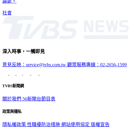
詐欺案件，因為嫌犯是個人犯案，非集團，通常以普通詐欺罪
論處。
社會
深入時事，一觸即見
意見反映：service@tvbs.com.tw
觀眾服務專線：02-2656-1599
TVBS新聞網
關於我們
56新聞台節目表
政策與隱私
隱私權政策
性騷擾防治措施
網站使用協定
版權宣告