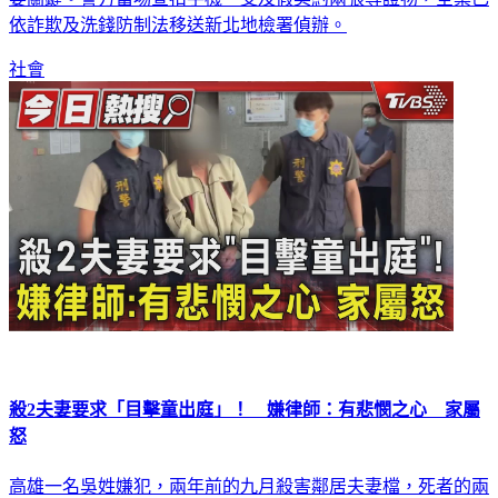
要關鍵。警方當場查扣手機一支及假契約兩張等證物，全案已
依詐欺及洗錢防制法移送新北地檢署偵辦。
社會
殺2夫妻要求「目擊童出庭」！ 嫌律師：有悲憫之心 家屬
怒