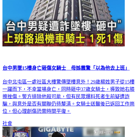
台中男墜15樓身亡砸傷女騎士 母姊震驚「以為他去上班」
台中北屯區一處社區大樓驚傳墜樓意外！29歲楊姓男子從15樓
一躍而下，不幸當場身亡，同時砸中37歲女騎士，導致她右膝
擦挫傷。警方排除他殺可能，但有民眾爆料死者生前疑遭詐
騙，與意外是否有關聯仍待釐清。女騎士送醫後已返回工作崗
位，但心理創傷恐需時間平復。
社會