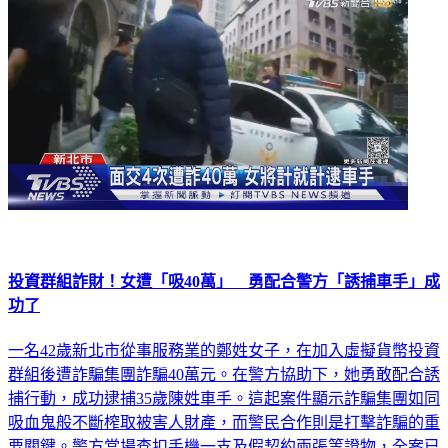
投資群組詐財！女遭「吸40萬」 勇配合警方「誘捕車手」成
功了
一名42歲新北市從事服務業的鄭姓女子，在加入虛擬貨幣投資
群組後遭詐騙集團詐騙40萬元。在警方協助下，她勇敢配合誘
捕行動，成功逮捕35歲陳姓車手。這起案件顯示詐騙集團如同
吸血鬼般不斷榨取被害人財產，而警民合作則是打擊詐騙的重