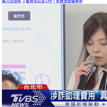
全台熱門活動、人氣攻略一次看！
高雄美食優惠開搶！再抽
萬元住宿券
下載食尚玩家APP！免費領取優惠券