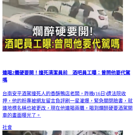
連喝2攤硬要開！撞死清潔員前 酒吧員工曝：曾問他要代駕
嗎
台南安平酒駕撞死人的香酥鴨店老闆，昨晚(16日)遭法院收
押，他的粉專被網友留言負評刷一星灌爆，緊急關閉臉書，就
連地標名稱也被更改，現在他連喝兩攤，喝到爛醉硬要酒駕開
車的畫面曝光了。
社會