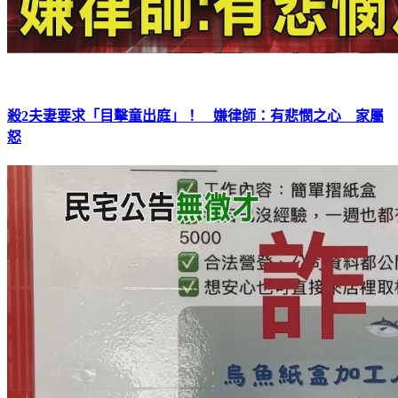
殺2夫妻要求「目擊童出庭」！ 嫌律師：有悲憫之心 家屬
怒