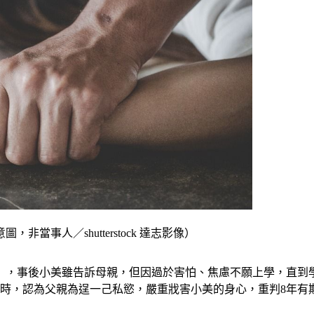
當事人／shutterstock 達志影像）
名），事後小美雖告訴母親，但因過於害怕、焦慮不願上學，直
理時，認為父親為逞一己私慾，嚴重戕害小美的身心，重判8年有