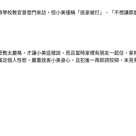
時學校教官曾登門來訪，但小美僅稱「逃家被打」、「不想講那
管教太嚴格，才讓小美這樣說，而且當時家裡有朋友一起住，家
滿足個人性慾，嚴重戕害小美身心，且犯後一再卸詞狡辯，未見