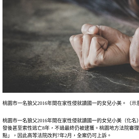
桃園市一名狼父2016年間在家性侵就讀國一的女兒小美。（示意圖，非
桃園市一名狼父2016年間在家性侵就讀國一的女兒小美（化
發後甚至索性逃亡8年，不過最終仍被逮獲。桃園地方法院審
點」，因此高等法院改判7年2月，全案仍可上訴。