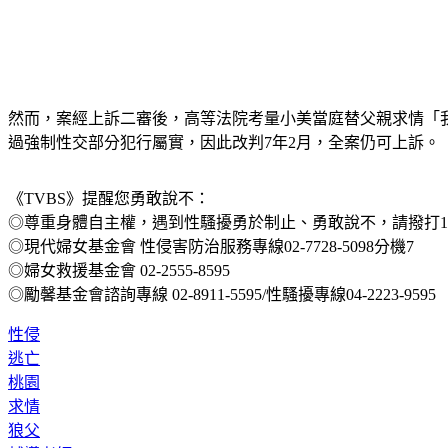
然而，案經上訴二審後，高等法院考量小美當庭替父親求情「
過強制性交部分犯行屬實，因此改判7年2月，全案仍可上訴。
《TVBS》提醒您勇敢說不：
◎尊重身體自主權，遇到性騷擾勇於制止、勇敢說不，請撥打113
◎現代婦女基金會 性侵害防治服務專線02-7728-5098分機7
◎婦女救援基金會 02-2555-8595
◎勵馨基金會諮詢專線 02-8911-5595/性騷擾專線04-2223-9595
性侵
逃亡
桃園
求情
狼父