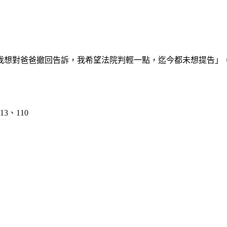
我想對爸爸撤回告訴，我希望法院判輕一點，迄今都未想提告」
、110