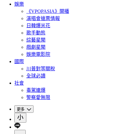
娛樂
《VPOPASIA》開播
演唱會搶票情報
日韓爆米花
歌手動態
綜藝星聞
戲劇星聞
娛樂電影院
國際
川普對等關稅
全球必讀
社會
毒駕連爆
警察愛無限
更多