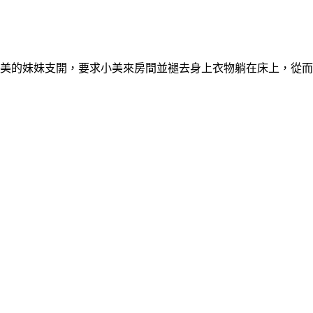
將小美的妹妹支開，要求小美來房間並褪去身上衣物躺在床上，從