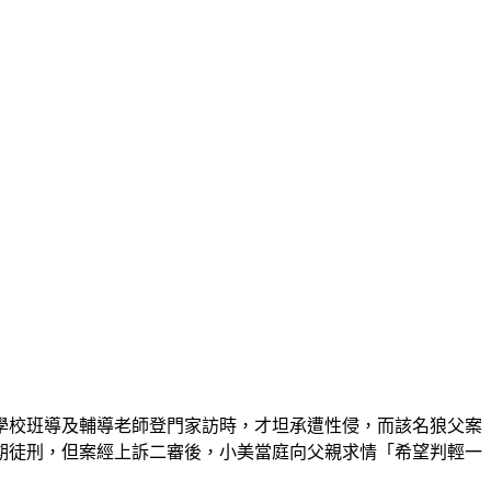
到學校班導及輔導老師登門家訪時，才坦承遭性侵，而該名狼父案
期徒刑，但案經上訴二審後，小美當庭向父親求情「希望判輕一