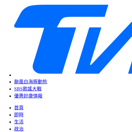
颱風白海豚動態
SBS歌謠大戰
優惠好康情報
首頁
即時
生活
政治