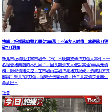
快訊／板橋豬肉攤老闆欠300萬！不滿友人討債 拿殺豬刀狠
砍7刀濺血
新北市板橋區江寧市場今（29）日晚間驚傳持刀傷人事件。一
名經營豬肉攤的林姓男子，因長期遭友人催討高達300萬元債
務，疑似情緒失控，在市場內當場持殺豬刀狠砍，造成對方背
部與手臂共7處刀傷，經緊急送醫治療，所幸意識清楚並無生
命危險。
社會