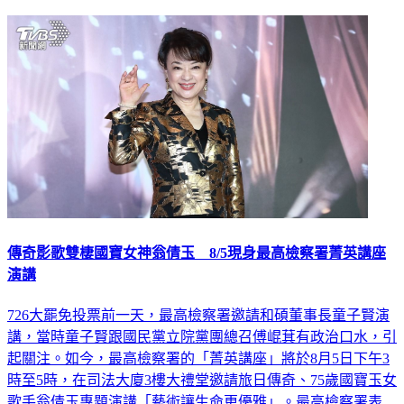
延伸閱讀
傳奇影歌雙棲國寶女神翁倩玉 8/5現身最高檢察署菁英講座
演講
726大罷免投票前一天，最高檢察署邀請和碩董事長童子賢演
講，當時童子賢跟國民黨立院黨團總召傅崐萁有政治口水，引
起關注。如今，最高檢察署的「菁英講座」將於8月5日下午3
時至5時，在司法大廈3樓大禮堂邀請旅日傳奇、75歲國寶玉女