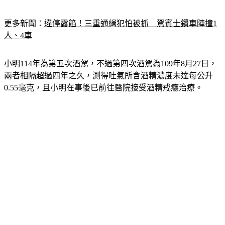
更多新聞：
違停露餡！三重通緝犯怕被抓　駕賓士鑽車陣撞1
人、4車
小明114年為第五次酒駕，不過第四次酒駕為109年8月27日，
兩者相隔超過四年之久，測得吐氣所含酒精濃度未達每公升
0.55毫克，且小明在事後已前往醫院接受酒精戒癮治療。