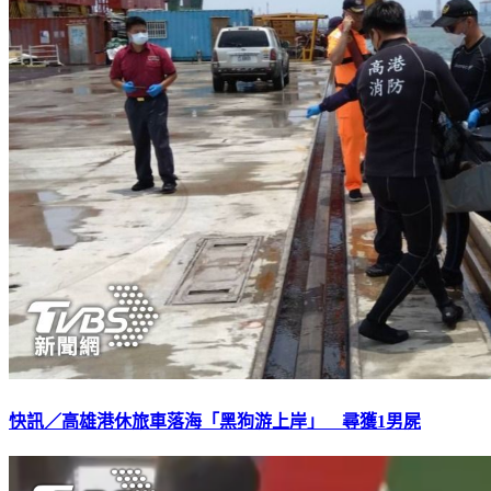
快訊／高雄港休旅車落海「黑狗游上岸」 尋獲1男屍