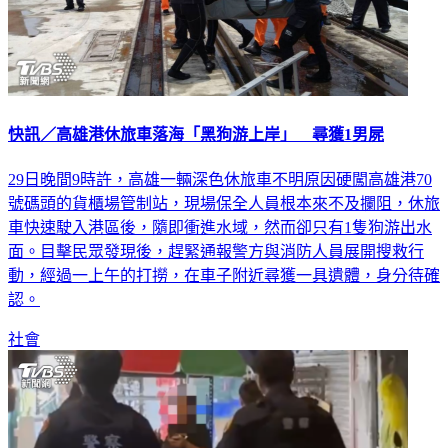
快訊／高雄港休旅車落海「黑狗游上岸」 尋獲1男屍
29日晚間9時許，高雄一輛深色休旅車不明原因硬闖高雄港70
號碼頭的貨櫃場管制站，現場保全人員根本來不及攔阻，休旅
車快速駛入港區後，隨即衝進水域，然而卻只有1隻狗游出水
面。目擊民眾發現後，趕緊通報警方與消防人員展開搜救行
動，經過一上午的打撈，在車子附近尋獲一具遺體，身分待確
認。
社會