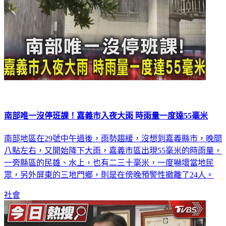
南部唯一沒停班課！嘉義市入夜大雨 時雨量一度達55毫米
南部地區在29號中午過後，雨勢趨緩，沒想到嘉義縣市，晚間
八點左右，又開始降下大雨，嘉義市區出現55毫米的時雨量，
一旁縣區的民雄、水上，也有二三十毫米，一度嚇壞當地民
眾，另外屏東的三地門鄉，則是在傍晚預警性撤離了24人。
社會