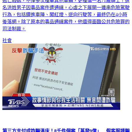
驚險！通緝犯為逃避警方追緝，在新北市街頭上演「碰碰車」
逃亡戲碼，不僅多次撞擊其他車輛，更撞傷一名71歲騎士！這
名洪姓男子因毒品案件遭通緝，心虛之下展開一連串危險駕駛
行為，包括鑽進車陣、闖紅燈、逆向行駛等，最終仍在4小時
後落網。除了原本的毒品通緝案件，他還得面臨公共危險罪的
司法制裁。
社會