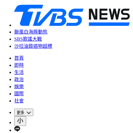
颱風白海豚動態
SBS歌謠大戰
沙拉油致癌物超標
首頁
即時
生活
政治
娛樂
國際
社會
更多