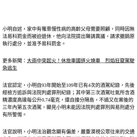
小明自述，家中有罹患慢性病的高齡父母需要照顧，同時因無
法易科罰金而被迫退休，他向法院提出聲請異議，請求撤銷原
執行處分，並准予易科罰金。
更多新聞：
大雨中突起火！休旅車國道火燒車　烈焰狂竄駕駛
急逃生
法官認定，小明自93年開始至109年已有4次的酒駕紀錄，先後
經檢方追訴與法院判處罪刑紀錄；其中第三次酒駕吐氣所含酒
精濃度高達每公升0.74毫克，還自撞分隔島，不過又在案後的
三年內第五次酒駕，顯見小明未能因法院判處罪刑與易刑處分
有所警惕。