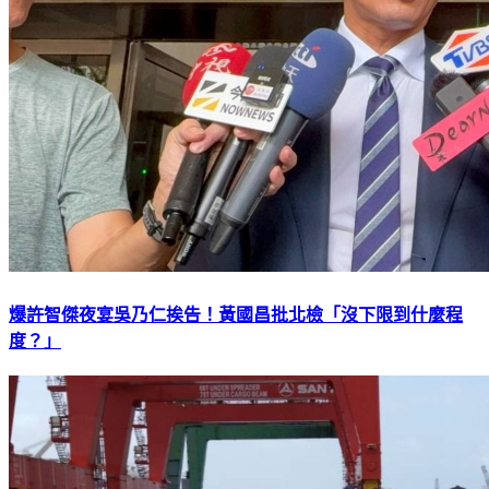
爆許智傑夜宴吳乃仁挨告！黃國昌批北檢「沒下限到什麼程
度？」