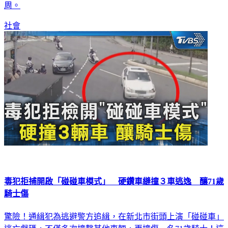
淺色POLO衫和淺色長褲，沒有穿鞋，死亡時間推估已超過一
周。
社會
毒犯拒捕開啟「碰碰車模式」 硬鑽車縫撞３車逃逸 釀71歲
騎士傷