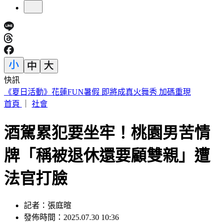
快訊
遠見天下創辦人高希均90歲辭世！「長壽5秘訣」曝 醫生也
認同
首頁
｜
社會
酒駕累犯要坐牢！桃園男苦情
牌「稱被退休還要顧雙親」遭
法官打臉
記者：張庭暄