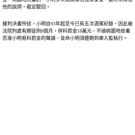
金。桃園地院審酌，小明多次酒駕漠視公眾安全，最終未採信
他的說詞，裁定駁回。
據判決書所述，小明自93年起至今已有五次酒駕紀錄，因此被
法院判處有期徒刑6個月，併科罰金18萬元，不過桃園地檢署
否准小明易科罰金的聲請，並命小明須遵期到案入監執行。