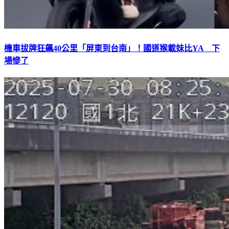
機車拔牌狂飆40公里「屏東到台南」！國道猴載妹比YA 下
場慘了