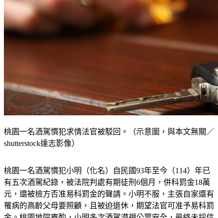
桃園一名酒駕慣犯求情法官被駁回。（示意圖，與本文無關／
shutterstock達志影像）
桃園一名酒駕慣犯小明（化名）自民國93年至今（114）年已
有五次酒駕紀錄，被法院判處有期徒刑6個月，併科罰金18萬
元，還被檢方否准易科罰金的聲請。小明不服，主張自家還有
罹病的高齡父母要照顧，且被迫退休，期望法官可准予易科罰