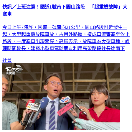
快訊／上班注意！國道1號南下圓山路段 「起重機故障」大
塞車
今日上午7時許，國道一號南向21公里、圓山路段附近發生一
起，大型起重機故障事故，占用外路肩，造成車流壅塞至汐止
路段，一度塞車出現紫爆。高局表示，故障車為大型車種，處
理時間較長，建議小型車駕駛朋友利用高架路段往長途南下
社會