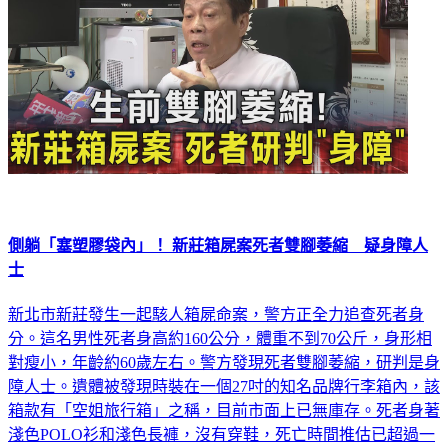
側躺「塞塑膠袋內」！ 新莊箱屍案死者雙腳萎縮 疑身障人
士
新北市新莊發生一起駭人箱屍命案，警方正全力追查死者身
分。這名男性死者身高約160公分，體重不到70公斤，身形相
對瘦小，年齡約60歲左右。警方發現死者雙腳萎縮，研判是身
障人士。遺體被發現時裝在一個27吋的知名品牌行李箱內，該
箱款有「空姐旅行箱」之稱，目前市面上已無庫存。死者身著