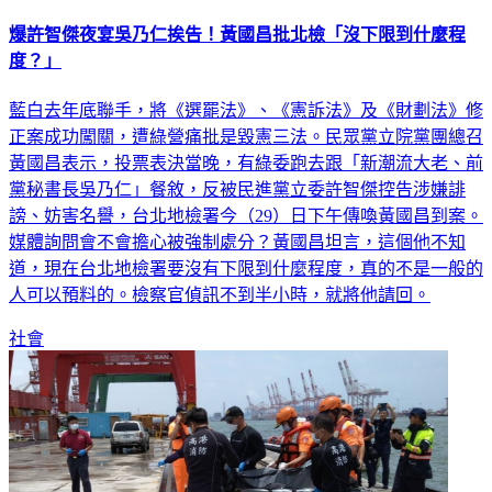
爆許智傑夜宴吳乃仁挨告！黃國昌批北檢「沒下限到什麼程
度？」
藍白去年底聯手，將《選罷法》、《憲訴法》及《財劃法》修
正案成功闖關，遭綠營痛批是毀憲三法。民眾黨立院黨團總召
黃國昌表示，投票表決當晚，有綠委跑去跟「新潮流大老、前
黨秘書長吳乃仁」餐敘，反被民進黨立委許智傑控告涉嫌誹
謗、妨害名譽，台北地檢署今（29）日下午傳喚黃國昌到案。
媒體詢問會不會擔心被強制處分？黃國昌坦言，這個他不知
道，現在台北地檢署要沒有下限到什麼程度，真的不是一般的
人可以預料的。檢察官偵訊不到半小時，就將他請回。
社會