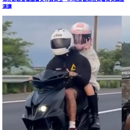
傳奇影歌雙棲國寶女神翁倩玉 8/5現身最高檢察署菁英講座
演講