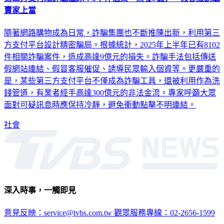
第三方支付成詐騙溫床！8千件個案「蒸發9億」 假客服誘騙
賣家上當
隨著網路購物成為日常，詐騙集團也不斷推陳出新，利用第三
方支付平台設計精密騙局。根據統計，2025年上半年已有8102
件相關詐騙案件，造成高達9億元的損失。詐騙手法包括傳送
假網站連結、假冒客服催促、誘導民眾輸入個資等。更嚴重的
是，某些第三方支付平台不僅成為詐騙工具，還被利用作為洗
錢管道，有業者經手高達300億元的非法金流。專家呼籲大眾
面對可疑訊息時應保持冷靜，避免衝動點擊不明連結。
社會
深入時事，一觸即見