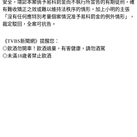
法官說明，小明法治觀念顯有偏差，嚴重漠視公眾往來的交通
安全，堪認本案倘予易科罰金而不執行所宣告的有期徒刑，確
有難收矯正之效或難以維持法秩序的情形，加上小明的主張
「沒有任何應特別考量個案情況准予易科罰金的例外情形」，
裁定駁回，全案可抗告。
《TVBS新聞網》提醒您：
◎飲酒勿開車！飲酒過量，有害健康，請勿酒駕
◎未滿18歲者禁止飲酒