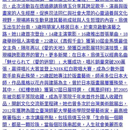
歌手翁倩玉專題演講「藝術讓生命更優雅」。最高檢察署表
示，此次活動旨在透過邀請翁倩玉分享其跨足歌手、演員與版
畫家的人生經歷，促進司法同仁與社會大眾的心靈涵養與文化
視野，現場將有生動見證其藝術成就與人生哲理的內容。翁倩
玉出生於台南，3歲時隨家人移居日本，於東京啟動演藝之
路。她11歲首次登台，14歲主演電影，16歲推出首張單曲，18
歲舉辦個人演唱會。22歲以《真假千金》獲第10屆金馬獎最佳
女主角，隔年再以《愛的天地》榮獲亞洲影展特別演技獎，展
現橫跨影歌界的實力。更多新聞：在日本，翁倩玉以經典名曲
「魅せられて（愛的迷戀）」大獲成功，唱片銷量突破200萬
張，贏得唱片大賞並登上NHK紅白歌唱大賽，成為少數外國
歌手能有此殊榮。25歲起她專注於版畫藝術，師承多位日本大
師，作品風格以花卉與建築為主，曾於日本版畫展屢獲殊榮。
其中，《紅樓依綠》獲第37屆日展特選，《鳳凰迎祥》於2005
年被京都平等院收藏，成為平等院千年來首件外國人收藏作
品，開創文化交流新里程碑。她也曾多次於台灣美術館展出，
2012年獲聘為國立臺灣師範大學藝術學院榮譽藝術家。最高檢
察署指出，本次講座亮點，包括翁倩玉分享「生命每一個瞬