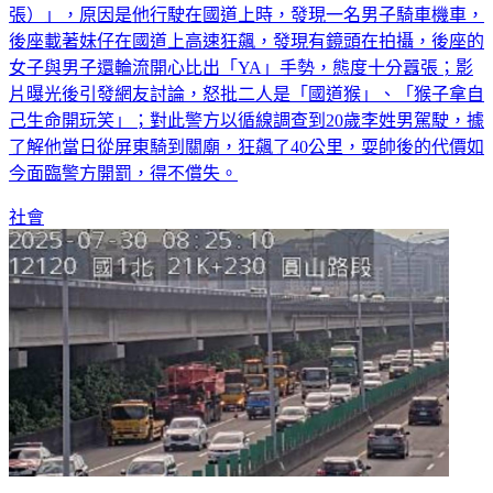
闖國道還這麼囂張！近日有網友po出影片直呼「好邱（囂
張）」，原因是他行駛在國道上時，發現一名男子騎車機車，
後座載著妹仔在國道上高速狂飆，發現有鏡頭在拍攝，後座的
女子與男子還輪流開心比出「YA」手勢，態度十分囂張；影
片曝光後引發網友討論，怒批二人是「國道猴」、「猴子拿自
己生命開玩笑」；對此警方以循線調查到20歲李姓男駕駛，據
了解他當日從屏東騎到關廟，狂飆了40公里，耍帥後的代價如
今面臨警方開罰，得不償失。
社會