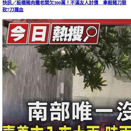
快訊／板橋豬肉攤老闆欠300萬！不滿友人討債 拿殺豬刀狠
砍7刀濺血