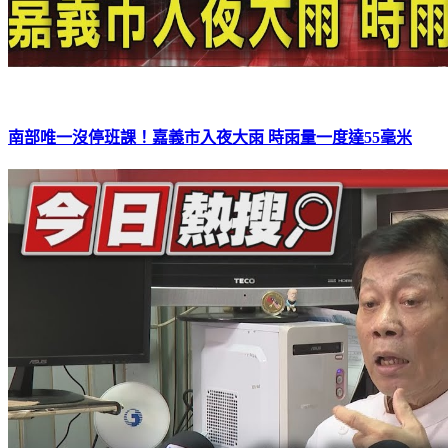
南部唯一沒停班課！嘉義市入夜大雨 時雨量一度達55毫米