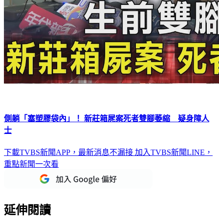
側躺「塞塑膠袋內」！ 新莊箱屍案死者雙腳萎縮 疑身障人
士
下載TVBS新聞APP，最新消息不漏接
加入TVBS新聞LINE，
重點新聞一次看