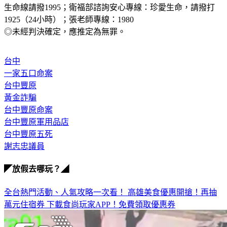
生命線請撥1995；衛福部諮詢安心專線：珍愛生命，請撥打 
1925（24小時）；張老師專線：1980
◎未經判決確定，應推定為無罪。
台中
一家五口命案
台中豐原
黃金詐騙
台中豐原命案
台中豐原軍用品店
台中豐原五死
謝志忠議員
◤放假去哪玩？◢
全台熱門活動、人氣攻略一次看！
高雄美食優惠開搶！再抽
萬元住宿券
下載食尚玩家APP！免費領取優惠券