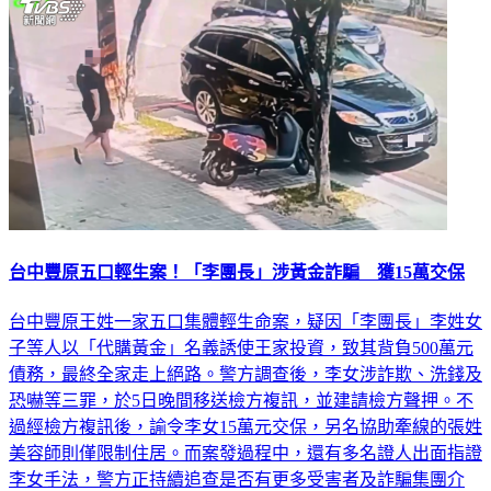
台中豐原五口輕生案！「李團長」涉黃金詐騙 獲15萬交保
台中豐原王姓一家五口集體輕生命案，疑因「李團長」李姓女
子等人以「代購黃金」名義誘使王家投資，致其背負500萬元
債務，最終全家走上絕路。警方調查後，李女涉詐欺、洗錢及
恐嚇等三罪，於5日晚間移送檢方複訊，並建請檢方聲押。不
過經檢方複訊後，諭令李女15萬元交保，另名協助牽線的張姓
美容師則僅限制住居。而案發過程中，還有多名證人出面指證
李女手法，警方正持續追查是否有更多受害者及詐騙集團介