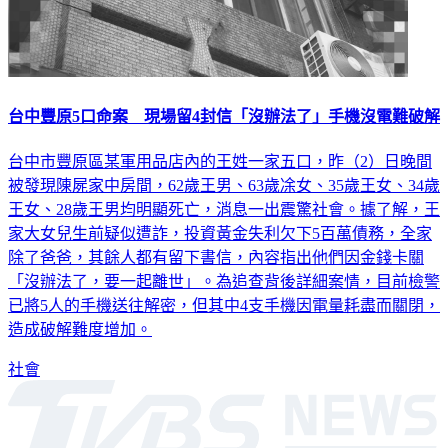
台中豐原5口命案 現場留4封信「沒辦法了」手機沒電難破解
台中市豐原區某軍用品店內的王姓一家五口，昨（2）日晚間
被發現陳屍家中房間，62歲王男、63歲凃女、35歲王女、34歲
王女、28歲王男均明顯死亡，消息一出震驚社會。據了解，王
家大女兒生前疑似遭詐，投資黃金失利欠下5百萬債務，全家
除了爸爸，其餘人都有留下書信，內容指出他們因金錢卡關
「沒辦法了，要一起離世」。為追查背後詳細案情，目前檢警
已將5人的手機送往解密，但其中4支手機因電量耗盡而關閉，
造成破解難度增加。
社會