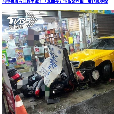
台中豐原五口輕生案！「李團長」涉黃金詐騙 獲15萬交保