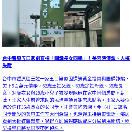
台中豐原五口悲劇直指「關鍵長女同學」！美容院深鎖、人搞
失蹤
台中市豐原區王姓一家五口疑似因遭遇黃金投資與團購詐騙，
欠下5百萬元債務，62歲王姓父親、63歲凃姓母親、35歲長
女、34歲次女與28歲小兒子被發現陳屍在家中同個房間。對
此，王家人生前曾求助的民進黨議員謝志忠點名，王家人疑似
過於信任35歲長女的女同學，才會愈陷愈深，今（4）日該名
同學開設的美容工作室大門深鎖，也遲遲未接房東電話，鄰居
看到大批媒體聚集，嚇得立即通報轄區豐原分局到場關切，稍
早檢警已將女同學帶回偵訊。