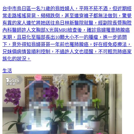
台中市烏日區一名71歲的翁姓婦人，平時不菸不酒，但近期經
常走路搖搖晃晃、頻頻跌倒，甚至連穿褲子都無法做到，驚覺
有異的家人連忙將她送往烏日林新醫院就醫，經副院長暨胸腔
內科醫師許人文胸部X光與MRI檢查後，確診翁婦罹患肺腺癌
末期，且惡化至腦部長出10顆大小不一的腫瘤，進一步追問
下，意外得知翁婦哥哥一年前也罹肺腺癌，好在經免疫療法，
兄妹倆病情皆順利控制，不過許人文也提醒，不可輕忽肺癌家
族化的狀況。
生活