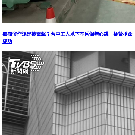
癲癇發作還是被電擊？台中工人地下室昏倒無心跳 插管搶命
成功