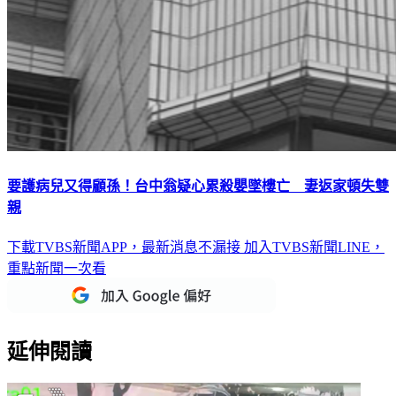
要護病兒又得顧孫！台中翁疑心累殺嬰墜樓亡 妻返家頓失雙
親
下載TVBS新聞APP，最新消息不漏接
加入TVBS新聞LINE，
重點新聞一次看
延伸閱讀