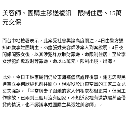
美容師、團購主移送複訊　限制住居、15萬
元交保
而台中地檢署表示，此案受社會輿論高度關注，4日由警方通
知45歲李姓團購主、35歲張姓美容師涉案人到案說明，4日夜
間訊問張女後，以其涉犯詐欺取財罪嫌，命限制住居，至於李
女涉犯詐欺取財等罪嫌，命以15萬元，限制出境、出海。
此外，今日王姓家屬們仍於東海殯儀館處理後事，謝志忠與民
進黨立委何欣純也前往關心，現服役於屏東空軍的王家二女兒
丈夫強調，「平常與妻子跟她的家人們相處都很正常，但因工
作緣故，已兩到三個月沒有回家，不知道家裡有遭詐騙甚至借
貸的情況，也不認識李姓團購主與張姓美容師」。