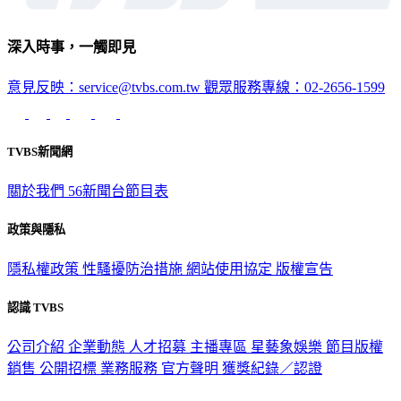
深入時事，一觸即見
意見反映：service@tvbs.com.tw
觀眾服務專線：02-2656-1599
TVBS新聞網
關於我們
56新聞台節目表
政策與隱私
隱私權政策
性騷擾防治措施
網站使用協定
版權宣告
認識 TVBS
公司介紹
企業動態
人才招募
主播專區
星藝象娛樂
節目版權
銷售
公開招標
業務服務
官方聲明
獲獎紀錄／認證