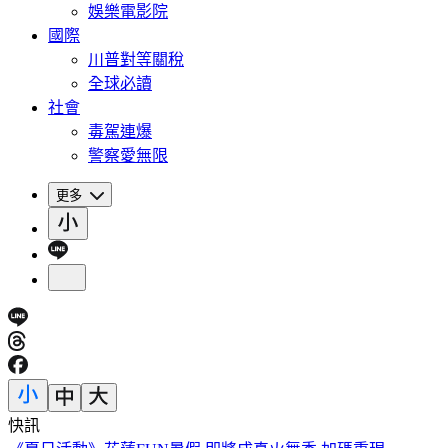
娛樂電影院
國際
川普對等關稅
全球必讀
社會
毒駕連爆
警察愛無限
更多
快訊