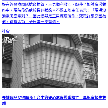
好在經醫療團隊搶命插管，王男順利救回，轉移至加護病房觀
察中，現階段仍處於昏迷狀態。不過工地主任表示：「現場沒
通電怎麼電到？」因此懷疑是王男癲癇發作，究竟詳細原因為
何，待轄區第六分局進一步釐清。
社會
要護病兒又得顧孫！台中翁疑心累殺嬰墜樓亡 妻返家頓失雙
親