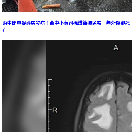
雨中開車疑遇突發病！台中小黃司機爆衝撞民宅 無外傷卻死
亡