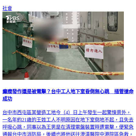
社會
癲癇發作還是被電擊？台中工人地下室昏倒無心跳 插管搶命
成功
台中市西屯區某營造工地今（4）日上午發生一起驚悚意外，
一名年約21歲的王姓工人不明原因在地下室倒地不起，且失去
呼吸心跳，同事以為王男是在清理電盤裝置時遭電擊，便緊急
通報台中市消防局，後續也將他送往澄清醫院中港院區急救，