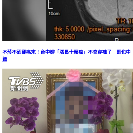
不菸不酒卻癌末！台中婦「腦長十顆瘤」不會穿褲子 哥也中
鏢