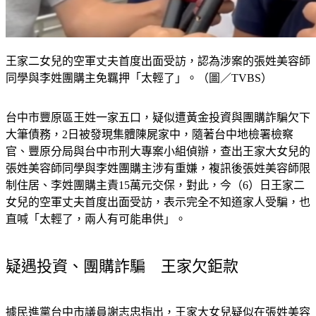
王家二女兒的空軍丈夫首度出面受訪，認為涉案的張姓美容師
同學與李姓團購主免羈押「太輕了」。（圖／TVBS）
台中市豐原區王姓一家五口，疑似遭黃金投資與團購詐騙欠下
大筆債務，2日被發現集體陳屍家中，隨著台中地檢署檢察
官、豐原分局與台中市刑大專案小組偵辦，查出王家大女兒的
張姓美容師同學與李姓團購主涉有重嫌，複訊後張姓美容師限
制住居、李姓團購主責15萬元交保，對此，今（6）日王家二
女兒的空軍丈夫首度出面受訪，表示完全不知道家人受騙，也
直喊「太輕了，兩人有可能串供」。
疑遇投資、團購詐騙　王家欠鉅款
據民進黨台中市議員謝志忠指出，王家大女兒疑似在張姓美容