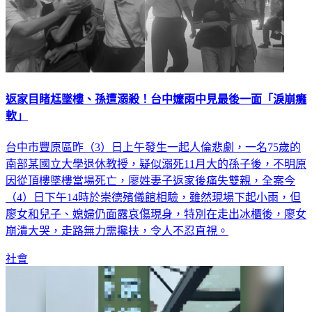
返家目睹尪墜樓、孫遭溺殺！台中嬤雨中見最後一面「淚崩癱
軟」
台中市豐原區昨（3）日上午發生一起人倫悲劇，一名75歲的
南部某國立大學退休教授，疑似溺死11月大的孫子後，不明原
因從頂樓墜樓當場死亡，廖姓妻子返家後痛失雙親，全案今
（4）日下午14時於崇德殯儀館相驗，雖然現場下起小雨，但
廖女和兒子、媳婦仍面露哀傷現身，特別在走出冰櫃後，廖女
崩潰大哭，走路無力需攙扶，令人不忍直視。
社會