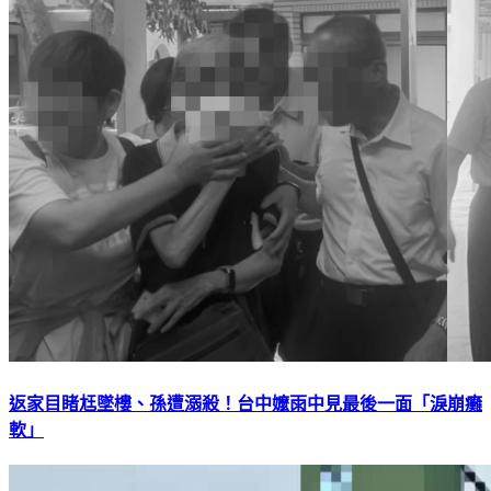
返家目睹尪墜樓、孫遭溺殺！台中嬤雨中見最後一面「淚崩癱
軟」