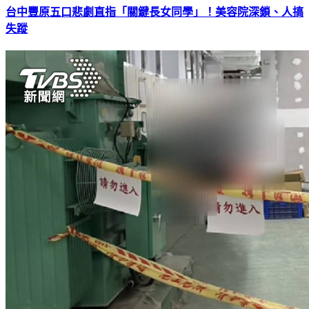
台中豐原五口悲劇直指「關鍵長女同學」！美容院深鎖、人搞
失蹤