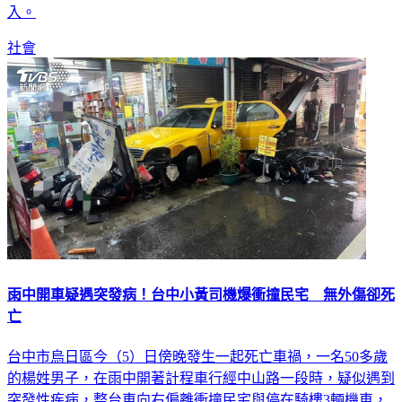
入。
社會
雨中開車疑遇突發病！台中小黃司機爆衝撞民宅 無外傷卻死
亡
台中市烏日區今（5）日傍晚發生一起死亡車禍，一名50多歲
的楊姓男子，在雨中開著計程車行經中山路一段時，疑似遇到
突發性疾病，整台車向右偏離衝撞民宅與停在騎樓3輛機車，