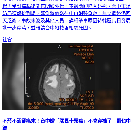
楊男受到撞擊後雖無明顯外傷，不過隨即陷入昏迷，台中市消
防局獲報後到場，緊急將他送往中山附醫急救，無奈最終仍回
天乏術，事故未波及其他人員，詳細肇事原因待轄區烏日分局
進一步釐清，並報請台中地檢署相驗死因。
社會
不菸不酒卻癌末！台中婦「腦長十顆瘤」不會穿褲子 哥也中
鏢