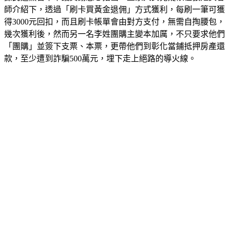
師介紹下，透過「刷卡買黃金退佣」方式獲利，每刷一筆可獲
得3000元回扣，而且刷卡帳單會由對方支付，無需自掏腰包，
幾次獲利後，然而另一名李姓團購主變本加厲，不只要求他們
「團購」並簽下支票、本票，更帶他們到彰化當鋪抵押房產還
款，至少遭到詐騙500萬元，埋下走上絕路的導火線。