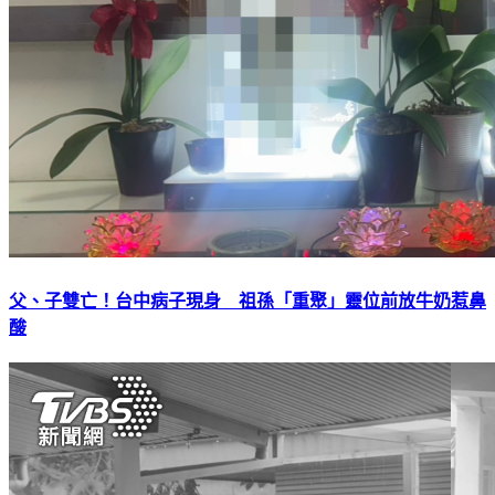
父、子雙亡！台中病子現身 祖孫「重聚」靈位前放牛奶惹鼻
酸