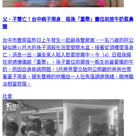
父、子雙亡！台中病子現身 祖孫「重聚」靈位前放牛奶惹鼻
酸
台中市豐原區昨日上午發生一起爺孫雙屍案，一名75歲的阿公
疑似將11月大的孫子溺殺在浴室塑膠水盆，接著從頂樓墜落身
亡，消息一出，讓全家人陷入愁雲慘霧中。今（4）日祖孫倆
在崇德殯儀館「重聚」，孫子靈位前擺放一瓶生前最愛喝的牛
奶，而因自身疾病問題，5月將男嬰交給阿公照顧的爸爸也帶
著妻子現身，頓失雙親的他獨自一人在角落調適情緒，眼神黯
淡相當悲傷。
社會