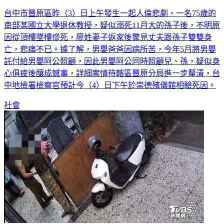
台中市豐原區昨（3）日上午發生一起人倫悲劇，一名75歲的
南部某國立大學退休教授，疑似溺死11月大的孫子後，不明原
因從頂樓墜樓慘死，廖姓妻子返家後驚見丈夫跟孫子雙雙身
亡，悲痛不已。據了解，男嬰爸爸因病所苦，今年5月將男嬰
託付給男嬰阿公照顧，因此男嬰阿公同時照顧兒、孫，疑似身
心俱疲後釀成憾事，詳細案情待轄區豐原分局進一步釐清，台
中地檢署檢察官預計今（4）日下午於崇德殯儀館相驗死因。
社會