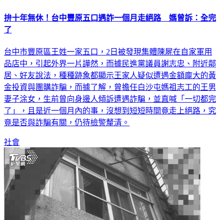
拚十年無休！台中豐原五口遇詐一個月走絕路 媽曾訴：全完
了
台中市豐原區王姓一家五口，2日被發現集體陳屍在自家軍用
品店中，引起外界一片譁然，而據民進黨議員謝志忠、附近鄰
居、好友說法，種種跡象都顯示王家人疑似遭遇金額龐大的黃
金投資與團購詐騙，而據了解，曾擔任白沙屯媽祖志工的王男
妻子涂女，生前曾向身邊人傾訴遭遇詐騙，並直喊「一切都完
了」，且是近一個月內的事，沒想到短短時間竟走上絕路，究
竟是否與詐騙有關，仍待檢警釐清。
社會