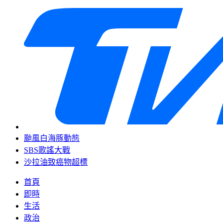
颱風白海豚動態
SBS歌謠大戰
沙拉油致癌物超標
首頁
即時
生活
政治