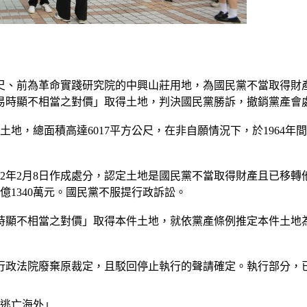
公尺、前為革命實踐研究院的中興山莊用地，為國民黨不當取得財
易時顯不相當之對價」取得土地，判決國民黨勝訴，撤銷黨產會
地，總面積高達6017平方公尺，在非自願情況下，於1964
2年2月8日作成處分，認定土地是國民黨不當取得財產且已移轉他
億1340萬元。國民黨不服提行政訴訟。
時顯不相當之對價」取得本件土地，就依黨產條例推定本件土地
行政法院廢棄原裁定，且駁回停止執行的聲請確定。執行部分，
供逃亡海外」