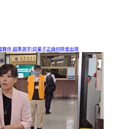
靈夥伴
超準測字!這輩子正緣何時會出現