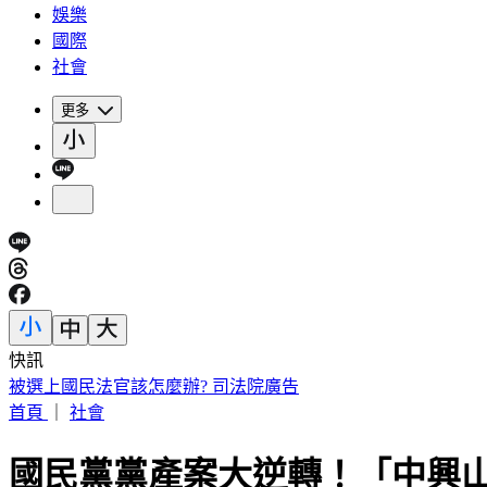
娛樂
國際
社會
更多
快訊
被選上國民法官該怎麼辦? 司法院廣告
首頁
｜
社會
國民黨黨產案大逆轉！「中興山