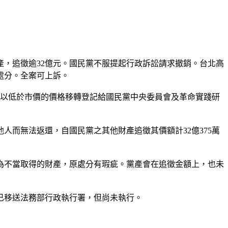
產，追徵逾32億元。國民黨不服提起行政訴訟請求撤銷。台北高
處分。全案可上訴。
年間以低於市價的價格移轉登記給國民黨中央委員會及革命實踐研
人而無法返還，自國民黨之其他財產追徵其價額計32億375萬
為不當取得的財產，原處分有瑕疵。黨產會在追徵金額上，也未
已移送法務部行政執行署，但尚未執行。