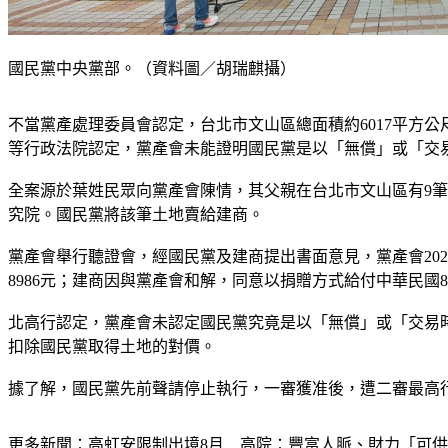
國民黨中央黨部。（資料圖／胡瑞麒攝）
不當黨產處理委員會認定，台北市文山區總面積約6017平方
等行政法院認定，黨產會未能證明國民黨是以「無償」或「交
全案源於葉姓民眾向黨產會陳情，其父親在台北市文山區有9筆土
究院。國民黨將該筆土地賣給建商。
黨產會舉行聽證會，經國民黨及建商提出書面意見，黨產會202
8986元；建商因與黨產會和解，同意以捐贈方式給付中華民國8
北高行認定，黨產會未認定國民黨究竟是以「無償」或「交易
扣除國民黨取得土地的對價。
據了解，國民黨先前聲請停止執行，一審獲准後，遭二審最高
更多新聞：
高虹安限制出境8月　高院：豐富人脈、財力「可