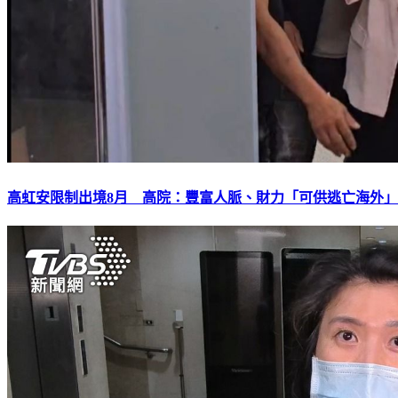
高虹安限制出境8月 高院：豐富人脈、財力「可供逃亡海外」