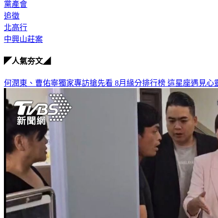
黨產會
追徵
北高行
中興山莊案
◤人氣夯文◢
何潤東、曹佑寧獨家專訪搶先看
8月緣分排行榜 這星座遇見心