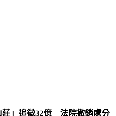
莊」追徵32億 法院撤銷處分