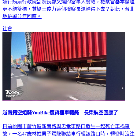
嫌行賄前行政院副院長鄭文燦的當事人餐敘，檢察官基本倫理
更不能雙標，質疑王俊力這個檢察長還幹得下去？對此，台北
地檢署並無回應。
社會
越南籍空姐騎YouBike遭貨櫃車輾斃 長榮航空回應了
日前桃園市蘆竹區新南路與忠孝東路口發生一起死亡車禍事
故，一名47歲林姓男子駕駛聯結車行經該路口時，轉彎時沒注