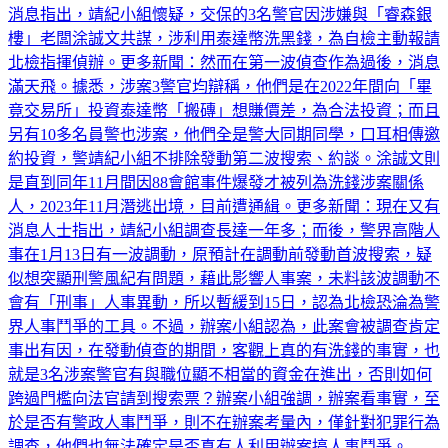
消息指出，靖紀小組懷疑，交保的3名警官因涉嫌與「睿森銀
樓」老闆涂誠文共謀，涉利用泰達幣洗黑錢，為自檢主動報請
北檢指揮偵辦。更多新聞：然而在第一波偵查作為過後，消息
滿天飛。據悉，涉案3警官均辯稱，他們是在2022年間向「畢
竟交易所」投資泰達幣「搬磚」想賺價差，為合法投資；而且
另有10多名員警也涉案，他們全是警大同期同學，口耳相傳邀
約投資，警靖紀小組不排除發動第二波搜索、約談。涂誠文則
是直到同年11月間因88會館事件爆發才被列為洗錢涉案關係
人，2023年11月潛逃出境，目前遭通緝。更多新聞：現在又有
消息人士指出，靖紀小組調查長達一年多；而後，警界高階人
事在1月13日有一波調動，原預計在調動前發動首波搜索，疑
似想突顯刑警風紀有問題，藉此影響人事案，未料該波調動不
會有「刑事」人事異動，所以暫緩到15日，認為北檢恐淪為警
界人事鬥爭的工具。不過，辦案小組認為，此案會被調查肯定
事出有因，在發動偵查的期間，客觀上真的有洗錢的事實，也
就是3名涉案警官有與職位顯不相當的資金在進出，否則如何
跨過門檻向法官請到搜索票？辦案小組強調，辦案看事實，至
於是否有警政人事鬥爭，則不在辦案考量內，僅針對犯罪行為
調查，他們也無法確定是否真有人利用辦案搞人事鬥爭。