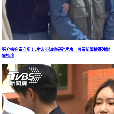
張介宗進看守所！2室友不知他是碎屍魔 可看新聞檢憂洩辦
案進度