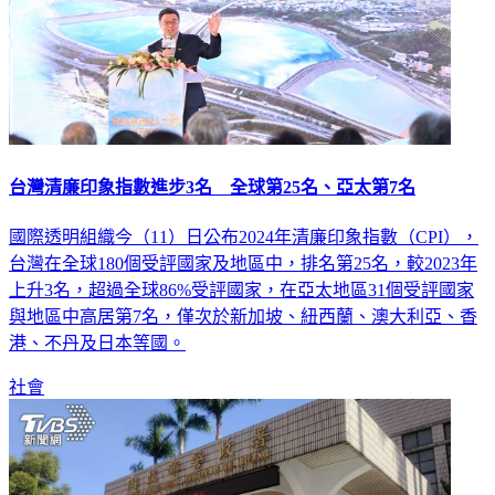
台灣清廉印象指數進步3名 全球第25名、亞太第7名
國際透明組織今（11）日公布2024年清廉印象指數（CPI），
台灣在全球180個受評國家及地區中，排名第25名，較2023年
上升3名，超過全球86%受評國家，在亞太地區31個受評國家
與地區中高居第7名，僅次於新加坡、紐西蘭、澳大利亞、香
港、不丹及日本等國。
社會