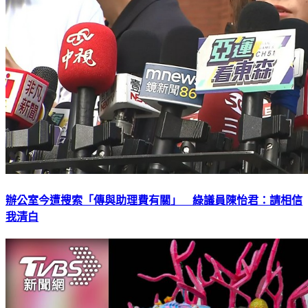
辦公室今遭搜索「傳與助理費有關」 綠議員陳怡君：請相信
我清白