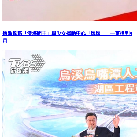
遭斷腳筋「深海閻王」與少女運動中心「壞壞」 一審遭判9
月