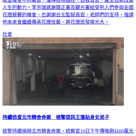
取並接受不同聲音，懂得檢視過往、自我省思，產生自新改變
人生的動力。李宗瑞感謝矯正署及觀光署給受刑人們參與全國
花燈競賽的機會，也謝謝台北監獄長官、老師們的支持，強調
他未來會繼續傳承花燈技藝，將花燈班發揚光大。
社會
持續追查北市精舍命案 檢警提訊王薀貼身女弟子
檢警持續偵辦北市精舍命案，檢察官10日下午傳喚剛以60萬元