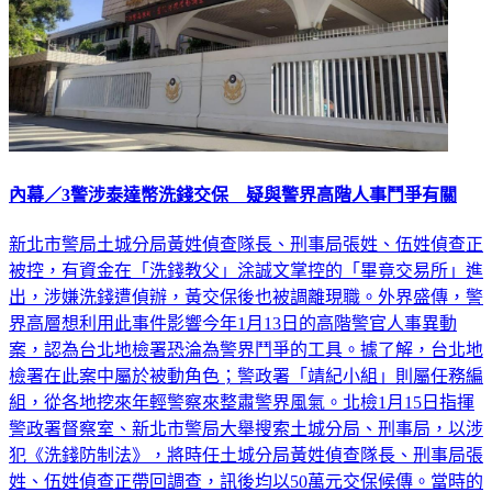
內幕／3警涉泰達幣洗錢交保 疑與警界高階人事鬥爭有關
新北市警局土城分局黃姓偵查隊長、刑事局張姓、伍姓偵查正
被控，有資金在「洗錢教父」涂誠文掌控的「畢竟交易所」進
出，涉嫌洗錢遭偵辦，黃交保後也被調離現職。外界盛傳，警
界高層想利用此事件影響今年1月13日的高階警官人事異動
案，認為台北地檢署恐淪為警界鬥爭的工具。據了解，台北地
檢署在此案中屬於被動角色；警政署「靖紀小組」則屬任務編
組，從各地挖來年輕警察來整肅警界風氣。北檢1月15日指揮
警政署督察室、新北市警局大舉搜索土城分局、刑事局，以涉
犯《洗錢防制法》，將時任土城分局黃姓偵查隊長、刑事局張
姓、伍姓偵查正帶回調查，訊後均以50萬元交保候傳。當時的