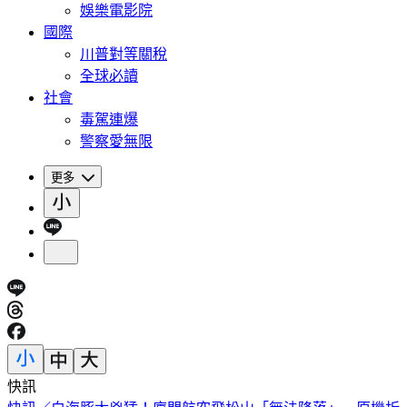
娛樂電影院
國際
川普對等關稅
全球必讀
社會
毒駕連爆
警察愛無限
更多
快訊