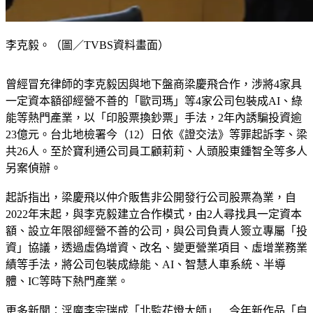
李克毅。（圖／TVBS資料畫面）
曾經冒充律師的李克毅因與地下盤商梁慶飛合作，涉將4家具
一定資本額卻經營不善的「歐司瑪」等4家公司包裝成AI、綠
能等熱門產業，以「印股票換鈔票」手法，2年內誘騙投資逾
23億元。台北地檢署今（12）日依《證交法》等罪起訴李、梁
共26人。至於寶利通公司員工顧莉莉、人頭股東鍾智全等多人
另案偵辦。
起訴指出，梁慶飛以仲介販售非公開發行公司股票為業，自
2022年末起，與李克毅建立合作模式，由2人尋找具一定資本
額、設立年限卻經營不善的公司，與公司負責人簽立專屬「投
資」協議，透過虛偽增資、改名、變更營業項目、虛增業務業
績等手法，將公司包裝成綠能、AI、智慧人車系統、半導
體、IC等時下熱門產業。
更多新聞：
淫魔李宗瑞成「北監花燈大師」　今年新作品「自