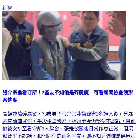
社會
張介宗進看守所！2室友不知他是碎屍魔 可看新聞檢憂洩辦
案進度
高雄連續碎屍案，73歲男子張介宗涉嫌殺害3名婦人後，分屍
丟棄前鎮運河，手段相當殘忍，張嫌至今仍堅決不認罪，目前
他被安排至看守所3人房舍，張嫌被關後日常作息正常，但沉
默幾乎不說話，和他同住的兩名室友，還不知道張嫌是碎屍狂