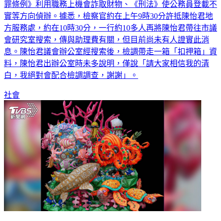
罪條例》利用職務上機會詐取財物、《刑法》使公務員登載不
實等方向偵辦。據悉，檢察官約在上午9時30分許抵陳怡君地
方服務處，約在10時30分，一行約10多人再將陳怡君帶往市議
會研究室搜索，傳與助理費有關，但目前尚未有人證實此消
息。陳怡君議會辦公室經搜索後，檢調帶走一箱「扣押箱」資
料，陳怡君出辦公室時未多說明，僅說「請大家相信我的清
白，我絕對會配合檢調調查，謝謝」。
社會