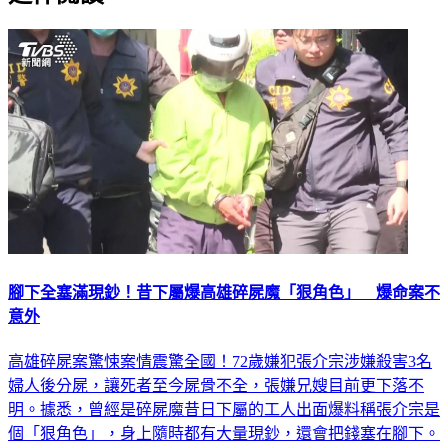
腳下全塞滿現鈔！昔下屬爆高雄碎屍魔「狠角色」 爆命案不
意外
高雄碎屍案驚悚案情震驚全國！72歲嫌犯張介宗涉嫌殺害3名
婦人後分屍，讓死者至今屍骨不全，張嫌兄嫂目前更下落不
明。據悉，曾經是碎屍魔昔日下屬的工人出面爆料稱張介宗是
個「狠角色」，身上隨時都有大量現鈔，還會把錢塞在腳下。