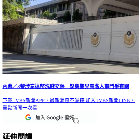
內幕／3警涉泰達幣洗錢交保 疑與警界高階人事鬥爭有關
下載TVBS新聞APP，最新消息不漏接
加入TVBS新聞LINE，
重點新聞一次看
延伸閱讀