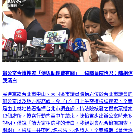
辦公室今遭搜索「傳與助理費有關」 綠議員陳怡君：請相信
我清白
民進黨籍台北市中山、大同區市議員陳怡君位於台北市議會的
辦公室以及地方服務處，今（12）日上午突遭檢調搜索。全案
是由士林地檢署指揮台北市調查處，持法院核發之搜索票搜索
13個處所，搜索行動約至中午結束，陳怡君步出辦公室時未多
說明，僅說「請大家相信我的清白，我絕對會配合檢調調查，
謝謝」。檢調一共帶回7名被告、3名證人，全案將朝《貪污治