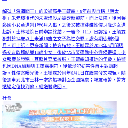
綽號「深海閻王」的柔術高手王毓霖，9年前與自稱「明太
祖」朱元璋後代的朱雪璋設局被砍斷腳筋，而上法院，後因猥
褻國小女童遭判1年6月入獄，之後又被控涉嫌性侵14歲少女遭
起訴，士林地院日前辯論終結，一審今（11）日認定，王毓霖
犯對於14歲以上未滿16歲之女子為性交罪，處有期徒刑9個
月。可上訴。更多新聞：檢方指控，王毓霖於2023年5月間透
過交友軟體結識14歲少女，後於北市某運動中心性侵得逞；少
女報案並證稱，其照片穿著校服，王毓霖知道她的年齡，檢警
也因DNA檢驗與王毓霖相符，後依涉犯妨害性自主罪嫌起
訴。性侵案曝光後，王毓霖於同年6月1日在臉書發文喊冤，隨
後駕車到北市士林一處釣蝦場對面企圖燒炭；親友報警，警方
透過定位找到他，經送醫救回。
社會