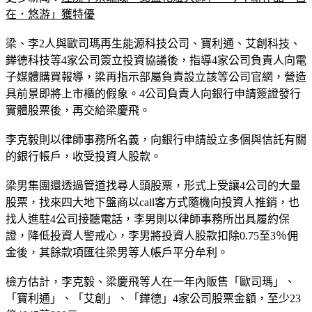
在．悠游」獲特優
梁、李2人與歐司瑪再生能源科技公司、寶利通、艾創科技、
鏵德科技等4家公司簽立投資協議後，指導4家公司負責人向電
子媒體購買報導，梁再指示部屬負責設立該等公司官網，營造
具前景即將上市櫃的假象。4公司負責人向銀行申請簽證發行
實體股票後，再交給梁慶飛。
李克毅則以律師事務所名義，向銀行申請設立多個與信託有關
的銀行帳戶，收受投資人股款。
梁男集團還透過管道找尋人頭股票，形式上受讓4公司的大量
股票，找來四大地下盤商以call客方式隨機向投資人推銷，也
找人進駐4公司接聽電話，李男則以律師事務所出具履約保
證，降低投資人警戒心，李男將投資人股款扣除0.75至3％佣
金後，其餘款項匯往梁男等人帳戶平分牟利。
檢方估計，李克毅、梁慶飛等人在一年內販售「歐司瑪」、
「寶利通」、「艾創」、「鏵德」4家公司股票金額，至少23