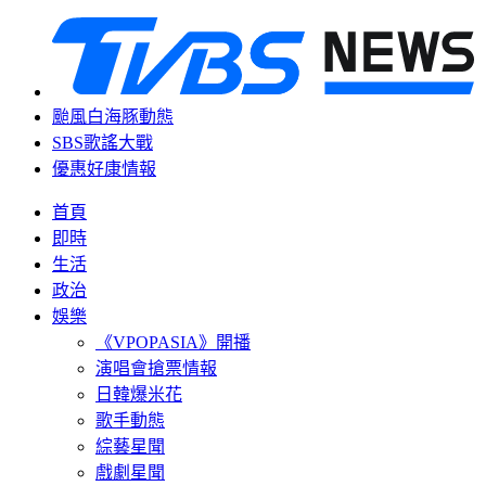
颱風白海豚動態
SBS歌謠大戰
優惠好康情報
首頁
即時
生活
政治
娛樂
《VPOPASIA》開播
演唱會搶票情報
日韓爆米花
歌手動態
綜藝星聞
戲劇星聞