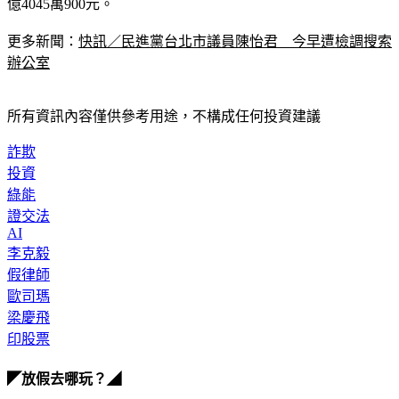
億4045萬900元。
更多新聞：
快訊／民進黨台北市議員陳怡君　今早遭檢調搜索
辦公室
所有資訊內容僅供參考用途，不構成任何投資建議
詐欺
投資
綠能
證交法
AI
李克毅
假律師
歐司瑪
梁慶飛
印股票
◤放假去哪玩？◢