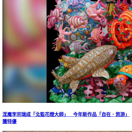
淫魔李宗瑞成「北監花燈大師」 今年新作品「自在．悠游」
獲特優