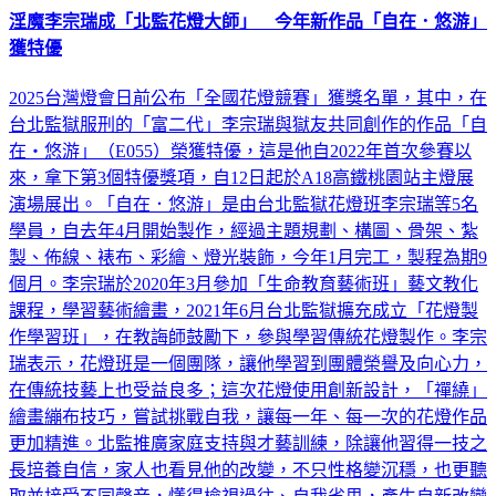
淫魔李宗瑞成「北監花燈大師」 今年新作品「自在．悠游」
獲特優
2025台灣燈會日前公布「全國花燈競賽」獲獎名單，其中，在
台北監獄服刑的「富二代」李宗瑞與獄友共同創作的作品「自
在‧悠游」（E055）榮獲特優，這是他自2022年首次參賽以
來，拿下第3個特優獎項，自12日起於A18高鐵桃園站主燈展
演場展出。「自在．悠游」是由台北監獄花燈班李宗瑞等5名
學員，自去年4月開始製作，經過主題規劃、構圖、骨架、紮
製、佈線、裱布、彩繪、燈光裝飾，今年1月完工，製程為期9
個月。李宗瑞於2020年3月參加「生命教育藝術班」藝文教化
課程，學習藝術繪畫，2021年6月台北監獄擴充成立「花燈製
作學習班」，在教誨師鼓勵下，參與學習傳統花燈製作。李宗
瑞表示，花燈班是一個團隊，讓他學習到團體榮譽及向心力，
在傳統技藝上也受益良多；這次花燈使用創新設計，「禪繞」
繪畫繃布技巧，嘗試挑戰自我，讓每一年、每一次的花燈作品
更加精進。北監推廣家庭支持與才藝訓練，除讓他習得一技之
長培養自信，家人也看見他的改變，不只性格變沉穩，也更聽