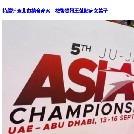
持續追查北市精舍命案 檢警提訊王薀貼身女弟子