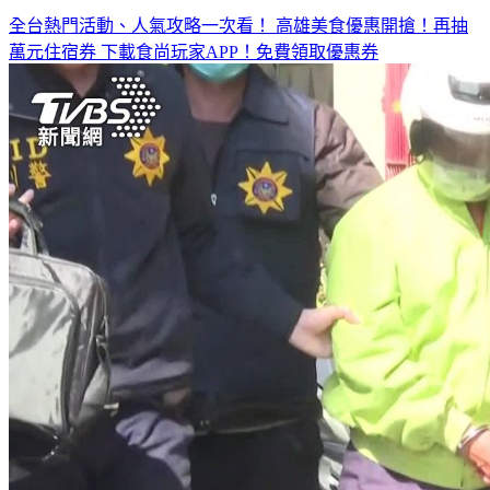
全台熱門活動、人氣攻略一次看！
高雄美食優惠開搶！再抽
萬元住宿券
下載食尚玩家APP！免費領取優惠券