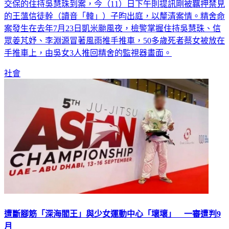
交保的住持吳慧珠到案，今（11）日下午則提訊剛被羈押禁見
的王薀信徒幹（讀音「韓」）子昀出庭，以釐清案情。精舍命
案發生在去年7月23日凱米颱風夜，檢警掌握住持吳慧珠、信
眾姜芃妤、李淵源冒著風雨推手推車，50多歲死者蔡女被放在
手推車上，由吳女3人推回精舍的監視器畫面。
社會
遭斷腳筋「深海閻王」與少女運動中心「壞壞」 一審遭判9
月