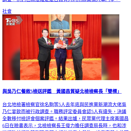
社會
與吳乃仁餐敘5檢送評鑑 黃國昌質疑北檢檢察長「雙標」
台北地檢署檢察官徐名駒等5人去年底與民進黨新潮流大佬吳
乃仁宴飲而被行政調查。職務評定委員會認5人有違失，決議
全數移付檢評會個案評鑑。結果出爐，民眾黨代理主席黃國昌
6日在臉書表示，北檢檢察長王俊力擔任調查局長時，也和涉