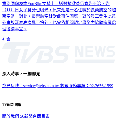
意到同向28歲YouBike女騎士，送醫搶救後仍宣告不治，昨
（11）日女子身分也曝光，原來她是一名任職於長榮航空的越
南空姐；對此，長榮航空針對此事件回應，對於員工發生此意
外事故深表哀痛與不捨外，也會依相關規定盡全力協助家屬處
理後續事宜。
社會
深入時事，一觸即見
意見反映：service@tvbs.com.tw
觀眾服務專線：02-2656-1599
TVBS新聞網
關於我們
56新聞台節目表