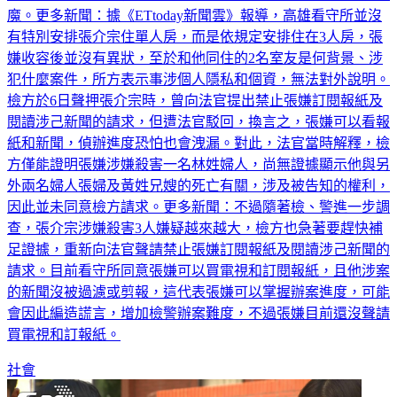
魔。更多新聞：據《ETtoday新聞雲》報導，高雄看守所並沒
有特別安排張介宗住單人房，而是依規定安排住在3人房，張
嫌收容後並沒有異狀，至於和他同住的2名室友是何背景、涉
犯什麼案件，所方表示事涉個人隱私和個資，無法對外說明。
檢方於6日聲押張介宗時，曾向法官提出禁止張嫌訂閱報紙及
閱讀涉己新聞的請求，但遭法官駁回，換言之，張嫌可以看報
紙和新聞，偵辦進度恐怕也會洩漏。對此，法官當時解釋，檢
方僅能證明張嫌涉嫌殺害一名林姓婦人，尚無證據顯示他與另
外兩名婦人張婦及黃姓兄嫂的死亡有關，涉及被告知的權利，
因此並未同意檢方請求。更多新聞：不過隨著檢、警進一步調
查，張介宗涉嫌殺害3人嫌疑越來越大，檢方也急著要趕快補
足證據，重新向法官聲請禁止張嫌訂閱報紙及閱讀涉己新聞的
請求。目前看守所同意張嫌可以買電視和訂閱報紙，且他涉案
的新聞沒被過濾或剪報，這代表張嫌可以掌握辦案進度，可能
會因此編造謊言，增加檢警辦案難度，不過張嫌目前還沒聲請
買電視和訂報紙。
社會