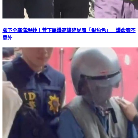
腳下全塞滿現鈔！昔下屬爆高雄碎屍魔「狠角色」 爆命案不
意外