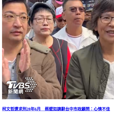
柯文哲遭求刑28年6月 蔡壁如請辭台中市政顧問：心情不佳