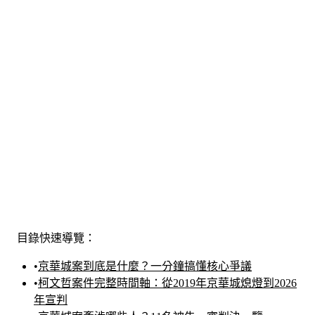
目錄快速導覽：
•
京華城案到底是什麼？一分鐘搞懂核心爭議
•
柯文哲案件完整時間軸：從2019年京華城熄燈到2026
年宣判
•
京華城案牽涉哪些人？11名被告一審判決一覽