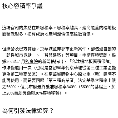
這場官司的焦點在於容積率。容積率越高，建商能蓋的樓地板
面積就越多，換算成房地產利潤價值高達數百億。
但綠營及檢方質疑，京華城並非都市更新案件，卻透過自創的
「韌性城市貢獻」、「智慧建築」等項目，申請容積獎勵。根
據2024年1月
監察院
的新聞稿指出，「允建樓地板面積保障」
作法僅能用一次（也就是當初80年代京華城從第三種工業區變
更為第三種商業區）。在京華城購物中心原址重（新）建時不
能再使用，而是要回歸「第三種商業區」法定基準容積率上限
之560%，但北市府最終獲准容積率840%（560%的基礎上，加
上20%自創獎勵與30%容積移轉）。
為何引發法律追究？