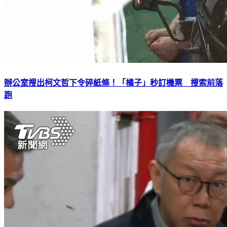
辦公室搜出柯文哲下令碎紙條！「橘子」秒訂機票 搜索前落
跑