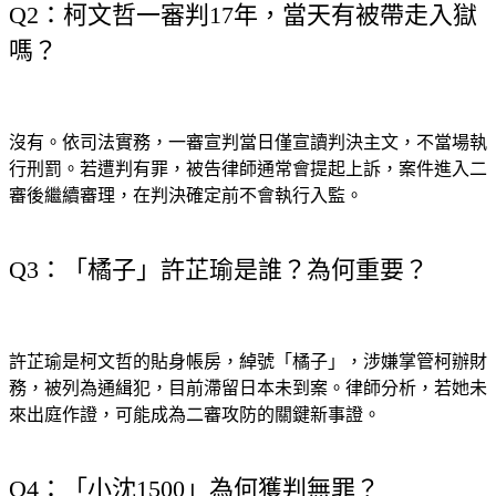
嗎？
沒有。依司法實務，一審宣判當日僅宣讀判決主文，不當場執
行刑罰。若遭判有罪，被告律師通常會提起上訴，案件進入二
審後繼續審理，在判決確定前不會執行入監。
Q3：「橘子」許芷瑜是誰？為何重要？
許芷瑜是柯文哲的貼身帳房，綽號「橘子」，涉嫌掌管柯辦財
務，被列為通緝犯，目前滯留日本未到案。律師分析，若她未
來出庭作證，可能成為二審攻防的關鍵新事證。
Q4：「小沈1500」為何獲判無罪？