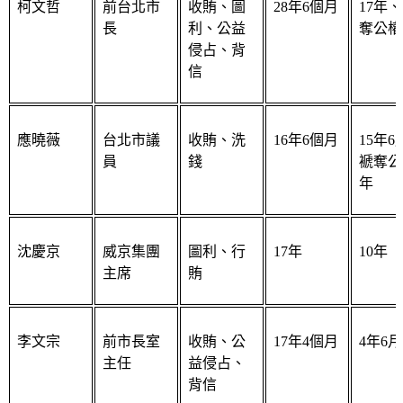
長
利、公益
奪公權
侵占、背
信
應曉薇
台北市議
收賄、洗
16年6個月
15年6
員
錢
褫奪公
年
沈慶京
威京集團
圖利、行
17年
10年
主席
賄
李文宗
前市長室
收賄、公
17年4個月
4年6月
主任
益侵占、
背信