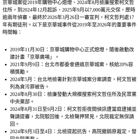
住所，到2024年12月起訴、2025年9月以7,000萬元交保，歷時
逾兩年偵審，最終於2026年3月26日一審宣判，柯文哲判處17
年有期徒刑。以下是京華城事件從2019年至2026年的重要事件
時間軸：
2019年11月30日：
京華城購物中心正式熄燈，隨後啟動改
建計畫「京華廣場」。
2021年9月9日：
台北市都委會通過京華城案，核給20%容
積獎勵。
2024年5月：
台北地檢署針對京華城案分案調查，柯文哲被
列為貪污罪被告。
2024年8月30日：
檢廉發動大規模搜索柯文哲住所及民眾黨
中央黨部。
2024年8月31日至9月2日：
柯文哲拒夜間偵訊遭當庭逮捕並
聲請提審，北院駁回後，北檢聲押禁見，北院裁定無保請
回。
2024年9月3日至4日：
北檢提起抗告，高院撤銷原裁定，發
回北院更裁。
2024年9月5日：
北院裁定柯文哲羈押禁見，送位於土城的