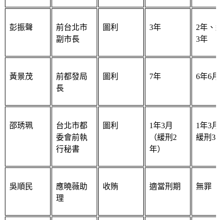
彭振聲
前台北市
圖利
3年
2年、
副市長
3年
黃景茂
前都發局
圖利
7年
6年6月
長
邵琇珮
台北市都
圖利
1年3月
1年3
委會前執
（緩刑2
緩刑3
行秘書
年）
吳順民
應曉薇助
收賄
適當刑期
無罪
理