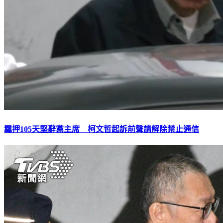
羈押105天堅辭黨主席 柯文哲起訴前聲請解除禁止通信