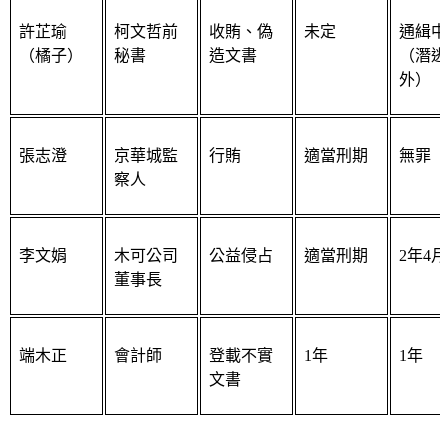
許芷瑜
柯文哲前
收賄、偽
未定
通緝中
（橘子）
秘書
造文書
（潛逃
外）
張志澄
京華城監
行賄
適當刑期
無罪
察人
李文娟
木可公司
公益侵占
適當刑期
2年4月
董事長
端木正
會計師
登載不實
1年
1年
文書
更多新聞：
柯文哲起訴11人名單公開》犯罪事實、偵查結果與