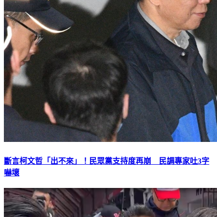
斷言柯文哲「出不來」！民眾黨支持度再崩 民調專家吐3字
嚇壞