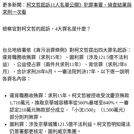
求刑一次看
檢察官對柯文哲的起訴，4大罪名是什麼？
台北地檢署依《貪污治罪條例》對柯文哲提出四大罪名起訴：
違背職務收賄罪（求刑15年）、圖利罪（涉及121.5億不法利
益）、公益侵占罪（兩件共求刑11年）、背信罪（求刑2年6
月），合計求刑28年6月。一審法院判決17年，以下逐一說明
各罪名內容：
違背職務收賄罪：
求刑15年。柯文哲被控收受沈慶京賄款
1,710萬元，換取京華城容積率從560%暴增至840%。一審
認定210萬元賄款部分成立，「小沈1500」（1,500萬元）
部分則判無罪。
圖利罪：
涉及京華城獲121.5億不法利益。柯文哲明知違法
仍簽署都更核定，圖利威京集團。
公益侵占罪（兩件，共求刑11年）：
柯文哲涉嫌透過「木