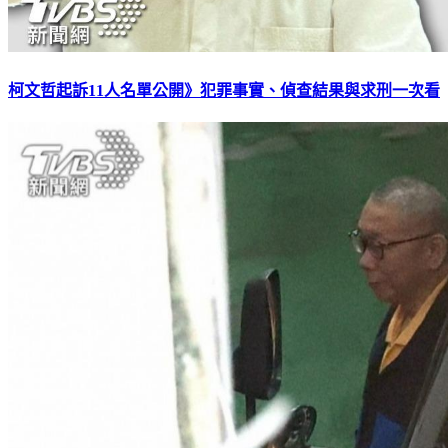
柯文哲起訴11人名單公開》犯罪事實、偵查結果與求刑一次看