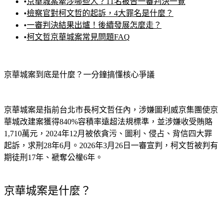
•
檢察官對柯文哲的起訴，4大罪名是什麼？
•
一審判決結果出爐！後續發展怎麼走？
•
柯文哲京華城案常見問題FAQ
京華城案到底是什麼？一分鐘搞懂核心爭議
京華城案是指前台北市長柯文哲任內，涉嫌圖利威京集團使京
華城改建案獲得840%容積率遠超法規標準，並涉嫌收受賄賂
1,710萬元，2024年12月被依貪污、圖利、侵占、背信四大罪
起訴，求刑28年6月。2026年3月26日一審宣判，柯文哲被判有
期徒刑17年、褫奪公權6年。
京華城案是什麼？
京華城案是台北市松山區的百貨公司「京華城」在重新改建