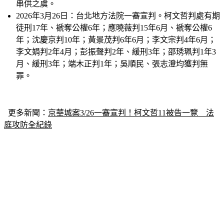
2026年3月26日：
台北地方法院一審宣判。柯文哲判處有期
徒刑17年、褫奪公權6年；應曉薇判15年6月、褫奪公權6
年；沈慶京判10年；黃景茂判6年6月；李文宗判4年6月；
李文娟判2年4月；彭振聲判2年、緩刑3年；邵琇珮判1年3
月、緩刑3年；端木正判1年；吳順民、張志澄均獲判無
罪。
更多新聞：
京華城案3/26一審宣判！柯文哲11被告一覽　法
庭攻防全紀錄