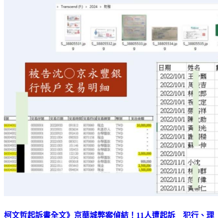
柯文哲起訴書全文》京華城弊案偵結！11人遭起訴 犯行、理
由一次看