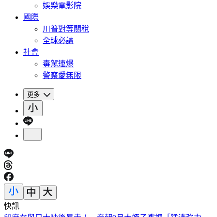
娛樂電影院
國際
川普對等關稅
全球必讀
社會
毒駕連爆
警察愛無限
更多
快訊