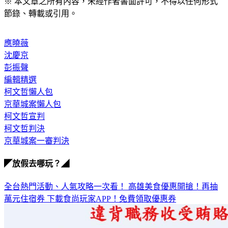
節錄、轉載或引用。
應曉薇
沈慶京
彭振聲
編輯精選
柯文哲懶人包
京華城案懶人包
柯文哲宣判
柯文哲判決
京華城案一審判決
◤放假去哪玩？◢
全台熱門活動、人氣攻略一次看！
高雄美食優惠開搶！再抽
萬元住宿券
下載食尚玩家APP！免費領取優惠券