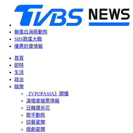
颱風白海豚動態
SBS歌謠大戰
優惠好康情報
首頁
即時
生活
政治
娛樂
《VPOPASIA》開播
演唱會搶票情報
日韓爆米花
歌手動態
綜藝星聞
戲劇星聞