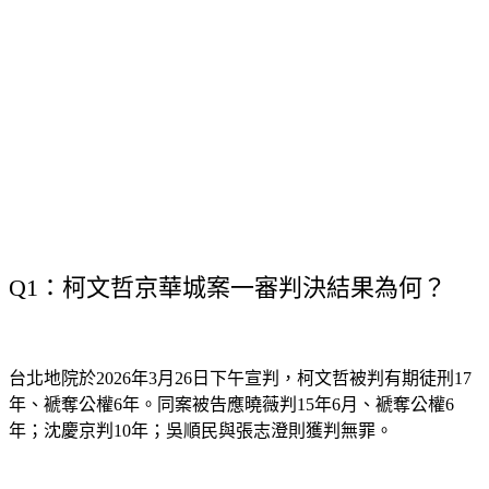
Q1：柯文哲京華城案一審判決結果為何？
台北地院於2026年3月26日下午宣判，柯文哲被判有期徒刑17
年、褫奪公權6年。同案被告應曉薇判15年6月、褫奪公權6
年；沈慶京判10年；吳順民與張志澄則獲判無罪。
Q2：柯文哲一審判17年，當天有被帶走入獄