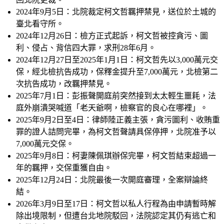
臺北看守所。
2024年12月26日：
檢方正式起訴，柯文哲被控貪污、圖
利、侵占、背信四大罪，求刑28年6月。
2024年12月27日至2025年1月1日：
柯文哲先以3,000萬元交
保，經北檢抗告成功，保釋金提升至7,000萬元，北檢第二
次抗告成功，改羈押禁見。
2025年7月1日：
彭振聲開庭前突然接到太太輕生噩耗，法
庭外崩潰哭喊道「老天爺啊，檢察官的良心在哪裡」。
2025年9月2日至4日：
律師陸正義主張，貪污圖利、收賄重
罪的證人詰問完畢，為柯文哲聲請具保停押，北院准予以
7,000萬元交保。
2025年9月8日：
柯妻陳佩琪辦保完畢，柯文哲結束超過一
年的羈押，交保重獲自由。
2025年12月24日：
北院最後一次開庭審理，全案辯論終
結。
2026年3月9日至17日：
柯文哲以私人行程為由申請暫時解
除出境限制，但遭台北地院駁回，法院認定其仍有逃亡和
串供之虞。