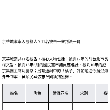
京華城案牽涉哪些人？11名被告一審判決一覽
京華城案共11名被告，核心人物包括：被判17年的前台北市長
柯文哲、被判15年6月的國民黨市議員應曉薇、被判10年的威
京集團主席沈慶京；另有通緝中的「橘子」許芷瑜迄今潛逃海
外未到案。吳順民與張志澄則獲判無罪。
姓名
角色
涉嫌罪名
求刑
一審
柯文哲
前台北市
收賄、圖
28年6個月
17年