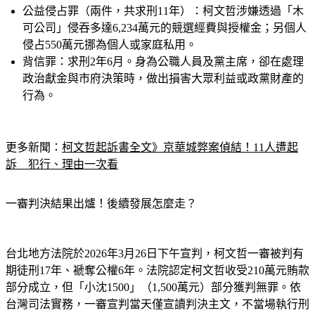
可公司」侵吞多達6,234萬元的競選經費與授權金；另個人
侵占550萬元挪為個人或家庭私用。
背信罪：
求刑2年6月。身為公職人員及黨主席，卻在處理
政治獻金與市府決策時，做出損害大眾利益或政黨財產的
行為。
更多新聞：
柯文哲起訴書全文》京華城弊案偵結！11人遭起
訴　犯行、理由一次看
一審判決結果出爐！後續發展怎麼走？
台北地方法院於2026年3月26日下午宣判，柯文哲一審被判有
期徒刑17年、褫奪公權6年。法院認定柯文哲收受210萬元賄款
部分成立，但「小沈1500」（1,500萬元）部分獲判無罪。依
台灣司法實務，一審宣判當天僅宣讀判決主文，不當場執行刑
罰；案件進入二審後，須重新進行準備程序與辯論，在判決確