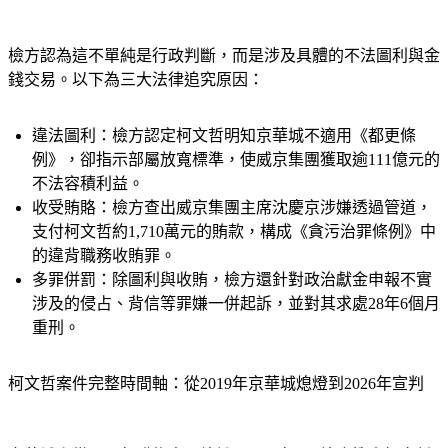
檢方認為這不單純是行政判斷，而是涉及具體的不法圖利與金
錢交易。以下為三大法律追究原因：
違法圖利：
檢方認定柯文哲明知京華城不適用《都更條
例》，卻指示部屬放寬標準，使威京集團獲取逾111億元的
不法容積利益。
收受賄賂：
檢方查出威京集團主席沈慶京涉嫌透過管道，
支付柯文哲約1,710萬元的賄款，構成《貪污治罪條例》中
的違背職務收賄罪。
多罪併罰：
除圖利與收賄，檢方還針對政治獻金申報不實
涉及的侵占、背信等罪嫌一併起訴，並對其求處28年6個月
重刑。
柯文哲案件完整時間軸：從2019年京華城熄燈到2026年宣判
京華城案從2019年購物中心熄燈、2024年8月檢廉搜索柯文哲