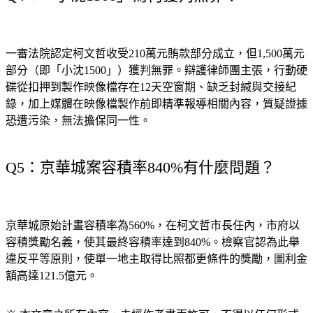
一審法院認定柯文哲收受210萬元賄款部分成立，但1,500萬元
部分（即「小沈1500」）獲判無罪。辯護律師團主張，行動硬
碟從扣押到製作映像檔存在12天空窗期、缺乏封緘與交接紀
錄，加上媒體在映像檔製作前即精準報導相關內容，質疑證據
恐遭污染，無法擔保同一性。
Q5：京華城案容積率840%有什麼問題？
京華城原始計畫容積率為560%，在柯文哲市長任內，市府以
容積獎勵名義，使其最終容積率達到840%。檢察官認為此舉
違反平等原則，使單一地主取得比照都更條件的獎勵，圖利金
額高達121.5億元。
※ 本文章之所有內容，未經作者書面許可，不得以任何形式