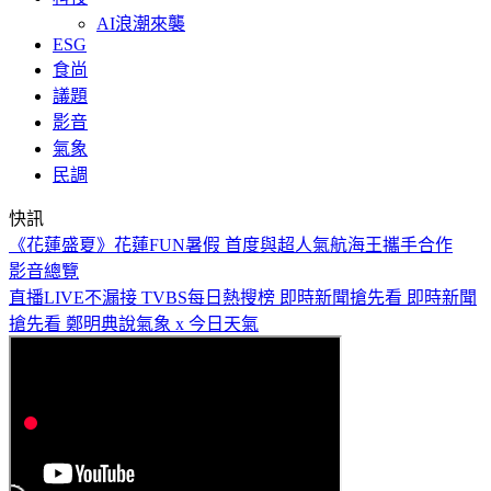
AI浪潮來襲
ESG
食尚
議題
影音
氣象
民調
快訊
毒油風暴掀「換油潮」 2油種銷量狂飆破5成
影音總覽
直播LIVE不漏接
TVBS每日熱搜榜
即時新聞搶先看
即時新聞
搶先看
鄭明典說氣象 x 今日天氣