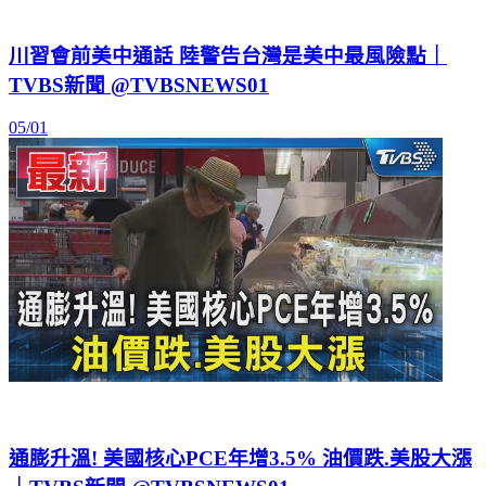
川習會前美中通話 陸警告台灣是美中最風險點｜
TVBS新聞 @TVBSNEWS01
05/01
通膨升溫! 美國核心PCE年增3.5% 油價跌.美股大漲