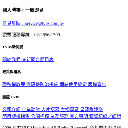
深入時事，一觸即見
意見反映：service@tvbs.com.tw
觀眾服務專線：02-2656-1599
TVBS新聞網
關於我們
56新聞台節目表
政策與隱私
隱私權政策
性騷擾防治措施
網站使用協定
版權宣告
認識 TVBS
公司介紹
企業動態
人才招募
主播專區
星藝象娛樂
節目版權銷售
公開招標
業務服務
官方聲明
獲獎紀錄／認證
2026 © TVBS Media Inc. All Rights Reserved. 台北市內湖區瑞