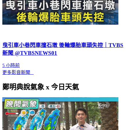
曳引車小巷閃車撞石墩 後輪爆胎車頭失控｜TVBS
新聞 @TVBSNEWS01
5 小時前
更多影音新聞
鄭明典說氣象 x 今日天氣