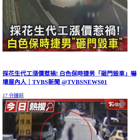
採花生代工漲價惹禍! 白色保時捷男「砸門毀車」嚇
壞屋內人｜TVBS新聞 @TVBSNEWS01
17 分鐘前