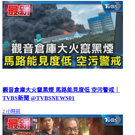
觀音倉庫大火竄黑煙 馬路能見度低 空污警戒｜
TVBS新聞 @TVBSNEWS01
2 小時前