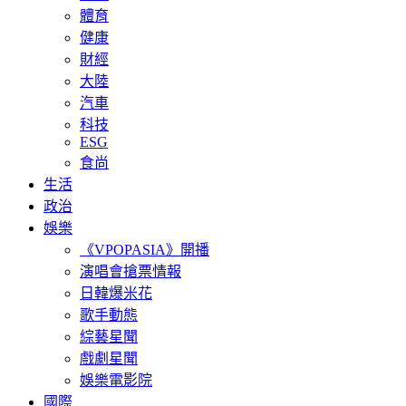
體育
健康
財經
大陸
汽車
科技
ESG
食尚
生活
政治
娛樂
《VPOPASIA》開播
演唱會搶票情報
日韓爆米花
歌手動態
綜藝星聞
戲劇星聞
娛樂電影院
國際