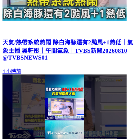
天氣/熱帶系統熱鬧 除白海豚還有2颱風+1熱低｜氣
象主播 吳軒彤｜午間氣象｜TVBS新聞20260810
@TVBSNEWS01
4 小時前