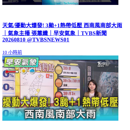
天氣/擾動大爆發! 3颱+1熱帶低壓 西南風南部大雨
｜氣象主播 張蕙纖｜早安氣象｜TVBS新聞
20260810 @TVBSNEWS01
10 小時前