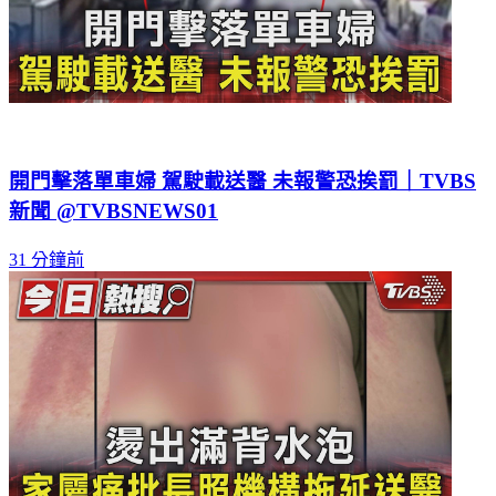
開門擊落單車婦 駕駛載送醫 未報警恐挨罰｜TVBS
新聞 @TVBSNEWS01
31 分鐘前