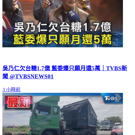
吳乃仁欠台糖1.7億 藍委爆只願月還5萬｜TVBS新
聞 @TVBSNEWS01
3 小時前