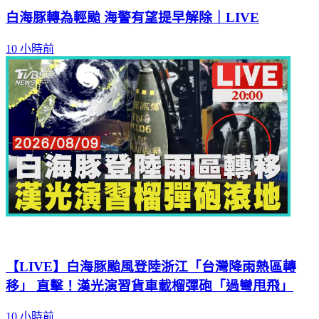
白海豚轉為輕颱 海警有望提早解除｜LIVE
10 小時前
【LIVE】白海豚颱風登陸浙江「台灣降雨熱區轉
移」 直擊！漢光演習貨車載榴彈砲「過彎甩飛」
10 小時前