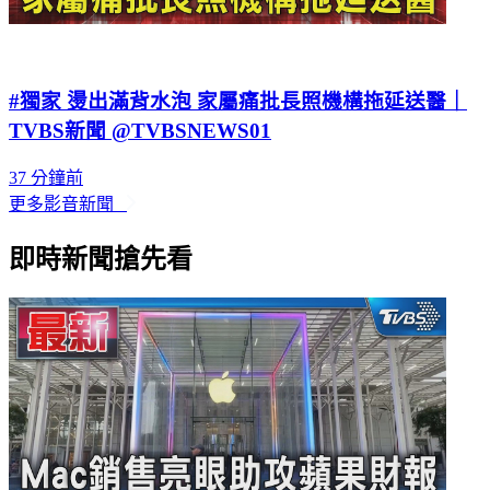
#獨家 燙出滿背水泡 家屬痛批長照機構拖延送醫｜
TVBS新聞 @TVBSNEWS01
37 分鐘前
更多影音新聞
即時新聞搶先看