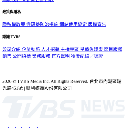
政策與隱私
隱私權政策
性騷擾防治措施
網站使用協定
版權宣告
認識 TVBS
公司介紹
企業動態
人才招募
主播專區
星藝象娛樂
節目版權
銷售
公開招標
業務服務
官方聲明
獲獎紀錄／認證
2026 © TVBS Media Inc. All Rights Reserved. 台北市內湖區瑞
光路451號 | 聯利媒體股份有限公司