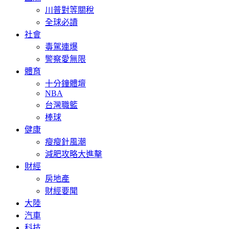
川普對等關稅
全球必讀
社會
毒駕連爆
警察愛無限
體育
十分鐘體壇
NBA
台灣職籃
棒球
健康
瘦瘦針風潮
減肥攻略大進擊
財經
房地產
財經要聞
大陸
汽車
科技