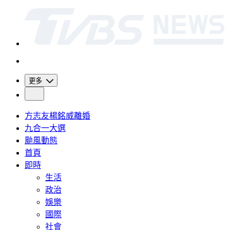
更多
方志友楊銘威離婚
九合一大選
颱風動態
首頁
即時
生活
政治
娛樂
國際
社會