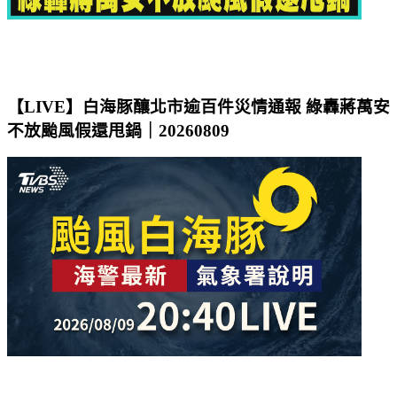
【LIVE】白海豚釀北市逾百件災情通報 綠轟蔣萬安
不放颱風假還甩鍋｜20260809