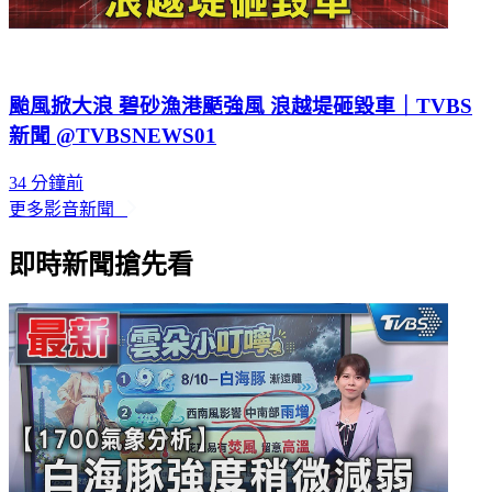
颱風掀大浪 碧砂漁港颳強風 浪越堤砸毀車｜TVBS
新聞 @TVBSNEWS01
34 分鐘前
更多影音新聞
即時新聞搶先看