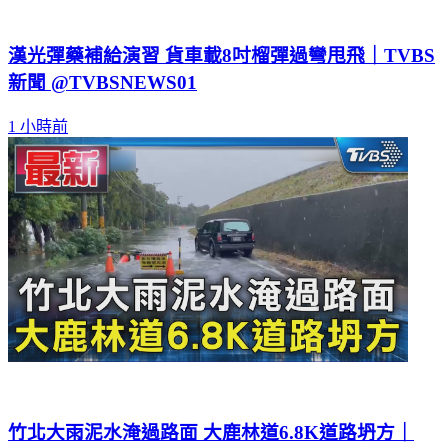
漢光彈藥補給演習 貨車載8吋榴彈過彎甩飛｜TVBS
新聞 @TVBSNEWS01
1 小時前
竹北大雨泥水淹過路面 大鹿林道6.8K道路坍方｜