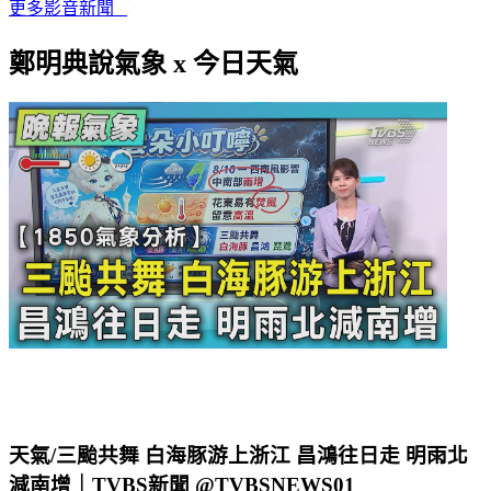
更多影音新聞
鄭明典說氣象 x 今日天氣
天氣/三颱共舞 白海豚游上浙江 昌鴻往日走 明雨北
減南增｜TVBS新聞 @TVBSNEWS01