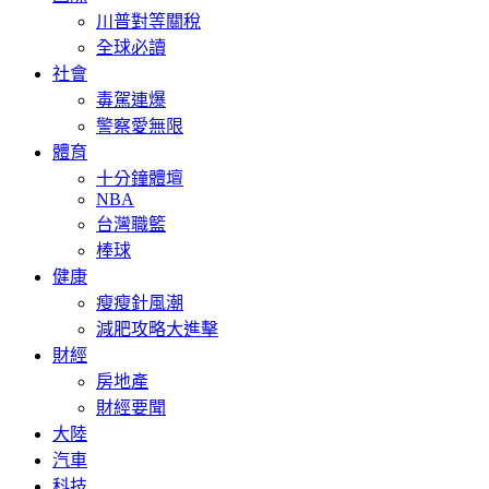
川普對等關稅
全球必讀
社會
毒駕連爆
警察愛無限
體育
十分鐘體壇
NBA
台灣職籃
棒球
健康
瘦瘦針風潮
減肥攻略大進擊
財經
房地產
財經要聞
大陸
汽車
科技