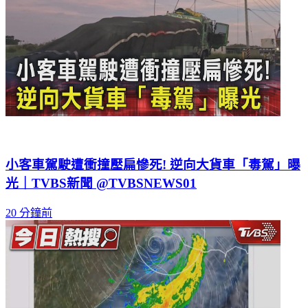
小客車駕駛遭衝撞壓扁慘死! 逆向大貨車「毒駕」曝
光｜TVBS新聞 @TVBSNEWS01
20 分鐘前