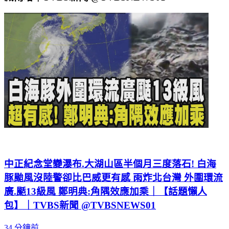
中正紀念堂變瀑布.大湖山區半個月三度落石! 白海
豚颱風沒陸警卻比巴威更有感 雨炸北台灣 外圍環流
廣.颳13級風 鄭明典:角隅效應加乘｜【話題懶人
包】｜TVBS新聞 @TVBSNEWS01
34 分鐘前