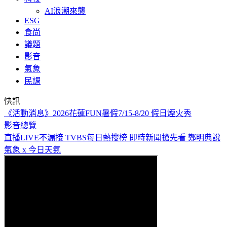
AI浪潮來襲
ESG
食尚
議題
影音
氣象
民調
快訊
《活動消息》2026花蓮FUN暑假7/15-8/20 假日煙火秀
影音總覽
直播LIVE不漏接
TVBS每日熱搜榜
即時新聞搶先看
鄭明典說
氣象 x 今日天氣