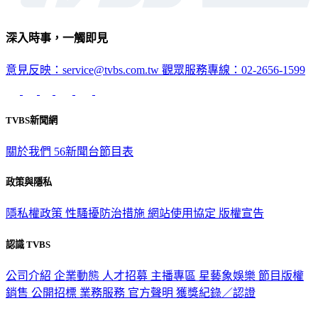
深入時事，一觸即見
意見反映：service@tvbs.com.tw
觀眾服務專線：02-2656-1599
TVBS新聞網
關於我們
56新聞台節目表
政策與隱私
隱私權政策
性騷擾防治措施
網站使用協定
版權宣告
認識 TVBS
公司介紹
企業動態
人才招募
主播專區
星藝象娛樂
節目版權
銷售
公開招標
業務服務
官方聲明
獲獎紀錄／認證