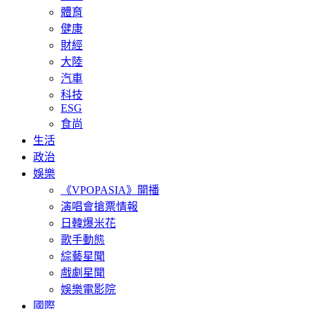
體育
健康
財經
大陸
汽車
科技
ESG
食尚
生活
政治
娛樂
《VPOPASIA》開播
演唱會搶票情報
日韓爆米花
歌手動態
綜藝星聞
戲劇星聞
娛樂電影院
國際