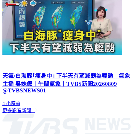
天氣/白海豚｢瘦身中｣ 下半天有望減弱為輕颱｜氣象
主播 吳姝叡｜午間氣象｜TVBS新聞20260809
@TVBSNEWS01
4 小時前
更多影音新聞