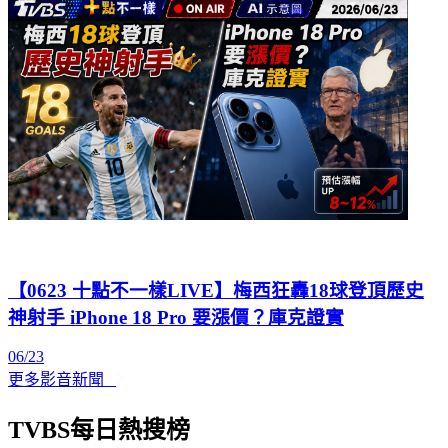
【0623 十點不一樣LIVE】梅西狂轟18球登頂歷史
神射手 iPhone 18 Pro 要漲價？庫克證實
06/23
更多影音新聞
TVBS每日熱搜榜