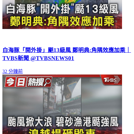
白海豚「開外掛」颳13級風 鄭明典:角隅效應加乘｜
TVBS新聞 @TVBSNEWS01
32 分鐘前