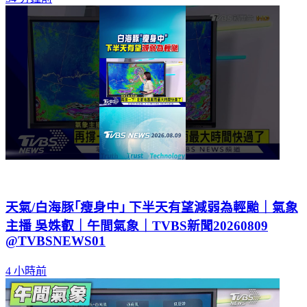
天氣/白海豚｢瘦身中｣ 下半天有望減弱為輕颱｜氣象
主播 吳姝叡｜午間氣象｜TVBS新聞20260809
@TVBSNEWS01
4 小時前