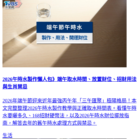
2026午時水製作懶人包》端午取水時間、放置財位、招財用法
與生肖禁忌
2026年端午節迎來近年最強丙午年「三午匯聚」極陽格局！本
文完整整理2026午時水製作教學與正確取水時間表。看懂午時
水要曬多久、168招財硬幣法，以及2026午時水財位擺放指
南，解答去年的舊午時水處理方式與禁忌。
生活