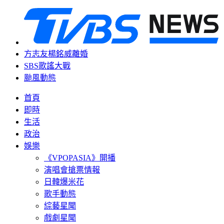
方志友楊銘威離婚
SBS歌謠大戰
颱風動態
首頁
即時
生活
政治
娛樂
《VPOPASIA》開播
演唱會搶票情報
日韓爆米花
歌手動態
綜藝星聞
戲劇星聞