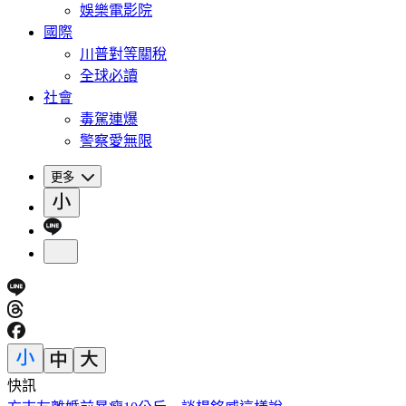
娛樂電影院
國際
川普對等關稅
全球必讀
社會
毒駕連爆
警察愛無限
更多
快訊