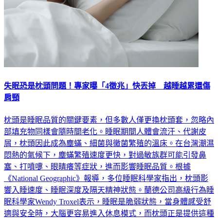
失眠恐是枕頭問題！專家曝「4徵兆」快丟掉 越睡越累還傷
肩頸
枕頭是睡眠品質的關鍵要素，但多數人僅更換枕頭套，忽略內
部填充物同樣會隨時間老化。睡眠期間人體會流汗、代謝皮
屑，枕頭因此成為塵蟎、細菌與黴菌繁殖的溫床。在台灣潮濕
悶熱的氣候下，塵蟎繁殖速度更快，對過敏族群可能引發鼻
塞、打噴嚏、眼睛癢等症狀，進而影響睡眠品質。根據
《National Geographic》報導，多位睡眠科學家指出，枕頭影
響入睡速度、睡眠深度及隔天精神狀態。蘭德公司高級行為睡
眠科學家Wendy Troxel表示，睡眠是脆弱狀態，當身體感受舒
適與安全時，大腦更容易進入休息模式，而枕頭正是提供這種