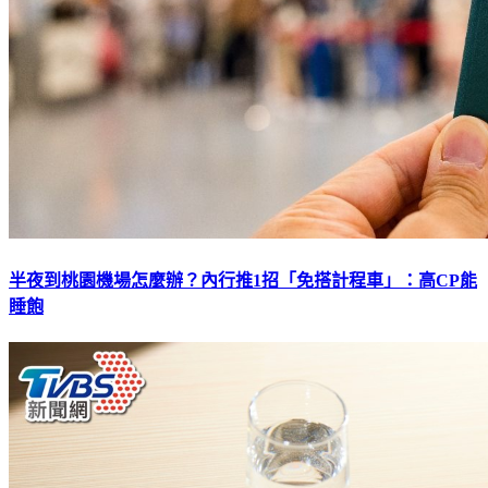
半夜到桃園機場怎麼辦？內行推1招「免搭計程車」：高CP能
睡飽