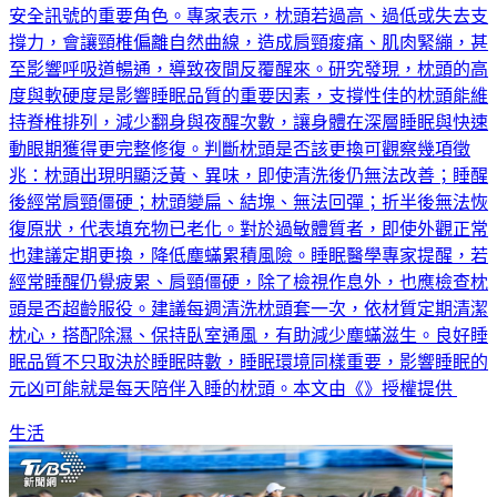
安全訊號的重要角色。專家表示，枕頭若過高、過低或失去支
撐力，會讓頸椎偏離自然曲線，造成肩頸痠痛、肌肉緊繃，甚
至影響呼吸道暢通，導致夜間反覆醒來。研究發現，枕頭的高
度與軟硬度是影響睡眠品質的重要因素，支撐性佳的枕頭能維
持脊椎排列，減少翻身與夜醒次數，讓身體在深層睡眠與快速
動眼期獲得更完整修復。判斷枕頭是否該更換可觀察幾項徵
兆：枕頭出現明顯泛黃、異味，即使清洗後仍無法改善；睡醒
後經常肩頸僵硬；枕頭變扁、結塊、無法回彈；折半後無法恢
復原狀，代表填充物已老化。對於過敏體質者，即使外觀正常
也建議定期更換，降低塵蟎累積風險。睡眠醫學專家提醒，若
經常睡醒仍覺疲累、肩頸僵硬，除了檢視作息外，也應檢查枕
頭是否超齡服役。建議每週清洗枕頭套一次，依材質定期清潔
枕心，搭配除濕、保持臥室通風，有助減少塵蟎滋生。良好睡
眠品質不只取決於睡眠時數，睡眠環境同樣重要，影響睡眠的
元凶可能就是每天陪伴入睡的枕頭。本文由《》授權提供
生活