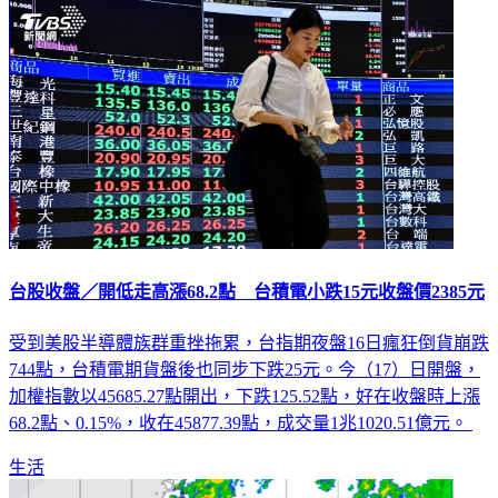
台股收盤／開低走高漲68.2點 台積電小跌15元收盤價2385元
受到美股半導體族群重挫拖累，台指期夜盤16日瘋狂倒貨崩跌
744點，台積電期貨盤後也同步下跌25元。今（17）日開盤，
加權指數以45685.27點開出，下跌125.52點，好在收盤時上漲
68.2點、0.15%，收在45877.39點，成交量1兆1020.51億元。
生活