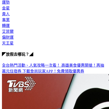
運勢
金星
貴人
事業
轉運
艾菲爾
偏財運
天王星
◤放假去哪玩？◢
全台熱門活動、人氣攻略一次看！
高雄美食優惠開搶！再抽
萬元住宿券
下載食尚玩家APP！免費領取優惠券