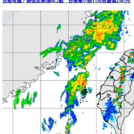
台股收盤／開低走高漲68.2點 台積電小跌15元收盤價2385元