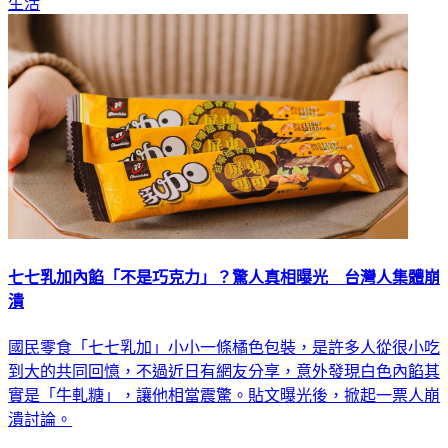
生活
七七乳加內餡「不是巧克力」？驚人真相曝光 台灣人集體崩
潰
國民零食「七七乳加」小小一條橘色包裝，是許多人從很小吃
到大的共同回憶，不過近日有網友分享，意外發現白色內餡其
實是「牛軋糖」，讓他相當震驚。貼文曝光後，掀起一票人崩
潰討論。