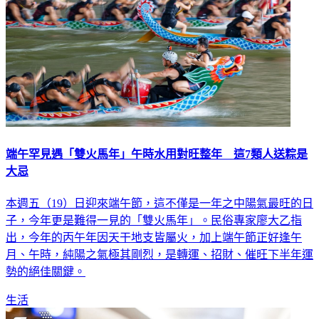
端午罕見遇「雙火馬年」午時水用對旺整年 這7類人送粽是
大忌
本週五（19）日迎來端午節，這不僅是一年之中陽氣最旺的日
子，今年更是難得一見的「雙火馬年」。民俗專家廖大乙指
出，今年的丙午年因天干地支皆屬火，加上端午節正好逢午
月、午時，純陽之氣極其剛烈，是轉運、招財、催旺下半年運
勢的絕佳關鍵。
生活