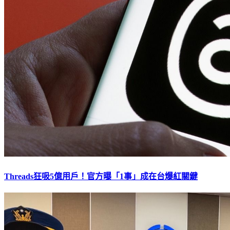
Threads狂吸5億用戶！官方曝「1事」成在台爆紅關鍵