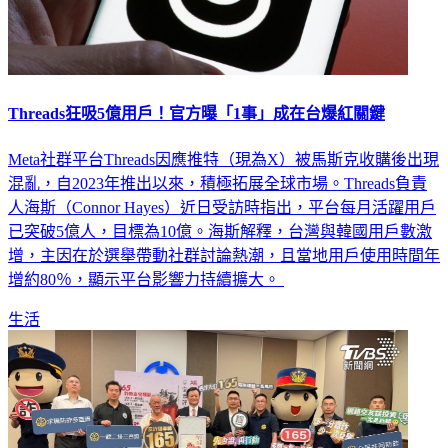
Threads狂吸5億用戶！官方曝「1事」成在台爆紅關鍵
Meta社群平台Threads因應推特（現為X）被馬斯克收購後出現
混亂，自2023年推出以來，積極拓展全球市場。Threads負責
人海斯（Connor Hayes）近日受訪時指出，平台每月活躍用戶
已突破5億人，目標為10億。海斯解釋，台灣與韓國用戶數激
增，主因在於選舉帶動社群討論熱潮，且當地用戶使用時間年
增約80％，顯示平台影響力持續擴大。
生活