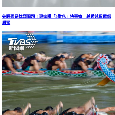
失眠恐是枕頭問題！專家曝「4徵兆」快丟掉 越睡越累還傷
肩頸