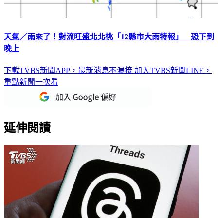
天氣／雨來了！對流旺盛北北桃「12縣市大雨特報」 恐下到
晚上
下載TVBS新聞APP，最新消息不漏接
加入TVBS新聞LINE，
重點新聞一次看
延伸閱讀