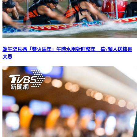
端午罕見遇「雙火馬年」午時水用對旺整年 這7類人送粽是
大忌