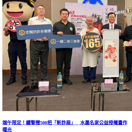
端午限定！鐵警贈500把「斬詐扇」 水墨名家公益授權畫作
曝光