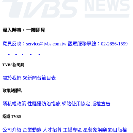
深入時事，一觸即見
意見反映：service@tvbs.com.tw
觀眾服務專線：02-2656-1599
TVBS新聞網
關於我們
56新聞台節目表
政策與隱私
隱私權政策
性騷擾防治措施
網站使用協定
版權宣告
認識 TVBS
公司介紹
企業動態
人才招募
主播專區
星藝象娛樂
節目版權