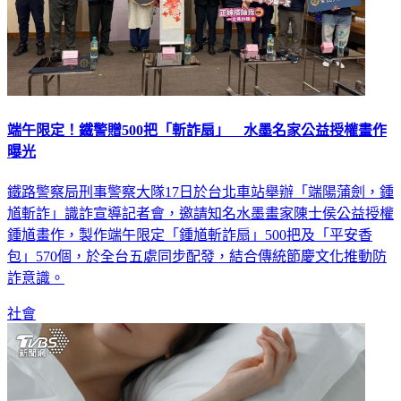
端午限定！鐵警贈500把「斬詐扇」 水墨名家公益授權畫作
曝光
鐵路警察局刑事警察大隊17日於台北車站舉辦「端陽蒲劍，鍾
馗斬詐」識詐宣導記者會，邀請知名水墨畫家陳士侯公益授權
鍾馗畫作，製作端午限定「鍾馗斬詐扇」500把及「平安香
包」570個，於全台五處同步配發，結合傳統節慶文化推動防
詐意識。
社會