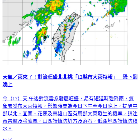
天氣／雨來了！對流旺盛北北桃「12縣市大雨特報」 恐下到
晚上
今（17）天 午後對流雲系發展旺盛，易有短延時強降雨，氣
象署發布大雨特報，影響時間為今日下午至今日晚上，提醒中
部以北、宜蘭、花蓮及高雄山區有局部大雨發生的機率，請注
意雷擊及強陣風，山區請慎防坍方及落石，低窪地區請慎防積
水。