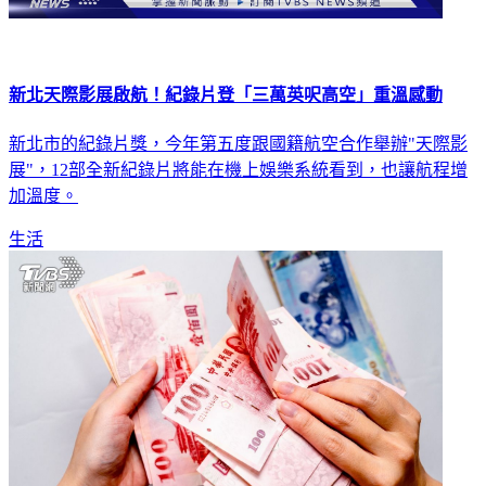
新北天際影展啟航！紀錄片登「三萬英呎高空」重溫感動
新北市的紀錄片獎，今年第五度跟國籍航空合作舉辦"天際影
展"，12部全新紀錄片將能在機上娛樂系統看到，也讓航程增
加溫度。
生活