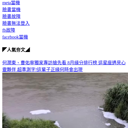
meta當機
臉書當機
臉書故障
臉書無法登入
fb故障
facebook當機
◤人氣夯文◢
何潤東、曹佑寧獨家專訪搶先看
8月緣分排行榜 這星座遇見心
靈夥伴
超準測字!這輩子正緣何時會出現