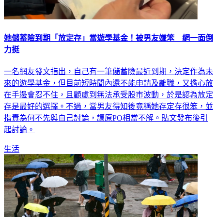
她儲蓄險到期「放定存」當遊學基金！被男友嫌笨 網一面倒
力挺
一名網友發文指出，自己有一筆儲蓄險最近到期，決定作為未
來的遊學基金，但目前短時間內還不能申請及離職，又擔心放
在手邊會忍不住，且顧慮到無法承受股市波動，於是認為放定
存是最好的選擇。不過，當男友得知後竟稱她存定存很笨，並
指責為何不先與自己討論，讓原PO相當不解。貼文發布後引
起討論。
生活