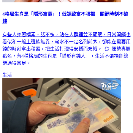
4格局生肖是「隱形富豪」！低調致富不張揚 關鍵時刻不缺
錢
有些人穿著樸素、話不多，站在人群裡並不顯眼，日常開銷也
看似和一般上班族無異，薪水不一定名列前茅，卻能在需要用
錢的時刻拿出積蓄，把生活打理得安穩而充裕。《》運勢專欄
點名，有4種格局的生肖是「隱形有錢人」，生活不張揚卻總
能過得富足。
生活