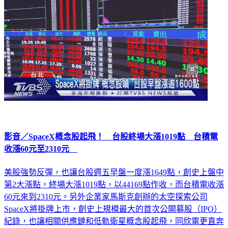
影音／SpaceX概念股起飛！ 台股終場大漲1019點 台積電
收漲60元至2310元
美股強勢反彈，也讓台股週五早盤一度漲1649點，創史上盤中
第2大漲點，終場大漲1019點，以44169點作收，而台積電收漲
60元來到2310元。另外企業家馬斯克創辦的太空探索公司
SpaceX將掛牌上市，創史上規模最大的首次公開募股（IPO）
紀錄，也讓相關供應鏈和低軌衛星概念股起飛，同欣電更直奔