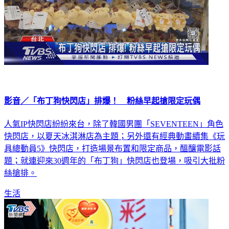
影音／「布丁狗快閃店」排爆！ 粉絲早起搶限定玩偶
人氣IP快閃店紛紛來台，除了韓國男團「SEVENTEEN」角色
快閃店，以夏天冰淇淋店為主題；另外還有經典動畫續集《玩
具總動員5》快閃店，打造場景布置和限定商品，醞釀電影話
題；就連迎來30週年的「布丁狗」快閃店也登場，吸引大批粉
絲搶排。
生活