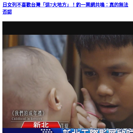
日女列不喜歡台灣「這7大地方」！釣一票網共鳴：真的無法
否認