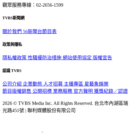
觀眾服務專線：02-2656-1599
TVBS新聞網
關於我們
56新聞台節目表
政策與隱私
隱私權政策
性騷擾防治措施
網站使用協定
版權宣告
認識 TVBS
公司介紹
企業動態
人才招募
主播專區
星藝象娛樂
節目版權銷售
公開招標
業務服務
官方聲明
獲獎紀錄／認證
2026 © TVBS Media Inc. All Rights Reserved. 台北市內湖區瑞
光路451號 | 聯利媒體股份有限公司