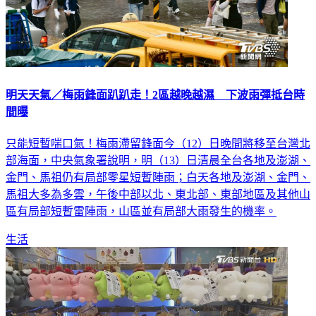
明天天氣／梅雨鋒面趴趴走！2區越晚越濕 下波雨彈抵台時
間曝
只能短暫喘口氣！梅雨滯留鋒面今（12）日晚間將移至台灣北
部海面，中央氣象署說明，明（13）日清晨全台各地及澎湖、
金門、馬祖仍有局部零星短暫陣雨；白天各地及澎湖、金門、
馬祖大多為多雲，午後中部以北、東北部、東部地區及其他山
區有局部短暫雷陣雨，山區並有局部大雨發生的機率。
生活