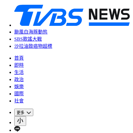
颱風白海豚動態
SBS歌謠大戰
沙拉油致癌物超標
首頁
即時
生活
政治
娛樂
國際
社會
更多