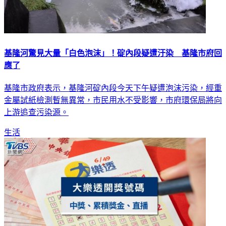
基隆河驚見大量「白色泡沫」！碇內段疑遭汙染 基隆市府回
應了
基隆市政府表示，基隆河碇內段今天下午疑遭泡沫污染，經重
金屬試紙檢測暫無異常，市民用水不受影響，市府環保局將向
上游追查污染源。
生活