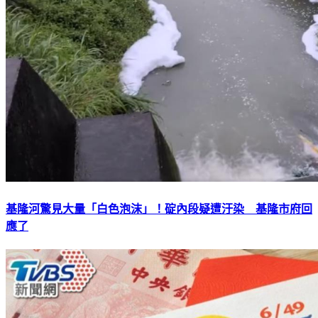
基隆河驚見大量「白色泡沫」！碇內段疑遭汙染 基隆市府回
應了