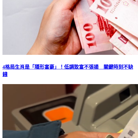
4格局生肖是「隱形富豪」！低調致富不張揚 關鍵時刻不缺
錢