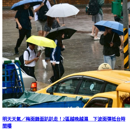
明天天氣／梅雨鋒面趴趴走！2區越晚越濕 下波雨彈抵台時
間曝