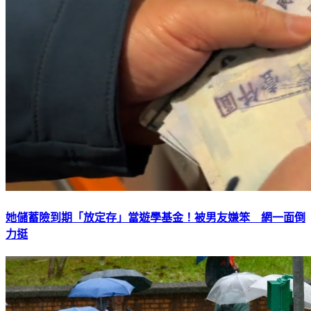
她儲蓄險到期「放定存」當遊學基金！被男友嫌笨 網一面倒
力挺