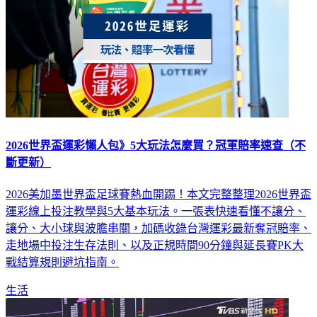
2026世界盃運彩懶人包》5大玩法怎麼買？冠軍賠率速查（不
斷更新）
2026美加墨世界盃足球賽熱血開踢！本文完整整理2026世界盃
運彩線上投注教學與5大基本玩法。一張表快速看懂不讓分、
讓分、大小球與波膽串關，加碼收錄台灣運彩最新奪冠賠率、
走地場中投注生存法則、以及正規時間90分鐘與延長賽PK大
戰結算規則避坑指南。
生活