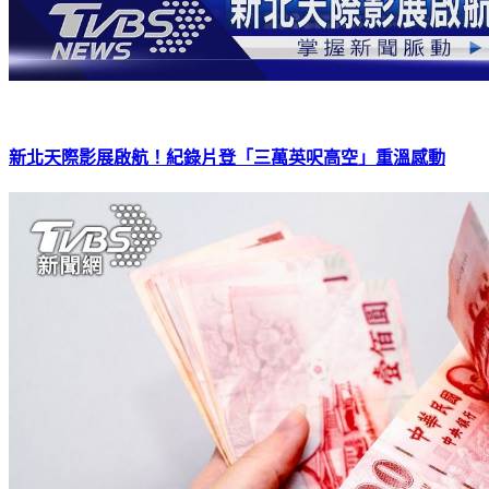
新北天際影展啟航！紀錄片登「三萬英呎高空」重溫感動