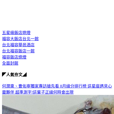
五星級飯店熄燈
福容大飯店台北一館
台北福容華邑酒店
台北福容飯店一館
福容飯店熄燈
全面封館
◤人氣夯文◢
何潤東、曹佑寧獨家專訪搶先看
8月緣分排行榜 這星座遇見心
靈夥伴
超準測字!這輩子正緣何時會出現