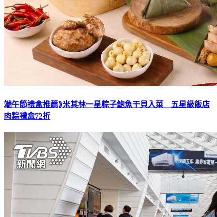
端午節禮盒推薦⟫米其林一星粽子鮑魚干貝入菜 五星級飯店
肉粽禮盒72折