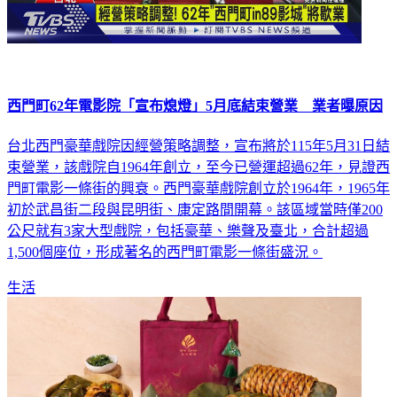
西門町62年電影院「宣布熄燈」5月底結束營業 業者曝原因
台北西門豪華戲院因經營策略調整，宣布將於115年5月31日結
束營業，該戲院自1964年創立，至今已營運超過62年，見證西
門町電影一條街的興衰。西門豪華戲院創立於1964年，1965年
初於武昌街二段與昆明街、康定路間開幕。該區域當時僅200
公尺就有3家大型戲院，包括豪華、樂聲及臺北，合計超過
1,500個座位，形成著名的西門町電影一條街盛況。
生活