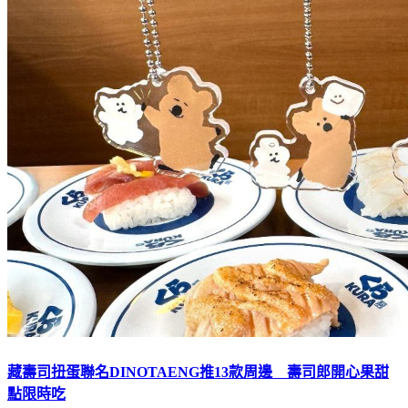
藏壽司扭蛋聯名DINOTAENG推13款周邊 壽司郎開心果甜
點限時吃