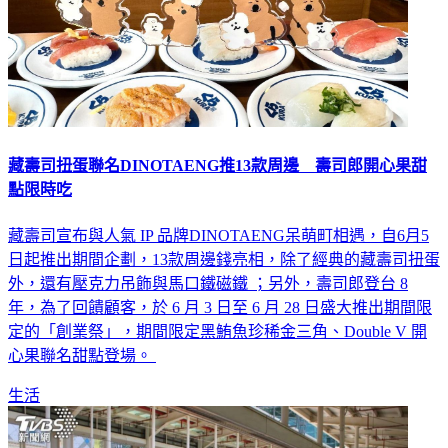
藏壽司扭蛋聯名DINOTAENG推13款周邊 壽司郎開心果甜
點限時吃
藏壽司宣布與人氣 IP 品牌DINOTAENG呆萌町相遇，自6月5
日起推出期間企劃，13款周邊錢亮相，除了經典的藏壽司扭蛋
外，還有壓克力吊飾與馬口鐵磁鐵 ；另外，壽司郎登台 8
年，為了回饋顧客，於 6 月 3 日至 6 月 28 日盛大推出期間限
定的「創業祭」，期間限定黑鮪魚珍稀金三角、Double V 開
心果聯名甜點登場。
生活