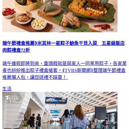
端午節禮盒推薦⟫米其林一星粽子鮑魚干貝入菜 五星級飯店
肉粽禮盒72折
端午連假即將到來，重頭戲就是與家人一同享用粽子，各家業
者也紛紛推出粽子禮盒搶客，⟪TVBS新聞網⟫整理端午節禮盒
推薦懶人包，讓您送禮不踩雷！
生活