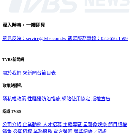
深入時事，一觸即見
意見反映：service@tvbs.com.tw
觀眾服務專線：02-2656-1599
TVBS新聞網
關於我們
56新聞台節目表
政策與隱私
隱私權政策
性騷擾防治措施
網站使用協定
版權宣告
認識 TVBS
公司介紹
企業動態
人才招募
主播專區
星藝象娛樂
節目版權
銷售
公開招標
業務服務
官方聲明
獲獎紀錄／認證