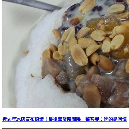
近50年冰店宣布熄燈！最後營業時間曝 饕客哭：吃的是回憶