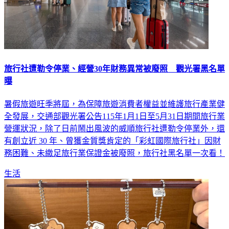
旅行社遭勒令停業、經營30年財務異常被廢照 觀光署黑名單
曝
暑假旅遊旺季將屆，為保障旅遊消費者權益並維護旅行產業健
全發展，交通部觀光署公告115年1月1日至5月31日期間旅行業
營運狀況，除了日前鬧出風波的威順旅行社遭勒令停業外，還
有創立近 30 年、曾獲金質獎肯定的「彩虹國際旅行社」因財
務困難、未繳足旅行業保證金被廢照，旅行社黑名單一次看！
生活