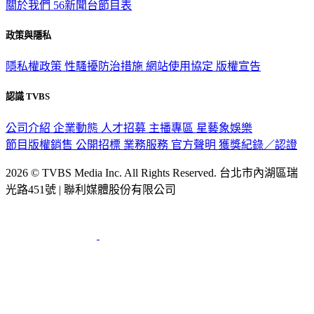
關於我們
56新聞台節目表
政策與隱私
隱私權政策
性騷擾防治措施
網站使用協定
版權宣告
認識 TVBS
公司介紹
企業動態
人才招募
主播專區
星藝象娛樂
節目版權銷售
公開招標
業務服務
官方聲明
獲獎紀錄／認證
2026 © TVBS Media Inc. All Rights Reserved. 台北市內湖區瑞
光路451號 | 聯利媒體股份有限公司