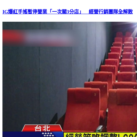
IG爆紅手搖暫停營業「一次關3分店」 經營行銷團隊全解散