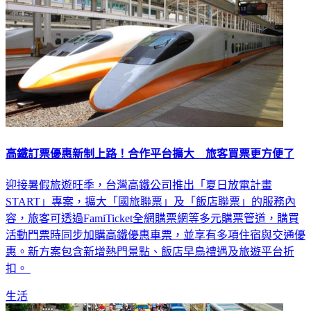
高鐵訂票優惠新制上路！合作平台擴大 旅客買票更方便了
迎接暑假旅遊旺季，台灣高鐵公司推出「夏日放電計畫
START」專案，擴大「國旅聯票」及「飯店聯票」的服務內
容，旅客可透過FamiTicket全網購票網等多元購票管道，購買
活動門票時同步加購高鐵優惠車票，並享有多項住宿與交通優
惠。新方案包含新增熱門景點、飯店早鳥禮遇及旅遊平台折
扣。
生活