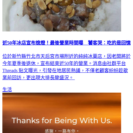
近50年冰店宣布熄燈！最後營業時間曝 饕客哭：吃的是回憶
位於新竹縣竹北市天后宮市場附近的純純冰菓店，因老闆將於
今年夏季後退休，宣布結束近50年的營業。消息由社群平台
Threads 貼文曝光，引發在地居民熱議，不僅老顧客紛紛趁歇
業前回訪，更出現大排長龍盛況。
生活