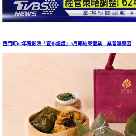
西門町62年電影院「宣布熄燈」5月底結束營業 業者曝原因