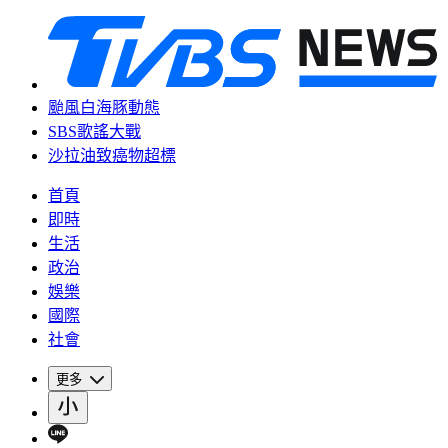
颱風白海豚動態
SBS歌謠大戰
沙拉油致癌物超標
首頁
即時
生活
政治
娛樂
國際
社會
更多