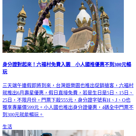
身分證對起來！六福村免費入園 小人國推優惠不到300元暢
玩
三天端午連假即將到來，台灣遊樂園也推出促銷搶客，六福村
就推出6月壽星優惠，假日直接免費，若是生日是5日、15日、
25日，不限月份，門票下殺555元，身分證字號有H、J、O也
獨享專屬價599元。小人國也推出身分證優惠，4碼全中門票不
到300元就能暢玩。
生活