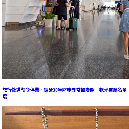
旅行社遭勒令停業、經營30年財務異常被廢照 觀光署黑名單
曝