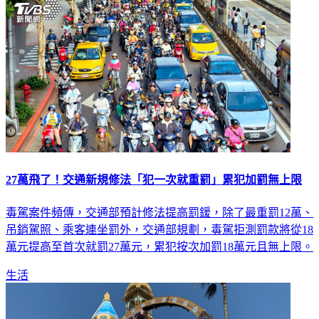
27萬飛了！交通新規修法「犯一次就重罰」累犯加罰無上限
毒駕案件頻傳，交通部預計修法提高罰鍰，除了最重罰12萬、
吊銷駕照、乘客連坐罰外，交通部規劃，毒駕拒測罰款將從18
萬元提高至首次就罰27萬元，累犯按次加罰18萬元且無上限。
生活