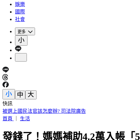
娛樂
國際
社會
更多
快訊
被選上國民法官該怎麼辦? 司法院廣告
首頁
｜
生活
發錢了！媽媽補助4.2萬入帳「