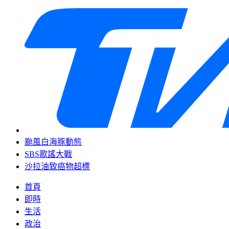
颱風白海豚動態
SBS歌謠大戰
沙拉油致癌物超標
首頁
即時
生活
政治