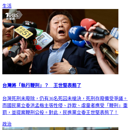
生活
台灣將「執行鞭刑」？ 王世堅表態了
台灣死刑未廢除，仍有36名死囚未槍決，死刑存廢備受爭議。
而國民黨立委洪孟楷主張性侵、詐欺、虐童者應受「鞭刑」重
罰，並提案鞭刑公投。對此，民進黨立委王世堅表態了！
政治