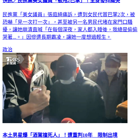
快訊／民進黨美女議員「被甩2巴掌」！全身發抖痛哭
民進黨「美女議員」張庭綺痛訴，遭到女民代賞巴掌2次，被
恐嚇「見一次打一次」，甚至被另一名男民代堵在家門口騷
擾，讓她崩潰直喊「在每個深夜，家人都入睡後，我總是偷偷
哭著...。」因慘遭長期霸凌，讓她一度想過輕生。
政治
本土男星爆「酒駕撞死人」！遭重判10年 限制出境