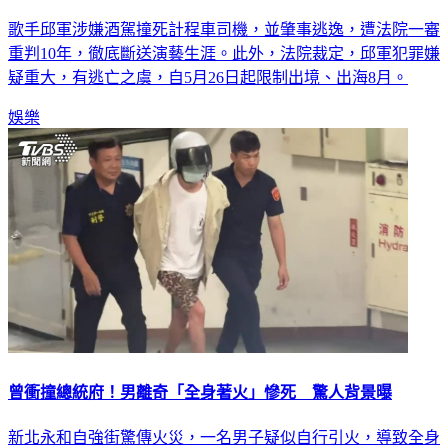
歌手邱軍涉嫌酒駕撞死計程車司機，並肇事逃逸，遭法院一審
重判10年，徹底斷送演藝生涯。此外，法院裁定，邱軍犯罪嫌
疑重大，有逃亡之虞，自5月26日起限制出境、出海8月。
娛樂
曾衝撞總統府！男離奇「全身著火」慘死 驚人背景曝
新北永和自強街驚傳火災，一名男子疑似自行引火，導致全身