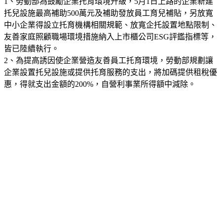
1、勞動部為鼓勵企業托育環境升級，5月1日上路的企業新建
托兒設施最高補助500萬元及補助發放員工育兒補貼，另放寬
中小企業得設立托育機構相關規範、放寬企托設置地點限制、
友善家庭照顧職場環境措施納入上市櫃公司ESG評鑑指標等，
皆已陸續執行。
2、為提高誘因使企業營造友善員工托育環境，勞動部規劃讓
企業設置托兒設施或提供托育服務的支出，將加碼提供租稅優
惠，得就支出金額的200%，自營利事業所得額中減除。