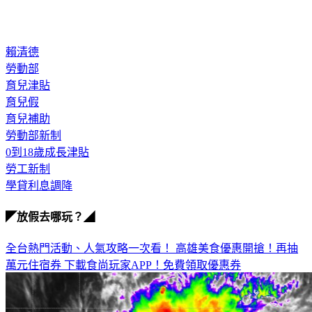
賴清德
勞動部
育兒津貼
育兒假
育兒補助
勞動部新制
0到18歲成長津貼
勞工新制
學貸利息調降
◤放假去哪玩？◢
全台熱門活動、人氣攻略一次看！
高雄美食優惠開搶！再抽
萬元住宿券
下載食尚玩家APP！免費領取優惠券