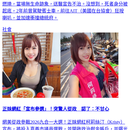
燃燒，當場無生命跡象，送醫宣告不治。沒想到，死者身分被
起底，2年前曾駕駛賓士車，前往AIT（美國在台協會）狂按
喇叭，並加速衝撞總統府。
社會
正妹網紅「宣布參選」！突驚人從政 認了：不甘心
網美從政參戰2026九合一大選！正妹網紅柯莉絲汀（Kristy）
宣布，將投入嘉義市議員選戰，並開啟政治獻金帳戶，並曝光