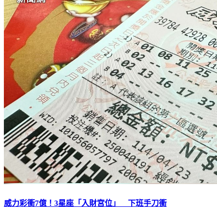
威力彩衝7億！3星座「入財宮位」 下班手刀衝