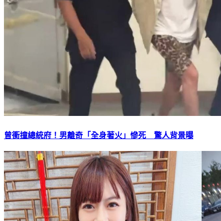
曾衝撞總統府！男離奇「全身著火」慘死 驚人背景曝