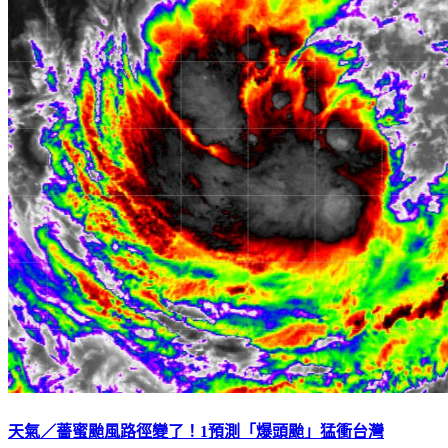
天氣／薔蜜颱風路徑變了！1預測「爆頭颱」猛衝台灣