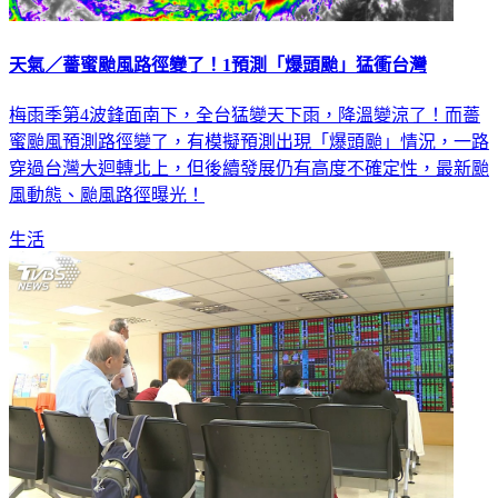
天氣／薔蜜颱風路徑變了！1預測「爆頭颱」猛衝台灣
梅雨季第4波鋒面南下，全台猛變天下雨，降溫變涼了！而薔
蜜颱風預測路徑變了，有模擬預測出現「爆頭颱」情況，一路
穿過台灣大迴轉北上，但後續發展仍有高度不確定性，最新颱
風動態、颱風路徑曝光！
生活