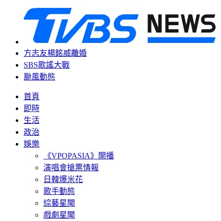
方志友楊銘威離婚
SBS歌謠大戰
颱風動態
首頁
即時
生活
政治
娛樂
《VPOPASIA》開播
演唱會搶票情報
日韓爆米花
歌手動態
綜藝星聞
戲劇星聞