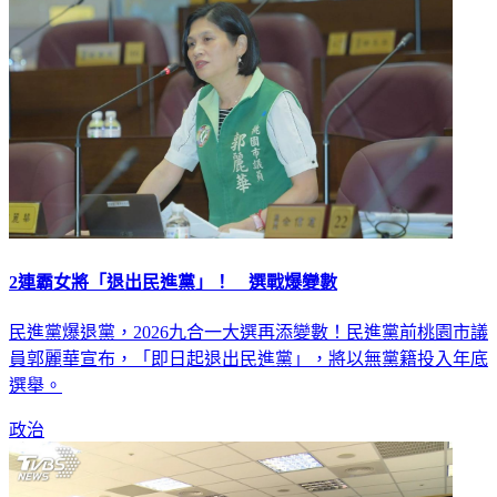
2連霸女將「退出民進黨」！ 選戰爆變數
民進黨爆退黨，2026九合一大選再添變數！民進黨前桃園市議
員郭麗華宣布，「即日起退出民進黨」，將以無黨籍投入年底
選舉。
政治