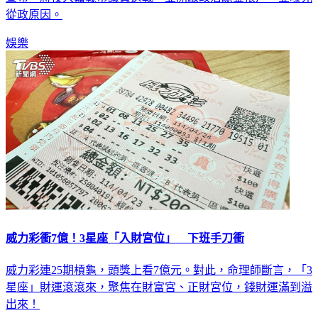
從政原因。
娛樂
威力彩衝7億！3星座「入財宮位」 下班手刀衝
威力彩連25期槓龜，頭獎上看7億元。對此，命理師斷言，「3
星座」財運滾滾來，聚焦在財富宮、正財宮位，錢財運滿到溢
出來！