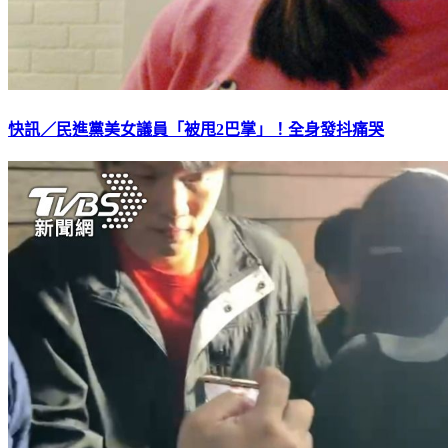
快訊／民進黨美女議員「被甩2巴掌」！全身發抖痛哭