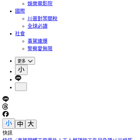
娛樂電影院
國際
川普對等關稅
全球必讀
社會
毒駕連爆
警察愛無限
更多
快訊