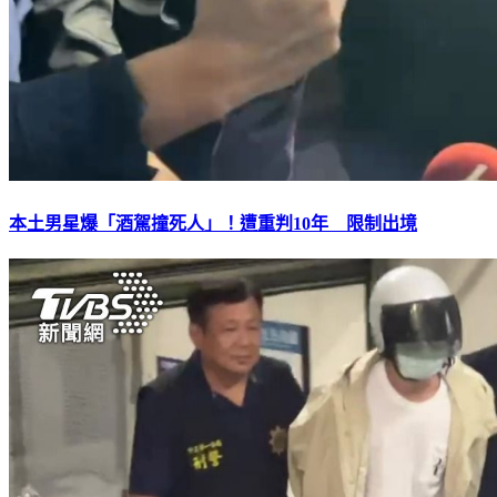
本土男星爆「酒駕撞死人」！遭重判10年 限制出境