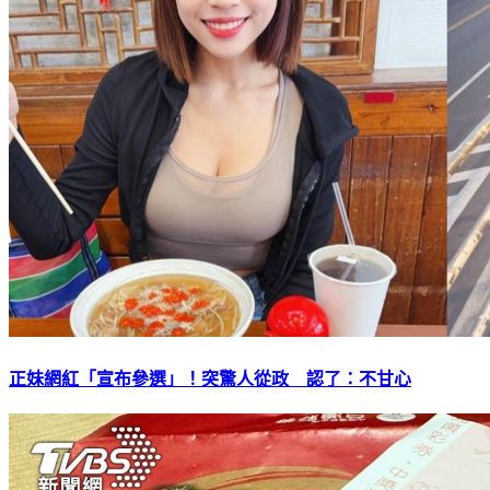
正妹網紅「宣布參選」！突驚人從政 認了：不甘心