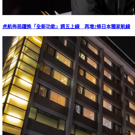
虎航佈局躍進「全新功能」週五上線 再增2條日本獨家航線