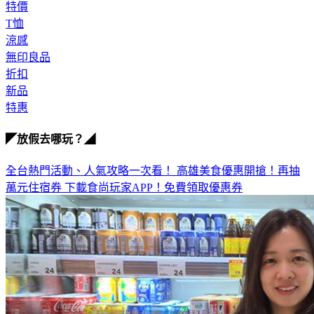
特價
T恤
涼感
無印良品
折扣
新品
特惠
◤放假去哪玩？◢
全台熱門活動、人氣攻略一次看！
高雄美食優惠開搶！再抽
萬元住宿券
下載食尚玩家APP！免費領取優惠券