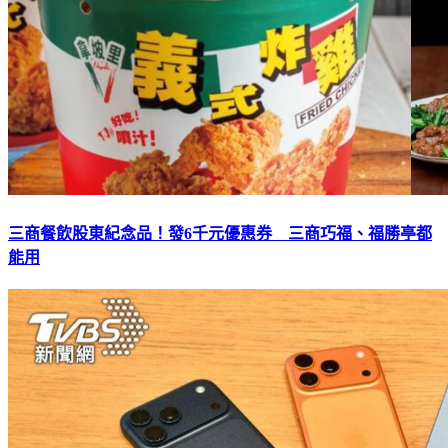
三商餐飲股東紀念品！發6千元優惠券 三商巧福、福勝亭都
能用