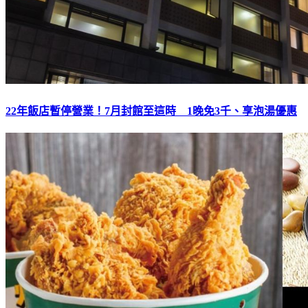
22年飯店暫停營業！7月封館至這時 1晚免3千、享泡湯優惠