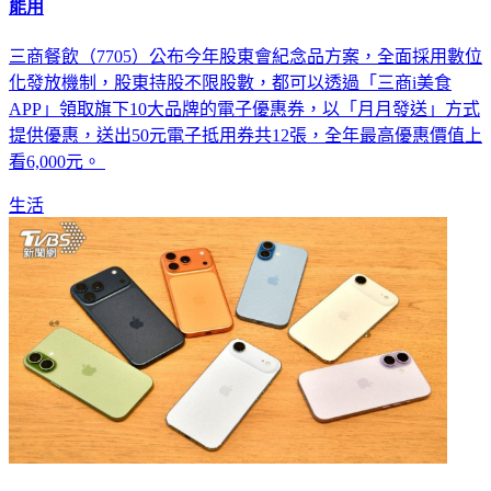
能用
三商餐飲（7705）公布今年股東會紀念品方案，全面採用數位
化發放機制，股東持股不限股數，都可以透過「三商i美食
APP」領取旗下10大品牌的電子優惠券，以「月月發送」方式
提供優惠，送出50元電子抵用券共12張，全年最高優惠價值上
看6,000元。
生活