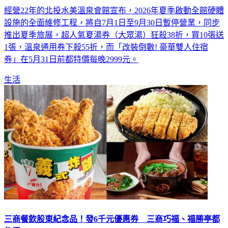
經營22年的北投水美溫泉會館宣布，2026年夏季啟動全館硬體
設施的全面維修工程，將自7月1日至9月30日暫停營業，同步
推出夏季旅展，超人氣夏湯券（大眾湯）狂殺38折，買10張送
1張，溫泉通用券下殺55折，而「改裝倒數! 豪華雙人住宿
券」在5月31日前都特價每晚2999元。
生活
三商餐飲股東紀念品！發6千元優惠券 三商巧福、福勝亭都