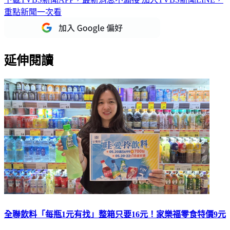
重點新聞一次看
延伸閱讀
全聯飲料「每瓶1元有找」整箱只要16元！家樂福零食特價9元