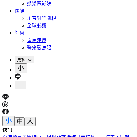
娛樂電影院
國際
川普對等關稅
全球必讀
社會
毒駕連爆
警察愛無限
更多
快訊