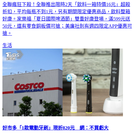
全聯瘋狂下殺！全聯推出限時2天「飲料一箱特價16元」超殺
折扣，平均每瓶不到1元，另有期間限定優惠商品，飲料整箱
好康。家樂福「夏日國際啤酒節」雙重好康登場，滿599元送
50元，還有零食銅板價可搶；美廉社則有週四限定APP優惠可
搶。
生活
好市多「1款電動牙刷」現折820元 網：不買虧大