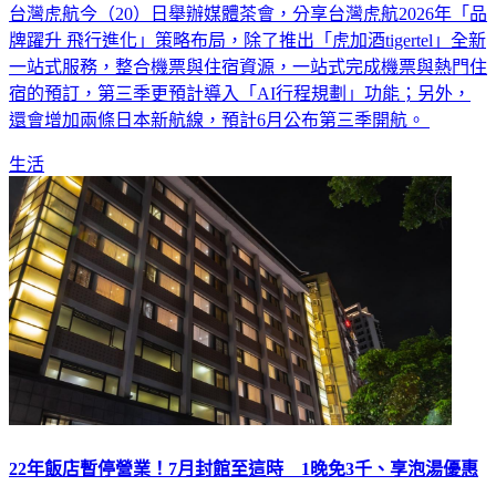
台灣虎航今（20）日舉辦媒體茶會，分享台灣虎航2026年「品
牌躍升 飛行進化」策略布局，除了推出「虎加酒tigertel」全新
一站式服務，整合機票與住宿資源，一站式完成機票與熱門住
宿的預訂，第三季更預計導入「AI行程規劃」功能；另外，
還會增加兩條日本新航線，預計6月公布第三季開航。
生活
22年飯店暫停營業！7月封館至這時 1晚免3千、享泡湯優惠