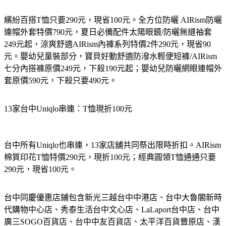
繽紛百搭T恤只要290元，現省100元。全方位防曬 AIRism防曬
連帽外套特價790元，夏日必備配件太陽眼鏡/防曬無縫袖套
249元起，涼爽舒適AIRism內褲系列特價2件290元，現省90
元。嬰幼兒童裝部分，寶貝好動舒適防潑水輕便短褲/AIRism
七分內搭褲原價249元，下殺190元起；嬰幼兒防曬網眼連帽外
套原價590元，下殺只要490元。
13家台中Uniqlo串連：T恤現折100元
台中所有Uniqlo也串連，13家店舖共同祭出限時折扣。AIRism
棉質印花T恤特價290元，現折100元；經典圓領T恤通通只要
290元，現省100元。
台中同慶優惠店鋪包含新光三越台中中港店、台中大魯閣新時
代購物中心店、秀泰生活台中文心店、LaLaport台中店、台中
廣三SOGO百貨店、台中中友百貨店、太平洋百貨豐原店、漢