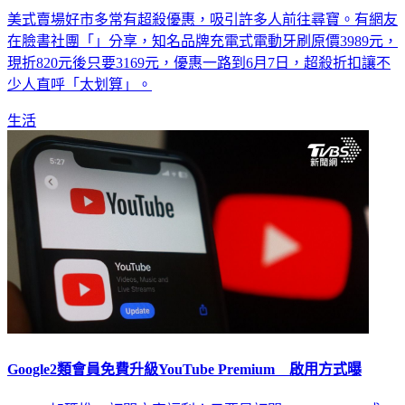
美式賣場好市多常有超殺優惠，吸引許多人前往尋寶。有網友
在臉書社團「」分享，知名品牌充電式電動牙刷原價3989元，
現折820元後只要3169元，優惠一路到6月7日，超殺折扣讓不
少人直呼「太划算」。
生活
Google2類會員免費升級YouTube Premium 啟用方式曝