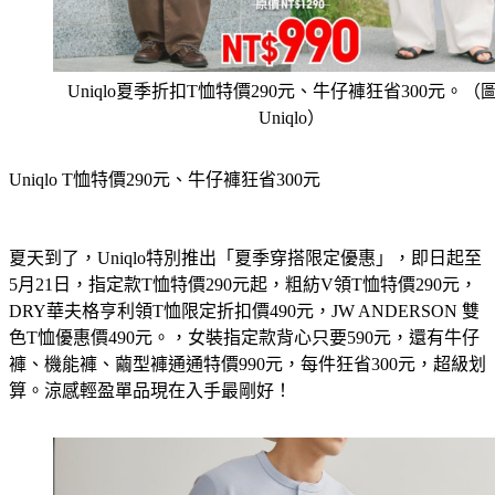
Uniqlo夏季折扣T恤特價290元、牛仔褲狂省300元。（
Uniqlo）
Uniqlo T恤特價290元、牛仔褲狂省300元
夏天到了，Uniqlo特別推出「夏季穿搭限定優惠」，即日起至
5月21日，指定款T恤特價290元起，粗紡V領T恤特價290元，
DRY華夫格亨利領T恤限定折扣價490元，JW ANDERSON 雙
色T恤優惠價490元。，女裝指定款背心只要590元，還有牛仔
褲、機能褲、​繭型褲通通特價990元，每件狂省300元，超級划
算。涼感輕盈單品現在入手最剛好！​