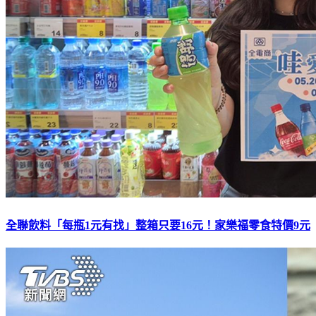
全聯飲料「每瓶1元有找」整箱只要16元！家樂福零食特價9元