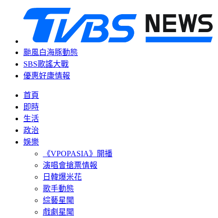
颱風白海豚動態
SBS歌謠大戰
優惠好康情報
首頁
即時
生活
政治
娛樂
《VPOPASIA》開播
演唱會搶票情報
日韓爆米花
歌手動態
綜藝星聞
戲劇星聞