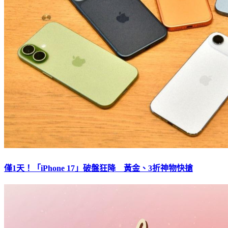
僅1天！「iPhone 17」破盤狂降 黃金、3折神物快搶