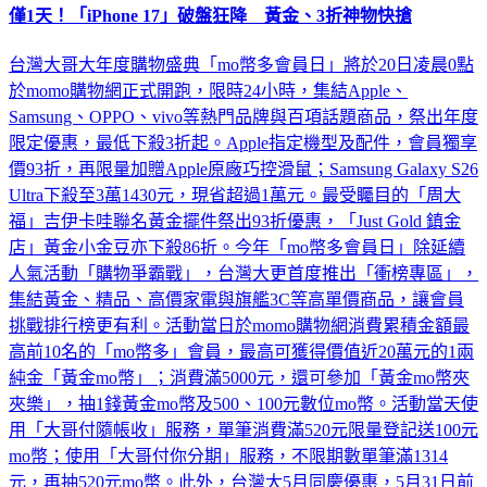
僅1天！「iPhone 17」破盤狂降 黃金、3折神物快搶
台灣大哥大年度購物盛典「mo幣多會員日」將於20日凌晨0點
於momo購物網正式開跑，限時24小時，集結Apple、
Samsung、OPPO、vivo等熱門品牌與百項話題商品，祭出年度
限定優惠，最低下殺3折起。Apple指定機型及配件，會員獨享
價93折，再限量加贈Apple原廠巧控滑鼠；Samsung Galaxy S26
Ultra下殺至3萬1430元，現省超過1萬元。最受矚目的「周大
福」吉伊卡哇聯名黃金擺件祭出93折優惠，「Just Gold 鎮金
店」黃金小金豆亦下殺86折。今年「mo幣多會員日」除延續
人氣活動「購物爭霸戰」，台灣大更首度推出「衝榜專區」，
集結黃金、精品、高價家電與旗艦3C等高單價商品，讓會員
挑戰排行榜更有利。活動當日於momo購物網消費累積金額最
高前10名的「mo幣多」會員，最高可獲得價值近20萬元的1兩
純金「黃金mo幣」；消費滿5000元，還可參加「黃金mo幣夾
夾樂」，抽1錢黃金mo幣及500、100元數位mo幣。活動當天使
用「大哥付隨帳收」服務，單筆消費滿520元限量登記送100元
mo幣；使用「大哥付你分期」服務，不限期數單筆滿1314
元，再抽520元mo幣。此外，台灣大5月同慶優惠，5月31日前