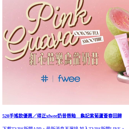
520手搖飲優惠／得正xfwee奶昔唇釉 龜記紫葡蘆薈春回歸
下載TVBS新聞APP，最新消息不漏接
加入TVBS新聞LINE，