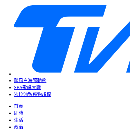
颱風白海豚動態
SBS歌謠大戰
沙拉油致癌物超標
首頁
即時
生活
政治