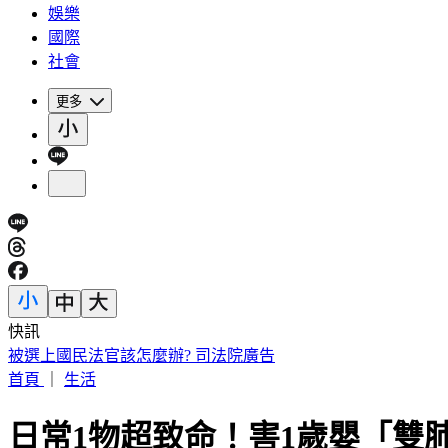
娛樂
國際
社會
更多
快訊
白海豚週末最接近台灣！氣象署「不排除陸警」估下午發海警
首頁
｜
生活
日常1物超致命！害1歲嬰「雙