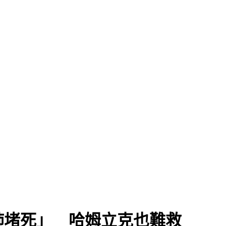
肺堵死」 哈姆立克也難救