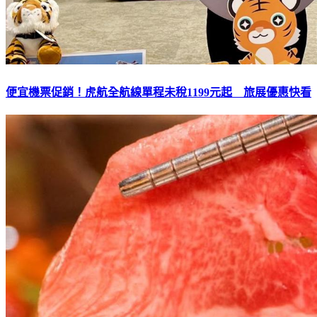
便宜機票促銷！虎航全航線單程未稅1199元起 旅展優惠快看