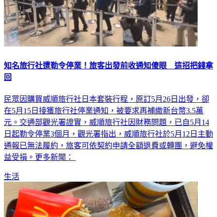
知名旅行社遭勒令停業！旅客出發前收通知傻眼 這招把錢拿
回
民眾因購買威順旅行社日本套裝行程，原訂5月26日出發，卻
在5月15日接獲旅行社停業通知，被要求再補繳新台幣3.5萬
元。交通部觀光署證實，威順旅行社因財務問題，已自5月14
日起勒令停業3個月，觀光署指出，威順旅行社於5月12日主動
通報已無法履約，旅客可依契約申請全額退費或轉團，避免權
益受損。更多新聞：
生活