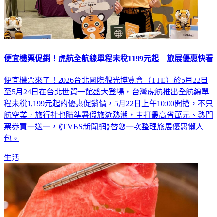
便宜機票促銷！虎航全航線單程未稅1199元起 旅展優惠快看
便宜機票來了！2026台北國際觀光博覽會（TTE）於5月22日
至5月24日在台北世貿一館盛大登場，台灣虎航推出全航線單
程未稅1,199元起的優惠促銷價，5月22日上午10:00開搶，不只
航空業，旅行社也瞄準暑假旅遊熱潮，主打最高省萬元、熱門
票券買一送一，⟪TVBS新聞網⟫替您一次整理旅展優惠懶人
包。
生活