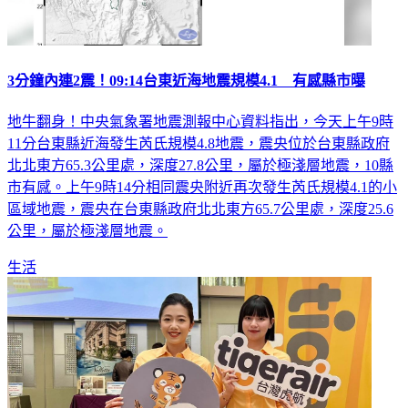
3分鐘內連2震！09:14台東近海地震規模4.1 有感縣市曝
地牛翻身！中央氣象署地震測報中心資料指出，今天上午9時
11分台東縣近海發生芮氏規模4.8地震，震央位於台東縣政府
北北東方65.3公里處，深度27.8公里，屬於極淺層地震，10縣
市有感。上午9時14分相同震央附近再次發生芮氏規模4.1的小
區域地震，震央在台東縣政府北北東方65.7公里處，深度25.6
公里，屬於極淺層地震。
生活