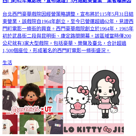
西門町62年電影院「宣布熄燈」5月底結束營業 業者曝原因
台北西門豪華戲院因經營策略調整，宣布將於115年5月31日結
束營業，該戲院自1964年創立，至今已營運超過62年，見證西
門町電影一條街的興衰。西門豪華戲院創立於1964年，1965年
初於武昌街二段與昆明街、康定路間開幕。該區域當時僅200
公尺就有3家大型戲院，包括豪華、樂聲及臺北，合計超過
1,500個座位，形成著名的西門町電影一條街盛況。
生活