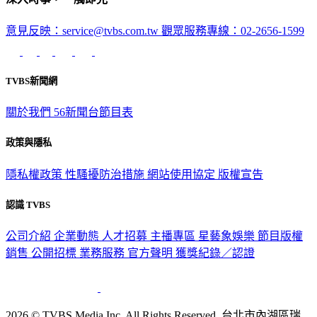
意見反映：service@tvbs.com.tw
觀眾服務專線：02-2656-1599
TVBS新聞網
關於我們
56新聞台節目表
政策與隱私
隱私權政策
性騷擾防治措施
網站使用協定
版權宣告
認識 TVBS
公司介紹
企業動態
人才招募
主播專區
星藝象娛樂
節目版權
銷售
公開招標
業務服務
官方聲明
獲獎紀錄／認證
2026 © TVBS Media Inc. All Rights Reserved. 台北市內湖區瑞