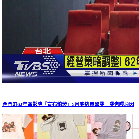
西門町62年電影院「宣布熄燈」5月底結束營業 業者曝原因