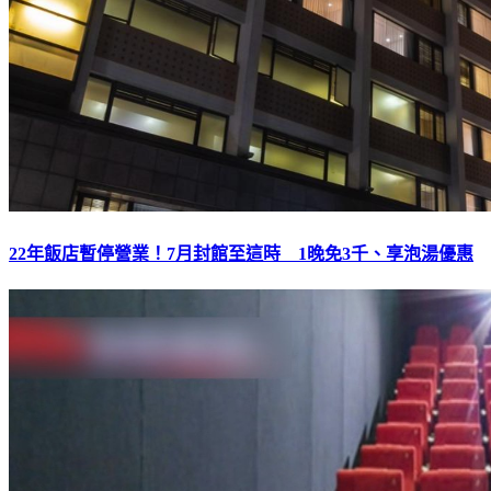
22年飯店暫停營業！7月封館至這時 1晚免3千、享泡湯優惠