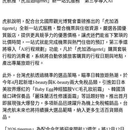
虎航推「虎加酒tigertel」新一站式服務　第三季導入AI
虎航說明，配合台北國際觀光博覽會重磅推出的「虎加酒
tigertel」全新一站式服務，整合機票與住宿資源，嚴選各國優
質飯店，提供更具競爭力的優惠價格，讓虎迷們能省下繁瑣的
比價時間，一站式就能完成機票與熱門住宿的預訂，第三季還
將導入「AI行程規劃」功能，凡於「虎加酒tigertel」購買套裝
行程的消費者，系統將自動依據旅客購買的行程日期與地點，
產出專屬旅遊行程。
此外，台灣虎航透過精準的選品策略，瞄準日韓旅遊熱潮，於
今年4月起新增J-beauty與K-beauty兩大免稅品類，引進如日本
美妝界爆紅的「Baby Egg神經醯胺VC毛孔妝前霜」、韓國頂
級口碑保養品「麗珠蘭活性修護面霜」等話題好物。推出首月
即展現強大爆發力，多項新品迅速躍升為機上免稅暢銷品，台
灣虎航未來也將持續擴大選品範疇，納入更多生活百貨類商
品。
「2026 tigerrun」為配合今年將迎來開航12週年，將12月12日