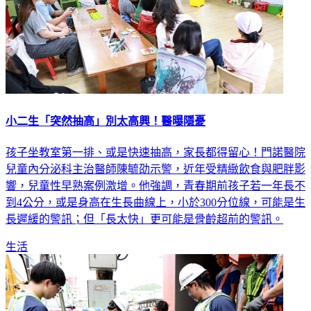
小二生「突然抽高」別太高興！醫曝隱憂
孩子坐教室第一排、或是快速抽高，家長都得留心！門諾醫院
兒童內分泌科主治醫師陳毓劭示警，近年受精緻飲食與肥胖影
響，兒童性早熟案例激增。他強調，青春期前孩子若一年長不
到4公分，或是身高在生長曲線上，小於300分位線，可能是生
長遲緩的警訊；但「長太快」更可能是骨齡超前的警訊。
生活