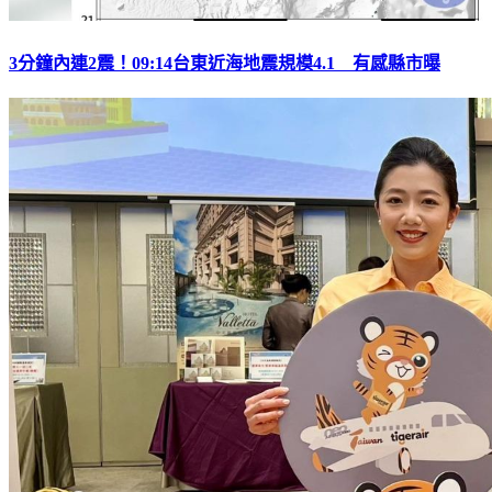
3分鐘內連2震！09:14台東近海地震規模4.1 有感縣市曝