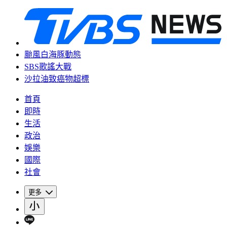
颱風白海豚動態
SBS歌謠大戰
沙拉油致癌物超標
首頁
即時
生活
政治
娛樂
國際
社會
更多