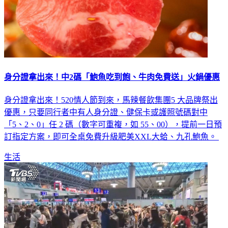
身分證拿出來！中2碼「鮑魚吃到飽、牛肉免費送」火鍋優惠
身分證拿出來！520情人節到來，馬辣餐飲集團5 大品牌祭出
優惠，只要同行者中有人身分證、健保卡或護照號碼對中
「5、2、0」任 2 碼（數字可重複，如 55、00），提前一日預
訂指定方案，即可全桌免費升級肥美XXL大蛤、九孔鮑魚。
生活