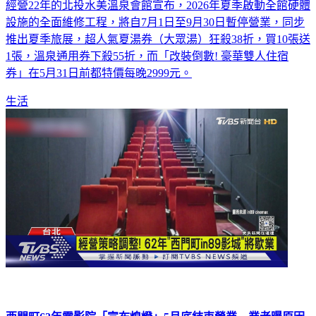
經營22年的北投水美溫泉會館宣布，2026年夏季啟動全館硬體
設施的全面維修工程，將自7月1日至9月30日暫停營業，同步
推出夏季旅展，超人氣夏湯券（大眾湯）狂殺38折，買10張送
1張，溫泉通用券下殺55折，而「改裝倒數! 豪華雙人住宿
券」在5月31日前都特價每晚2999元。
生活