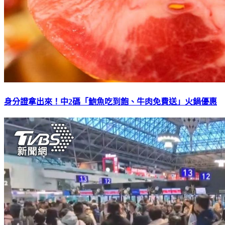
身分證拿出來！中2碼「鮑魚吃到飽、牛肉免費送」火鍋優惠