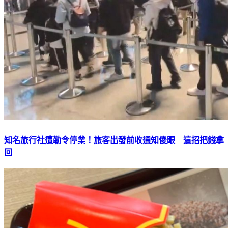
知名旅行社遭勒令停業！旅客出發前收通知傻眼 這招把錢拿
回