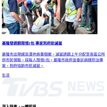
基隆發誘餌限領1包 專家到府助滅鼠
基隆市出現感染漢他病毒個案，滅鼠誘餌上午分配至各區公所
供市民領取，採每人限領1包，基隆市政府並委託病媒防治專
家，到府協助市民滅鼠。
生活
深入時事，一觸即見