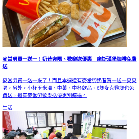
麥當勞買一送一！奶昔爽喝、歡樂送優惠 摩斯漢堡咖啡免費
送
麥當勞買一送一來了！而且本週還有麥當勞奶昔買一送一爽爽
喝，另外，小杯玉米湯、中薯、中杯飲品、6塊麥克雞塊也免
費送，還有麥當勞歡樂送優惠別錯過。
生活