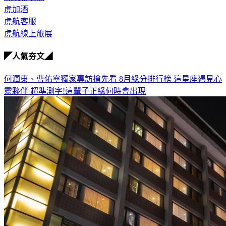
虎加酒
虎航客服
虎航線上旅展
◤人氣夯文◢
何潤東、曹佑寧獨家專訪搶先看
8月緣分排行榜 這星座遇見心
靈夥伴
超準測字!這輩子正緣何時會出現