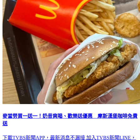
麥當勞買一送一！奶昔爽喝、歡樂送優惠 摩斯漢堡咖啡免費
送
下載TVBS新聞APP，最新消息不漏接
加入TVBS新聞LINE，