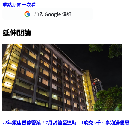
重點新聞一次看
延伸閱讀
22年飯店暫停營業！7月封館至這時 1晚免3千、享泡湯優惠