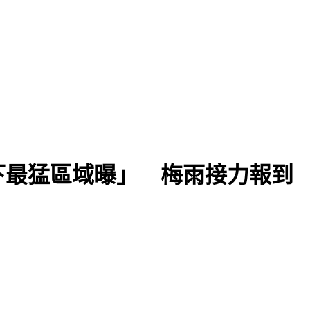
下最猛區域曝」 梅雨接力報到