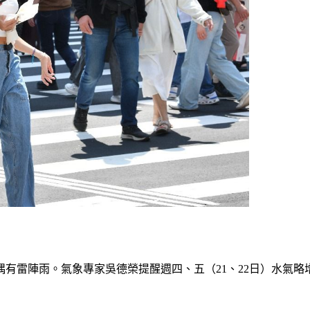
後偶有雷陣雨。氣象專家吳德榮提醒週四、五（21、22日）水氣