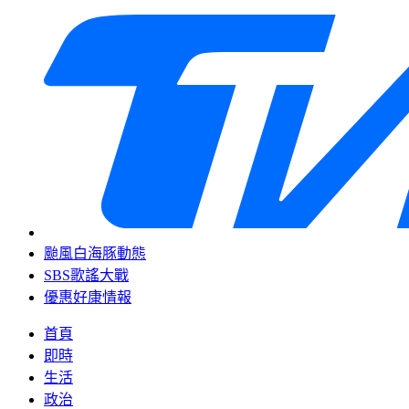
颱風白海豚動態
SBS歌謠大戰
優惠好康情報
首頁
即時
生活
政治