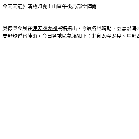
今天天氣》晴熱如夏！山區午後局部雷陣雨
吳德榮今晨在
洩天機專欄
撰稿指出，今晨各地晴朗，雲嘉沿海
局部短暫雷陣雨，今日各地區氣溫如下：北部20至34度、中部21至