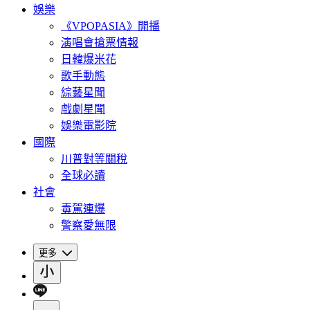
娛樂
《VPOPASIA》開播
演唱會搶票情報
日韓爆米花
歌手動態
綜藝星聞
戲劇星聞
娛樂電影院
國際
川普對等關稅
全球必讀
社會
毒駕連爆
警察愛無限
更多