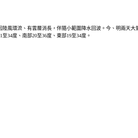
因陸風環流、有雲層消長，伴隨小範圍降水回波。今、明兩天大
34度、南部20至36度、東部19至34度。