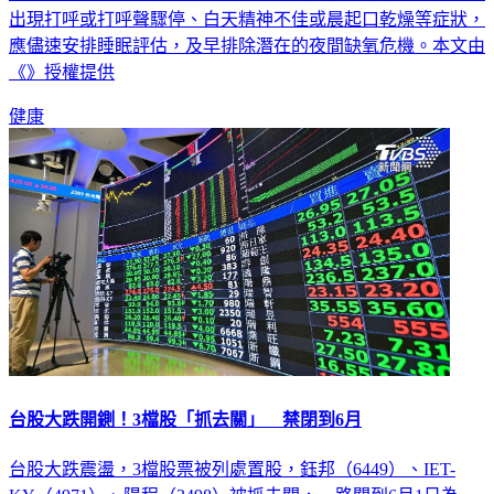
出現打呼或打呼聲驟停、白天精神不佳或晨起口乾燥等症狀，
應儘速安排睡眠評估，及早排除潛在的夜間缺氧危機。本文由
《》授權提供
健康
台股大跌開鍘！3檔股「抓去關」 禁閉到6月
台股大跌震盪，3檔股票被列處置股，鈺邦（6449）、IET-