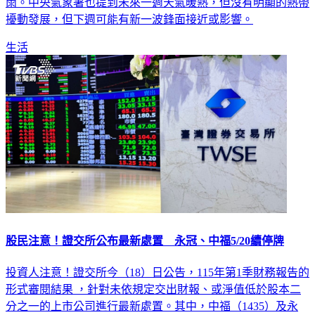
雨。中央氣象署也提到未來一週天氣暖熱，但沒有明顯的熱帶
擾動發展，但下週可能有新一波鋒面接近或影響。
生活
股民注意！證交所公布最新處置 永冠、中福5/20續停牌
投資人注意！證交所今（18）日公告，115年第1季財務報告的
形式審閱結果 ，針對未依規定交出財報、或淨值低於股本二
分之一的上市公司進行最新處置。其中，中福（1435）及永