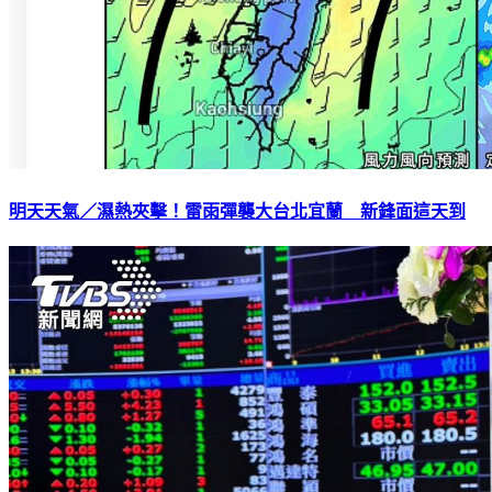
明天天氣／濕熱夾擊！雷雨彈襲大台北宜蘭 新鋒面這天到