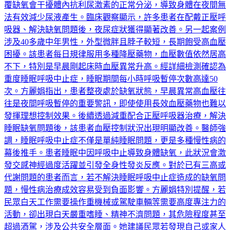
覆缺氧會干擾體內抗利尿激素的正常分泌，導致身體在夜間無
法有效減少尿液產生。臨床觀察顯示，許多患者在配戴正壓呼
吸器、解決缺氧問題後，夜尿症狀獲得顯著改善。另一起案例
涉及40多歲中年男性，外型微胖且脖子較短，長期飽受高血壓
困擾。該患者每日規律服用多種降壓藥物，血壓數值依然居高
不下，特別是早晨剛起床時血壓異常升高。經詳細檢測確認為
重度睡眠呼吸中止症，睡眠期間每小時呼吸暫停次數高達50
次。方麗娟指出，患者整夜處於缺氧狀態，早晨異常高血壓往
往是夜間呼吸暫停的重要警訊，即使使用長效血壓藥物也難以
發揮理想控制效果。後續透過減重配合正壓呼吸器治療，解決
睡眠缺氧問題後，該患者血壓控制狀況出現明顯改善。醫師強
調，睡眠呼吸中止症不僅是單純睡眠問題，更是多種慢性病的
幕後推手。患者睡眠中因呼吸中止導致身體缺氧，此狀況會激
發交感神經過度活躍並引發全身性發炎反應。對於已有三高或
代謝問題的患者而言，若不解決睡眠呼吸中止症造成的缺氧問
題，慢性病治療成效容易受到負面影響。方麗娟特別提醒，若
民眾白天工作需要操作重機械或駕駛車輛等需要高度專注力的
活動，卻出現白天嚴重嗜睡、精神不濟問題，其危險程度甚至
超過酒駕，涉及公共安全層面。她建議民眾若發現自己或家人