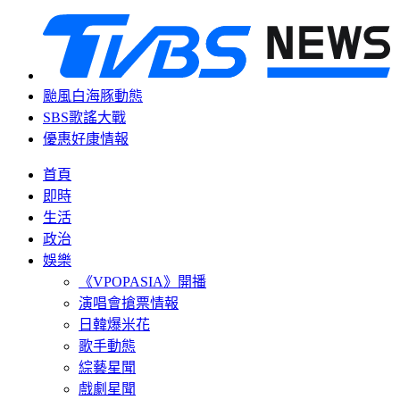
颱風白海豚動態
SBS歌謠大戰
優惠好康情報
首頁
即時
生活
政治
娛樂
《VPOPASIA》開播
演唱會搶票情報
日韓爆米花
歌手動態
綜藝星聞
戲劇星聞