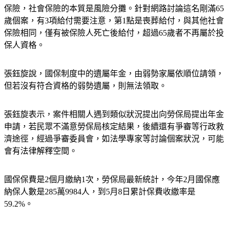
保險，社會保險的本質是風險分攤。針對網路討論這名剛滿65
歲個案，有3項給付需要注意，第1點是喪葬給付，與其他社會
保險相同，僅有被保險人死亡後給付，超過65歲者不再屬於投
保人資格。
張鈺旋說，國保制度中的遺屬年金，由弱勢家屬依順位請領，
但若沒有符合資格的弱勢遺屬，則無法領取。
張鈺旋表示，案件相關人遇到類似狀況提出向勞保局提出年金
申請，若民眾不滿意勞保局核定結果，後續還有爭審等行政救
濟途徑，經過爭審委員會，如法學專家等討論個案狀況，可能
會有法律解釋空間。
國保保費是2個月繳納1次，勞保局最新統計，今年2月國保應
納保人數是285萬9984人，到5月8日累計保費收繳率是
59.2%。