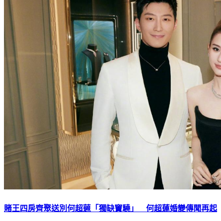
賭王四房齊聚送別何超蕸「獨缺竇驍」 何超蓮婚變傳聞再起