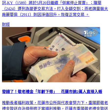
冠-KY（1589）將於5月20日繼續「併案停止買賣」；隴華
（2424）遭列為變更交易方法，打入全額交割；而老牌童裝大
廠麗嬰房（2911）則因淨值回升，恢復正常交易 。
財經
發錢了！敬老禮金「年齡下修」 花蓮市逾2萬人直接入帳
推動長者福利政策，花蓮市公所與代表會努力下，重陽節敬老
禮金致送自治條例修正案順利推動，花蓮市重陽敬老禮金致送