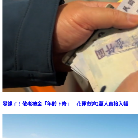
發錢了！敬老禮金「年齡下修」 花蓮市逾2萬人直接入帳