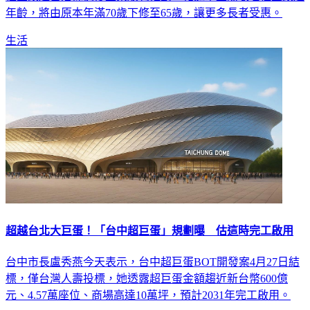
年齡，將由原本年滿70歲下修至65歲，讓更多長者受惠。
生活
超越台北大巨蛋！「台中超巨蛋」規劃曝 估這時完工啟用
台中市長盧秀燕今天表示，台中超巨蛋BOT開發案4月27日結
標，僅台灣人壽投標，她透露超巨蛋金額趨近新台幣600億
元、4.57萬座位、商場高達10萬坪，預計2031年完工啟用。