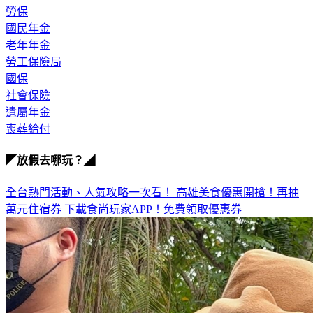
勞保
國民年金
老年年金
勞工保險局
國保
社會保險
遺屬年金
喪葬給付
◤放假去哪玩？◢
全台熱門活動、人氣攻略一次看！
高雄美食優惠開搶！再抽
萬元住宿券
下載食尚玩家APP！免費領取優惠券