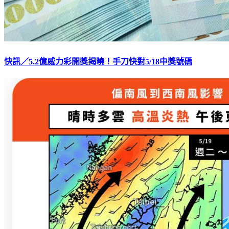
快訊／5.2億威力彩開獎揭曉！手刀快對5/18中獎號碼