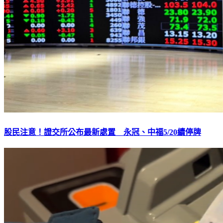
股民注意！證交所公布最新處置 永冠、中福5/20續停牌