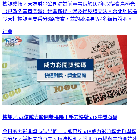
檢調獲報，天逸財金公司温姓前董事長於107年取得寶島極光
（已改名富育榮綱）經營權後，涉及違反證交法。台北地檢署
今天指揮調查局兵分6路搜索，並約談温男等4名被告說明。
社會
快訊／5.2億威力彩開獎揭曉！手刀快對5/18中獎號碼
今日威力彩開獎號碼出爐！立即查詢5/18威力彩頭獎金額與獎
金分配，掌握開獎時間、玩法規則，附即時直播與中獎查詢連