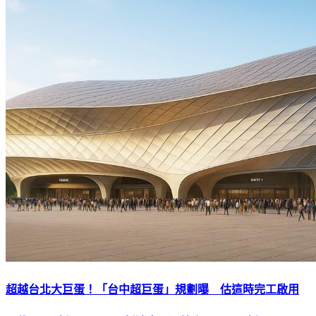
超越台北大巨蛋！「台中超巨蛋」規劃曝 估這時完工啟用