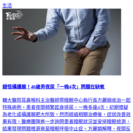
生活
錯怪攝護腺！40歲男夜尿「一晚4次」問題在缺氧
輔大醫院耳鼻喉科主治醫師暨睡眠中心執行長方麗娟收治一起
特殊病例。患者夜間頻繁起身排尿，一晚多達4次，初期懷疑
為老化或攝護腺肥大所致。然而經過相關治療後，症狀改善效
果有限。醫療團隊進一步詢問患者睡眠狀況並安排睡眠檢測，
結果發現問題根源竟是睡眠呼吸中止症。方麗娟解釋，夜間反