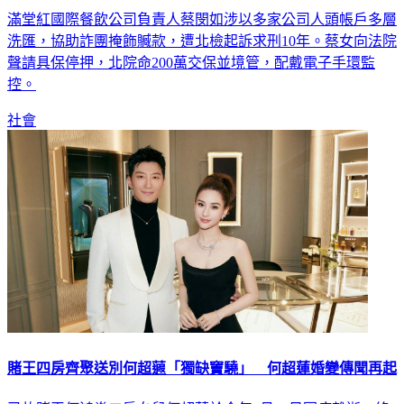
滿堂紅國際餐飲公司負責人蔡閔如涉以多家公司人頭帳戶多層
洗匯，協助詐團掩飾贓款，遭北檢起訴求刑10年。蔡女向法院
聲請具保停押，北院命200萬交保並境管，配戴電子手環監
控。
社會
賭王四房齊聚送別何超蕸「獨缺竇驍」 何超蓮婚變傳聞再起