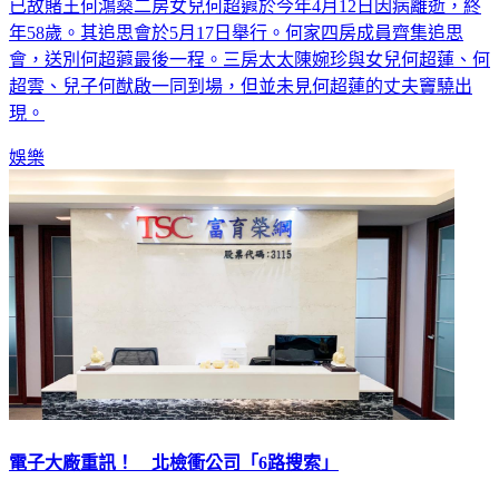
已故賭王何鴻燊二房女兒何超蕸於今年4月12日因病離逝，終
年58歲。其追思會於5月17日舉行。何家四房成員齊集追思
會，送別何超蕸最後一程。三房太太陳婉珍與女兒何超蓮、何
超雲、兒子何猷啟一同到場，但並未見何超蓮的丈夫竇驍出
現。
娛樂
電子大廠重訊！ 北檢衝公司「6路搜索」