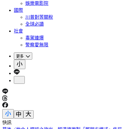
娛樂電影院
國際
川普對等關稅
全球必讀
社會
毒駕連爆
警察愛無限
更多
快訊