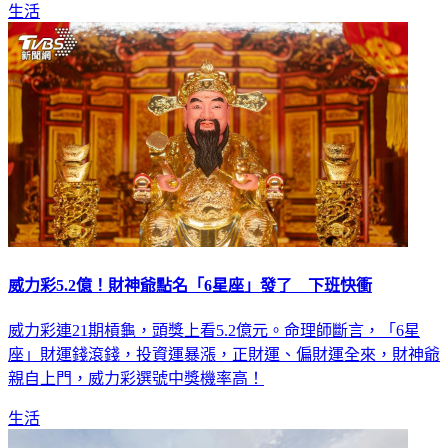
生活
威力彩5.2億！財神爺點名「6星座」發了 下班快衝
威力彩連21期槓龜，頭獎上看5.2億元。命理師斷言，「6星
座」財運錢滾錢，投資運暴漲，正財運、偏財運全來，財神爺
親自上門，威力彩選號中獎機率高！
生活