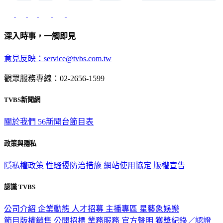
深入時事，一觸即見
意見反映：service@tvbs.com.tw
觀眾服務專線：02-2656-1599
TVBS新聞網
關於我們
56新聞台節目表
政策與隱私
隱私權政策
性騷擾防治措施
網站使用協定
版權宣告
認識 TVBS
公司介紹
企業動態
人才招募
主播專區
星藝象娛樂
節目版權銷售
公開招標
業務服務
官方聲明
獲獎紀錄／認證