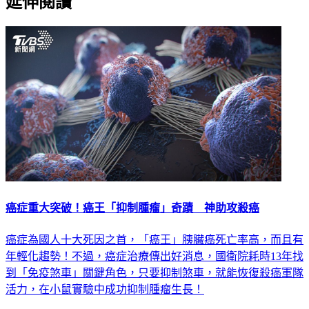
延伸閱讀
癌症重大突破！癌王「抑制腫瘤」奇蹟 神助攻殺癌
癌症為國人十大死因之首，「癌王」胰臟癌死亡率高，而且有
年輕化趨勢！不過，癌症治療傳出好消息，國衛院耗時13年找
到「免疫煞車」關鍵角色，只要抑制煞車，就能恢復殺癌軍隊
活力，在小鼠實驗中成功抑制腫瘤生長！