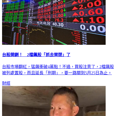
台股開鍘！ 2檔飆股「抓去禁閉」了
台股市場翻紅，猛飆衝破4萬點！不過，買股注意了，2檔飆股
被列處置股，而且延長「刑期」，要一路關到5月25日為止。
財經