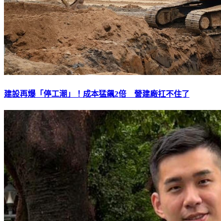
建設再爆「停工潮」！成本猛飆2倍 營建廠扛不住了