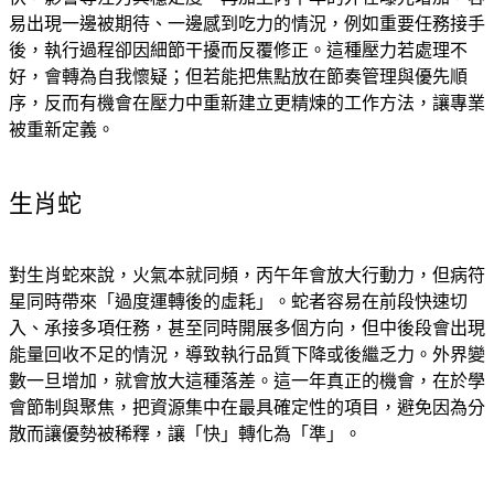
易出現一邊被期待、一邊感到吃力的情況，例如重要任務接手
後，執行過程卻因細節干擾而反覆修正。這種壓力若處理不
好，會轉為自我懷疑；但若能把焦點放在節奏管理與優先順
序，反而有機會在壓力中重新建立更精煉的工作方法，讓專業
被重新定義。
生肖蛇
對生肖蛇來說，火氣本就同頻，丙午年會放大行動力，但病符
星同時帶來「過度運轉後的虛耗」。蛇者容易在前段快速切
入、承接多項任務，甚至同時開展多個方向，但中後段會出現
能量回收不足的情況，導致執行品質下降或後繼乏力。外界變
數一旦增加，就會放大這種落差。這一年真正的機會，在於學
會節制與聚焦，把資源集中在最具確定性的項目，避免因為分
散而讓優勢被稀釋，讓「快」轉化為「準」。