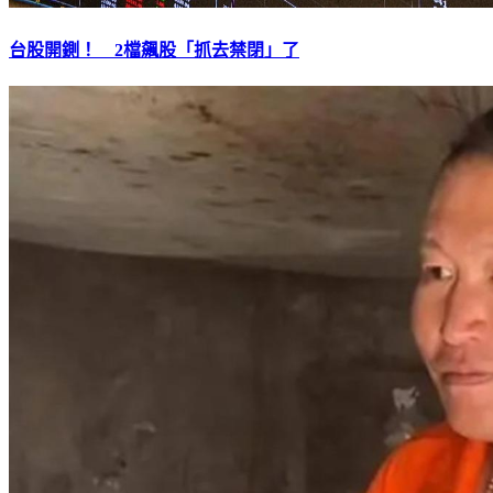
台股開鍘！ 2檔飆股「抓去禁閉」了