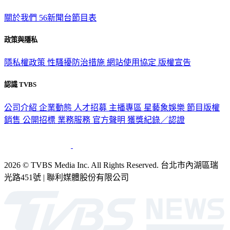
關於我們
56新聞台節目表
政策與隱私
隱私權政策
性騷擾防治措施
網站使用協定
版權宣告
認識 TVBS
公司介紹
企業動態
人才招募
主播專區
星藝象娛樂
節目版權
銷售
公開招標
業務服務
官方聲明
獲獎紀錄／認證
2026 © TVBS Media Inc. All Rights Reserved. 台北市內湖區瑞
光路451號 | 聯利媒體股份有限公司