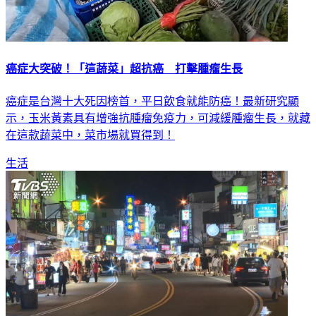
癌症大突破！「這蔬菜」超抗癌 打擊腫瘤生長
癌症是台灣十大死因榜首，平日飲食就能防癌！最新研究顯
示，玉米黃素具有增強抗腫瘤免疫力，可減緩腫瘤生長，就藏
在這款蔬菜中，菜市場就買得到！
生活