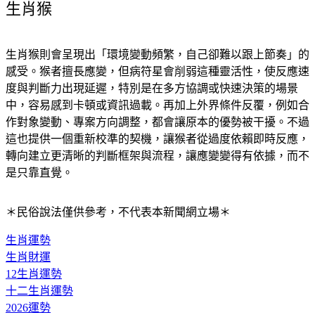
生肖猴
生肖猴則會呈現出「環境變動頻繁，自己卻難以跟上節奏」的
感受。猴者擅長應變，但病符星會削弱這種靈活性，使反應速
度與判斷力出現延遲，特別是在多方協調或快速決策的場景
中，容易感到卡頓或資訊過載。再加上外界條件反覆，例如合
作對象變動、專案方向調整，都會讓原本的優勢被干擾。不過
這也提供一個重新校準的契機，讓猴者從過度依賴即時反應，
轉向建立更清晰的判斷框架與流程，讓應變變得有依據，而不
是只靠直覺。
＊民俗說法僅供參考，不代表本新聞網立場＊
生肖運勢
生肖財運
12生肖運勢
十二生肖運勢
2026運勢