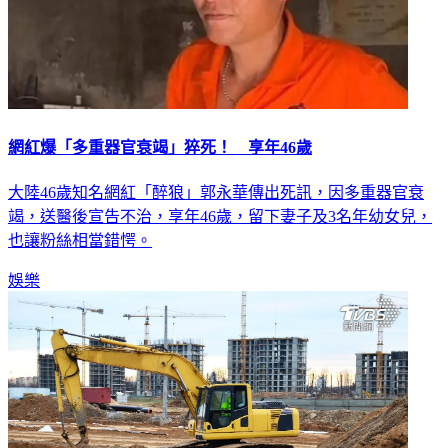
網紅爆「多重器官衰竭」猝死！ 享年46歲
大陸46歲知名網紅「醉狼」郭永華傳出死訊，因多重器官衰
竭，送醫後宣告不治，享年46歲，留下妻子及3名年幼女兒，
也讓粉絲相當錯愕。
娛樂