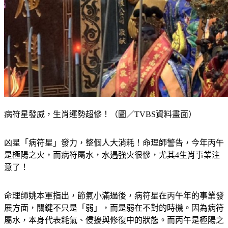
病符星發威，生肖運勢超慘！（圖／TVBS資料畫面）
凶星「病符星」發力，整個人大消耗！命理師警告，今年丙午
是極陽之火，而病符屬水，水遇強火很慘，尤其4生肖事業注
意了！
命理師姚本軍指出，節氣小滿過後，病符星在丙午年的事業發
展方面，關鍵不只是「弱」，而是弱在不對的時機。因為病符
屬水，本身代表耗氣、侵擾與修復中的狀態。而丙午是極陽之