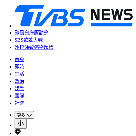
颱風白海豚動態
SBS歌謠大戰
沙拉油致癌物超標
首頁
即時
生活
政治
娛樂
國際
社會
更多