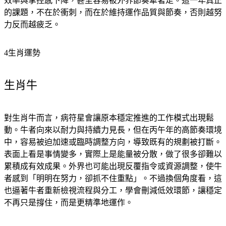
效率與掌控感下降，甚至容易被外界節奏牽著走。這一年真正
的課題，不在於衝刺，而在於維持運作品質與節奏，否則越努
力反而越疲乏。
4生肖運勢
生肖牛
對生肖牛而言，病符星會讓原本穩定推進的工作模式出現鬆
動。牛者向來以耐力與持續力見長，但在丙午年的高節奏環境
中，容易被迫加速或臨時調整方向，導致既有的規劃被打斷。
表面上看是事情變多，實際上是能量被分散，做了很多卻難以
累積成有效成果。外界也可能出現反覆指令或資源調整，使牛
者感到「明明在努力，卻抓不住重點」。不過換個角度看，這
也逼著牛者重新檢視流程與分工，學會刪減低效環節，讓穩定
不再只是撐住，而是更精準地運作。