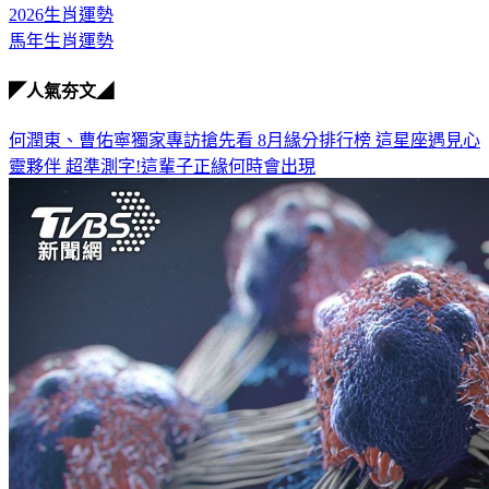
2026生肖運勢
馬年生肖運勢
◤人氣夯文◢
何潤東、曹佑寧獨家專訪搶先看
8月緣分排行榜 這星座遇見心
靈夥伴
超準測字!這輩子正緣何時會出現