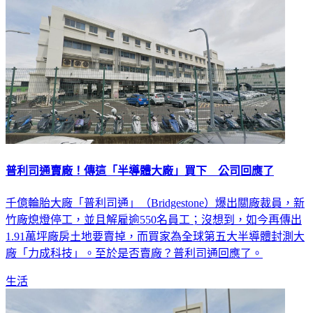
普利司通賣廠！傳這「半導體大廠」買下 公司回應了
千億輪胎大廠「普利司通」（Bridgestone）爆出關廠裁員，新
竹廠熄燈停工，並且解雇逾550名員工；沒想到，如今再傳出
1.91萬坪廠房土地要賣掉，而買家為全球第五大半導體封測大
廠「力成科技」。至於是否賣廠？普利司通回應了。
生活