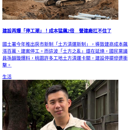
建設再爆「停工潮」！成本猛飆2倍 營建廠扛不住了
國土署今年推出房市新制「土方清運新制」，導致建商成本飆
漲百萬、建案停工。而這波「土方之亂」還在延燒，國民黨議
員孫韻璇爆料，桃園許多工地土方清運卡關，建設停擺慘遭衝
擊。
生活