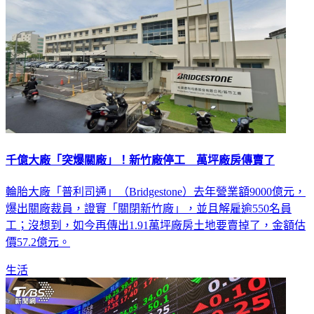
千億大廠「突爆關廠」！新竹廠停工 萬坪廠房傳賣了
輪胎大廠「普利司通」（Bridgestone）去年營業額9000億元，
爆出關廠裁員，證實「關閉新竹廠」，並且解雇逾550名員
工；沒想到，如今再傳出1.91萬坪廠房土地要賣掉了，金額估
價57.2億元。
生活