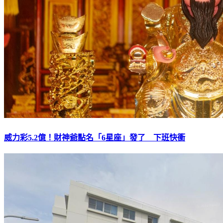
威力彩5.2億！財神爺點名「6星座」發了 下班快衝