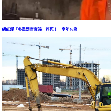
網紅爆「多重器官衰竭」猝死！ 享年46歲