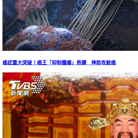
癌症重大突破！癌王「抑制腫瘤」奇蹟 神助攻殺癌