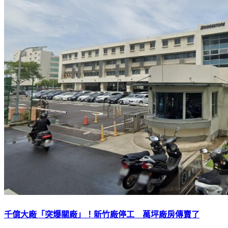
千億大廠「突爆關廠」！新竹廠停工 萬坪廠房傳賣了