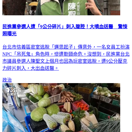
民進黨參選人遭「9公分碎片」刺入腹腔！大噴血送醫 驚悚
照曝光
台北市信義區密室逃脫「邏思起子」傳意外，一名女員工扮演
NPC「吊死鬼」角色時，慘遭勒頸命危。沒想到，民進黨台北
市議員參選人陳聖文上個月也因為玩密室逃脫，遭9公分壓克
力碎片刺入，大出血送醫。
政治