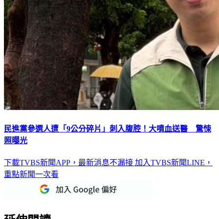
民進黨參選人遭「9公分碎片」刺入腹腔！大噴血送醫 驚悚
照曝光
下載TVBS新聞APP，最新消息不漏接
加入TVBS新聞LINE，
重點新聞一次看