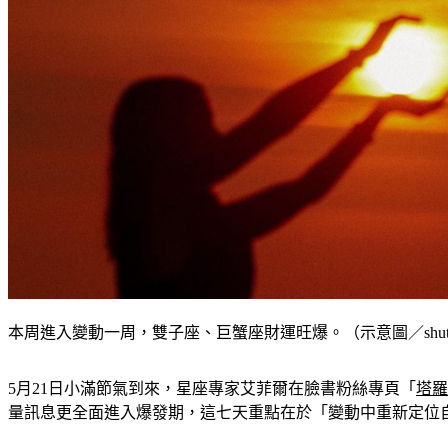
本周進入變動一周，雙子座、巨蟹座財運旺爆。（示意圖／shutter
5月21日小滿節氣到來，星座專家艾菲爾在臉書粉絲專頁「
塔羅
量訊息更全面進入爆發期，這七天重點在於「變動中重新定位