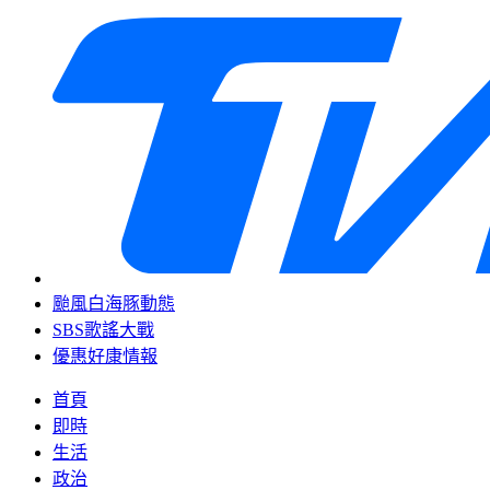
颱風白海豚動態
SBS歌謠大戰
優惠好康情報
首頁
即時
生活
政治