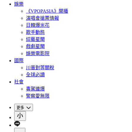
娛樂
《VPOPASIA》開播
演唱會搶票情報
日韓爆米花
歌手動態
綜藝星聞
戲劇星聞
娛樂電影院
國際
川普對等關稅
全球必讀
社會
毒駕連爆
警察愛無限
更多