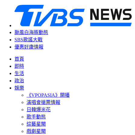
颱風白海豚動態
SBS歌謠大戰
優惠好康情報
首頁
即時
生活
政治
娛樂
《VPOPASIA》開播
演唱會搶票情報
日韓爆米花
歌手動態
綜藝星聞
戲劇星聞