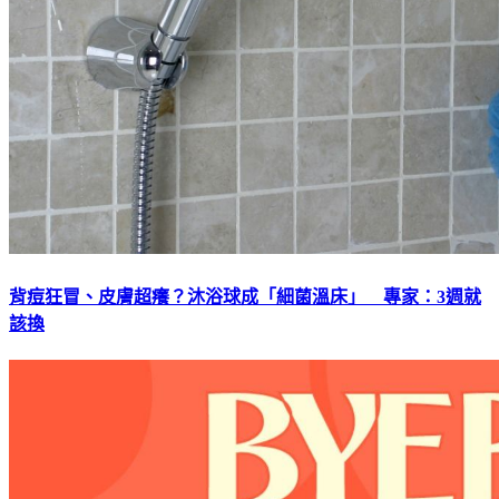
背痘狂冒、皮膚超癢？沐浴球成「細菌溫床」 專家：3週就
該換