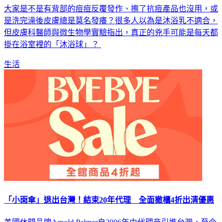
大家是不是有背部的痘痘反覆發作、擦了抗痘產品也沒用，或
是洗完澡後皮膚總是莫名發癢？很多人以為是沐浴乳不適合，
但皮膚科醫師與微生物學實驗指出，真正的兇手可能是每天都
掛在浴室裡的「沐浴球」？
生活
「小雨傘」退出台灣！結束20年代理 全面撤櫃4折出清優惠