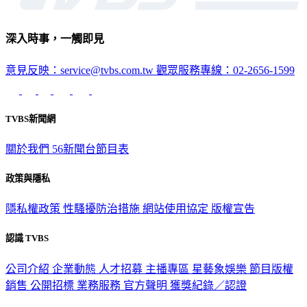
深入時事，一觸即見
意見反映：service@tvbs.com.tw
觀眾服務專線：02-2656-1599
TVBS新聞網
關於我們
56新聞台節目表
政策與隱私
隱私權政策
性騷擾防治措施
網站使用協定
版權宣告
認識 TVBS
公司介紹
企業動態
人才招募
主播專區
星藝象娛樂
節目版權
銷售
公開招標
業務服務
官方聲明
獲獎紀錄／認證