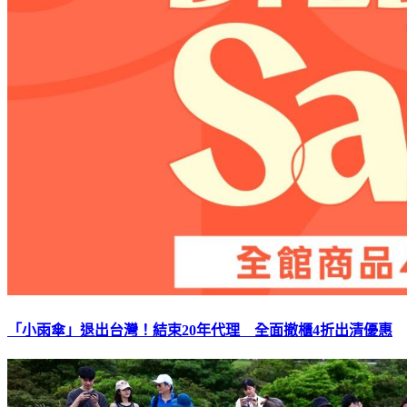
「小雨傘」退出台灣！結束20年代理 全面撤櫃4折出清優惠