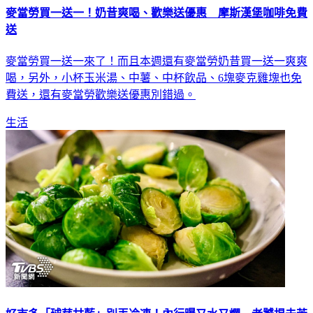
麥當勞買一送一！奶昔爽喝、歡樂送優惠 摩斯漢堡咖啡免費
送
麥當勞買一送一來了！而且本週還有麥當勞奶昔買一送一爽爽
喝，另外，小杯玉米湯、中薯、中杯飲品、6塊麥克雞塊也免
費送，還有麥當勞歡樂送優惠別錯過。
生活