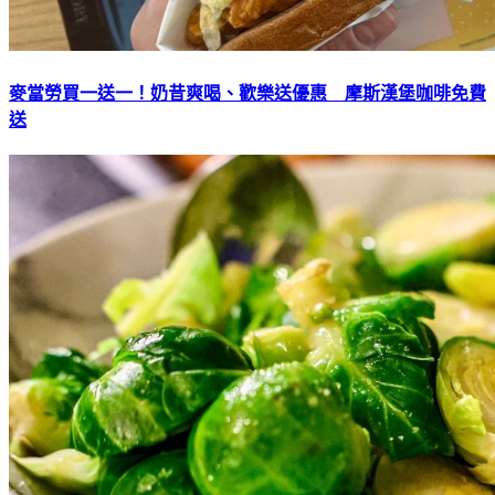
麥當勞買一送一！奶昔爽喝、歡樂送優惠 摩斯漢堡咖啡免費
送