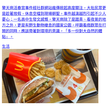
擎天崗活春宮事件經社群網站瘋傳掀起高度關注，大批民眾更
是趁著放假、休息空檔到現場朝聖，事件越演越烈引起不少人
憂心；一名高中生發文感慨，擎天崗除了是踏青、看夜景的地
方之外，更是有野生動物棲息的國家公園，呼籲看戲群眾在打
鬧的同時，應該帶著對環境的意識，「多一份對大自然的體
貼」。
生活