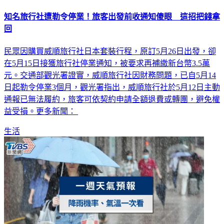
知名旅行社遭勒令停業！旅客出發前收通知傻眼 這招把錢拿
回
民眾因購買威順旅行社日本套裝行程，原訂5月26日出發，卻
在5月15日接獲旅行社停業通知，被要求再補繳新台幣3.5萬
元。交通部觀光署證實，威順旅行社因財務問題，已自5月14
日起勒令停業3個月，觀光署指出，威順旅行社於5月12日主動
通報已無法履約，旅客可依契約申請全額退費或轉團，避免權
益受損。更多新聞：
生活