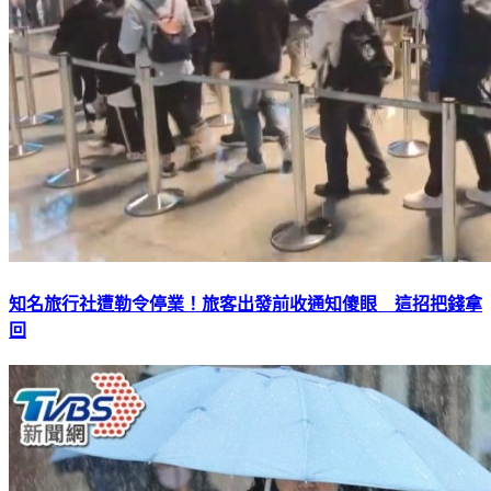
知名旅行社遭勒令停業！旅客出發前收通知傻眼 這招把錢拿
回