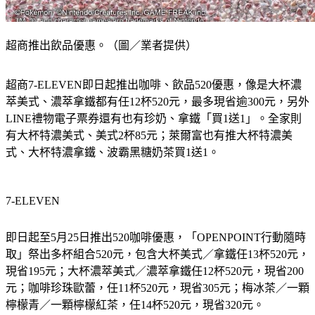
超商推出飲品優惠。（圖／業者提供）
超商7-ELEVEN即日起推出咖啡、飲品520優惠，像是大杯濃
萃美式、濃萃拿鐵都有任12杯520元，最多現省逾300元，另外
LINE禮物電子票券還有也有珍奶、拿鐵「買1送1」。全家則
有大杯特濃美式、美式2杯85元；萊爾富也有推大杯特濃美
式、大杯特濃拿鐵、波霸黑糖奶茶買1送1。
7-ELEVEN
即日起至5月25日推出520咖啡優惠，「OPENPOINT行動隨時
取」祭出多杯組合520元，包含大杯美式／拿鐵任13杯520元，
現省195元；大杯濃萃美式／濃萃拿鐵任12杯520元，現省200
元；咖啡珍珠歐蕾，任11杯520元，現省305元；梅冰茶／一顆
檸檬青／一顆檸檬紅茶，任14杯520元，現省320元。