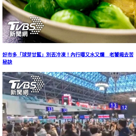
好市多「球芽甘藍」別丟冷凍！內行曝又水又爛 老饕揭去苦
秘訣