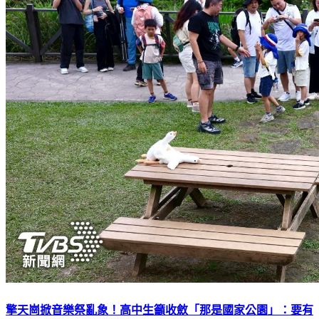
擎天崗掀音樂祭亂象！高中生籲收斂「那是國家公園」：要有