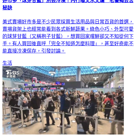
好市多「球芽甘藍」別丟冷凍！內行曝又水又爛 老饕揭去苦
秘訣
美式賣場好市多是不少民眾採買生活用品與日常百貨的首選，
賣場貨架上也經常能看到各式新鮮蔬果。綠色小巧、外型可愛
的球芽甘藍（又稱抱子甘藍），想買回家嚐鮮卻又不知從何下
手。有人買回後直呼「完全不知道怎麼料理」，甚至好奇能不
能直接冷凍保存，引發討論。
生活