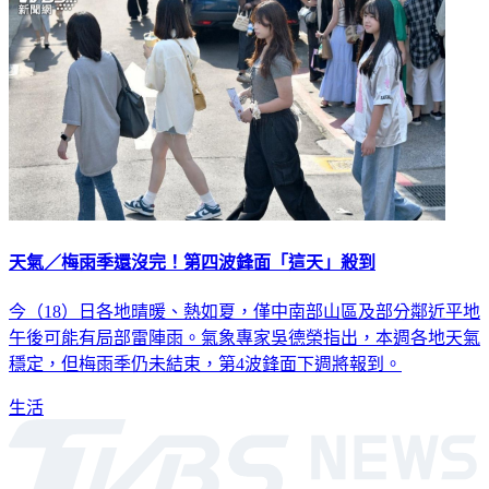
天氣／梅雨季還沒完！第四波鋒面「這天」殺到
今（18）日各地晴暖、熱如夏，僅中南部山區及部分鄰近平地
午後可能有局部雷陣雨。氣象專家吳德榮指出，本週各地天氣
穩定，但梅雨季仍未結束，第4波鋒面下週將報到。
生活