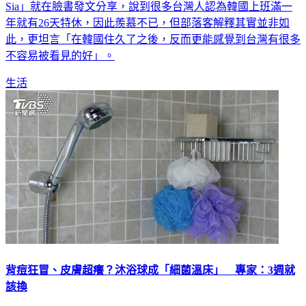
Sia」就在臉書發文分享，說到很多台灣人認為韓國上班滿一
年就有26天特休，因此羨慕不已，但部落客解釋其實並非如
此，更坦言「在韓國住久了之後，反而更能感覺到台灣有很多
不容易被看見的好」。
生活
背痘狂冒、皮膚超癢？沐浴球成「細菌溫床」 專家：3週就
該換