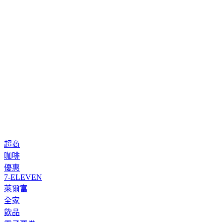
超商
咖啡
優惠
7-ELEVEN
萊爾富
全家
飲品