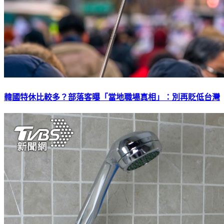
韓國特休比較多？部落客曝「當地職場真相」：別再貶低台灣