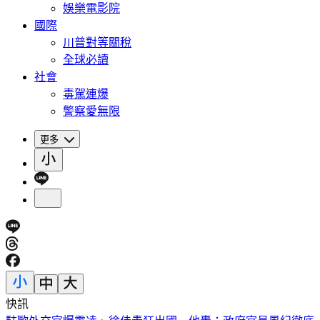
娛樂電影院
國際
川普對等關稅
全球必讀
社會
毒駕連爆
警察愛無限
更多
快訊