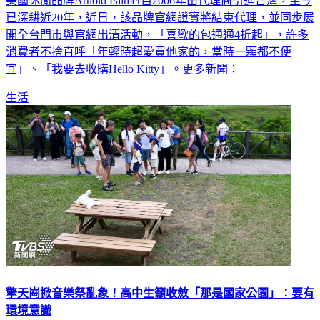
美國休閒品牌Arnold Palmer自2006年由代理商引進台灣，至今
已深耕近20年，近日，該品牌官網證實將結束代理，並同步展
開全台門市與官網出清活動，「喜歡的包通通4折起」，許多
消費者不捨直呼「年輕時超愛買他家的，當時一顆都不便
宜」、「我要去收購Hello Kitty」。更多新聞：
生活
擎天崗掀音樂祭亂象！高中生籲收斂「那是國家公園」：要有
環境意識