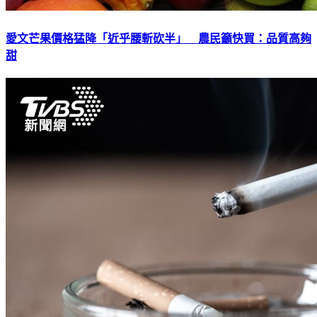
愛文芒果價格猛降「近乎腰斬砍半」 農民籲快買：品質高夠
甜