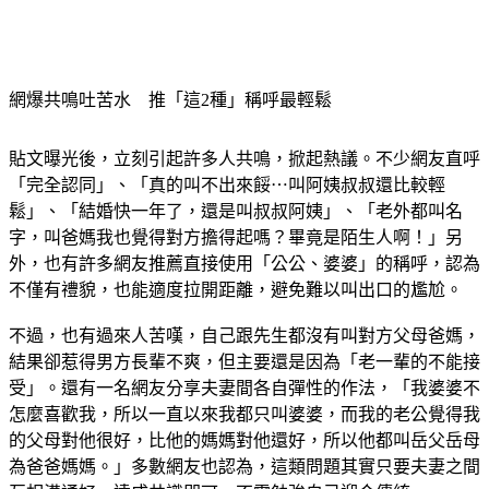
網爆共鳴吐苦水　推「這2種」稱呼最輕鬆
貼文曝光後，立刻引起許多人共鳴，掀起熱議。不少網友直呼
「完全認同」、「真的叫不出來餒⋯叫阿姨叔叔還比較輕
鬆」、「結婚快一年了，還是叫叔叔阿姨」、「老外都叫名
字，叫爸媽我也覺得對方擔得起嗎？畢竟是陌生人啊！」另
外，也有許多網友推薦直接使用「公公、婆婆」的稱呼，認為
不僅有禮貌，也能適度拉開距離，避免難以叫出口的尷尬。
不過，也有過來人苦嘆，自己跟先生都沒有叫對方父母爸媽，
結果卻惹得男方長輩不爽，但主要還是因為「老一輩的不能接
受」。還有一名網友分享夫妻間各自彈性的作法，「我婆婆不
怎麼喜歡我，所以一直以來我都只叫婆婆，而我的老公覺得我
的父母對他很好，比他的媽媽對他還好，所以他都叫岳父岳母
為爸爸媽媽。」多數網友也認為，這類問題其實只要夫妻之間