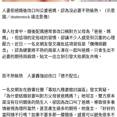
人妻拒絕婚後改口叫公婆爸媽，認為沒必要不熟裝熟。（示意
圖／shutterstock 達志影像）
華人社會中，婚後配偶通常會改口稱對方父母為「爸爸、媽
媽」，但這項約定俗成的習慣，卻讓不少人感受到沉重的心理
壓力。近日，一名女網友發文痛批這項習俗是「爛傳統觀
念」，認為硬要將不熟的兩家人湊在一起叫爸媽，只會生出不
必要的期待與麻煩，貼文一出立刻引發大批網友共鳴。
拒不熟裝熟　人妻轟強迫改口「德不配位」
一名女網友在臉書社團「毒姑九賤婆媳討論區」發文質疑，
「為什麼結婚就要叫對方父母爸爸媽媽？」她坦言，雙方原本
是沒有任何關係的陌生人，卻因為改口叫了爸媽，導致很多事
情被視為理所當然，甚至產生過多的期待。她直言，「好好的
當阿姨不行嗎？如果不要多那一層關係，感覺可以避免很多不