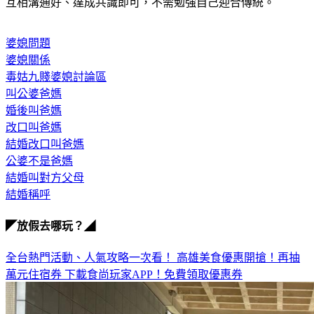
互相溝通好、達成共識即可，不需勉強自己迎合傳統。
婆媳問題
婆媳關係
毒姑九賤婆媳討論區
叫公婆爸媽
婚後叫爸媽
改口叫爸媽
結婚改口叫爸媽
公婆不是爸媽
結婚叫對方父母
結婚稱呼
◤放假去哪玩？◢
全台熱門活動、人氣攻略一次看！
高雄美食優惠開搶！再抽
萬元住宿券
下載食尚玩家APP！免費領取優惠券