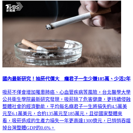
國內最新研究！抽菸代價大 癮君子一生少賺185萬、少活2年
吸菸不僅會增加罹患肺癌、心血管疾病等風險，台北醫學大學
公共衛生學院最新研究發現，吸菸除了危害健康，更持續侵蝕
整體社會的經濟動能，平均每名癮君子一生將損失約4.5萬美
元至6.1萬美元，合約135萬元至185萬元，且從國家整體來
看，吸菸造成的生產力損失一年更高達1300億元，已悄悄吞噬
掉台灣整體GDP的0.6%。