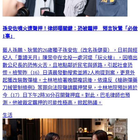
孫安佐噴火遭聲押！律師曝關鍵：恐被羈押 預言狄鶯「必做
1事」
藝人孫鵬、狄鶯的26歲獨子孫安佐（改名孫健豪），日前與經
紀人「重讀天月」陳昱中在北投一處河堤「玩火槍」，因噴出
數公尺長的恐怖火舌，且地點鄰近民宅與道路，引起社會恐
慌。檢警昨（16）日清晨發動搜索並將2人拘提到案，更意外
起獲改裝散彈槍。士林地檢署晚間複訊後，依違反《槍砲彈藥
刀械管制條例》等罪向法院聲請羈押禁見，士林地院預計將於
今（17）日下午2時30分召開聲押庭。對此，巴毛律師也預
測，他被裁定羈押的可能性極高，掀起熱議。
生活