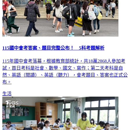
115國中會考答案、題目完整公布！ 5科考題解析
115年國中會考落幕，根據教育部統計，共18萬2868人參加考
試，首日考科是社會、數學、國文、寫作；第二天考科是自
然、英語（閱讀）、英語（聽力），會考題目、答案也正式公
布。
生活