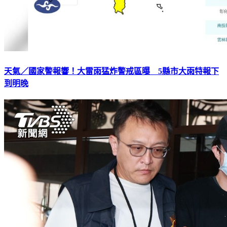
天氣／國家警報響！大雷雨猛炸警戒區曝 5縣市大雨特報下
到明晚