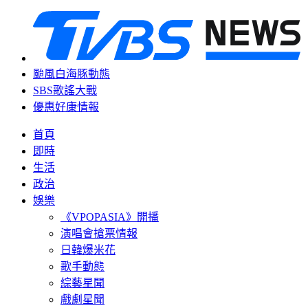
颱風白海豚動態
SBS歌謠大戰
優惠好康情報
首頁
即時
生活
政治
娛樂
《VPOPASIA》開播
演唱會搶票情報
日韓爆米花
歌手動態
綜藝星聞
戲劇星聞