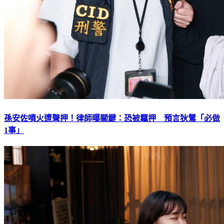
孫安佐噴火遭聲押！律師曝關鍵：恐被羈押 預言狄鶯「必做
1事」