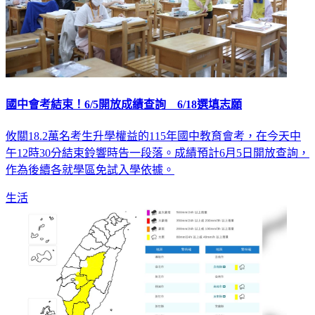
國中會考結束！6/5開放成績查詢 6/18選填志願
攸關18.2萬名考生升學權益的115年國中教育會考，在今天中
午12時30分結束鈴響時告一段落。成績預計6月5日開放查詢，
作為後續各就學區免試入學依據。
生活