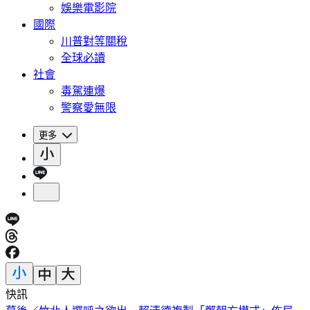
娛樂電影院
國際
川普對等關稅
全球必讀
社會
毒駕連爆
警察愛無限
更多
快訊