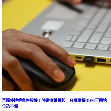
巨騰停牌傳急售股權！陸供應鏈崛起 台灣筆電ODM王國地
位恐不保