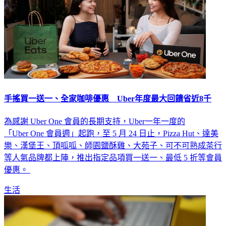
手搖買一送一、全家咖啡優惠 Uber年度最大回饋省近8千
為感謝 Uber One 會員的長期支持，Uber一年一度的
「Uber One 會員週」起跑，至 5 月 24 日止，Pizza Hut、達美
樂、漢堡王、頂呱呱、師園鹽酥雞、大苑子、可不可熟成茶行
等人氣品牌都上陣，推出指定品項買一送一、最低 5 折等會員
優惠。
生活