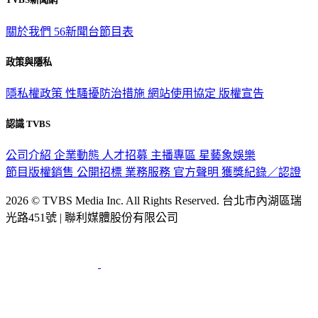
關於我們
56新聞台節目表
政策與隱私
隱私權政策
性騷擾防治措施
網站使用協定
版權宣告
認識 TVBS
公司介紹
企業動態
人才招募
主播專區
星藝象娛樂
節目版權銷售
公開招標
業務服務
官方聲明
獲獎紀錄／認證
2026 © TVBS Media Inc. All Rights Reserved. 台北市內湖區瑞
光路451號 | 聯利媒體股份有限公司