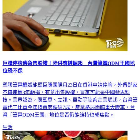
巨騰停牌傳急售股權！陸供應鏈崛起 台灣筆電ODM王國地
位恐不保
塑膠筆電機殼龍頭巨騰國際月23日在香港申請停牌，外傳鄭家
不堪連續3年虧損，有意出售股權，買家可能是中國藍思科
技。業界認為，隨藍思、立訊、華勤等陸系企業崛起，台灣筆
電代工比重今年恐首度跌破7成，產業格局面臨重大變革，台
灣「筆電ODM王國」地位是否仍能維持也成焦點。
生活