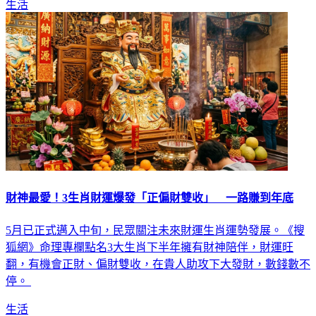
生活
財神最愛！3生肖財運爆發「正偏財雙收」 一路賺到年底
5月已正式邁入中旬，民眾關注未來財運生肖運勢發展。《搜
狐網》命理專欄點名3大生肖下半年擁有財神陪伴，財運旺
翻，有機會正財、偏財雙收，在貴人助攻下大發財，數錢數不
停。
生活