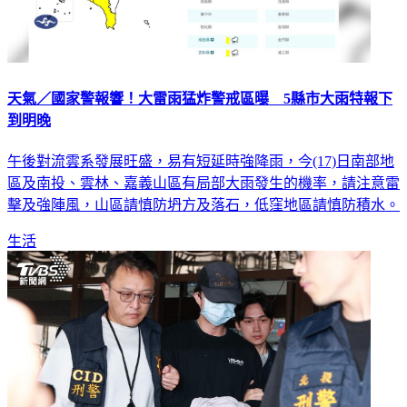
天氣／國家警報響！大雷雨猛炸警戒區曝 5縣市大雨特報下
到明晚
午後對流雲系發展旺盛，易有短延時強降雨，今(17)日南部地
區及南投、雲林、嘉義山區有局部大雨發生的機率，請注意雷
擊及強陣風，山區請慎防坍方及落石，低窪地區請慎防積水。
生活