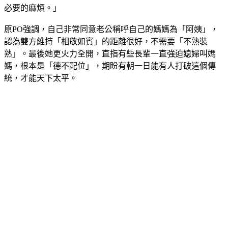
必要的麻煩。」
原PO強調，自己非常同意老公稱呼自己的媽媽為「阿姨」，
認為雙方維持「相敬如賓」的距離很好，不需要「不熟裝
熟」。最後她更火力全開，直指有些長輩一直強迫媳婦叫媽
媽，根本是「德不配位」，期盼有朝一日能有人打破這個傳
統，才能天下太平。