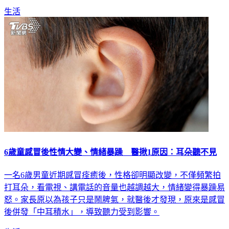
生活
6歲童感冒後性情大變、情緒暴躁 醫揪1原因：耳朵聽不見
一名6歲男童近期感冒痊癒後，性格卻明顯改變，不僅頻繁拍
打耳朵，看電視、講電話的音量也越調越大，情緒變得暴躁易
怒。家長原以為孩子只是鬧脾氣，就醫後才發現，原來是感冒
後併發「中耳積水」，導致聽力受到影響。