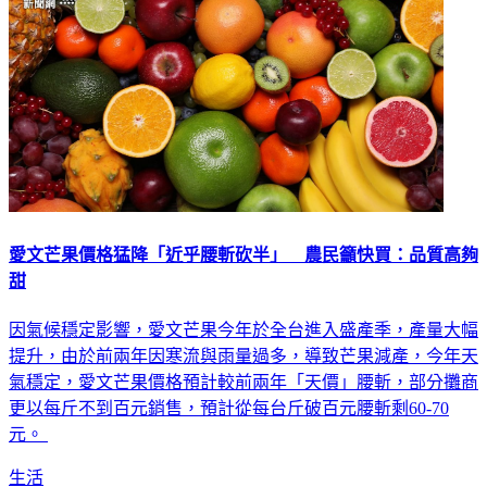
愛文芒果價格猛降「近乎腰斬砍半」 農民籲快買：品質高夠
甜
因氣候穩定影響，愛文芒果今年於全台進入盛產季，產量大幅
提升，由於前兩年因寒流與雨量過多，導致芒果減產，今年天
氣穩定，愛文芒果價格預計較前兩年「天價」腰斬，部分攤商
更以每斤不到百元銷售，預計從每台斤破百元腰斬剩60-70
元。
生活