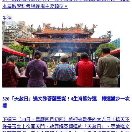
生活
520「天赦日」遇文殊菩薩聖誕！4生肖迎好運 轉運撇步一次
看
下週三（20日，農曆四月初四）將迎來難得的大吉日！這天不
僅是玉皇上帝開天門、赦罪解冤轉運的「天赦日」，更適逢文
殊菩薩聖誕。風水命理師高宏寓指出，古書記載夏季甲午為天