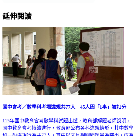
延伸閱讀
國中會考／數學科考場違規共77人 45人因「1事」被扣分
115年國中教育會考數學科試題出爐，教育部解題老師說明，
國中教育會考持續進行，教育部公布各科違規情形，其中數學
科一般違規行為共77人，其中以文具相關問題最為突出，成為
本屆數學科考場違規主要類型。