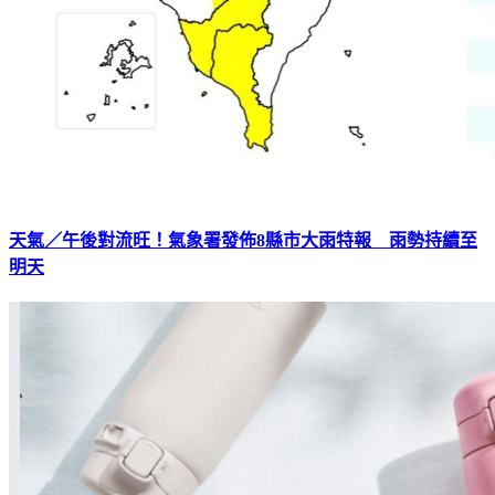
天氣／午後對流旺！氣象署發佈8縣市大雨特報 雨勢持續至
明天