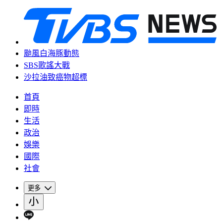
颱風白海豚動態
SBS歌謠大戰
沙拉油致癌物超標
首頁
即時
生活
政治
娛樂
國際
社會
更多