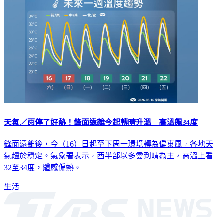
天氣／雨停了好熱！鋒面遠離今起轉晴升溫 高溫飆34度
鋒面遠離後，今（16）日起至下周一環境轉為偏東風，各地天
氣趨於穩定。氣象署表示，西半部以多雲到晴為主，高溫上看
32至34度，體感偏熱。
生活