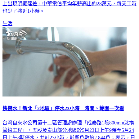
也少了將近1小時。
生活
快儲水！新北「2地區」停水23小時 時間、範圍一次看
台灣自來水公司第十二區管理處辦理「成泰路1段800mm汰換
管線工程」，五股及泰山部分地區於5月23日上午9時至5月24
日上午8時停水，共計23小時，影響戶數約2,844戶；表示，已
要求台水公司儘速完工復水，並設置2處臨時供水站及安排水