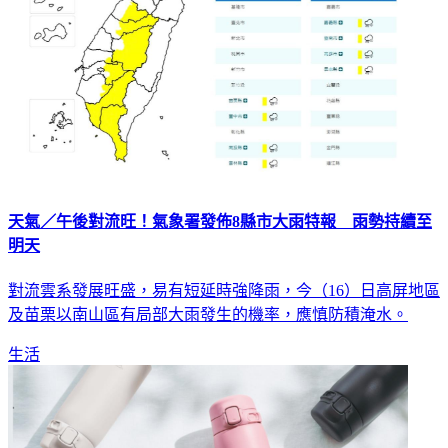
天氣／午後對流旺！氣象署發佈8縣市大雨特報 雨勢持續至
明天
對流雲系發展旺盛，易有短延時強降雨，今（16）日高屏地區
及苗栗以南山區有局部大雨發生的機率，應慎防積淹水。
生活