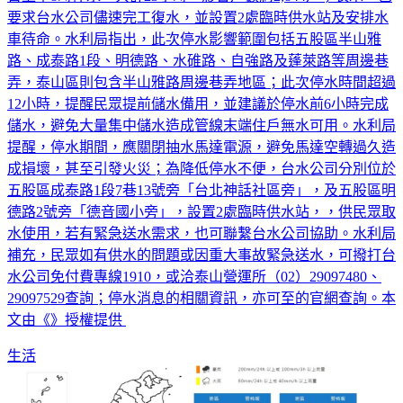
車待命。水利局指出，此次停水影響範圍包括五股區半山雅
路、成泰路1段、明德路、水碓路、自強路及蓬萊路等周邊巷
弄，泰山區則包含半山雅路周邊巷弄地區；此次停水時間超過
12小時，提醒民眾提前儲水備用，並建議於停水前6小時完成
儲水，避免大量集中儲水造成管線末端住戶無水可用。水利局
提醒，停水期間，應關閉抽水馬達電源，避免馬達空轉過久造
成損壞，甚至引發火災；為降低停水不便，台水公司分別位於
五股區成泰路1段7巷13號旁「台北神話社區旁」，及五股區明
德路2號旁「德音國小旁」，設置2處臨時供水站，，供民眾取
水使用，若有緊急送水需求，也可聯繫台水公司協助。水利局
補充，民眾如有供水的問題或因重大事故緊急送水，可撥打台
水公司免付費專線1910，或洽泰山營運所（02）29097480、
29097529查詢；停水消息的相關資訊，亦可至的官網查詢。本
文由《》授權提供
生活