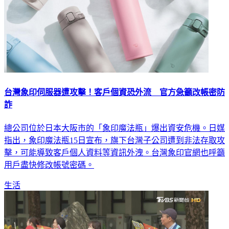
台灣象印伺服器遭攻擊！客戶個資恐外流 官方急籲改帳密防
詐
總公司位於日本大阪市的「象印魔法瓶」爆出資安危機。日媒
指出，象印魔法瓶15日宣布，旗下台灣子公司遭到非法存取攻
擊，可能導致客戶個人資料等資訊外洩。台灣象印官網也呼籲
用戶盡快修改帳號密碼。
生活