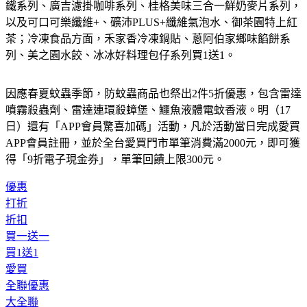
以及可口可樂纖維+、礦沛PLUS+纖維氣泡水、御茶園特上紅
茶；冷凍食品方面，禾家香冷凍鍋貼、蔥阿伯家鄉味餡餅系
列、美之園水餃、冰冰好料理包仔系列買1送1。
因應春夏蚊蟲季節，防蚊蟲商品也祭出2件5折優惠，包含雷達
噴霧殺蟲劑、雷達連環殺蟑堡、鱷魚液體電蚊香液。明（17
日）還有「APP會員驚喜加碼」活動，凡於活動當日完成愛買
APP會員註冊，並於全台愛買門市單筆消費滿2000元，即可獲
得「9折電子現金券」，單筆回饋上限300元。
優惠
打折
折扣
買一送一
買1送1
愛買
全聯優惠
大全聯