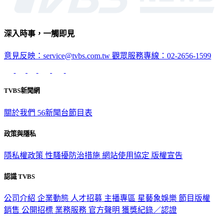
深入時事，一觸即見
意見反映：service@tvbs.com.tw
觀眾服務專線：02-2656-1599
TVBS新聞網
關於我們
56新聞台節目表
政策與隱私
隱私權政策
性騷擾防治措施
網站使用協定
版權宣告
認識 TVBS
公司介紹
企業動態
人才招募
主播專區
星藝象娛樂
節目版權
銷售
公開招標
業務服務
官方聲明
獲獎紀錄／認證