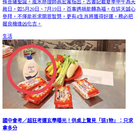
赦日，如5月20日、7月19日，百事遇禍能轉為福。在這天誠心
參拜，不僅能祈求開恩智慧，更有4生肖將獲得好運，務必把
握良機逢凶化吉。
生活
國中會考／超狂考運玄學曝光！供桌上驚見「這1物」：只求
拿多分
今天是全國會考登場的日子，超過18萬的國中生正進行人生中