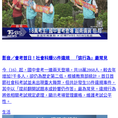
影音／會考首日！社會科爆55件違規 「這行為」最常見
今（16）起，國中會考一連兩天登場，共18萬2868人，較去年
增加7千多人，卻仍為歷史第二低。根據教育部統計，首日首
節社會科考試並未出現重大舞弊，但共計發生55件違規事件，
其中以「提前翻開試題本或鈴響仍作答」最為常見。違規行為
將依相關考試規定處理，顯示考場管理嚴格，維護考試公平
性。
生活