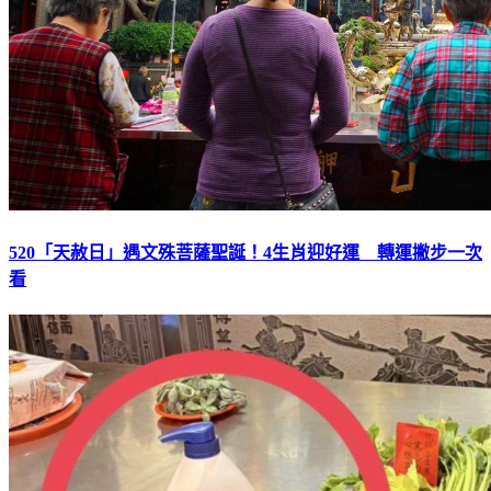
520「天赦日」遇文殊菩薩聖誕！4生肖迎好運 轉運撇步一次
看