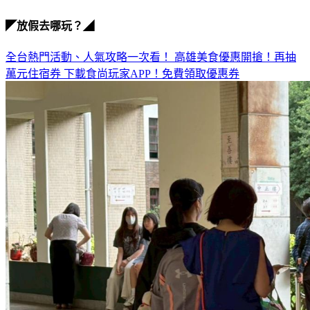
◤放假去哪玩？◢
全台熱門活動、人氣攻略一次看！
高雄美食優惠開搶！再抽
萬元住宿券
下載食尚玩家APP！免費領取優惠券