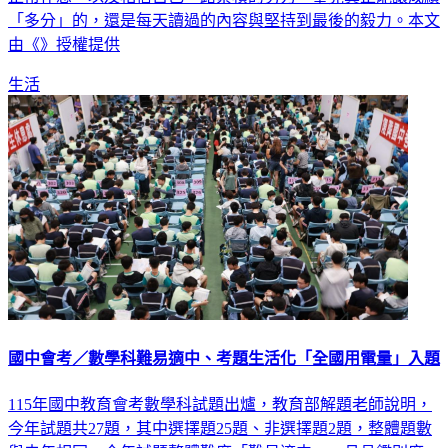
由《》授權提供
生活
國中會考／數學科難易適中、考題生活化「全國用電量」入題
115年國中教育會考數學科試題出爐，教育部解題老師說明，
今年試題共27題，其中選擇題25題、非選擇題2題，整體題數
與去年相同。今年試題整體難度「難易適中」，且具鑑別度，