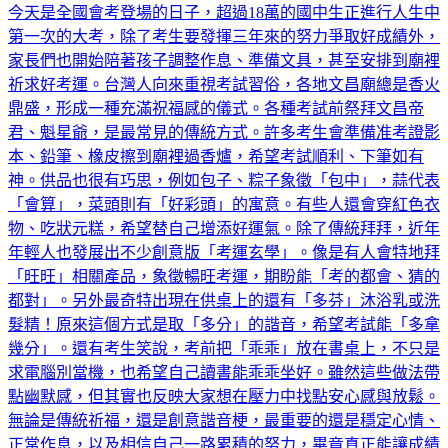
第一次的大考，除了考生要發揮三年來的努力爭取好成績外，
家長們也開始陪著孩子調整作息、準備文具，甚至安排到廟裡
祈求好考運。台灣人向來重視考試習俗，各地文昌廟總是香火
鼎盛，形成一種充滿祝福感的儀式。各種考試前祭拜文昌帝
君、魁星爺，是最常見的傳統方式。許多考生會準備准考證影
本、鉛筆、橡皮擦到廟裡過香爐，希望考試順利、下筆如有
神。供品也很有巧思，例如包子、粽子象徵「包中」，蒜代表
「會算」，菜頭則有「好彩頭」的寓意。有些人還會穿紅色衣
物、吃狀元糕，希望替自己增添好運氣。除了傳統拜拜，近年
年輕人也發展出不少創意版「考運玄學」。像是有人會特地拜
「旺旺」相關產品，象徵暢旺考運，期盼能「考的都會、猜的
都對」。另外最奇特出現在供桌上的還有「多芬」沐浴乳或洗
髮精！原來這個方式是取「多分」的諧音，希望考試能「多拿
幾分」。還有考生笑說，考前把「乖乖」放在書桌上，不只是
求電腦別當機，也希望自己讀書能乖乖坐好。雖然這些做法帶
點幽默感，但其實也反映大家想在壓力中找點安心感與放鬆。
無論是傳統祈福，還是創意諧音梗，最重要的還是穩定心情、
正常作息，以及相信自己一路累積的努力，畢竟真正能讓成績
「多分」的，還是每天讀過的內容與堅持到最後的毅力。本文