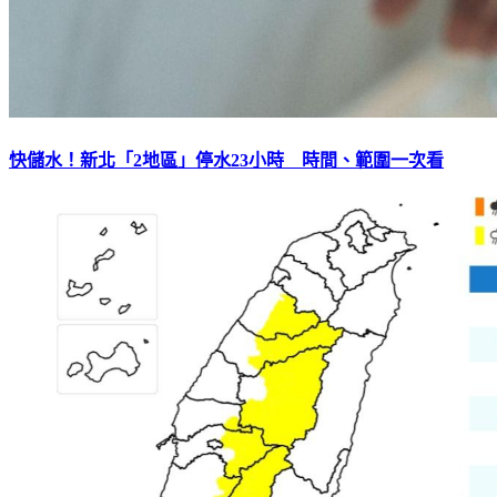
快儲水！新北「2地區」停水23小時 時間、範圍一次看