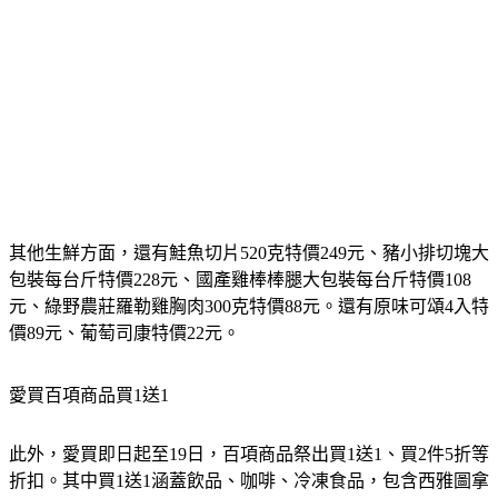
其他生鮮方面，還有鮭魚切片520克特價249元、豬小排切塊大
包裝每台斤特價228元、國產雞棒棒腿大包裝每台斤特價108
元、綠野農莊羅勒雞胸肉300克特價88元。還有原味可頌4入特
價89元、葡萄司康特價22元。
愛買百項商品買1送1
此外，愛買即日起至19日，百項商品祭出買1送1、買2件5折等
折扣。其中買1送1涵蓋飲品、咖啡、冷凍食品，包含西雅圖拿
鐵系列、廣吉濾掛咖啡系列、桂格美味三合一鮮奶麥片系列，