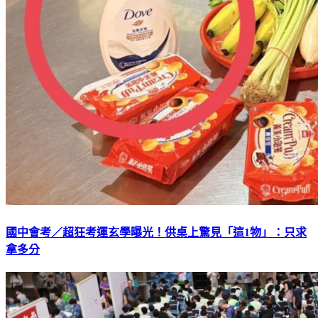
國中會考／超狂考運玄學曝光！供桌上驚見「這1物」：只求
拿多分