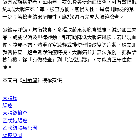
蘇銘堯指出，目前國健署提供45歲至74歲民眾，以及40歲至44
歲有家族病史者，每兩年一次免費糞便潛血檢查，可有效降低
約4成大腸癌死亡率，檢查方便、無侵入性，是踏出篩檢的第
一步；若檢查結果呈陽性，應於8週內完成大腸鏡檢查。
蘇銘堯呼籲，均衡飲食、多攝取蔬果與膳食纖維、減少加工肉
品、戒菸限酒及規律運動，都有助降低大腸癌風險；若出現血
便、腹部不適、體重異常減輕或排便習慣改變等症狀，應立即
就醫檢查，避免延誤治療時機，大腸癌並非無法預防，把握篩
檢時機，從「有做檢查」到「完成追蹤」，才能真正守住健
康。
本文由《
引新聞
》授權提供
大腸癌
腸癌
大腸鏡檢查
乙狀結腸癌
乙狀結腸癌原因