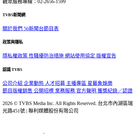
觀眾服務專線：02-2656-1599
TVBS新聞網
關於我們
56新聞台節目表
政策與隱私
隱私權政策
性騷擾防治措施
網站使用協定
版權宣告
認識 TVBS
公司介紹
企業動態
人才招募
主播專區
星藝象娛樂
節目版權銷售
公開招標
業務服務
官方聲明
獲獎紀錄／認證
2026 © TVBS Media Inc. All Rights Reserved. 台北市內湖區瑞
光路451號 | 聯利媒體股份有限公司