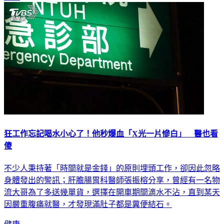
健康
狂工作忘記喝水小心了！他秒爆血「X光一片慘白」 醫也看
傻
不少人秉持著「時間就是金錢」的原則埋頭工作，卻因此忽略
身體發出的警訊；肝膽腸胃科醫師張振榕分享，曾經有一名物
流大哥為了多送幾單貨，選擇在開車期間滴水不沾，直到某天
因嚴重腹痛就醫，才發現滿肚子都是糞便結石。