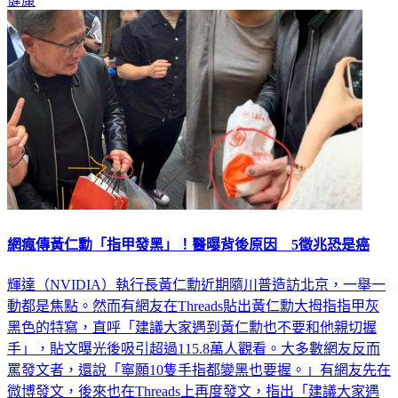
健康
網瘋傳黃仁勳「指甲發黑」！醫曝背後原因 5徵兆恐是癌
輝達（NVIDIA）執行長黃仁勳近期隨川普造訪北京，一舉一
動都是焦點。然而有網友在Threads貼出黃仁勳大拇指指甲灰
黑色的特寫，直呼「建議大家遇到黃仁勳也不要和他親切握
手」，貼文曝光後吸引超過115.8萬人觀看。大多數網友反而
罵發文者，還說「寧願10隻手指都變黑也要握。」有網友先在