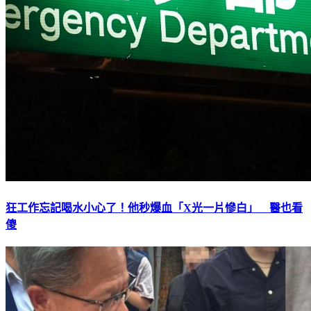
狂工作忘記喝水小心了！他秒爆血「X光一片慘白」 醫也看
傻