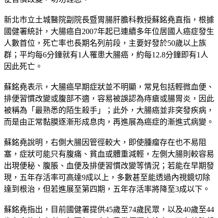
便習慣改變，切勿輕忽。
新北市立土城醫院副院長暨胃腸肝膽科教授蘇銘堯直指，根據
國健署統計，大腸癌自2007年起已連續多年位居國人癌症發生
人數首位，死亡率也長期名列前段，主要好發於50歲以上族
群；平均每6分鐘就有1人罹患大腸癌，約每12.8分鐘即有1人
因此死亡。
蘇銘堯表示，大腸癌早期症狀並不明顯，常見包括輕微血便、
排便習慣改變或腹部不適，容易被誤認為痔瘡或腸胃炎，因此
被稱為「最熟悉的陌生殺手」；此外，大腸癌並非突發疾病，
而是由正常黏膜逐漸形成息肉，再進展為癌症的漸進式病變。
蘇銘堯說明，右側大腸因管徑較大，即使腫瘤存在也不易阻
塞，症狀可能只有腹痛、貧血或體重減輕，左側大腸則較容易
出現便秘、腹脹、血便及排便習慣改變等情況；若能在早期發
現，五年存活率可高達9成以上，多數甚至能透過內視鏡切除
達到根治，但若進展至第四期，五年存活率將降至3成以下。