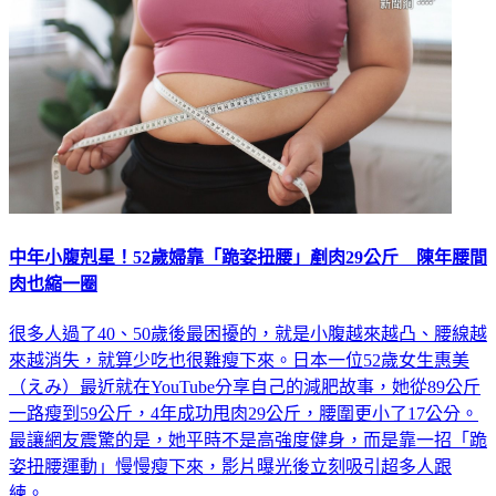
中年小腹剋星！52歲婦靠「跪姿扭腰」剷肉29公斤 陳年腰間
肉也縮一圈
很多人過了40、50歲後最困擾的，就是小腹越來越凸、腰線越
來越消失，就算少吃也很難瘦下來。日本一位52歲女生惠美
（えみ）最近就在YouTube分享自己的減肥故事，她從89公斤
一路瘦到59公斤，4年成功甩肉29公斤，腰圍更小了17公分。
最讓網友震驚的是，她平時不是高強度健身，而是靠一招「跪
姿扭腰運動」慢慢瘦下來，影片曝光後立刻吸引超多人跟