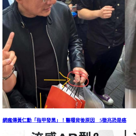
網瘋傳黃仁勳「指甲發黑」！醫曝背後原因 5徵兆恐是癌