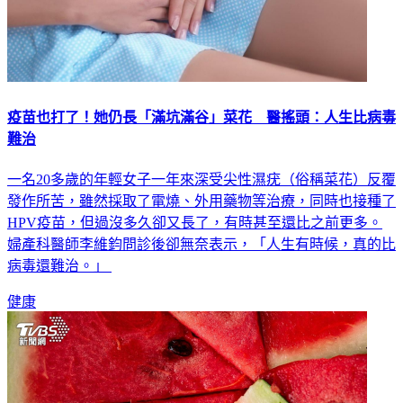
疫苗也打了！她仍長「滿坑滿谷」菜花 醫搖頭：人生比病毒
難治
一名20多歲的年輕女子一年來深受尖性濕疣（俗稱菜花）反覆
發作所苦，雖然採取了電燒、外用藥物等治療，同時也接種了
HPV疫苗，但過沒多久卻又長了，有時甚至還比之前更多。
婦產科醫師李維鈞問診後卻無奈表示，「人生有時候，真的比
病毒還難治。」
健康