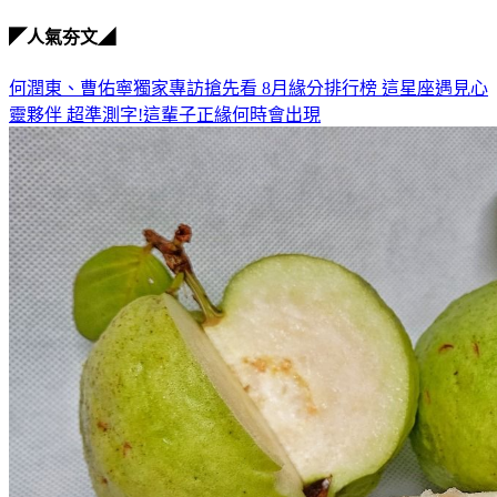
腸癌原因
◤人氣夯文◢
何潤東、曹佑寧獨家專訪搶先看
8月緣分排行榜 這星座遇見心
靈夥伴
超準測字!這輩子正緣何時會出現