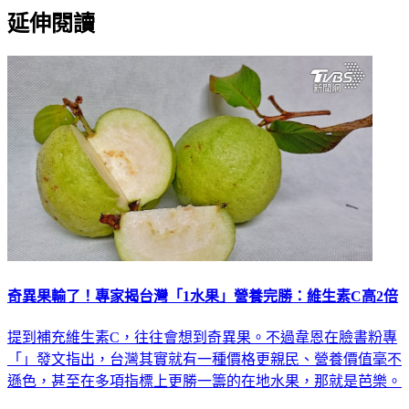
延伸閱讀
奇異果輸了！專家揭台灣「1水果」營養完勝：維生素C高2倍
提到補充維生素C，往往會想到奇異果。不過韋恩在臉書粉專
「」發文指出，台灣其實就有一種價格更親民、營養價值毫不
遜色，甚至在多項指標上更勝一籌的在地水果，那就是芭樂。