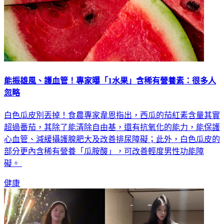
能振雄風、護血管！專家曝「1水果」含稀有營養素：很多人
忽略
白色瓜皮別丟掉！食農專家韋恩指出，西瓜的茄紅素含量其實
超過番茄，其除了能清除自由基，還有抗氧化的能力，能保護
心血管、減緩攝護腺肥大及改善排尿障礙；此外，白色瓜皮的
部分更內含稀有營養「瓜胺酸」，可改善輕度男性功能障
礙。
健康