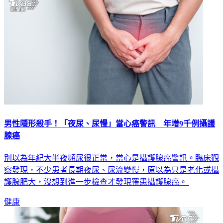
男性隱形殺手！「夜尿、尿慢」當心癌警訊 年增9千例攝護
腺癌
別以為年紀大半夜頻尿很正常，當心是攝護腺癌警訊。臨床觀
察發現，不少患者長期夜尿、尿流變慢，原以為只是老化或攝
護腺肥大，沒想到進一步檢查才發現罹患攝護腺癌。
健康