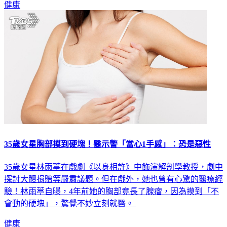
健康
35歲女星胸部摸到硬塊！醫示警「當心1手感」：恐是惡性
35歲女星林雨葶在戲劇《以身相許》中飾演解剖學教授，劇中
探討大體捐贈等嚴肅議題。但在戲外，她也曾有心驚的醫療經
驗！林雨葶自曝，4年前她的胸部竟長了腺瘤，因為摸到「不
會動的硬塊」，驚覺不妙立刻就醫。