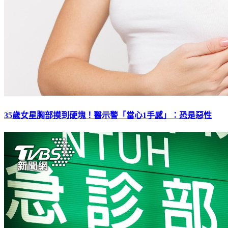
35歲女星胸部摸到硬塊！醫示警「當心1手感」：恐是惡性