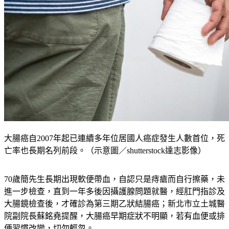
大腸癌自2007年起已連續多年位居國人癌症發生人數首位，死
亡率也長期名列前段。（示意圖／shutterstock達志影像）
70歲簡先生長期出現軟便帶血，自認只是痔瘡而自行擦藥，未
進一步檢查，直到一年多後因攝護腺問題就醫，經肛門指診及
大腸鏡檢查後，才確診為第三期乙狀結腸癌；新北市立土城醫
院副院長蘇銘堯提醒，大腸癌早期症狀不明顯，若有血便或排