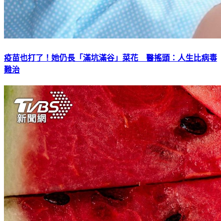
疫苗也打了！她仍長「滿坑滿谷」菜花 醫搖頭：人生比病毒
難治