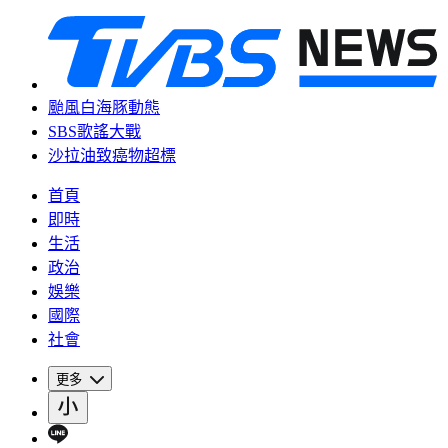
颱風白海豚動態
SBS歌謠大戰
沙拉油致癌物超標
首頁
即時
生活
政治
娛樂
國際
社會
更多