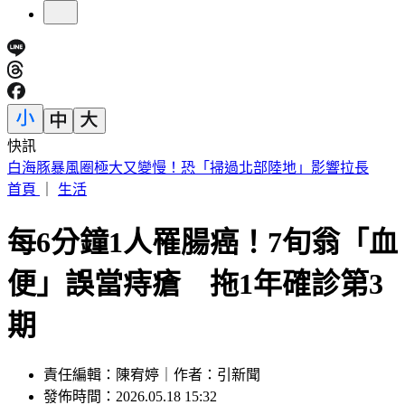
快訊
3字華語天王」爆私生子！周杰倫衰被捲入 杰威爾不忍了喊
告
首頁
｜
生活
每6分鐘1人罹腸癌！7旬翁「血
便」誤當痔瘡 拖1年確診第3
期
責任編輯：陳宥婷｜作者：引新聞