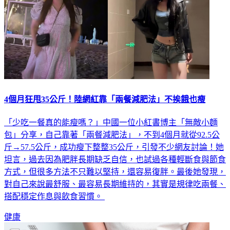
4個月狂甩35公斤！陸網紅靠「兩餐減肥法」不挨餓也瘦
「少吃一餐真的能瘦嗎？」中國一位小紅書博主「無敵小麵
包」分享，自己靠著「兩餐減肥法」，不到4個月就從92.5公
斤→57.5公斤，成功瘦下整整35公斤，引發不少網友討論！她
坦言，過去因為肥胖長期缺乏自信，也試過各種輕斷食與節食
方式，但很多方法不只難以堅持，還容易復胖。最後她發現，
對自己來說最舒服、最容易長期維持的，其實是規律吃兩餐、
搭配穩定作息與飲食習慣。
健康