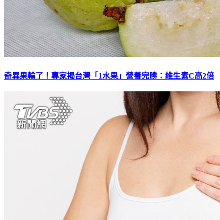
奇異果輸了！專家揭台灣「1水果」營養完勝：維生素C高2倍